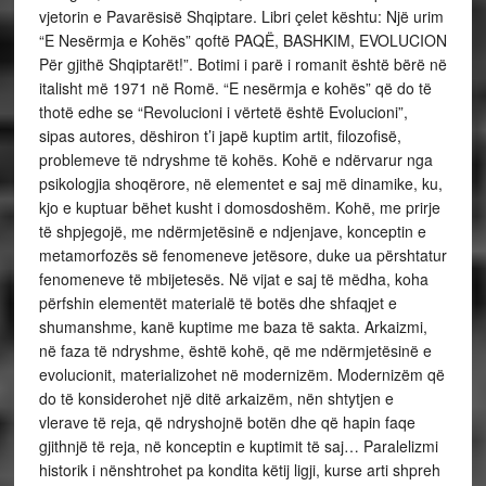
vjetorin e Pavarësisë Shqiptare. Libri çelet kështu: Një urim
“E Nesërmja e Kohës” qoftë PAQË, BASHKIM, EVOLUCION
Për gjithë Shqiptarët!”. Botimi i parë i romanit është bërë në
italisht më 1971 në Romë. “E nesërmja e kohës” që do të
thotë edhe se “Revolucioni i vërtetë është Evolucioni”,
sipas autores, dëshiron t’i japë kuptim artit, filozofisë,
problemeve të ndryshme të kohës. Kohë e ndërvarur nga
psikologjia shoqërore, në elementet e saj më dinamike, ku,
kjo e kuptuar bëhet kusht i domosdoshëm. Kohë, me prirje
të shpjegojë, me ndërmjetësinë e ndjenjave, konceptin e
metamorfozës së fenomeneve jetësore, duke ua përshtatur
fenomeneve të mbijetesës. Në vijat e saj të mëdha, koha
përfshin elementët materialë të botës dhe shfaqjet e
shumanshme, kanë kuptime me baza të sakta. Arkaizmi,
në faza të ndryshme, është kohë, që me ndërmjetësinë e
evolucionit, materializohet në modernizëm. Modernizëm që
do të konsiderohet një ditë arkaizëm, nën shtytjen e
vlerave të reja, që ndryshojnë botën dhe që hapin faqe
gjithnjë të reja, në konceptin e kuptimit të saj… Paralelizmi
historik i nënshtrohet pa kondita këtij ligji, kurse arti shpreh