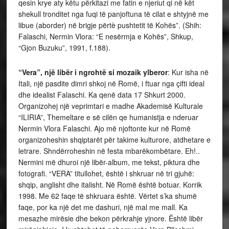
qesin krye aty këtu përkitazi me fatin e njeriut qi në kët
shekull tronditet nga fuqi të panjoftuna të cilat e shtyjnë me
libue (aborder) në brigje përtè pushtetit të Kohës”. (Shih:
Falaschi, Nermin Vlora: “E nesërmja e Kohës”, Shkup,
“Gjon Buzuku”, 1991, f.188).
“Vera”, një libër i ngrohtë si mozaik ylberor
: Kur isha në
Itali, një pasdite dimri shkoj në Romë, i ftuar nga çifti ideal
dhe idealist Falaschi. Ka qenë data 17 Shkurt 2000.
Organizohej një veprimtari e madhe Akademisë Kulturale
“ILIRIA”, Themeltare e së cilën qe humanistja e nderuar
Nermin Vlora Falaschi. Ajo më njoftonte kur në Romë
organizoheshin shqiptarët për takime kulturore, atdhetare e
letrare. Shndërroheshin në festa mbarëkombëtare. Eh!..
Nermini më dhuroi një libër-album, me tekst, piktura dhe
fotografi. “VERA” titullohet, është i shkruar në tri gjuhë:
shqip, anglisht dhe italisht. Në Romë është botuar. Korrik
1998. Me 62 faqe të shkruara është. Vërtet s’ka shumë
faqe, por ka një det me dashuri, një mal me mall. Ka
mesazhe mirësie dhe bekon përkrahje yjnore. Është libër