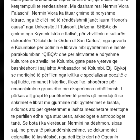
këtij tempulli të rëndësishëm. Me dashamirësi Nermin Vlora
Falaschi”. Nermin Vlora ka fituar çmime të ndryshme
letrare, nga të cilët më të rëndësishmit janë: laura “Honoris
causa” nga Universiteti i Tuksonit (Arizona, SHBA); dy
çmime nga Kryeministria e Italisë, për zhvillimin e kulturës;
dekoratën “Oficial de la Orden di San Carlos”, nga qeveria
e Kolumbisë për botimin e librave mbi qytetërimin e lashtë
parakolumbian “ÇIBÇA” dhe për aktivitetet e ndryshme
kulturore që zhvilloi në Kolumbi, gjatë pesë vjetëve që
bashkëshorti i saj ishte Ambasador në Kolumbi. Etj. Gjykoj
se meritojnë të përfillen nga kritika e specializuar poezitë e
saj fluide, romanet historike, filozofike, shoqërore për
emancipimin e gruas dhe me eksperienca udhëtimesh. I
përkas atij grupi të punëtorëve të penës që mendojnë se
shkrimet e librat me gjurmime mbi qytetërimet e lashta,
sidomos ato për qytetërimet e lashta mesdhetare meritojnë
të përfillen edhe nga studiuesit, arkeologët e antropologët
tanë. Se bota i ka vlerësuar. Nermini na dëshmon, sipas
saj, me prova të pakundërshtueshme, se dokumentet
epigrafike të lashtësisë, nga deti Egje deri në Oqeanin