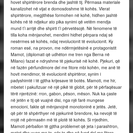
hovet shpirtërore brenda dhe jashtë tij. Përmasa materiale
kanalizohet në vijat e domosdoshme të kohës. Vlerat
shpirtërore, megjithëse formohen në kohë, hidhen jashtë
kohës në të ndjekur ato pika synimi që vetëm mendja
mund t’i arrijë dhe shpirti t’i përvetësojë. Në fenomene të
tilla koha mënjanohet, mendimi hidhet përpara ndaj së
nesërmes së kohës, ndaj revolucionit të evolucionit. Ky
roman esé, na provon, me ndërmjetësinë e protagonistit
Mamot, (diplomati që udhëton me tren nga Berna në
Milano) fazat e ndryshme të pjekurisë në kohë. Pjekuri, që
në fazën përfundimore del me fitore mbi kohën, me anë të
hovit mendimor, të evolucionit shpirtëror, synim i
padyshimtë i të gjitha krijesave të botës. Mamoti, me hir,
mbetet i pakufizuar në një pikë të globit, për të përfaqësuar
tërë njerëzinë: rron, gabon, pëson, mëson. Nuk ka çaste
në jetën e tij që vuajnë disi, nga një farë mungese
emocioni, fakte që mënjanojnë monotoninë e jetës. Jetë,
që për të shpërthyer në pjekurinë brendore, ka nevojë të
rrojë në përmasën më të plotë të kohës. Si rrjedhim,
Mamoti përballon të gjitha problemet që jeta i parashtron,
matet dhe vuan me to, për to dhe në fund del me fitore.