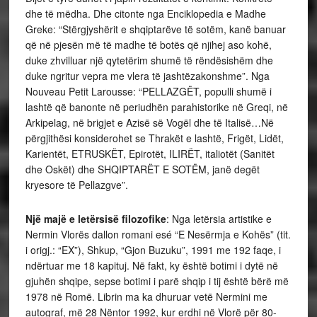
Një majë e letërsisë filozofike
: Nga letërsia artistike e
Nermin Vlorës dallon romani esé “E Nesërmja e Kohës” (tit.
i origj.: “EX”), Shkup, “Gjon Buzuku”, 1991 me 192 faqe, i
ndërtuar me 18 kapituj. Në fakt, ky është botimi i dytë në
gjuhën shqipe, sepse botimi i parë shqip i tij është bërë më
1978 në Romë. Librin ma ka dhuruar vetë Nermini me
autograf, më 28 Nëntor 1992, kur erdhi në Vlorë për 80-