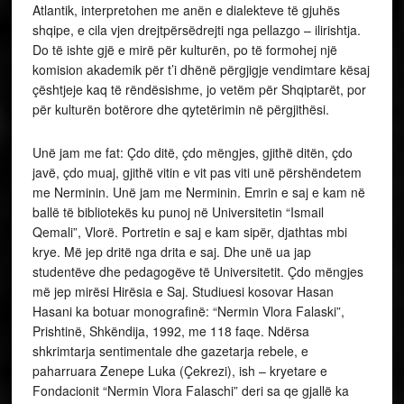
Atlantik, interpretohen me anën e dialekteve të gjuhës
shqipe, e cila vjen drejtpërsëdrejti nga pellazgo – ilirishtja.
Do të ishte gjë e mirë për kulturën, po të formohej një
komision akademik për t’i dhënë përgjigje vendimtare kësaj
çështjeje kaq të rëndësishme, jo vetëm për Shqiptarët, por
për kulturën botërore dhe qytetërimin në përgjithësi.
Unë jam me fat: Çdo ditë, çdo mëngjes, gjithë ditën, çdo
javë, çdo muaj, gjithë vitin e vit pas viti unë përshëndetem
me Nerminin. Unë jam me Nerminin. Emrin e saj e kam në
ballë të bibliotekës ku punoj në Universitetin “Ismail
Qemali”, Vlorë. Portretin e saj e kam sipër, djathtas mbi
krye. Më jep dritë nga drita e saj. Dhe unë ua jap
studentëve dhe pedagogëve të Universitetit. Çdo mëngjes
më jep mirësi Hirësia e Saj. Studiuesi kosovar Hasan
Hasani ka botuar monografinë: “Nermin Vlora Falaski”,
Prishtinë, Shkëndija, 1992, me 118 faqe. Ndërsa
shkrimtarja sentimentale dhe gazetarja rebele, e
paharruara Zenepe Luka (Çekrezi), ish – kryetare e
Fondacionit “Nermin Vlora Falaschi” deri sa qe gjallë ka