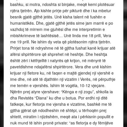
bashku, si motra, ndoshta si binjake, meqë kemi plotësuar
njëra tjetrën. Ajo kishte prirje për pikturë dhe i ka mbetur
besnik gjatë gjithë jetës. Unë kisha talent në fushën e
humanistikës. Dhe, gjatë gjithë jetës sime jam marrë e po
vazhdoj të mirrem me gjuhësi dhe me interpretimin e
mbishkrimeve të lashtësisë… Unë linda me 18 prill, Vera
me 19 prill. Ne ishim dy veta që plotësonim njëra tjetrën.
Prirjet tona të ndryshme në të gjitha fushat kanë krijuar atë
afërsi shpirtërore që shprehet në heshtje. Dhe heshtja
është zëri i këthjelltë i natyrës që krijon, në mënyrë të
pavetdishme ndajafërsi shpirtërore. Vera dhe unë kishim
krijuar nji fletore ku, në faqen e majtë gjendej nji vjershë e
ime dhe, në atë të djathtën nji vizatim i Verës, në përputhje
me temën e vjershës. Ishim të vogëla, 10-12 vjeçare.
Njërën prej atyre vjershave: “Kënga e nji zogu”, shkolla ia
dha Revistës “Diana” ku dhe u botua. Por erdhi nji ditë
fatkeqe, kur fletorja me vjersha e vizatime, bashkë me të
gjitha gjërat që ndodheshin në shtëpi, u tërhoqën prej
shtetit, miratim i njizëshëm, meqë ata i përkisnin popullit e
nuk mund të ishin pronë private: “as fletorja e dy fëmijëve