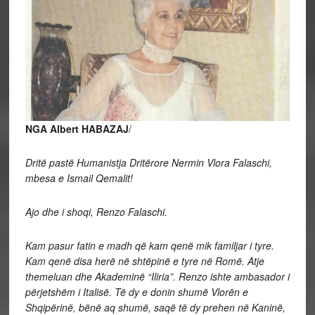
NGA Albert HABAZAJ
/
Dritë pastë Humanistja Dritërore Nermin Vlora Falaschi,
mbesa e Ismail Qemalit!
Ajo dhe i shoqi, Renzo Falaschi.
Kam pasur fatin e madh që kam qenë mik familjar i tyre.
Kam qenë disa herë në shtëpinë e tyre në Romë. Atje
themeluan dhe Akademinë “Iliria”. Renzo ishte ambasador i
përjetshëm i Italisë. Të dy e donin shumë Vlorën e
Shqipërinë, bënë aq shumë, saqë të dy prehen në Kaninë,