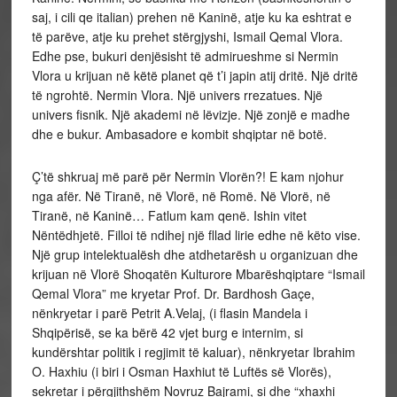
saj, i cili qe italian) prehen në Kaninë, atje ku ka eshtrat e
të parëve, atje ku prehet stërgjyshi, Ismail Qemal Vlora.
Edhe pse, bukuri denjësisht të admirueshme si Nermin
Vlora u krijuan në këtë planet që t’i japin atij dritë. Një dritë
të ngrohtë. Nermin Vlora. Një univers rrezatues. Një
univers fisnik. Një akademi në lëvizje. Një zonjë e madhe
dhe e bukur. Ambasadore e kombit shqiptar në botë.
Ç’të shkruaj më parë për Nermin Vlorën?! E kam njohur
nga afër. Në Tiranë, në Vlorë, në Romë. Në Vlorë, në
Tiranë, në Kaninë… Fatlum kam qenë. Ishin vitet
Nëntëdhjetë. Filloi të ndihej një fllad lirie edhe në këto vise.
Një grup intelektualësh dhe atdhetarësh u organizuan dhe
krijuan në Vlorë Shoqatën Kulturore Mbarëshqiptare “Ismail
Qemal Vlora” me kryetar Prof. Dr. Bardhosh Gaçe,
nënkryetar i parë Petrit A.Velaj, (i flasin Mandela i
Shqipërisë, se ka bërë 42 vjet burg e internim, si
kundërshtar politik i regjimit të kaluar), nënkryetar Ibrahim
O. Haxhiu (i biri i Osman Haxhiut të Luftës së Vlorës),
sekretar i përgjithshëm Novruz Bajrami, si dhe “xhaxhi