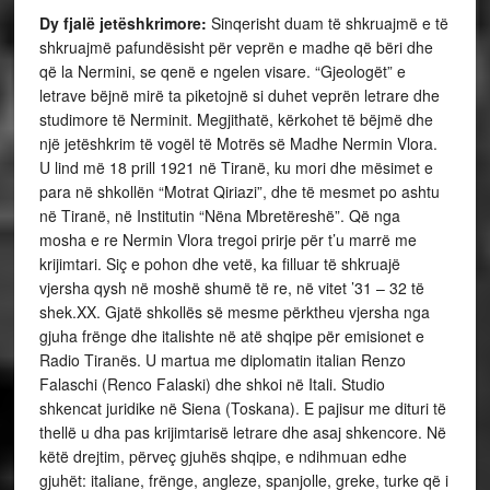
Dy fjalë jetëshkrimore:
Sinqerisht duam të shkruajmë e të
shkruajmë pafundësisht për veprën e madhe që bëri dhe
që la Nermini, se qenë e ngelen visare. “Gjeologët” e
letrave bëjnë mirë ta piketojnë si duhet veprën letrare dhe
studimore të Nerminit. Megjithatë, kërkohet të bëjmë dhe
një jetëshkrim të vogël të Motrës së Madhe Nermin Vlora.
U lind më 18 prill 1921 në Tiranë, ku mori dhe mësimet e
para në shkollën “Motrat Qiriazi”, dhe të mesmet po ashtu
në Tiranë, në Institutin “Nëna Mbretëreshë”. Që nga
mosha e re Nermin Vlora tregoi prirje për t’u marrë me
krijimtari. Siç e pohon dhe vetë, ka filluar të shkruajë
vjersha qysh në moshë shumë të re, në vitet ’31 – 32 të
shek.XX. Gjatë shkollës së mesme përktheu vjersha nga
gjuha frënge dhe italishte në atë shqipe për emisionet e
Radio Tiranës. U martua me diplomatin italian Renzo
Falaschi (Renco Falaski) dhe shkoi në Itali. Studio
shkencat juridike në Siena (Toskana). E pajisur me dituri të
thellë u dha pas krijimtarisë letrare dhe asaj shkencore. Në
këtë drejtim, përveç gjuhës shqipe, e ndihmuan edhe
gjuhët: italiane, frënge, angleze, spanjolle, greke, turke që i