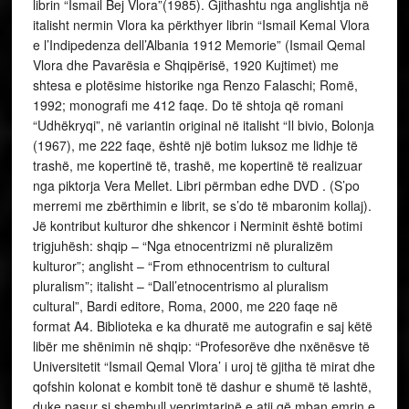
librin “Ismail Bej Vlora”(1985). Gjithashtu nga anglishtja në
italisht nermin Vlora ka përkthyer librin “Ismail Kemal Vlora
e l’Indipedenza dell’Albania 1912 Memorie” (Ismail Qemal
Vlora dhe Pavarësia e Shqipërisë, 1920 Kujtimet) me
shtesa e plotësime historike nga Renzo Falaschi; Romë,
1992; monografi me 412 faqe. Do të shtoja që romani
“Udhëkryqi”, në variantin original në italisht “Il bivio, Bolonja
(1967), me 222 faqe, është një botim luksoz me lidhje të
trashë, me kopertinë të, trashë, me kopertinë të realizuar
nga piktorja Vera Mellet. Libri përmban edhe DVD . (S’po
merremi me zbërthimin e librit, se s’do të mbaronim kollaj).
Jë kontribut kulturor dhe shkencor i Nerminit është botimi
trigjuhësh: shqip – “Nga etnocentrizmi në pluralizëm
kulturor”; anglisht – “From ethnocentrism to cultural
pluralism”; italisht – “Dall’etnocentrismo al pluralism
cultural”, Bardi editore, Roma, 2000, me 220 faqe në
format A4. Biblioteka e ka dhuratë me autografin e saj këtë
libër me shënimin në shqip: “Profesorëve dhe nxënësve të
Universitetit “Ismail Qemal Vlora’ i uroj të gjitha të mirat dhe
qofshin kolonat e kombit tonë të dashur e shumë të lashtë,
duke pasur si shembull veprimtarinë e atij që mban emrin e