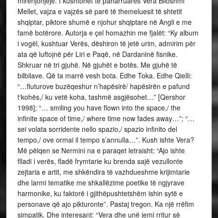
mirënjohjeje. I kushtohet të paharruarës Vera Blloshmi
Mellet, vajza e vajzës së parë të themeluesit të shtetit
shqiptar, piktore shumë e njohur shqiptare në Angli e me
famë botërore. Autorja e çel homazhin me fjalët: “Ky album
i vogël, kushtuar Verës, dëshiron të jetë urim, admirim për
ata që luftojnë për Liri e Paqë, në Dardaninë fisnike.
Shkruar në tri gjuhë. Në gjuhët e botës. Me gjuhë të
bilbilave. Që ta marrë vesh bota. Edhe Toka. Edhe Qielli:
“…fluturove buzëqeshur n’hapësirë/ hapësirën e pafund
t‘kohës,/ ku vetë koha, tashmë asgjësohet…” [Qershor
1998]; “… smiling you have flown into the space,/ the
infinite space of time,/ where time now fades away…”; “…
sei volata sorridente nello spazio,/ spazio infinito del
tempo,/ ove ormai il tempo s’annulla…”. Kush ishte Vera?
Më pëlqen se Nermini na e paraqet letraisht: “Ajo ishte
flladi i verës, fladë frymtarie ku brenda sajë vezullonte
zejtaria e artit, me shkëndira të vazhdueshme krijimtarie
dhe larmi tematike me shkallëzime poetike të ngjyrave
harmonike, ku faktorë i gjithëpushtetshëm ishin sytë e
personave që ajo pikturonte”. Pastaj tregon. Ka një rrëfim
simpatik. Dhe interesant: “Vera dhe unë jemi rritur së