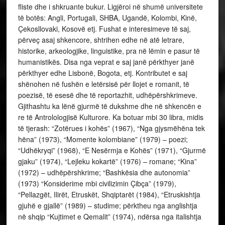
fliste dhe i shkruante bukur. Ligjëroi në shumë universitete
të botës: Angli, Portugali, SHBA, Ugandë, Kolombi, Kinë,
Çekosllovaki, Kosovë etj. Fushat e interesimeve të saj,
përveç asaj shkencore, shtrihen edhe në atë letrare,
historike, arkeologjike, linguistike, pra në lëmin e pasur të
humanistikës. Disa nga veprat e saj janë përkthyer janë
përkthyer edhe Lisbonë, Bogota, etj. Kontributet e saj
shënohen në fushën e letërsisë për llojet e romanit, të
poezisë, të esesë dhe të reportazhit, udhëpërshkrimeve.
Gjithashtu ka lënë gjurmë të dukshme dhe në shkencën e
re të Antrolologjisë Kulturore. Ka botuar mbi 30 libra, midis
të tjerash: “Zotërues i kohës” (1967), “Nga gjysmëhëna tek
hëna” (1973), “Momente kolombiane” (1979) – poezi;
“Udhëkryqi” (1968), “E Nesërmja e Kohës” (1971), “Gjurmë
gjaku” (1974), “Lejleku kokartë” (1976) – romane; “Kina”
(1972) – udhëpërshkrime; “Bashkësia dhe autonomia”
(1973) “Konsiderime mbi civilizimin Çibça” (1979),
“Pellazgët, Ilirët, Etruskët, Shqiptarët (1984), “Etruskishtja
gjuhë e gjallë” (1989) – studime; përktheu nga anglishtja
në shqip “Kujtimet e Qemalit” (1974), ndërsa nga italishtja