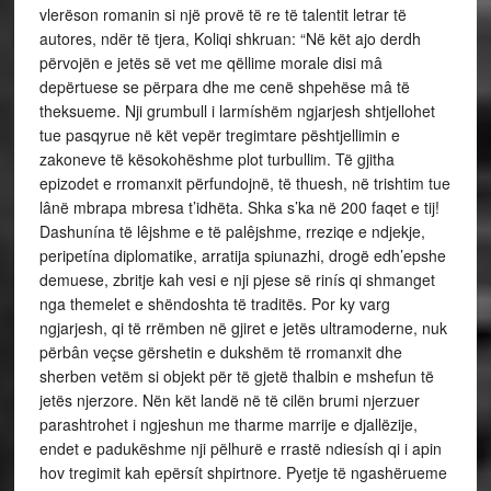
vlerëson romanin si një provë të re të talentit letrar të
autores, ndër të tjera, Koliqi shkruan: “Në kët ajo derdh
përvojën e jetës së vet me qëllime morale disi mâ
depërtuese se përpara dhe me cenë shpehëse mâ të
theksueme. Nji grumbull i larmíshëm ngjarjesh shtjellohet
tue pasqyrue në kët vepër tregimtare pështjellimin e
zakoneve të kësokohëshme plot turbullim. Të gjitha
epizodet e rromanxit përfundojnë, të thuesh, në trishtim tue
lânë mbrapa mbresa t’idhëta. Shka s’ka në 200 faqet e tij!
Dashunína të lêjshme e të palêjshme, rreziqe e ndjekje,
peripetína diplomatike, arratija spiunazhi, drogë edh’epshe
demuese, zbritje kah vesi e nji pjese së rinís qi shmanget
nga themelet e shëndoshta të traditës. Por ky varg
ngjarjesh, qi të rrëmben në gjiret e jetës ultramoderne, nuk
përbân veçse gërshetin e dukshëm të rromanxit dhe
sherben vetëm si objekt për të gjetë thalbin e mshefun të
jetës njerzore. Nën kët landë në të cilën brumi njerzuer
parashtrohet i ngjeshun me tharme marrije e djallëzije,
endet e padukëshme nji pëlhurë e rrastë ndiesísh qi i apin
hov tregimit kah epërsít shpirtnore. Pyetje të ngashërueme