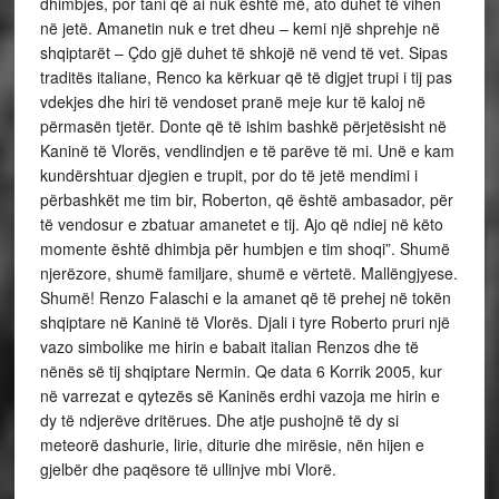
dhimbjes, por tani që ai nuk është më, ato duhet të vihen
në jetë. Amanetin nuk e tret dheu – kemi një shprehje në
shqiptarët – Çdo gjë duhet të shkojë në vend të vet. Sipas
traditës italiane, Renco ka kërkuar që të digjet trupi i tij pas
vdekjes dhe hiri të vendoset pranë meje kur të kaloj në
përmasën tjetër. Donte që të ishim bashkë përjetësisht në
Kaninë të Vlorës, vendlindjen e të parëve të mi. Unë e kam
kundërshtuar djegien e trupit, por do të jetë mendimi i
përbashkët me tim bir, Roberton, që është ambasador, për
të vendosur e zbatuar amanetet e tij. Ajo që ndiej në këto
momente është dhimbja për humbjen e tim shoqi”. Shumë
njerëzore, shumë familjare, shumë e vërtetë. Mallëngjyese.
Shumë! Renzo Falaschi e la amanet që të prehej në tokën
shqiptare në Kaninë të Vlorës. Djali i tyre Roberto pruri një
vazo simbolike me hirin e babait italian Renzos dhe të
nënës së tij shqiptare Nermin. Qe data 6 Korrik 2005, kur
në varrezat e qytezës së Kaninës erdhi vazoja me hirin e
dy të ndjerëve dritërues. Dhe atje pushojnë të dy si
meteorë dashurie, lirie, diturie dhe mirësie, nën hijen e
gjelbër dhe paqësore të ullinjve mbi Vlorë.