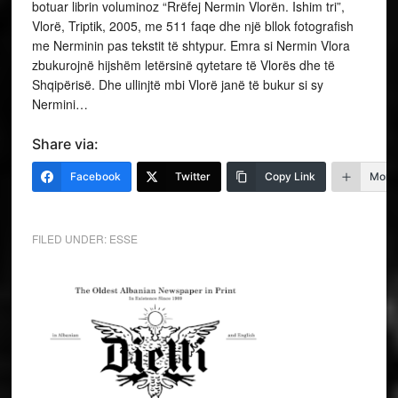
botuar librin voluminoz “Rrëfej Nermin Vlorën. Ishim tri”,
Vlorë, Triptik, 2005, me 511 faqe dhe një bllok fotografish
me Nerminin pas tekstit të shtypur. Emra si Nermin Vlora
zbukurojnë hijshëm letërsinë qytetare të Vlorës dhe të
Shqipërisë. Dhe ullinjtë mbi Vlorë janë të bukur si sy
Nermini…
Share via:
Facebook
Twitter
Copy Link
More
FILED UNDER:
ESSE