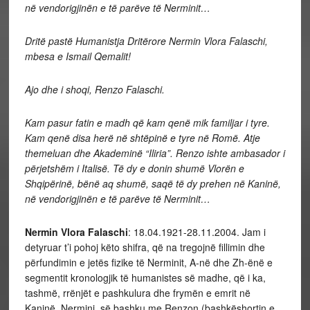
në vendorigjinën e të parëve të Nerminit…
Dritë pastë Humanistja Dritërore Nermin Vlora Falaschi,
mbesa e Ismail Qemalit!
Ajo dhe i shoqi, Renzo Falaschi.
Kam pasur fatin e madh që kam qenë mik familjar i tyre.
Kam qenë disa herë në shtëpinë e tyre në Romë. Atje
themeluan dhe Akademinë “Iliria”. Renzo ishte ambasador i
përjetshëm i Italisë. Të dy e donin shumë Vlorën e
Shqipërinë, bënë aq shumë, saqë të dy prehen në Kaninë,
në vendorigjinën e të parëve të Nerminit…
Nermin Vlora Falaschi
: 18.04.1921-28.11.2004. Jam i
detyruar t’i pohoj këto shifra, që na tregojnë fillimin dhe
përfundimin e jetës fizike të Nerminit, A-në dhe Zh-ënë e
segmentit kronologjik të humanistes së madhe, që i ka,
tashmë, rrënjët e pashkulura dhe frymën e emrit në
Kaninë. Nermini, së bashku me Renzon (bashkëshortin e