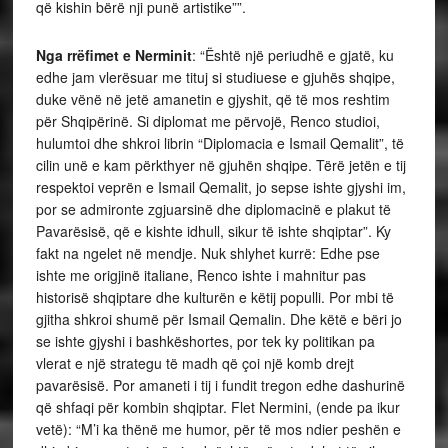
që kishin bërë nji punë artistike””.
Nga rrëfimet e Nerminit
: “Është një periudhë e gjatë, ku
edhe jam vlerësuar me tituj si studiuese e gjuhës shqipe,
duke vënë në jetë amanetin e gjyshit, që të mos reshtim
për Shqipërinë. Si diplomat me përvojë, Renco studioi,
hulumtoi dhe shkroi librin “Diplomacia e Ismail Qemalit”, të
cilin unë e kam përkthyer në gjuhën shqipe. Tërë jetën e tij
respektoi veprën e Ismail Qemalit, jo sepse ishte gjyshi im,
por se admironte zgjuarsinë dhe diplomacinë e plakut të
Pavarësisë, që e kishte idhull, sikur të ishte shqiptar”. Ky
fakt na ngelet në mendje. Nuk shlyhet kurrë: Edhe pse
ishte me origjinë italiane, Renco ishte i mahnitur pas
historisë shqiptare dhe kulturën e këtij populli. Por mbi të
gjitha shkroi shumë për Ismail Qemalin. Dhe këtë e bëri jo
se ishte gjyshi i bashkëshortes, por tek ky politikan pa
vlerat e një strategu të madh që çoi një komb drejt
pavarësisë. Por amaneti i tij i fundit tregon edhe dashurinë
që shfaqi për kombin shqiptar. Flet Nermini, (ende pa ikur
vetë): “M’i ka thënë me humor, për të mos ndier peshën e