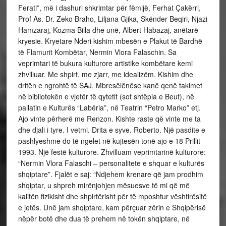
Ferati”, më i dashuri shkrimtar për fëmijë, Ferhat Çakërri,
Prof As. Dr. Zeko Braho, Liljana Gjika, Skënder Beqiri, Njazi
Hamzaraj, Kozma Billa dhe unë, Albert Habazaj, anëtarë
kryesie. Kryetare Nderi kishim mbesën e Plakut të Bardhë
të Flamurit Kombëtar, Nermin Vlora Falaschin. Sa
veprimtari të bukura kulturore artistike kombëtare kemi
zhvilluar. Me shpirt, me zjarr, me idealizëm. Kishim dhe
dritën e ngrohtë të SAJ. Mbresëlënëse kanë qenë takimet
në bibliotekën e vjetër të qytetit (sot shtëpia e Beut), në
pallatin e Kulturës “Labëria”, në Teatrin “Petro Marko” etj.
Ajo vinte përherë me Renzon. Kishte raste që vinte me ta
dhe djali i tyre. I vetmi. Drita e syve. Roberto. Një pasdite e
pashlyeshme do të ngelet në kujtesën tonë ajo e 18 Prillit
1993. Një festë kulturore. Zhvilluam veprimtarinë kulturore:
“Nermin Vlora Falaschi – personalitete e shquar e kulturës
shqiptare”. Fjalët e saj: “Ndjehem krenare që jam prodhim
shqiptar, u shpreh mirënjohjen mësuesve të mi që më
kalitën fizikisht dhe shpirtërisht për të mposhtur vështirësitë
e jetës. Unë jam shqiptare, kam përçuar zërin e Shqipërisë
nëpër botë dhe dua të prehem në tokën shqiptare, në