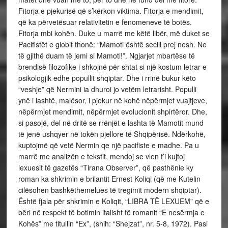
Fitorja e pjekurisë që s’kërkon viktima. Fitorja e mendimit,
që ka përvetësuar relativitetin e fenomeneve të botës.
Fitorja mbi kohën. Duke u marrë me këtë libër, më duket se
Pacifistët e globit thonë: “Mamoti është secili prej nesh. Ne
të gjithë duam të jemi si Mamoti!”. Ngjarjet mbartëse të
brendisë filozofike i shkojnë për shtat si një kostum letrar e
psikologjik edhe popullit shqiptar. Dhe i rrinë bukur këto
“veshje” që Nermini ia dhuroi jo vetëm letrarisht. Populli
ynë i lashtë, malësor, i pjekur në kohë nëpërmjet vuajtjeve,
nëpërmjet mendimit, nëpërmjet evolucionit shpirtëror. Dhe,
si pasojë, del në dritë se rrënjët e lashta të Mamotit mund
të jenë ushqyer në tokën pjellore të Shqipërisë. Ndërkohë,
kuptojmë që vetë Nermin qe një pacifiste e madhe. Pa u
marrë me analizën e tekstit, mendoj se vlen t’i kujtoj
lexuesit të gazetës “Tirana Observer”, që pasthënie ky
roman ka shkrimin e brilantit Ernest Koliqi (që me Kutelin
cilësohen bashkëthemelues të tregimit modern shqiptar).
Është fjala për shkrimin e Koliqit, “LIBRA TË LEXUEM” që e
bëri në respekt të botimin italisht të romanit “E nesërmja e
Kohës” me titullin “Ex”, (shih: “Shejzat”, nr. 5-8, 1972). Pasi