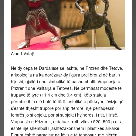
Albert Vataj/
Në dy cepa të Dardanisë së lashtë, në Prizren dhe Tetovë,
arkeologjia na ka dorëzuar dy figura prej bronzi që bartin
hijeshi, gjallëri dhe simbolikë të pashembullt: Vrapuesja e
Prizrenit dhe Valltarja e Tetovës. Në përmasat modeste të
trupave të tyre (11.4 cm dhe 9.4 cm), këto statuja
përmbledhin një botë të tërë: estetikë e përkryer, lëvizje që
s’është thjesht trupore por shpirtërore, një përfaqësim i
femrës jo si objekt, por si subjekt i hyjnores, i ritit, i lirisë.
Vrapuesja e Prizrenit, e datuar rreth viteve 520–500 p.e.s.,
është një shembull i jashtëzakonshëm i plastikës arkaike.
Figura është paraqitur në lëvizje të tendosur, me njërën