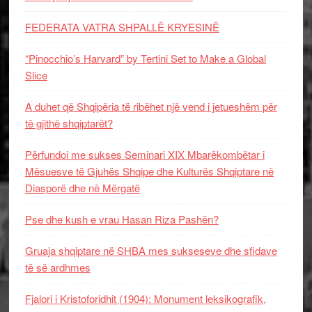
FEDERATA VATRA SHPALLË KRYESINË
“Pinocchio’s Harvard” by Tertini Set to Make a Global
Slice
A duhet që Shqipëria të ribëhet një vend i jetueshëm për
të gjithë shqiptarët?
Përfundoi me sukses Seminari XIX Mbarëkombëtar i
Mësuesve të Gjuhës Shqipe dhe Kulturës Shqiptare në
Diasporë dhe në Mërgatë
Pse dhe kush e vrau Hasan Riza Pashën?
Gruaja shqiptare në SHBA mes sukseseve dhe sfidave
të së ardhmes
Fjalori i Kristoforidhit (1904): Monument leksikografik,