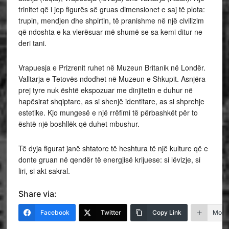
trinitet që i jep figurës së gruas dimensionet e saj të plota:
trupin, mendjen dhe shpirtin, të pranishme në një civilizim
që ndoshta e ka vlerësuar më shumë se sa kemi ditur ne
deri tani.
Vrapuesja e Prizrenit ruhet në Muzeun Britanik në Londër.
Valltarja e Tetovës ndodhet në Muzeun e Shkupit. Asnjëra
prej tyre nuk është ekspozuar me dinjitetin e duhur në
hapësirat shqiptare, as si shenjë identitare, as si shprehje
estetike. Kjo mungesë e një rrëfimi të përbashkët për to
është një boshllëk që duhet mbushur.
Të dyja figurat janë shtatore të heshtura të një kulture që e
donte gruan në qendër të energjisë krijuese: si lëvizje, si
liri, si akt sakral.
Share via:
Facebook
Twitter
Copy Link
More