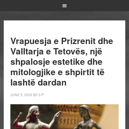
Vrapuesja e Prizrenit dhe
Valltarja e Tetovës, një
shpalosje estetike dhe
mitologjike e shpirtit të
lashtë dardan
JUNE 5, 2026
BY
S P