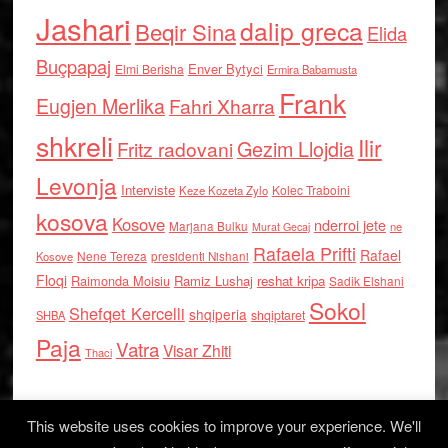
Jashari
dalip greca
Beqir Sina
Elida
Buçpapaj
Enver Bytyci
Elmi Berisha
Ermira Babamusta
Frank
Eugjen Merlika
Fahri Xharra
shkreli
Ilir
Gezim Llojdia
Fritz radovani
Levonja
Interviste
Kolec Traboini
Keze Kozeta Zylo
kosova
Kosove
nderroi jete
Marjana Bulku
ne
Murat Gecaj
Rafaela Prifti
Rafael
Nene Tereza
Kosove
presidenti Nishani
Floqi
Raimonda Moisiu
Ramiz Lushaj
reshat kripa
Sadik Elshani
Sokol
Shefqet Kercelli
shqiperia
shqiptaret
SHBA
Paja
Vatra
Visar Zhiti
Thaci
This website uses cookies to improve your experience. We'll