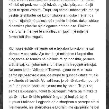
këmbë që prek me majë toknë, e gjoksi përpara në një
gjest të qartë vrapimi. Trupi i saj është i mbështjellë me një
veshje të shkurtër që kujton xhubletën, duke i rënë nga
krahu i djathtë në palosje që rrjedhin lirshëm, duke i shtuar
dinamikës plastike një elegancë drithëruese. Flokët e
krehura në mënyrë të shkallëzuar i japin një ndjenjë
formaliteti dhe rregulli.
Kjo figurë është një vepër që e tejkalon funksionin e saj
dekorativ ose votiv. Ajo është një mishërim i fuqisë dhe
elegancës së femrës në një kulturë që ndoshta, përmes
artit të saj, ka njohur më shumë se ç’na tregojnë rrënojat.
Në anën tjetër, Valltarja e Tetovës, gjetur në vitin 1933
është një pasqyrë e asaj që mund të quhet ekstaza rituale
e kulturës së lashtë. Ajo vallëzon, jo për të zbavitur, por për
të ftuar, për të ndërtuar një urë me hyjnoren. Trupi i saj
është i lakueshëm, flokët të parregullt, fytyra pa mimikë të
qartë – sikur të ishte përfshirë nga një fuqi përtej të
kuptuarit tokësor. Legjenda që e shoqëron e paraqet atë si
një menadë, një shërbëtore e Dionisit, me gjarpërinj në bel