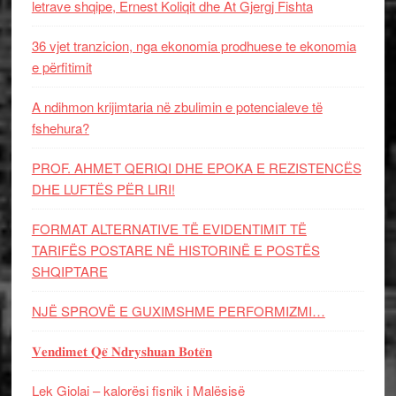
letrave shqipe, Ernest Koliqit dhe At Gjergj Fishta
36 vjet tranzicion, nga ekonomia prodhuese te ekonomia
e përfitimit
A ndihmon krijimtaria në zbulimin e potencialeve të
fshehura?
PROF. AHMET QERIQI DHE EPOKA E REZISTENCЁS
DHE LUFTЁS PЁR LIRI!
FORMAT ALTERNATIVE TË EVIDENTIMIT TË
TARIFËS POSTARE NË HISTORINË E POSTËS
SHQIPTARE
NJË SPROVË E GUXIMSHME PERFORMIZMI…
𝐕𝐞𝐧𝐝𝐢𝐦𝐞𝐭 𝐐𝐞̈ 𝐍𝐝𝐫𝐲𝐬𝐡𝐮𝐚𝐧 𝐁𝐨𝐭𝐞̈𝐧
Lek Gjolaj – kalorësi fisnik i Malësisë