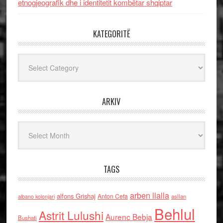
etnogjeografik dhe i identitetit kombëtar shqiptar
KATEGORITË
Kategoritë
ARKIV
Arkiv
TAGS
arben llalla
alfons Grishaj
Anton Cefa
asllan
albano kolonjari
Behlul
Astrit Lulushi
Aurenc Bebja
Bushati