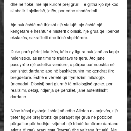
dhe në flokë, me një kurorë prej gruri – e gjitha kjo një kod
simbolik i pjellorisë, jetës, por edhe shndërrimit.
Ajo nuk është më thjesht një statujë: ajo është një
këngëtare e heshtur e misterit dionisik, një grua që i përket
ekstazës, sakralitetit dhe lirisë shpirtërore.
Duke parë përtej teknikës, këto dy figura nuk janë as kopje
helenistike, as imitime të traditave të tjera. Ato janë
pasqyrë e një estetike vendore, e përpunuar ndoshta në
punishtet dardane apo në bashkëpunim me qendrat ilire
bregdetare. Është e vërtetë që frymëzimi mitologjik
(menadat, Dionisi) bart gjurmë të mitologjisë greke, por
realizimi, detaji, ndjenja që përcillet, janë autentikisht
dardane.
Nëse kësaj dysheje i shtojmë edhe Atleten e Janjevës, një
tjetër figurë prej bronzi që paraqet një grua në pozicion
përgatitor për hedhje, krijohet një triadë femërore dardane:
atletja (fuqia), vrapuesja (lëvizja) dhe valltarja (rituali). Një