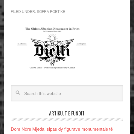
FILED UNDER:
SOFRA POETIKE
ARTIKUJT E FUNDIT
Dom Ndre Mjeda, sipas dy figurave monumentale të