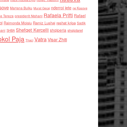
sove
nderroi jete
Marjana Bulku
ne Kosove
Murat Gecaj
Rafaela Prifti
Rafael
e Tereza
presidenti Nishani
qi
Raimonda Moisiu
Ramiz Lushaj
reshat kripa
Sadik
Shefqet Kercelli
shqiperia
hani
shqiptaret
SHBA
kol Paja
Vatra
Visar Zhiti
Thaci