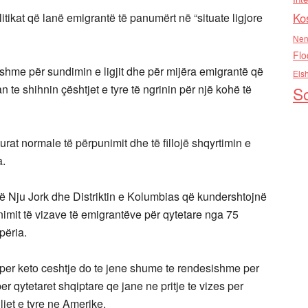
Ko
itikat që lanë emigrantë të panumërt në “situate ligjore
Nen
Flo
ishme për sundimin e ligjit dhe për mijëra emigrantë që
Els
te shihnin çështjet e tyre të ngrinin për një kohë të
So
urat normale të përpunimit dhe të fillojë shqyrtimin e
a.
ë Nju Jork dhe Distriktin e Kolumbias që kundershtojnë
imit të vizave të emigrantëve për qytetare nga 75
përia.
per keto ceshtje do te jene shume te rendesishme per
r qytetaret shqiptare qe jane ne pritje te vizes per
jet e tyre ne Amerike.