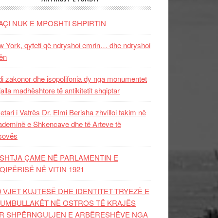
AÇI NUK E MPOSHTI SHPIRTIN
 York, qyteti që ndryshoi emrin… dhe ndryshoi
ën
i zakonor dhe isopolifonia dy nga monumentet
jalla madhështore të antikitetit shqiptar
etari i Vatrës Dr. Elmi Berisha zhvilloi takim në
deminë e Shkencave dhe të Arteve të
sovës
SHTJA ÇAME NË PARLAMENTIN E
QIPËRISË NË VITIN 1921
0 VJET KUJTESË DHE IDENTITET-TRYEZË E
UMBULLAKËT NË OSTROS TË KRAJËS
R SHPËRNGULJEN E ARBËRESHËVE NGA