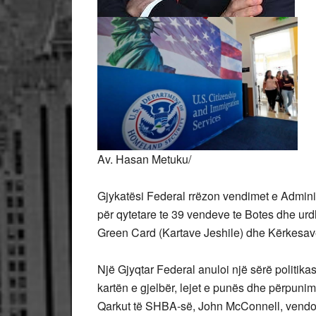
Av. Hasan Metuku/
Gjykatësi Federal rrëzon vendimet e Admini
për qytetare te 39 vendeve te Botes dhe urd
Green Card (Kartave Jeshile) dhe Kërkesave
Një Gjyqtar Federal anuloi një sërë politika
kartën e gjelbër, lejet e punës dhe përpunimi
Qarkut të SHBA-së, John McConnell, vendos