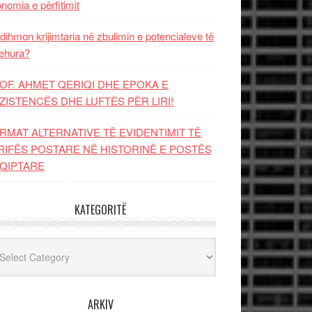
nomia e përfitimit
dihmon krijimtaria në zbulimin e potencialeve të
ehura?
OF. AHMET QERIQI DHE EPOKA E
ZISTENCЁS DHE LUFTЁS PЁR LIRI!
RMAT ALTERNATIVE TË EVIDENTIMIT TË
RIFËS POSTARE NË HISTORINË E POSTËS
QIPTARE
KATEGORITË
egoritë
ARKIV