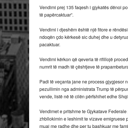
Vendimi prej 135 faqesh i gjykatës dënoi pol
të papërcaktuar”.
Vendimi i djeshëm është një fitore e rëndës
ndoqën çdo kërkesë sic duhej dhe u detyruan 
pacaktuar.
Vendimi kërkon që qeveria të rifillojë proced
numrit të madh të çështjeve të prapambetur
Padi të veçanta jane ne process gjygjesor n
pezullimin nga administrata Trump të përpun
vende, listë në të cilën përfshihet edhe Shqi
Vendimet e pritshme te Gjykatave Federale 
zhbllokimin e leshimit te vizave emigruese pe
muaj me radhe dhe per tu bashkuar me famil