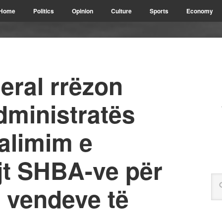
Home
Politics
Opinion
Culture
Sports
Economy
eral rrëzon
dministratës
alimim e
jt SHBA-ve për
9 vendeve të