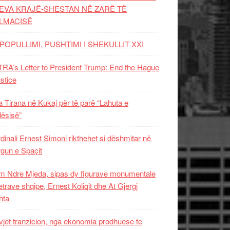
EVA KRAJË-SHESTAN NË ZARË TË
LMACISË
POPULLIMI, PUSHTIMI I SHEKULLIT XXI
RA’s Letter to President Trump: End the Hague
ustice
 Tirana në Kukaj për të parë “Lahuta e
ësisë”
dinali Ernest Simoni rikthehet si dëshmitar në
gun e Spaçit
 Ndre Mjeda, sipas dy figurave monumentale
letrave shqipe, Ernest Koliqit dhe At Gjergj
hta
vjet tranzicion, nga ekonomia prodhuese te