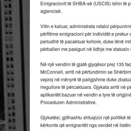
Emigracionit të SHBA-së (USCIS) ishin të pa
agjencisë.
Vitin e kaluar, administrata ndaloi përpunimi
përfitime emigracioni për individët e prekur 
periudhë të pacaktuar kohore, duke lënë mil
përballen me pasiguri në lidhje me statusin e 
Në një vendim të gjatë gjyqësor prej 135 fa
McConnell, arriti në përfundimin se Shërbi
veproj në mënyrë të paligjshme duke zbatua
rregullore të përcaktuara. Gjykata arriti në 
aplikantët bazuar në vendin e tyre të origjin
Proceduren Administrative.
Gjykatësi, gjithashtu shfuqizoi një politikë
kërkonte që emigrantët nga vendet në listën 