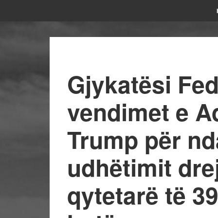
Gjykatësi Fed
vendimet e A
Trump për nd
udhëtimit dre
qytetarë të 3