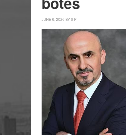
botës
JUNE 6, 2026
BY
S P