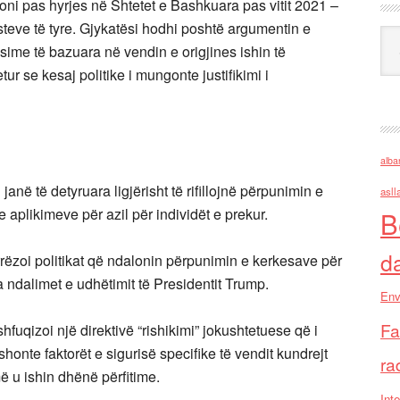
oni pas hyrjes në Shtetet e Bashkuara pas vitit 2021 –
asteve të tyre. Gjykatësi hodhi poshtë argumentin e
Ark
sime të bazuara në vendin e origjines ishin të
r se kesaj politike i mungonte justifikimi i
alba
janë të detyruara ligjërisht të rifillojnë përpunimin e
asll
 aplikimeve për azil për individët e prekur.
B
d
rrëzoi politikat që ndalonin përpunimin e kerkesave për
 ndalimet e udhëtimit të Presidentit Trump.
Env
Fa
shfuqizoi një direktivë “rishikimi” jokushtetuese që i
shonte faktorët e sigurisë specifike të vendit kundrejt
ra
 u ishin dhënë përfitime.
Inte