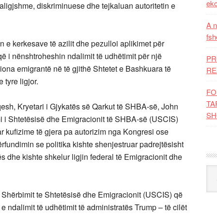
eko
ligjshme, diskriminuese dhe tejkaluan autoritetin e
A n
fsh
n e kerkesave të azilit dhe pezulloi aplikimet për
që i nënshtroheshin ndalimit të udhëtimit për një
PR
iona emigrantë në të gjithë Shtetet e Bashkuara të
RE
tyre ligjor.
FO
TA
qesh, Kryetari i Gjykatës së Qarkut të SHBA-së, John
SH
mi i Shtetësisë dhe Emigracionit të SHBA-së (USCIS)
r kufizime të gjera pa autorizim nga Kongresi ose
përfundimin se politika kishte shenjestruar padrejtësisht
ës dhe kishte shkelur ligjin federal të Emigracionit dhe
Kat
 të Shërbimit te Shtetësisë dhe Emigracionit (USCIS) që
e ndalimit të udhëtimit të administratës Trump – të cilët