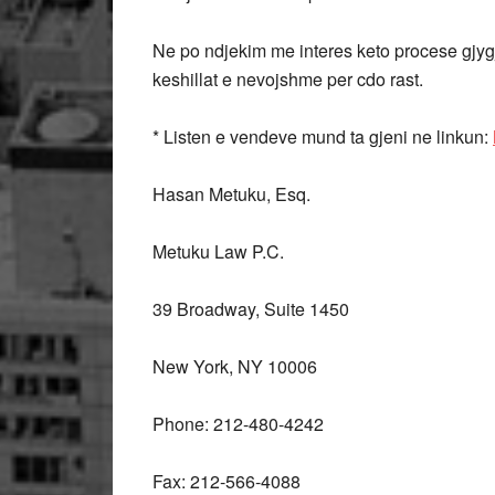
Ne po ndjekim me interes keto procese gjyg
keshillat e nevojshme per cdo rast.
* Listen e vendeve mund ta gjeni ne linkun:
Hasan Metuku, Esq.
Metuku Law P.C.
39 Broadway, Suite 1450
New York, NY 10006
Phone: 212-480-4242
Fax: 212-566-4088