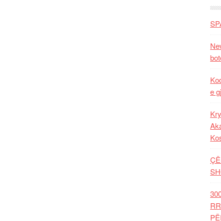
SP
New
bot
Kod
e g
Kry
Aka
Ko
ÇË
SH
30
RR
PË