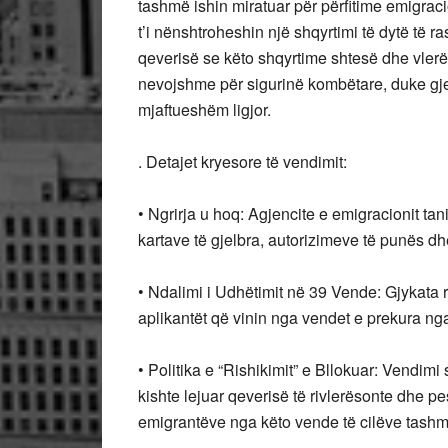
tashmë ishin miratuar për përfitime emigraci
t’i nënshtroheshin një shqyrtimi të dytë të r
qeverisë se këto shqyrtime shtesë dhe vlerë
nevojshme për sigurinë kombëtare, duke gjetu
mjaftueshëm ligjor.
. Detajet kryesore të vendimit:
• Ngrirja u hoq: Agjencite e emigracionit tani 
kartave të gjelbra, autorizimeve të punës dhe
• Ndalimi i Udhëtimit në 39 Vende: Gjykata 
aplikantët që vinin nga vendet e prekura nga
• Politika e “Rishikimit” e Bllokuar: Vendimi 
kishte lejuar qeverisë të rivlerësonte dhe pe
emigrantëve nga këto vende të cilëve tashmë