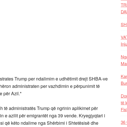
TR
DA
SH
VAT
Inj
Nga
Mal
Kar
strates Trump per ndalimim e udhëtimit drejt SHBA-ve
Bur
hëron administraten per vazhdimin e përpunimit të
 për Azil.*
Dom
të 
sh të administratës Trump që ngrinin aplikimet për
Fis
n e azilit për emigrantët nga 39 vende. Kryegjyqtari i
36 
i që këto ndalime nga Shërbimi i Shtetësisë dhe