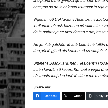
shqiptarët bënë gjithçka që mundën për të 
besojmë se do të shfaqen mundësi të reja 
Sigurisht që Deklarata e Atlantikut, e zbatua
territoriale që nuk bazohen në vullnetin e ve
do të ndihmojë në rivendosjen e drejtësisë së
Ne jemi të gatshëm të shërbejmë në luftën pë
dhe për të gjithë ata kombe që po vuajnë si 
Shtetet e Bashkuara, nën Presidentin Rooseve
mirën kundër së keqes. Kombet e vogla dhe s
në vendin tuaj dhe janë të lidhur me marrëve
Share via:
Facebook
Twitter
Copy Li