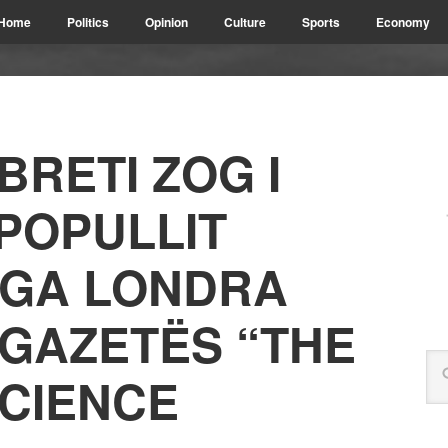
Home
Politics
Opinion
Culture
Sports
Economy
BRETI ZOG I
POPULLIT
NGA LONDRA
GAZETËS “THE
SCIENCE