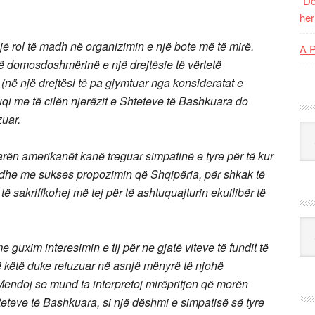
“Do
her
një rol të madh në organizimin e një bote më të mirë.
A 
 në domosdoshmërinë e një drejtësie të vërtetë
(në një drejtësi të pa gjymtuar nga konsideratat e
 fuqi me të cilën njerëzit e Shteteve të Bashkuara do
zuar.
Kat
uarën amerikanët kanë treguar simpatinë e tyre për të kur
 dhe me sukses propozimin që Shqipëria, për shkak të
, të sakrifikohej më tej për të ashtuquajturin ekuilibër të
Ark
guxim interesimin e tij për ne gjatë viteve të fundit të
ë këtë duke refuzuar në asnjë mënyrë të njohë
 Mendoj se mund ta interpretoj mirëpritjen që morën
hteteve të Bashkuara, si një dëshmi e simpatisë së tyre