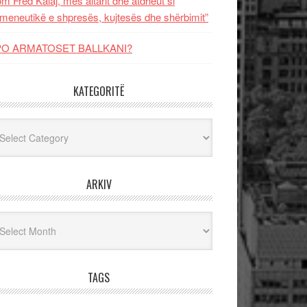
m Fred Kalaj, mes altarit dhe atdheut si
meneutikë e shpresës, kujtesës dhe shërbimit”
PO ARMATOSET BALLKANI?
KATEGORITË
egoritë
ARKIV
iv
TAGS