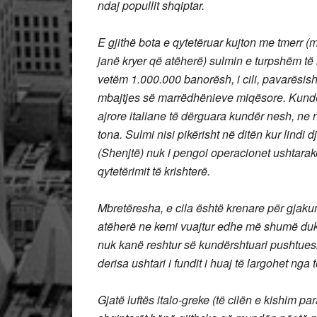
ndaj popullit shqiptar.
E gjithë bota e qytetëruar kujton me tmerr
janë kryer që atëherë) sulmin e turpshëm t
vetëm 1.000.000 banorësh, i cili, pavarësish
mbajtjes së marrëdhënieve miqësore.
Kundë
ajrore italiane të dërguara kundër nesh, ne n
tona.
Sulmi nisi pikërisht në ditën kur lindi 
(Shenjtë) nuk i pengoi operacionet ushtara
qytetërimit të krishterë.
Mbretëresha, e cila është krenare për gjaku
atëherë ne kemi vuajtur edhe më shumë duke
nuk kanë reshtur së kundërshtuari pushtuesi
derisa ushtari i fundit i huaj të largohet nga 
Gjatë luftës italo-greke (të cilën e kishim 