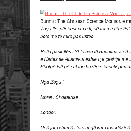
Burimi : The Christian Science Monitor, e m
Zogu flet për besimin e tij në rolin e rëndë
bote më të mirë pas luftës.
Roli i pasluftës i Shteteve të Bashkuara në
e Kartës së Atlantikut është një çështje me 
Shqipërisë përcakton bazën e bashkëpunimit 
Nga Zogu I
Mbret i Shqipërisë
Londër,
Unë jam shumë i lumtur që kam mundësinë t’