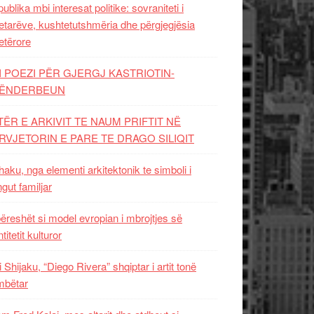
ublika mbi interesat politike: sovraniteti i
etarëve, kushtetutshmëria dhe përgjegjësia
etërore
I POEZI PËR GJERGJ KASTRIOTIN-
ËNDERBEUN
TËR E ARKIVIT TE NAUM PRIFTIT NË
RVJETORIN E PARE TE DRAGO SILIQIT
aku, nga elementi arkitektonik te simboli i
ngut familjar
ëreshët si model evropian i mbrojtjes së
titetit kulturor
i Shijaku, “Diego Rivera” shqiptar i artit tonë
mbëtar