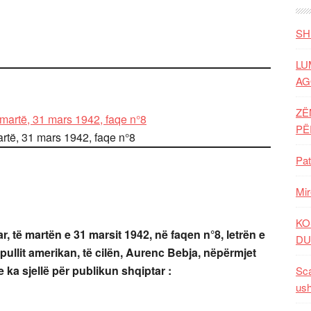
SH
LU
AG
ZË
P
artë, 31 mars 1942, faqe n°8
Pat
Mir
KO
, të martën e 31 marsit 1942, në faqen n°8, letrën e
DU
ullit amerikan, të cilën, Aurenc Bebja, nëpërmjet
 e ka sjellë për publikun shqiptar :
Sca
ush