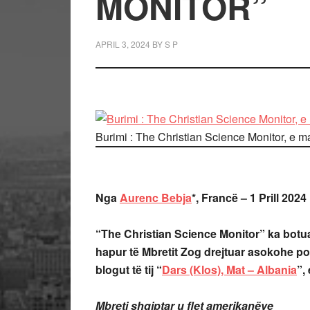
MONITOR”
APRIL 3, 2024
BY
S P
Burimi : The Christian Science Monitor, e m
Nga
Aurenc Bebja
*, Francë – 1 Prill 2024
“The Christian Science Monitor” ka botuar
hapur të Mbretit Zog drejtuar asokohe pop
blogut të tij “
Dars (Klos), Mat – Albania
”,
Mbreti shqiptar u flet amerikanëve