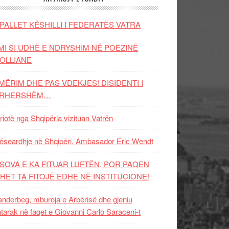
PALLET KËSHILLI I FEDERATËS VATRA
MI SI UDHË E NDRYSHIM NË POEZINË
OLLIANE
MËRIM DHE PAS VDEKJES! DISIDENTI I
ËRHERSHËM…
riotë nga Shqipëria vizituan Vatrën
ëseardhje në Shqipëri, Ambasador Eric Wendt
SOVA E KA FITUAR LUFTËN, POR PAQEN
HET TA FITOJË EDHE NË INSTITUCIONE!
nderbeg, mburoja e Arbërisë dhe gjeniu
tarak në faqet e Giovanni Carlo Saraceni-t