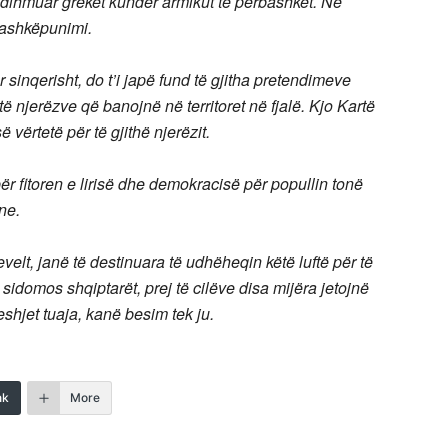
ndihmuar grekët kundër armikut të përbashkët. Ne
bashkëpunimi.
r sinqerisht, do t’i japë fund të gjitha pretendimeve
të njerëzve që banojnë në territoret në fjalë. Kjo Kartë
 vërtetë për të gjithë njerëzit.
r fitoren e lirisë dhe demokracisë për popullin tonë
ne.
lt, janë të destinuara të udhëheqin këtë luftë për të
idomos shqiptarët, prej të cilëve disa mijëra jetojnë
shjet tuaja, kanë besim tek ju.
nk
More