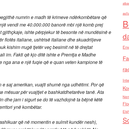
alba
asll
 (megjithë numrin e madh të krimeve ndërkombëtare që
B
ë një vendi me 40.000.000 banorë mbi një komb prej
t gjithçkaje, ishte përpjekur të besonte në mundësinë e
d
r flotës italiane, ushtrisë italiane dhe skuadriljeve
uk kishim rrugë tjetër veç besimit në të drejtat
Env
djali im. Fakti që kjo ditë ishte e Premtja e Madhe
Fa
ke nga ana e një fuqie që e quan veten kampione të
ra
Inte
n e saj amerikan, vuajti shumë nga udhëtimi. Por që
Ko
 mësuar për vuajtjet e bashkatdhetarëve tanë. Ata
Nen
n dhe jam i sigurt se do të vazhdojnë ta bëjnë këtë
Flo
territori ynë kombëtar.
Els
So
parashikuar që në momentin e sulmit kundër nesh),