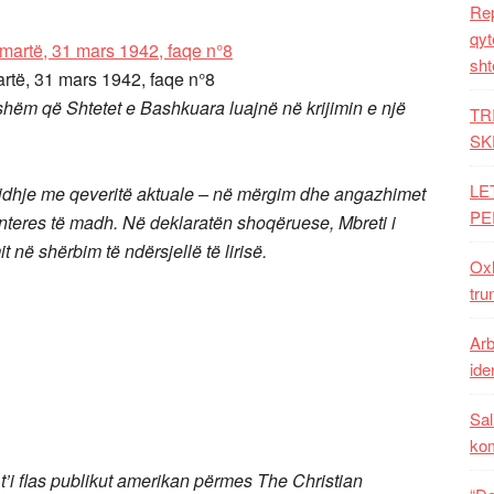
Rep
qyt
sht
artë, 31 mars 1942, faqe n°8
sishëm që Shtetet e Bashkuara luajnë në krijimin e një
TR
SK
LE
 lidhje me qeveritë aktuale – në mërgim dhe angazhimet
PE
interes të madh. Në deklaratën shoqëruese, Mbreti i
në shërbim të ndërsjellë të lirisë.
Oxh
tru
Arb
iden
Sal
ko
i flas publikut amerikan përmes The Christian