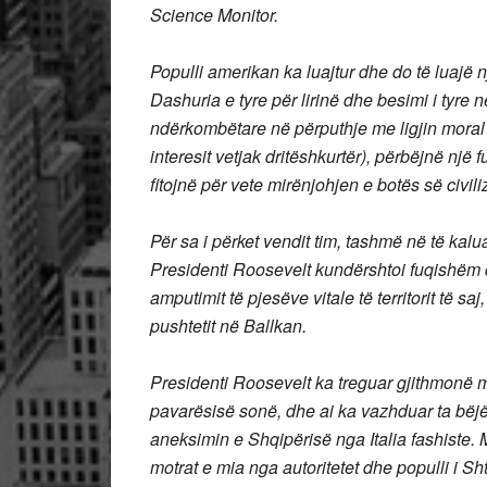
Science Monitor.
Populli amerikan ka luajtur dhe do të luajë 
Dashuria e tyre për lirinë dhe besimi i tyre
ndërkombëtare në përputhje me ligjin moral 
interesit vetjak dritëshkurtër), përbëjnë një
fitojnë për vete mirënjohjen e botës së civili
Për sa i përket vendit tim, tashmë në të kal
Presidenti Roosevelt kundërshtoi fuqishëm
amputimit të pjesëve vitale të territorit të saj
pushtetit në Ballkan.
Presidenti Roosevelt ka treguar gjithmonë me 
pavarësisë sonë, dhe ai ka vazhduar ta bëj
aneksimin e Shqipërisë nga Italia fashiste.
motrat e mia nga autoritetet dhe populli i S