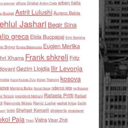
arben llalla
alfons Grishaj
Anton Cefa
no kolonjari
Astrit Lulushi
Aurenc Bebja
an Bushati
ehlul Jashari
Beqir Sina
alip greca
Elida Buçpapaj
Elmi Berisha
Eugjen Merlika
er Bytyci
Ermira Babamusta
Frank shkreli
hri Xharra
Fritz
Ilir Levonja
Gezim Llojdia
dovani
kosova
rviste
Kolec Traboini
Keze Kozeta Zylo
sove
nderroi jete
Marjana Bulku
ne Kosove
Murat Gecaj
Rafaela Prifti
Rafael
e Tereza
presidenti Nishani
qi
Raimonda Moisiu
Ramiz Lushaj
reshat kripa
Sadik
Shefqet Kercelli
shqiperia
hani
shqiptaret
SHBA
kol Paja
Vatra
Visar Zhiti
Thaci