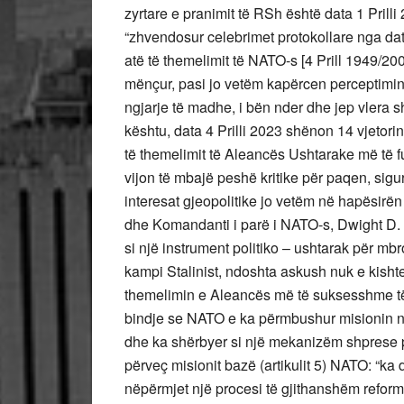
zyrtare e pranimit të RSh është data 1 Prilli 20
“zhvendosur celebrimet protokollare nga da
atë të themelimit të NATO-s [4 Prill 1949/200
mënçur, pasi jo vetëm kapërcen perceptimin r
ngjarje të madhe, i bën nder dhe jep vlera s
kështu, data 4 Prilli 2023 shënon 14 vjetorin
të themelimit të Aleancës Ushtarake më të fuq
vijon të mbajë peshë kritike për paqen, sigu
interesat gjeopolitike jo vetëm në hapësirë
dhe Komandanti i parë i NATO-s, Dwight D. E
si një instrument politiko – ushtarak për mbroj
kampi Stalinist, ndoshta askush nuk e kishte
themelimin e Aleancës më të suksesshme të 
bindje se NATO e ka përmbushur misionin në 
dhe ka shërbyer si një mekanizëm shprese 
përveç misionit bazë (artikulit 5) NATO: “ka 
nëpërmjet një procesi të gjithanshëm reformi