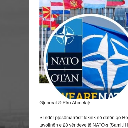
Gjeneral ® Piro Ahmetaj/
Si ndër pjesëmarrësit teknik në datën që Rep
tavolinën e 28 vëndeve të NATO-s (Samiti i K