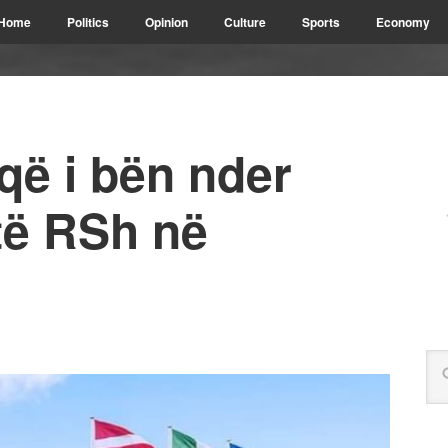
Home
Politics
Opinion
Culture
Sports
Economy
a që i bën nder
të RSh në