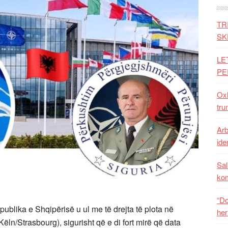
TR
SK
LE
PE
Oxh
tru
Arb
iden
Sal
ko
“Do
ublika e Shqipërisë u ul me të drejta të plota në
her
ëln/Strasbourg), sigurisht që e di fort mirë që data