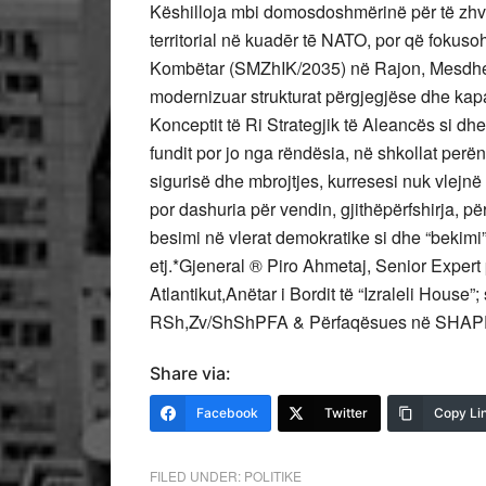
Këshilloja mbi domosdoshmërinë për të zhvill
territorial në kuadēr tē NATO, por që fokuso
Kombëtar (SMZhIK/2035) në Rajon, Mesdhe d
modernizuar strukturat përgjegjëse dhe kapa
Konceptit të Ri Strategjik të Aleancës si d
fundit por jo nga rëndësia, në shkollat per
sigurisë dhe mbrojtjes, kurresesi nuk vlejnë 
por dashuria për vendin, gjithëpërfshirja, pë
besimi në vlerat demokratike si dhe “bekimi
etj.*Gjeneral ® Piro Ahmetaj, Senior Expert
Atlantikut,Anëtar i Bordit të “Izraleli House”;
RSh,Zv/ShShPFA & Përfaqësues në SHA
Share via:
Facebook
Twitter
Copy Li
FILED UNDER:
POLITIKE