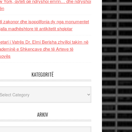
 York, qyteti që ndryshoi emrin… dhe ndryshoi
ën
i zakonor dhe isopolifonia dy nga monumentet
jalla madhështore të antikitetit shqiptar
etari i Vatrës Dr. Elmi Berisha zhvilloi takim në
deminë e Shkencave dhe të Arteve të
sovës
KATEGORITË
egoritë
ARKIV
iv