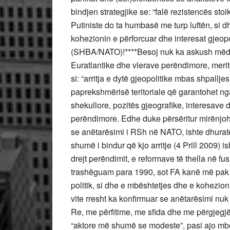
bindjen strategjike se: “falë rezistencës s
Putiniste do ta humbasë me turp luftën, si d
kohezionin e përforcuar dhe interesat gjeopo
(SHBA/NATO)!****Besoj nuk ka askush mëdy
Euratlantike dhe vlerave perëndimore, merit
si: “arritja e dytë gjeopolitike mbas shpall
paprekshmërisë teritoriale që garantohet ng
shekullore, pozitës gjeografike, interesave 
perëndimore. Edhe duke përsëritur mirënjohj
se anëtarësimi i RSh në NATO, ishte dhuratë
shumë i bindur që kjo arritje (4 Prill 2009) 
drejt perëndimit, e reformave të thella në fu
trashëguam para 1990, sot FA kanë më pak se
politik, si dhe e mbështetjes dhe e kohezion
vite rresht ka konfirmuar se anëtarësimi nuk 
Re, me përfitime, me sfida dhe me përgjegj
“aktore më shumë se modeste”, pasi ajo mbet