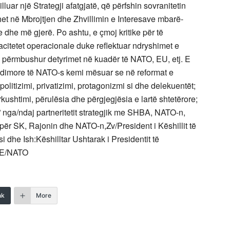
uar një Strategji afatgjatë, që përfshin sovranitetin
het në Mbrojtjen dhe Zhvillimin e Interesave mbarë-
he më gjerë. Po ashtu, e çmoj kritike për të
citetet operacionale duke reflektuar ndryshimet e
he përmbushur detyrimet në kuadër të NATO, EU, etj. E
ëndimore të NATO-s kemi mësuar se në reformat e
politizimi, privatizimi, protagonizmi si dhe delekuentët;
rkushtimi, përulësia dhe përgjegjësia e lartë shtetërore;
” nga/ndaj partneritetit strategjik me SHBA, NATO-n,
 për SK, Rajonin dhe NATO-n,Zv/President i Këshillit të
 si dhe Ish:Këshilltar Ushtarak i Presidentit të
PE/NATO
nk
More