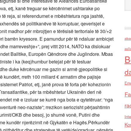
 sigurisë si dhe interesave të Aleancës Euroatlantike
a, etj, kanë treguar se kërcënimet ushtarake po
 të reja, si referendumet e mbështetura nga jashtë,
 axhendës së politikanëve të korruptuar, qeverisjet e
nit madhor për mbrojtjen e tërësisë teritoriale të 30/+2
i barrën kryesore. E pamundur për të ndaluar ambicjet
alba
dhe marreveshje+”, prej vitit 2014, NATO ka dislokuar
asll
endet Balltike, Europën Qëndrore dhe Juglindore. Mbas
B
niste i ka (keq)humbur betejat për të testuar
he duke kërcënuar me gazin si armë gjeopolitike si
d
 kundërt, rreth 100 miliard € armatim dhe pajisje
Env
stemet Patriot, etj, janë prova të forta për kohezionin
ransatlantike, për ta mbështetur Ukrainën deri në
Fa
endet më e izoluar se kurrë nga bota e qytetëruar: “nga
ra
aventurë neo-naziste”; rrezikon seriozisht përjashtimin
gurimit/OKB dhe besoj, jo shumë vonë, Putini dhe
Inte
krime kundër njerëzimit në Gjykatën e Hagës.Përkundër
Ko
 gjithëditur dhe strategëve të vetë(de)graduar, përsëris