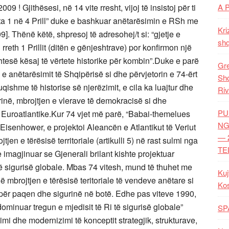
A 
09 ! Gjithësesi, në 14 vite rresht, vijoj të insistoj për ti
ta 1 në 4 Prill” duke e bashkuar anëtarësimin e RSh me
Kri
9]. Thënë këtë, shpresoj të adresohej/t si: “gjetje e
shq
reth 1 Prillit (ditën e gënjeshtrave) por konfirmon një
htesë kësaj të vërtete historike për kombin”.Duke e parë
Gre
 e anëtarësimit të Shqipërisë si dhe përvjetorin e 74-ërt
Shq
ishme të historise së njerëzimit, e cila ka luajtur dhe
Riv
rinë, mbrojtjen e vlerave tē demokracisë si dhe
PU
n Euroatlantike.Kur 74 vjet më parë, “Babai-themelues
NG
isenhower, e projektoi Aleancën e Atlantikut të Veriut
— 
tjen e tërësisë territoriale (artikulli 5) në rast sulmi nga
TE
 imagjinuar se Gjenerali brilant kishte projektuar
sigurisë globale. Mbas 74 vitesh, mund të thuhet me
Kuj
mbrojtjen e tërësisë teritoriale të vendeve anëtare si
Ko
për paqen dhe sigurinë në botë. Edhe pas viteve 1990,
dominuar tregun e mjedisit të Ri të sigurisë globale”
SP
mi dhe modernizimi të konceptit strategjik, strukturave,