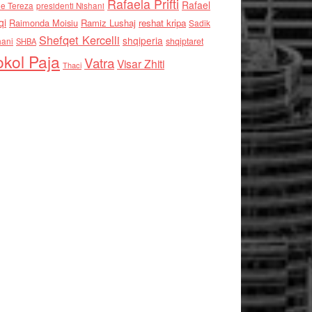
Rafaela Prifti
Rafael
e Tereza
presidenti Nishani
qi
Raimonda Moisiu
Ramiz Lushaj
reshat kripa
Sadik
Shefqet Kercelli
shqiperia
hani
shqiptaret
SHBA
kol Paja
Vatra
Visar Zhiti
Thaci