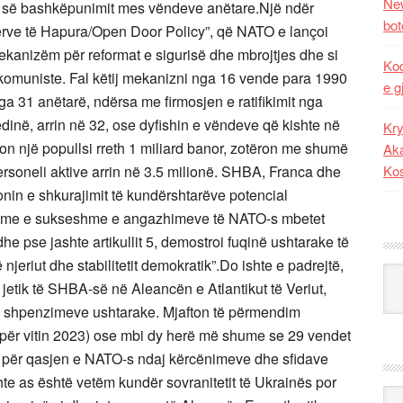
New
ures së bashkëpunimit mes vëndeve anëtare.Një ndër
bot
Dyerve të Hapura/Open Door Policy”, që NATO e lançoi
mekanizëm për reformat e sigurisë dhe mbrojtjes dhe si
Kod
 komuniste. Fal këtij mekanizni nga 16 vende para 1990
e g
a 31 anëtarë, ndërsa me firmosjen e ratifikimit nga
inë, arrin në 32, ose dyfishin e vëndeve që kishte në
Kry
n një popullsi rreth 1 miliard banor, zotëron me shumë
Aka
Ko
soneli aktive arrin në 3.5 milionë. SHBA, Franca dhe
nin e shkurajimit të kundërshtarëve potencial
oria me e sukseshme e angazhimeve të NATO-s mbetet
e pse jashte artikullit 5, demostroi fuqinë ushtarake të
njeriut dhe stabilitetit demokratik”.Do ishte e padrejtë,
Kat
 jetik të SHBA-së në Aleancën e Atlantikut të Veriut,
he shpenzimeve ushtarake. Mjafton të përmendim
 (për vitin 2023) ose mbi dy herë më shume se 29 vendet
t për qasjen e NATO-s ndaj kërcënimeve dhe sfidave
hte as është vetëm kundër sovranitetit të Ukrainës por
Ark