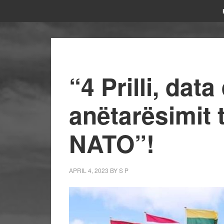
“4 Prilli, dat
anëtarësimit 
NATO”!
APRIL 4, 2023
BY
S P