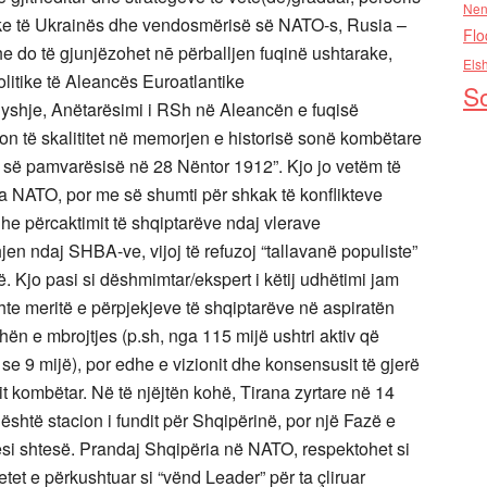
Nen
toike të Ukrainës dhe vendosmërisë së NATO-s, Rusia –
Flo
he do të gjunjëzohet nē përballjen fuqinë ushtarake,
Els
litike të Aleancës Euroatlantike
So
shje, Anëtarësimi i RSh në Aleancën e fuqisë
on të skalititet në memorjen e historisë sonë kombëtare
jes së pamvarësisë në 28 Nëntor 1912”. Kjo jo vetëm të
a NATO, por me së shumti për shkak të konflikteve
dhe përcaktimit të shqiptarëve ndaj vlerave
en ndaj SHBA-ve, vijoj të refuzoj “tallavanë populiste”
. Kjo pasi si dëshmimtar/ekspert i këtij udhëtimi jam
ishte meritë e përpjekjeve të shqiptarëve në aspiratën
shën e mbrojtjes (p.sh, nga 115 mijë ushtri aktiv që
 9 mijë), por edhe e vizionit dhe konsensusit të gjerë
it kombëtar. Në të njëjtën kohë, Tirana zyrtare në 14
është stacion i fundit për Shqipërinë, por një Fazë e
ësi shtesë. Prandaj Shqipëria në NATO, respektohet si
et e përkushtuar si “vënd Leader” për ta çliruar