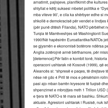
arnatimit, pajisjeve, planifikimit dhe kult
shtyllat e këtij suksesi mbetet politika e “
mba viteve 90’, e cila ka shërbyer edhe si 
shkollë e demokracisë për vendet e lindjes
(për punë ditësh Filanda), NATO përbëhet ng
Turqia të Marrëveshjes së Washingtonit Sued
1990!Në hapësirën Euroatlantike/NATOs jeto
se gjysmën e ekonomisë botërore ndërsa per
Anglia zotërojnë armë bërthamore, për misio
[deterrence].Për fatin e kombit tonë, hist
operaconi ushtarak në Kosovë (1999), që edh
Aleancës si: “shpresë e paqes, të drejtave të 
nëse në çdo 4 Prill të mos e përsërisim rolin
pasi ajo mban barrën kryesore të fuqisë d
shpenzimet e mbrojtjes rreth 1 Trilion USD
e tjera të NATO-s të mara së bashku. Shkur
aktuale. Agresioni ushtarak i Rusisë, nuk is