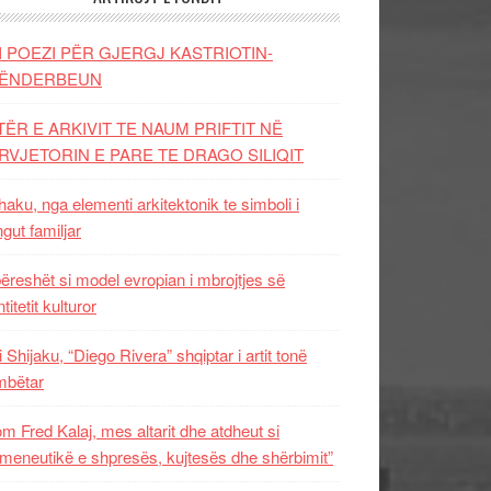
I POEZI PËR GJERGJ KASTRIOTIN-
ËNDERBEUN
TËR E ARKIVIT TE NAUM PRIFTIT NË
RVJETORIN E PARE TE DRAGO SILIQIT
aku, nga elementi arkitektonik te simboli i
ngut familjar
ëreshët si model evropian i mbrojtjes së
titetit kulturor
i Shijaku, “Diego Rivera” shqiptar i artit tonë
mbëtar
m Fred Kalaj, mes altarit dhe atdheut si
meneutikë e shpresës, kujtesës dhe shërbimit”