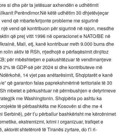
re si dhe për ta jetësuar axhendën e udhëtimit
llkanit Perëndimor.Në këtë udhëtim 30 dhjetëvjeçar
ë vend që mbarte/krijonte probleme me sigurinë
 një vend që kontribuon për sigurinë në rajon, mesdhe
aktin që prej vitit 1996 në operacionet e NATO/BE në
krainë, Mali, etj, kanë kontribuar rreth 9.000 burra dhe
rolin aktiv të RSh, rrjedhojë e përfaqësimit dinjitoz
KB; për mbështetjen e pakushtëzuar të vendimarrjeve
 në 2% të GDP-së për 2024 si dhe kontributeve më
Ndërkohë, 14 vjet pas anëtarësimit, Shqiptarët e kanë
/e” që garanton falas paprekshmërinë teritoriale të 30
 RSh mbetet e përkushtuar në përmbushjen e detyrimeve
Strategjik me Washingtonin. Shqipëria po ashtu ka
r projekte të përbashkëta me Kosovën si dhe me 4
shi Serbinë), për t’u përballur bashkërisht me kërcënimet
ernetike, ekstremizmi, krimi i organizuar, trafiqet e
 aktorët shtetërorë të Tiranës zyrtare, do t’i ri-