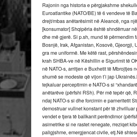
Rajonin nga historia e përgjakshme shekullo
Euroatlantike (NATO/BE) të 6 vendeve të Ba
drejt/mbas anëtarësimit në Aleancë, nga nj
[konsumator] Shqipëria është shndërruar në
dhe më gjerë. Si p.sh, mund të përmendim f
Bosnjë, Irak, Afganistan, Kosovë, Gjeorgji, U
gra me uniformë. Me këtë rast, përshëndesim 
krah SHBA-ve në Këshillin e Sigurimit të O
në NATO-s, arritjen e Buxhetit të Mbrojtjes
shumë se modeste që vijon t’i jap Ukrainës.
tejkaluar perceptimin e NATO-s si “xhandarë
anëtarëve (përfshi RSh). Për më tepër që,
ndaj NATO-s si dhe forcimin e parneritetit 
demostruar vullnet konstant për të zhvillua
vendet e tjera të ballkanit perëndimor (përf
asimetrike si ne rastet renegate, rreziqet kib
paligjshme, emergjencat civile, etj.Në shtesë,