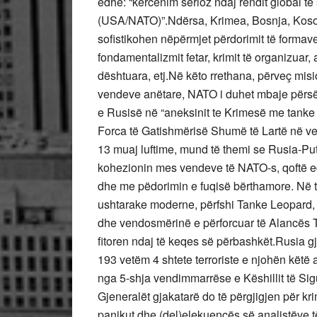
edhe: “kërcenim serioz ndaj rendit global të
(USA/NATO)”.Ndërsa, Krimea, Bosnja, Kosov
sofistikohen nëpërmjet përdorimit të formave
fondamentalizmit fetar, krimit të organizuar,
dështuara, etj.Në këto rrethana, përveç misio
vendeve anëtare, NATO i duhet mbaje përsër
e Rusisë në “aneksinit te Krimesë me tanke 
Forca të Gatishmërisë Shumë të Lartë në v
13 muaj luftime, mund të themi se Rusia-Puti
kohezionin mes vendeve të NATO-s, qoftë ed
dhe me pëdorimin e fuqisë bërthamore. Në të
ushtarake moderne, përfshi Tanke Leopard, si
dhe vendosmërinë e përforcuar të Alancës T
fitoren ndaj të keqes së përbashkët.Rusia gj
193 vetëm 4 shtete terroriste e njohën këtë 
nga 5-shja vendimmarrëse e Këshillit të Si
Gjeneralët gjakatarë do të përgjigjen për 
panikut dhe (del)elekuencës së analistëve të