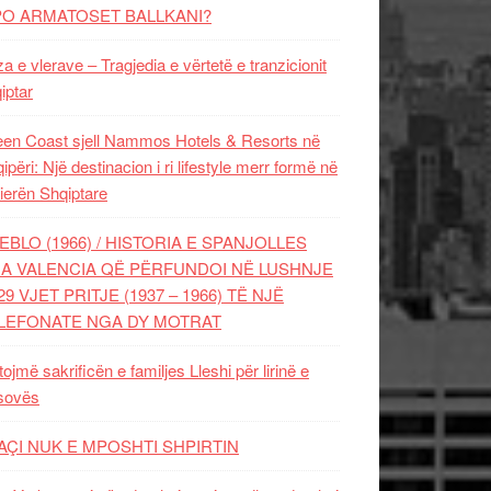
PO ARMATOSET BALLKANI?
za e vlerave – Tragjedia e vërtetë e tranzicionit
iptar
en Coast sjell Nammos Hotels & Resorts në
ipëri: Një destinacion i ri lifestyle merr formë në
ierën Shqiptare
EBLO (1966) / HISTORIA E SPANJOLLES
A VALENCIA QË PËRFUNDOI NË LUSHNJE
29 VJET PRITJE (1937 – 1966) TË NJË
LEFONATE NGA DY MOTRAT
tojmë sakrificën e familjes Lleshi për lirinë e
sovës
AÇI NUK E MPOSHTI SHPIRTIN