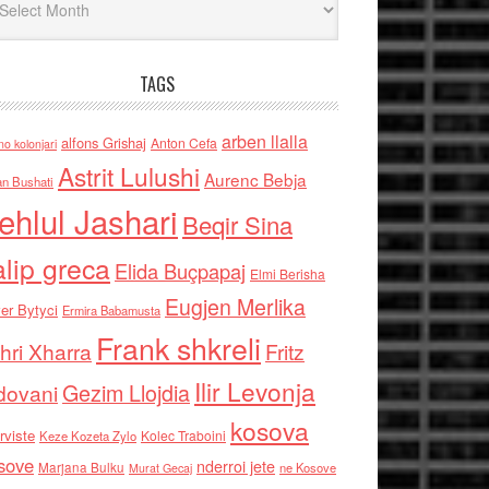
TAGS
arben llalla
alfons Grishaj
Anton Cefa
no kolonjari
Astrit Lulushi
Aurenc Bebja
an Bushati
ehlul Jashari
Beqir Sina
alip greca
Elida Buçpapaj
Elmi Berisha
Eugjen Merlika
er Bytyci
Ermira Babamusta
Frank shkreli
hri Xharra
Fritz
Ilir Levonja
Gezim Llojdia
dovani
kosova
rviste
Kolec Traboini
Keze Kozeta Zylo
sove
nderroi jete
Marjana Bulku
ne Kosove
Murat Gecaj