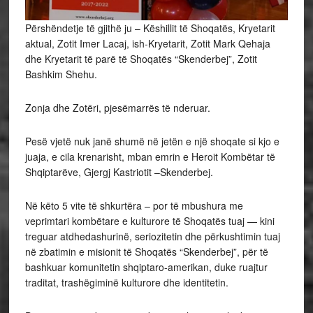
Përshëndetje të gjithë ju – Këshillit të Shoqatës, Kryetarit
aktual, Zotit Imer Lacaj, ish-Kryetarit, Zotit Mark Qehaja
dhe Kryetarit të parë të Shoqatës “Skenderbej”, Zotit
Bashkim Shehu.
Zonja dhe Zotëri, pjesëmarrës të nderuar.
Pesë vjetë nuk janë shumë në jetën e një shoqate si kjo e
juaja, e cila krenarisht, mban emrin e Heroit Kombëtar të
Shqiptarëve, Gjergj Kastriotit –Skenderbej.
Në këto 5 vite të shkurtëra – por të mbushura me
veprimtari kombëtare e kulturore të Shoqatës tuaj — kini
treguar atdhedashurinë, seriozitetin dhe përkushtimin tuaj
në zbatimin e misionit të Shoqatës “Skenderbej”, për të
bashkuar komunitetin shqiptaro-amerikan, duke ruajtur
traditat, trashëgiminë kulturore dhe identitetin.