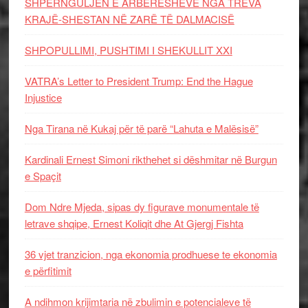
SHPËRNGULJEN E ARBËRESHËVE NGA TREVA
KRAJË-SHESTAN NË ZARË TË DALMACISË
SHPOPULLIMI, PUSHTIMI I SHEKULLIT XXI
VATRA’s Letter to President Trump: End the Hague
Injustice
Nga Tirana në Kukaj për të parë “Lahuta e Malësisë”
Kardinali Ernest Simoni rikthehet si dëshmitar në Burgun
e Spaçit
Dom Ndre Mjeda, sipas dy figurave monumentale të
letrave shqipe, Ernest Koliqit dhe At Gjergj Fishta
36 vjet tranzicion, nga ekonomia prodhuese te ekonomia
e përfitimit
A ndihmon krijimtaria në zbulimin e potencialeve të