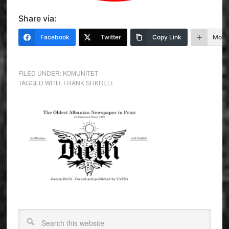
Share via:
Facebook
Twitter
Copy Link
More
FILED UNDER:
KOMUNITET
TAGGED WITH:
FRANK SHKRELI