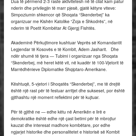
Dua të përmend 2-3 raste aktivitetesh në të cilat kam patur
nderin dhe privilegjin të marr pjesë, gjatë këtyre viteve:
Simpoziumin shkencor që Shoqata “Skenderbej” ka
organizuar me Kishën Katolike “Zoja e Shkodrës”, në
nderim të Poetit Kombëtar At Gjergj Fishtës.
Akademinë Përkujtimore kushtuar Veprës së Komandantit
Legjendar të Kosovës e të Kombit, Adem Jasharit. Dhe
ndër shumë të tjera — Tubimi i organizuar nga Shoqata
“Skenderbej, më heret këtë vit, në kuadër të 100-Vjetorit të
Marrëdhënieve Diplomatike Shqiptaro-Amerikane.
Kështuqë, 5-vjetori i Shoqatës “Skenderbej”, me të drejtë
është një rast për të festuar arritjet dhe sukseset, por është
gjithashtu një moment reflektimi për të kujtuar.
Për të gjithë ne — edhe këtu në Amerikën e lirë e
demokratike është edhe një çast betimi për të mbrojtur
kauzat dhe interesat madhore kombëtare, por edhe
ngjarjet historike dhe personalitetet e historisë së Kombit