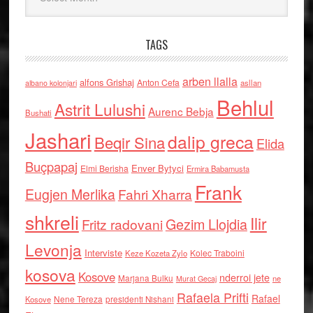
TAGS
arben llalla
alfons Grishaj
Anton Cefa
asllan
albano kolonjari
Behlul
Astrit Lulushi
Aurenc Bebja
Bushati
Jashari
dalip greca
Beqir Sina
Elida
Buçpapaj
Enver Bytyci
Elmi Berisha
Ermira Babamusta
Frank
Eugjen Merlika
Fahri Xharra
shkreli
Ilir
Gezim Llojdia
Fritz radovani
Levonja
Interviste
Kolec Traboini
Keze Kozeta Zylo
kosova
Kosove
nderroi jete
Marjana Bulku
ne
Murat Gecaj
Rafaela Prifti
Rafael
Nene Tereza
Kosove
presidenti Nishani