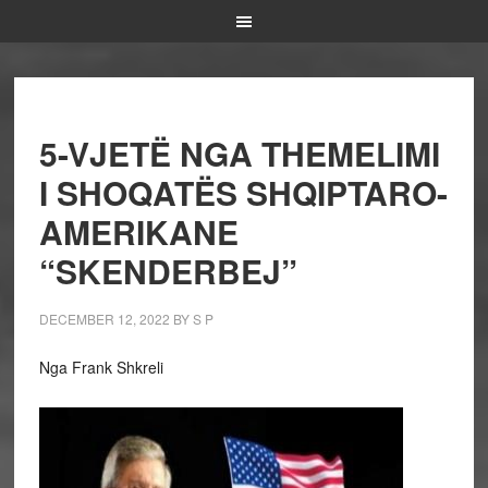
5-VJETË NGA THEMELIMI
I SHOQATËS SHQIPTARO-
AMERIKANE
“SKENDERBEJ”
DECEMBER 12, 2022
BY
S P
Nga Frank Shkreli