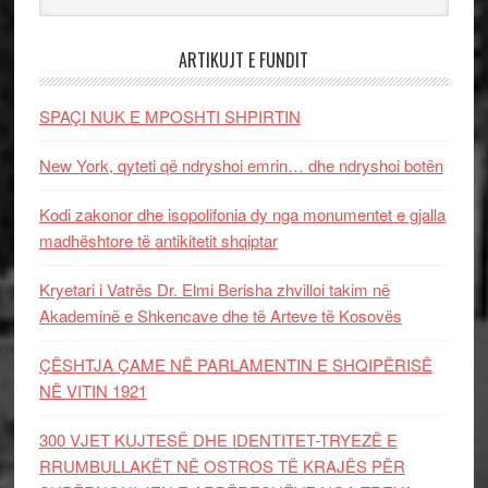
ARTIKUJT E FUNDIT
SPAÇI NUK E MPOSHTI SHPIRTIN
New York, qyteti që ndryshoi emrin… dhe ndryshoi botën
Kodi zakonor dhe isopolifonia dy nga monumentet e gjalla
madhështore të antikitetit shqiptar
Kryetari i Vatrës Dr. Elmi Berisha zhvilloi takim në
Akademinë e Shkencave dhe të Arteve të Kosovës
ÇËSHTJA ÇAME NË PARLAMENTIN E SHQIPËRISË
NË VITIN 1921
300 VJET KUJTESË DHE IDENTITET-TRYEZË E
RRUMBULLAKËT NË OSTROS TË KRAJËS PËR