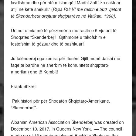
lavdishme dhe për atë mision që i Madhi Zoti i ka caktuar
atij, në këtë shekull.” (
Papa Pali VI me rastin e 500-vjetorit
të Skenderbeut drejtuar shqiptarëve në Vatikan, 1968).
Urimet e mia më të përzemërta me rastin e 5-vjetorit të
Shoqatës “Skenderbej”! Gjithmonë u takofshim e
festofshim të gëzuar dhe të bashkuar!
Ju falënderoj nga zemra për ftesën! Gjithmonë dalshi me
faqe të bardhë në shërbim të komunitetit shqiptaro-
amerikan dhe të Kombit!
Frank Shkreli
Pak histori për për Shoqatën Shqiptaro-Amerikane,
“Skenderbej”-
Albanian American Association Skenderbej was created on
December 10, 2017, in Queens New York. — The council
made up of 15 members elected Bashkim Shehu as the