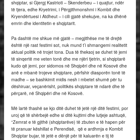
shqiptar, si Gjergj Kastrioti – Skenderbeu – i quajtur, ndër
të tjera, edhe Kryetrimi, i Përgjithmonshmi i Kombit dhe
Kryendërtuesi i Atdheut – i cili gjatë shekujve, na ka dhënë
emrin dhe identitetin e shqiptarit.
Pa dashtë me shkue më gjatë – megjithëse me të drejtë
është një rast festimi sot, nuk mund t’i shmangemi realitetit
aktual politik në trojet tona. Dua të theksoj se duhet të jemi
të sinqertë me veten tonë dhe me njëri tjetrin, si shqiptarë
kudo që jemi, por sidomos në Shqipëri dhe në Kosovë dhe
anë e mbanë trojeve shqiptare, përfshir diasporën tonë të
madhe – se bashkimit midis nesh i mbetet shumë për tu
dëshiruar, veçanërisht, politikës shqiptare të ndarë dhe të
përçarë, në Shqipëri dhe në Kosovë.
Më lartë thashë se kjo ditë duhet të jetë një ditë festimi, por
uroj që të shërbejë edhe si ditë kujtimi dhe lutjeje ashtuqë,
“Zemrat e të gjithë (shqiptarëve) të zbuten e të hapen për
të pranuar këshillat e Perendisë, që e ardhmja e Kombit
Shqiptar bujar, të jetë e dênjë për të kaluarën e tij të