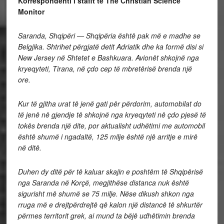
Korrespondenti i stafit të The Christian Science
Monitor
Saranda, Shqipëri — Shqipëria është pak më e madhe se
Belgjika. Shtrihet përgjatë detit Adriatik dhe ka formë disi si
New Jersey në Shtetet e Bashkuara. Avionët shkojnë nga
kryeqyteti, Tirana, në çdo cep të mbretërisë brenda një
ore.
Kur të gjitha urat të jenë gati për përdorim, automobilat do
të jenë në gjendje të shkojnë nga kryeqyteti në çdo pjesë të
tokës brenda një dite, por aktualisht udhëtimi me automobil
është shumë i ngadaltë, 125 milje është një arritje e mirë
në ditë.
Duhen dy ditë për të kaluar skajin e poshtëm të Shqipërisë
nga Saranda në Korçë, megjithëse distanca nuk është
sigurisht më shumë se 75 milje.
Nëse dikush shkon nga
rruga më e drejtpërdrejtë që kalon një distancë të shkurtër
përmes territorit grek, ai mund ta bëjë udhëtimin brenda