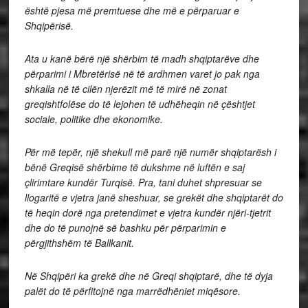
është pjesa më premtuese dhe më e përparuar e
Shqipërisë.
Ata u kanë bërë një shërbim të madh shqiptarëve dhe
përparimi i Mbretërisë në të ardhmen varet jo pak nga
shkalla në të cilën njerëzit më të mirë në zonat
greqishtfolëse do të lejohen të udhëheqin në çështjet
sociale, politike dhe ekonomike.
Për më tepër, një shekull më parë një numër shqiptarësh i
bënë Greqisë shërbime të dukshme në luftën e saj
çlirimtare kundër Turqisë. Pra, tani duhet shpresuar se
llogaritë e vjetra janë sheshuar, se grekët dhe shqiptarët do
të heqin dorë nga pretendimet e vjetra kundër njëri-tjetrit
dhe do të punojnë së bashku për përparimin e
përgjithshëm të Ballkanit.
Në Shqipëri ka grekë dhe në Greqi shqiptarë, dhe të dyja
palët do të përfitojnë nga marrëdhëniet miqësore.