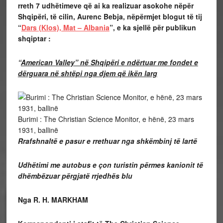
rreth 7 udhëtimeve që ai ka realizuar asokohe nëpër
Shqipëri, të cilin, Aurenc Bebja, nëpërmjet blogut të tij
“
Dars (Klos), Mat – Albania
”, e ka sjellë për publikun
shqiptar :
“
American Valley” në Shqipëri e ndërtuar me fondet e
dërguara në shtëpi nga djem që ikën larg
Burimi : The Christian Science Monitor, e hënë, 23 mars
1931, ballinë
Rrafshnaltë e pasur e rrethuar nga shkëmbinj të lartë
Udhëtimi me autobus e çon turistin përmes kanionit të
dhëmbëzuar përgjatë rrjedhës blu
Nga R. H. MARKHAM