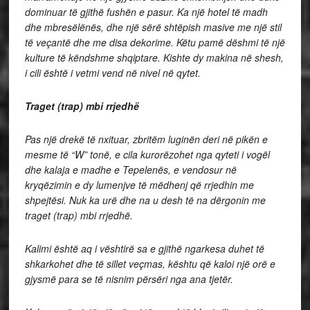
dominuar të gjithë fushën e pasur. Ka një hotel të madh
dhe mbresëlënës, dhe një sërë shtëpish masive me një stil
të veçantë dhe me disa dekorime. Këtu pamë dëshmi të një
kulture të këndshme shqiptare. Kishte dy makina në shesh,
i cili është i vetmi vend në nivel në qytet.
Traget (trap) mbi rrjedhë
Pas një drekë të nxituar, zbritëm luginën deri në pikën e
mesme të “W” tonë, e cila kurorëzohet nga qyteti i vogël
dhe kalaja e madhe e Tepelenës, e vendosur në
kryqëzimin e dy lumenjve të mëdhenj që rrjedhin me
shpejtësi. Nuk ka urë dhe na u desh të na dërgonin me
traget (trap) mbi rrjedhë.
Kalimi është aq i vështirë sa e gjithë ngarkesa duhet të
shkarkohet dhe të sillet veçmas, kështu që kaloi një orë e
gjysmë para se të nisnim përsëri nga ana tjetër.