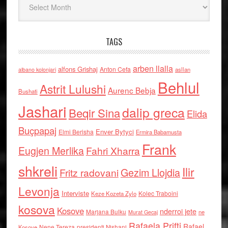
TAGS
arben llalla
alfons Grishaj
Anton Cefa
asllan
albano kolonjari
Behlul
Astrit Lulushi
Aurenc Bebja
Bushati
Jashari
dalip greca
Beqir Sina
Elida
Buçpapaj
Enver Bytyci
Elmi Berisha
Ermira Babamusta
Frank
Eugjen Merlika
Fahri Xharra
shkreli
Ilir
Gezim Llojdia
Fritz radovani
Levonja
Interviste
Kolec Traboini
Keze Kozeta Zylo
kosova
Kosove
nderroi jete
Marjana Bulku
ne
Murat Gecaj
Rafaela Prifti
Rafael
Nene Tereza
Kosove
presidenti Nishani