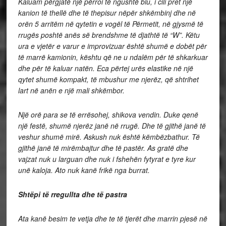
Kaluam përgjatë një përroi të ngushtë blu, i cili pret një
kanion të thellë dhe të thepisur nëpër shkëmbinj dhe në
orën 5 arritëm në qytetin e vogël të Përmetit, në gjysmë të
rrugës poshtë anës së brendshme të djathtë të “W”. Këtu
ura e vjetër e varur e improvizuar është shumë e dobët për
të marrë kamionin, kështu që ne u ndalëm për të shkarkuar
dhe për të kaluar natën. Eca përtej urës elastike në një
qytet shumë kompakt, të mbushur me njerëz, që shtrihet
lart në anën e një mali shkëmbor.
Një orë para se të errësohej, shikova vendin. Duke qenë
një festë, shumë njerëz janë në rrugë. Dhe të gjithë janë të
veshur shumë mirë. Askush nuk është këmbëzbathur. Të
gjithë janë të mirëmbajtur dhe të pastër. As gratë dhe
vajzat nuk u larguan dhe nuk i fshehën fytyrat e tyre kur
unë kaloja. Ato nuk kanë frikë nga burrat.
Shtëpi të rregullta dhe të pastra
Ata kanë besim te vetja dhe te të tjerët dhe marrin pjesë në