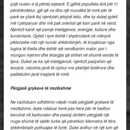
çojë nusen e tij përtej oqeanit. E gjithë popullata doli për t’i
përshëndetur, gjë që na dha një mundësi të mirë për të
parë se çfarë lloj njerëzish jetojnë këtu, dhe ky dukej qyteti
më i përparuar dhe më pak oriental që kam parë në vend.
Njerëzit kanë një pamje inteligjence, energjie, kulture dhe
kursimtarie. Qyteti i tyre është i shpërndarë në mënyrë
piktoreske mbi një numër shkëmbinjsh, të kryqëzuar nga
lugina të thella dhe është një vendbanim malor, por i
mungon mjerimi dhe letargjia që shihet në shumë vende të
tjera. Duket se ka një inteligjencë; njerëzit padyshim që
lexojnë, ndoshta janë të njohur me çështjet botërore dhe
padiskutim janë tregtarë të mirë.
Përgjatë grykave të rrezikshme
Ne vazhduam udhëtimin nëpër male përgjatë grykave të
rrezikshme, duke ndaluar herë pas here për të hedhur
benzinë në karburator dhe pastaj zbritëm përgjatë një
rruge shumë të vjetër turke që përshkon kilometra të tëra
shkëmbinjsh pothuajse të fortë.
Duke ardhur në një lum që