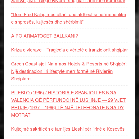
Sali Shijaku, “Diego Rivera” shqiptar i artit tonë kombëtar
“Dom Fred Kalaj, mes altarit dhe atdheut si hermeneutikë
e shpresës, kujtesës dhe shërbimit”
A PO ARMATOSET BALLKANI?
Kriza e vlerave – Tragjedia e vërtetë e tranzicionit shqiptar
Green Coast sjell Nammos Hotels & Resorts në Shqipëri:
Një destinacion i ri lifestyle merr formë në Rivierën
Shqiptare
PUEBLO (1966) / HISTORIA E SPANJOLLES NGA
VALENCIA QË PËRFUNDOI NË LUSHNJE — 29 VJET
PRITJE (1937 – 1966) TË NJË TELEFONATE NGA DY
MOTRAT
Kujtojmë sakrificën e familjes Lleshi për lirinë e Kosovës