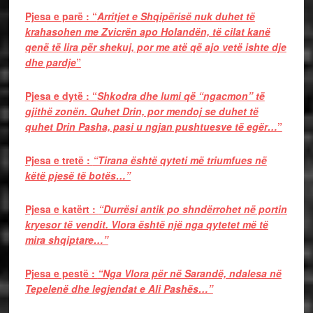
Pjesa e parë : “
Arritjet e Shqipërisë nuk duhet të
krahasohen me Zvicrën apo Holandën, të cilat kanë
qenë të lira për shekuj, por me atë që ajo vetë ishte dje
dhe pardje
”
Pjesa e dytë : “
Shkodra dhe lumi që “ngacmon” të
gjithë zonën. Quhet Drin, por mendoj se duhet të
quhet Drin Pasha, pasi u ngjan pushtuesve të egër…
”
Pjesa e tretë :
“Tirana është qyteti më triumfues në
këtë pjesë të botës…”
Pjesa e katërt :
“Durrësi antik po shndërrohet në portin
kryesor të vendit. Vlora është një nga qytetet më të
mira shqiptare…”
Pjesa e pestë :
“Nga Vlora për në Sarandë, ndalesa në
Tepelenë dhe legjendat e Ali Pashës…”