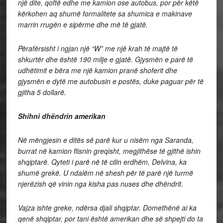
një dite, qoftë edhe me kamion ose autobus, por për këtë
kërkohen aq shumë formalitete sa shumica e makinave
marrin rrugën e sipërme dhe më të gjatë.
Përafërsisht i ngjan një “W” me një krah të majtë të
shkurtër dhe është 190 milje e gjatë. Gjysmën e parë të
udhëtimit e bëra me një kamion pranë shoferit dhe
gjysmën e dytë me autobusin e postës, duke paguar për të
gjitha 5 dollarë.
Shihni dhëndrin amerikan
Në mëngjesin e ditës së parë kur u nisëm nga Saranda,
burrat në kamion flisnin greqisht, megjithëse të gjithë ishin
shqiptarë. Qyteti i parë në të cilin erdhëm, Delvina, ka
shumë grekë. U ndalëm në shesh për të parë një turmë
njerëzish që vinin nga kisha pas nuses dhe dhëndrit.
Vajza ishte greke, ndërsa djali shqiptar. Domethënë ai ka
qenë shqiptar, por tani është amerikan dhe së shpejti do ta