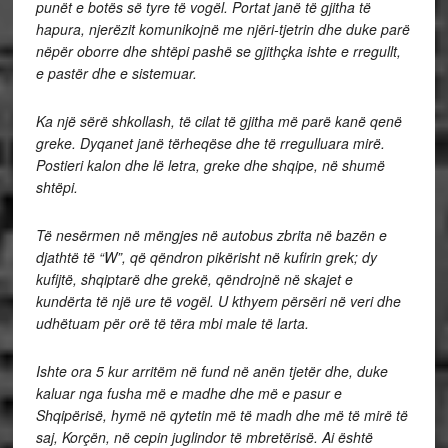
punët e botës së tyre të vogël. Portat janë të gjitha të
hapura, njerëzit komunikojnë me njëri-tjetrin dhe duke parë
nëpër oborre dhe shtëpi pashë se gjithçka ishte e rregullt,
e pastër dhe e sistemuar.
Ka një sërë shkollash, të cilat të gjitha më parë kanë qenë
greke. Dyqanet janë tërheqëse dhe të rregulluara mirë.
Postieri kalon dhe lë letra, greke dhe shqipe, në shumë
shtëpi.
Të nesërmen në mëngjes në autobus zbrita në bazën e
djathtë të “W”, që qëndron pikërisht në kufirin grek; dy
kufijtë, shqiptarë dhe grekë, qëndrojnë në skajet e
kundërta të një ure të vogël. U kthyem përsëri në veri dhe
udhëtuam për orë të tëra mbi male të larta.
Ishte ora 5 kur arritëm në fund në anën tjetër dhe, duke
kaluar nga fusha më e madhe dhe më e pasur e
Shqipërisë, hymë në qytetin më të madh dhe më të mirë të
saj, Korçën, në cepin juglindor të mbretërisë. Ai është