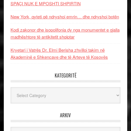
SPAÇI NUK E MPOSHTI SHPIRTIN
New York, qyteti që ndryshoi emrin… dhe ndryshoi botën
Kodi zakonor dhe isopolifonia dy nga monumentet e gjalla
madhështore të antikitetit shqiptar
Kryetari i Vatrës Dr. Elmi Berisha zhvilloi takim në
Akademinë e Shkencave dhe të Arteve të Kosovës
KATEGORITË
Kategoritë
ARKIV
Arkiv