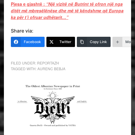
Pjesa e gjashtë :
“Një vizitë në Butrint të ofron një nga
ditët më mbresëlënëse dhe më të këndshme që Europa
ka për t’i ofruar udhëtarit…”
Share via:
Facebook
Twitter
Copy Link
More
FILED UNDER:
REPORTAZH
TAGGED WITH:
AURENC BEBJA