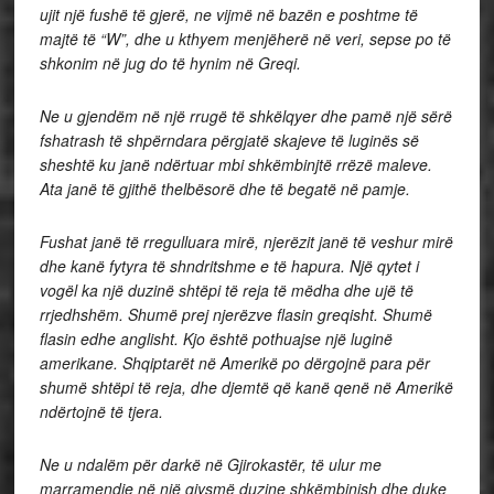
ujit një fushë të gjerë, ne vijmë në bazën e poshtme të
majtë të “W”,
dhe u kthyem menjëherë në veri, sepse po të
shkonim në jug do të hynim në Greqi.
Ne u gjendëm në një rrugë të shkëlqyer dhe pamë një sërë
fshatrash të shpërndara përgjatë skajeve të luginës së
sheshtë ku janë ndërtuar mbi shkëmbinjtë rrëzë maleve.
Ata janë të gjithë thelbësorë dhe të begatë në pamje.
Fushat janë të rregulluara mirë, njerëzit janë të veshur mirë
dhe kanë fytyra të shndritshme e të hapura. Një qytet i
vogël ka një duzinë shtëpi të reja të mëdha dhe ujë të
rrjedhshëm. Shumë prej njerëzve flasin greqisht. Shumë
flasin edhe anglisht. Kjo është pothuajse një luginë
amerikane. Shqiptarët në Amerikë po dërgojnë para për
shumë shtëpi të reja, dhe djemtë që kanë qenë në Amerikë
ndërtojnë të tjera.
Ne u ndalëm për darkë në Gjirokastër, të ulur me
marramendje në një gjysmë duzine shkëmbinjsh dhe duke