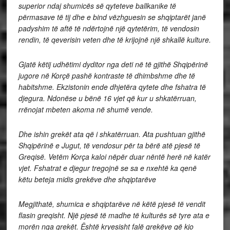
superior ndaj shumicës së qyteteve ballkanike të
përmasave të tij dhe e bind vëzhguesin se shqiptarët janë
padyshim të aftë të ndërtojnë një qytetërim, të vendosin
rendin, të qeverisin veten dhe të krijojnë një shkallë kulture.
Gjatë këtij udhëtimi dyditor nga deti në të gjithë Shqipërinë
jugore në Korçë pashë kontraste të dhimbshme dhe të
habitshme. Ekzistonin ende dhjetëra qytete dhe fshatra të
djegura. Ndonëse u bënë 16 vjet që kur u shkatërruan,
rrënojat mbeten akoma në shumë vende.
Dhe ishin grekët ata që i shkatërruan. Ata pushtuan gjithë
Shqipërinë e Jugut, të vendosur për ta bërë atë pjesë të
Greqisë. Vetëm Korça kaloi nëpër duar nëntë herë në katër
vjet. Fshatrat e djegur tregojnë se sa e nxehtë ka qenë
këtu beteja midis grekëve dhe shqiptarëve
Megjithatë, shumica e shqiptarëve në këtë pjesë të vendit
flasin greqisht. Një pjesë të madhe të kulturës së tyre ata e
morën nga grekët. Është kryesisht falë grekëve që kjo