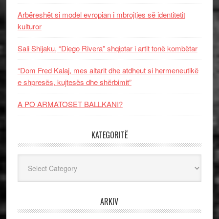
Arbëreshët si model evropian i mbrojtjes së identitetit
kulturor
Sali Shijaku, “Diego Rivera” shqiptar i artit tonë kombëtar
“Dom Fred Kalaj, mes altarit dhe atdheut si hermeneutikë
e shpresës, kujtesës dhe shërbimit”
A PO ARMATOSET BALLKANI?
KATEGORITË
Kategoritë
ARKIV