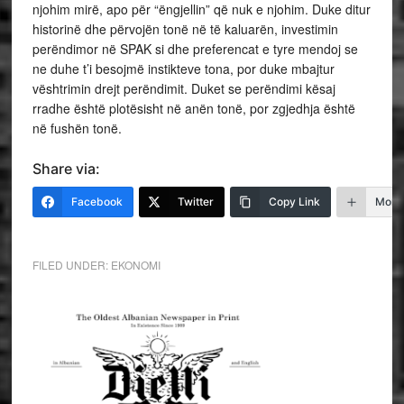
njohim mirë, apo për “ëngjellin” që nuk e njohim. Duke ditur
historinë dhe përvojën tonë në të kaluarën, investimin
perëndimor në SPAK si dhe preferencat e tyre mendoj se
ne duhe t’i besojmë instikteve tona, por duke mbajtur
vështrimin drejt perëndimit. Duket se perëndimi kësaj
rradhe është plotësisht në anën tonë, por zgjedhja është
në fushën tonë.
Share via:
Facebook
Twitter
Copy Link
More
FILED UNDER:
EKONOMI