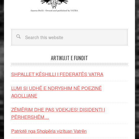
ARTIKUJT E FUNDIT
SHPALLET KËSHILLI I FEDERATËS VATRA
LUMI SI UDHË E NDRYSHIM NË POEZINË
AGOLLIANE
ZËMËRIM DHE PAS VDEKJES! DISIDENTI I
PËRHERSHËM…
Patriotë nga Shqipëria vizituan Vatrën