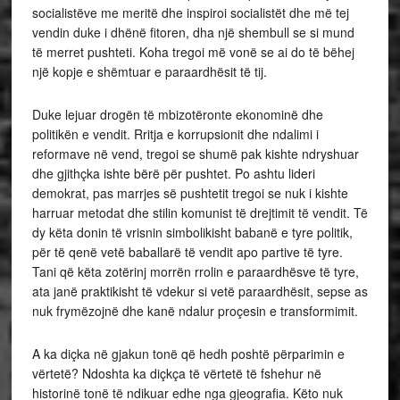
socialistëve me meritë dhe inspiroi socialistët dhe më tej
vendin duke i dhënë fitoren, dha një shembull se si mund
të merret pushteti. Koha tregoi më vonë se ai do të bëhej
një kopje e shëmtuar e paraardhësit të tij.
Duke lejuar drogën të mbizotëronte ekonominë dhe
politikën e vendit. Rritja e korrupsionit dhe ndalimi i
reformave në vend, tregoi se shumë pak kishte ndryshuar
dhe gjithçka ishte bërë për pushtet. Po ashtu lideri
demokrat, pas marrjes së pushtetit tregoi se nuk i kishte
harruar metodat dhe stilin komunist të drejtimit të vendit. Të
dy këta donin të vrisnin simbolikisht babanë e tyre politik,
për të qenë vetë baballarë të vendit apo partive të tyre.
Tani që këta zotërinj morrën rrolin e paraardhësve të tyre,
ata janë praktikisht të vdekur si vetë paraardhësit, sepse as
nuk frymëzojnë dhe kanë ndalur proçesin e transformimit.
A ka diçka në gjakun tonë që hedh poshtë përparimin e
vërtetë? Ndoshta ka diçkça të vërtetë të fshehur në
historinë tonë të ndikuar edhe nga gjeografia. Këto nuk