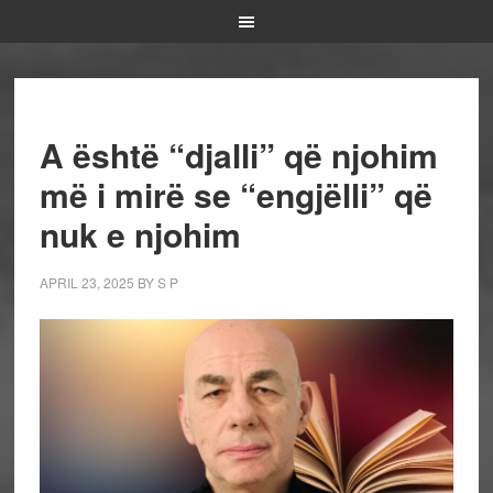
A është “djalli” që njohim
më i mirë se “engjëlli” që
nuk e njohim
APRIL 23, 2025
BY
S P