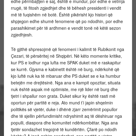
edhe përmbajtjen e saj, është e mundur, por edhe e vetmja
rrugë, të fitosh zgjedhjet dhe të bëhesh presidenti i vendit
më të fuqishëm në botë. Është pikërisht kjo histori që
shpjegon edhe shumë fenomene që po ndodhin, por edhe
parashikimet për të ardhmen e vendit tonë në këtë sezon
zgjedhjesh.
Të gjithë shpresojmë që fenomeni i kalimit të Rubikonit nga
Çezari, të përsëritej në Shqipëri. Në këto momente kritike,
kur PS e lodhur nga lufta me SPAK duket më e raskapitur
se kurrë. Gjysma e kabinetit është në burg, ndërkohë që
kjo luftë nuk ka të mbaruar dhe PS duket se e ka humbur
betejën me drejtësinë. Nga ana e kampit opozitar, situata
nuk është aspak më optimiste, me një lider në burg dhe
tjetri i shpallur non grata. Duket sikur ky është rasti më
oportun për partitë e reja. Ato mund t’i japin shqelmin
politikës së vjetër, duke i dhënë zjarr zemërimit popullor
dhe të sjellin përfundimisht ndryshimit aq të dëshiruar nga
populli, diaspora dhe komunitet ndërkombëtar. Nga ana
tjetër sondazhet tregojnë të kundërtën. Çfarë po ndodh
kështu? A janë gabim sondazhet, apo partitë e vjetra