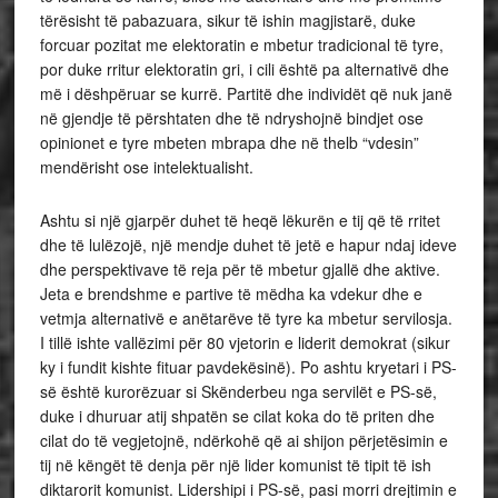
tërësisht të pabazuara, sikur të ishin magjistarë, duke
forcuar pozitat me elektoratin e mbetur tradicional të tyre,
por duke rritur elektoratin gri, i cili është pa alternativë dhe
më i dëshpëruar se kurrë. Partitë dhe individët që nuk janë
në gjendje të përshtaten dhe të ndryshojnë bindjet ose
opinionet e tyre mbeten mbrapa dhe në thelb “vdesin”
mendërisht ose intelektualisht.
Ashtu si një gjarpër duhet të heqë lëkurën e tij që të rritet
dhe të lulëzojë, një mendje duhet të jetë e hapur ndaj ideve
dhe perspektivave të reja për të mbetur gjallë dhe aktive.
Jeta e brendshme e partive të mëdha ka vdekur dhe e
vetmja alternativë e anëtarëve të tyre ka mbetur servilosja.
I tillë ishte vallëzimi për 80 vjetorin e liderit demokrat (sikur
ky i fundit kishte fituar pavdekësinë). Po ashtu kryetari i PS-
së është kurorëzuar si Skënderbeu nga servilët e PS-së,
duke i dhuruar atij shpatën se cilat koka do të priten dhe
cilat do të vegjetojnë, ndërkohë që ai shijon përjetësimin e
tij në këngët të denja për një lider komunist të tipit të ish
diktarorit komunist. Lidershipi i PS-së, pasi morri drejtimin e