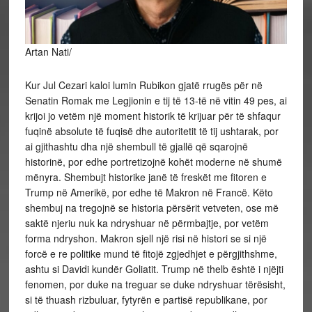
Artan Nati/
Kur Jul Cezari kaloi lumin Rubikon gjatë rrugës për në
Senatin Romak me Legjionin e tij të 13-të në vitin 49 pes, ai
krijoi jo vetëm një moment historik të krijuar për të shfaqur
fuqinë absolute të fuqisë dhe autoritetit të tij ushtarak, por
ai gjithashtu dha një shembull të gjallë që sqarojnë
historinë, por edhe portretizojnë kohët moderne në shumë
mënyra. Shembujt historike janë të freskët me fitoren e
Trump në Amerikë, por edhe të Makron në Francë. Këto
shembuj na tregojnë se historia përsërit vetveten, ose më
saktë njeriu nuk ka ndryshuar në përmbajtje, por vetëm
forma ndryshon. Makron sjell një risi në histori se si një
forcë e re politike mund të fitojë zgjedhjet e përgjithshme,
ashtu si Davidi kundër Goliatit. Trump në thelb është i njëjti
fenomen, por duke na treguar se duke ndryshuar tërësisht,
si të thuash rizbuluar, fytyrën e partisë republikane, por