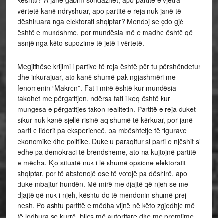
vërtetë kanë ndryshuar, apo partitë e reja nuk janë të
dëshiruara nga elektorati shqiptar? Mendoj se çdo gjë
është e mundshme, por mundësia më e madhe është që
asnjë nga këto supozime të jetë i vërtetë.
Megjithëse krijimi i partive të reja është për tu përshëndetur
dhe inkurajuar, ato kanë shumë pak ngjashmëri me
fenomenin “Makron”. Fat i mirë është kur mundësia
takohet me përgatitjen, ndërsa fati i keq është kur
mungesa e përgatitjes takon realitetin. Partitë e reja duket
sikur nuk kanë sjellë risinë aq shumë të kërkuar, por janë
parti e liderit pa eksperiencë, pa mbështetje të figurave
ekonomike dhe politike. Duke u paraqitur si parti e njëshit si
edhe pa demokraci të brendsheme, ato na kujtojnë partitë
e mëdha. Kjo situatë nuk i lë shumë opsione elektoratit
shqiptar, por të abstenojë ose të votojë pa dëshirë, apo
duke mbajtur hundën. Më mirë me djajtë që njeh se me
djajtë që nuk i njeh, kështu do të mendonin shumë prej
nesh. Po ashtu partitë e mëdha vijnë në këto zgjedhje më
të lodhura se kurrë, biles më autoritare dhe me premtime