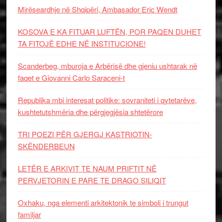
Mirëseardhje në Shqipëri, Ambasador Eric Wendt
KOSOVA E KA FITUAR LUFTËN, POR PAQEN DUHET
TA FITOJË EDHE NË INSTITUCIONE!
Scanderbeg, mburoja e Arbërisë dhe gjeniu ushtarak në
faqet e Giovanni Carlo Saraceni-t
Republika mbi interesat politike: sovraniteti i qytetarëve,
kushtetutshmëria dhe përgjegjësia shtetërore
TRI POEZI PËR GJERGJ KASTRIOTIN-
SKËNDERBEUN
LETËR E ARKIVIT TE NAUM PRIFTIT NË
PERVJETORIN E PARE TE DRAGO SILIQIT
Oxhaku, nga elementi arkitektonik te simboli i trungut
familjar