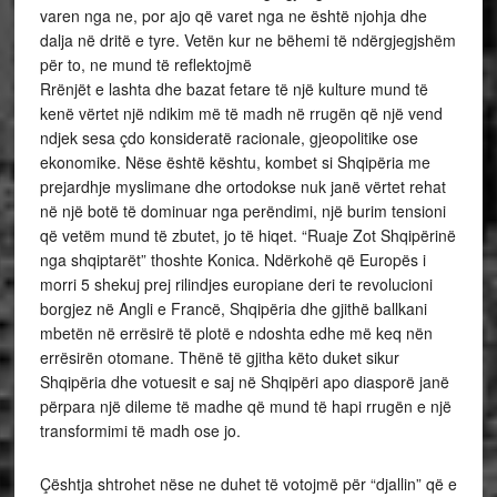
varen nga ne, por ajo që varet nga ne është njohja dhe
dalja në dritë e tyre. Vetën kur ne bëhemi të ndërgjegjshëm
për to, ne mund të reflektojmë
Rrënjët e lashta dhe bazat fetare të një kulture mund të
kenë vërtet një ndikim më të madh në rrugën që një vend
ndjek sesa çdo konsideratë racionale, gjeopolitike ose
ekonomike. Nëse është kështu, kombet si Shqipëria me
prejardhje myslimane dhe ortodokse nuk janë vërtet rehat
në një botë të dominuar nga perëndimi, një burim tensioni
që vetëm mund të zbutet, jo të hiqet. “Ruaje Zot Shqipërinë
nga shqiptarët” thoshte Konica. Ndërkohë që Europës i
morri 5 shekuj prej rilindjes europiane deri te revolucioni
borgjez në Angli e Francë, Shqipëria dhe gjithë ballkani
mbetën në errësirë të plotë e ndoshta edhe më keq nën
errësirën otomane. Thënë të gjitha këto duket sikur
Shqipëria dhe votuesit e saj në Shqipëri apo diasporë janë
përpara një dileme të madhe që mund të hapi rrugën e një
transformimi të madh ose jo.
Çështja shtrohet nëse ne duhet të votojmë për “djallin” që e