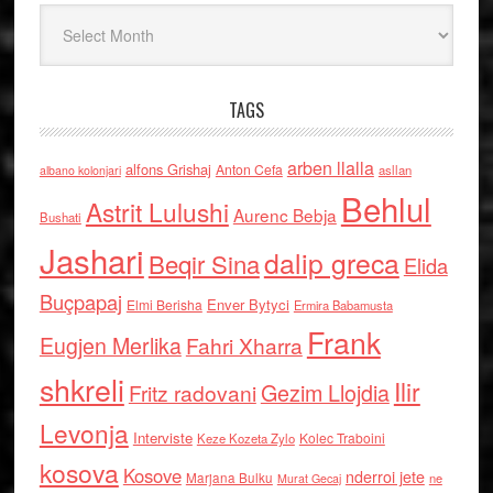
Arkiv
TAGS
arben llalla
alfons Grishaj
Anton Cefa
asllan
albano kolonjari
Behlul
Astrit Lulushi
Aurenc Bebja
Bushati
Jashari
dalip greca
Beqir Sina
Elida
Buçpapaj
Enver Bytyci
Elmi Berisha
Ermira Babamusta
Frank
Eugjen Merlika
Fahri Xharra
shkreli
Ilir
Gezim Llojdia
Fritz radovani
Levonja
Interviste
Kolec Traboini
Keze Kozeta Zylo
kosova
Kosove
nderroi jete
Marjana Bulku
ne
Murat Gecaj