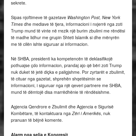
sekrete.
Sipas njoftimeve të gazetave
Washington Post, New York
Times
dhe mediave të tjera, informacioni i nxjerrë nga zoti
Trump mund të vinte në rrezik një burim zbulimi me rëndësi
të madhe lidhur me grupin Shteti Islamik si dhe mënyrën
me të cilën ishte siguruar ai informacion.
Në SHBA, presidenti ka kompetencën të deklasifikojë
pothuajse çdo informacion, prandaj ajo që bëri zoti Trump
nuk duket të jetë diçka e paligjshme. Por zyrtarët e zbulimit,
të cituar nga gazetat, shprehën shqetësimin se
informacioni, i siguruar nga një qeveri partnere me SHBA,
mund të dëmtojë disa marrëdhënie të rëndësishme.
Agjencia Qendrore e Zbulimit dhe Agjencia e Sigurisë
Kombëtare, të kontaktuara nga
Zëri i Amerikës
, nuk
pranuan të bëjnë komente.
Alarm nga selia e Kongresit