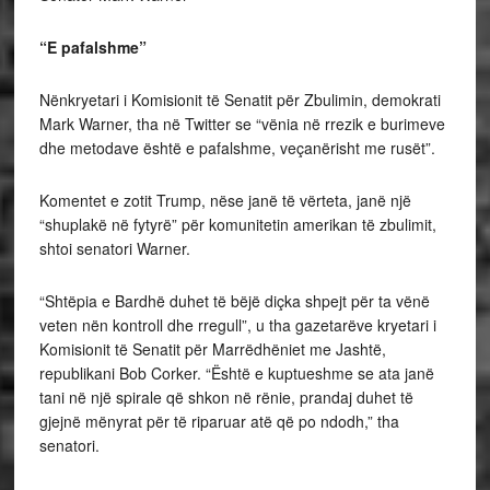
“E pafalshme”
Nënkryetari i Komisionit të Senatit për Zbulimin, demokrati
Mark Warner, tha në Twitter se “vënia në rrezik e burimeve
dhe metodave është e pafalshme, veçanërisht me rusët”.
Komentet e zotit Trump, nëse janë të vërteta, janë një
“shuplakë në fytyrë” për komunitetin amerikan të zbulimit,
shtoi senatori Warner.
“Shtëpia e Bardhë duhet të bëjë diçka shpejt për ta vënë
veten nën kontroll dhe rregull”, u tha gazetarëve kryetari i
Komisionit të Senatit për Marrëdhëniet me Jashtë,
republikani Bob Corker. “Është e kuptueshme se ata janë
tani në një spirale që shkon në rënie, prandaj duhet të
gjejnë mënyrat për të riparuar atë që po ndodh,” tha
senatori.