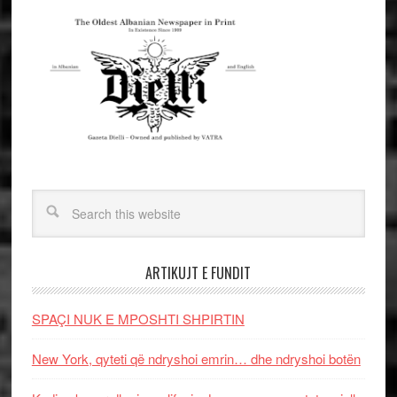
ARTIKUJT E FUNDIT
SPAÇI NUK E MPOSHTI SHPIRTIN
New York, qyteti që ndryshoi emrin… dhe ndryshoi botën