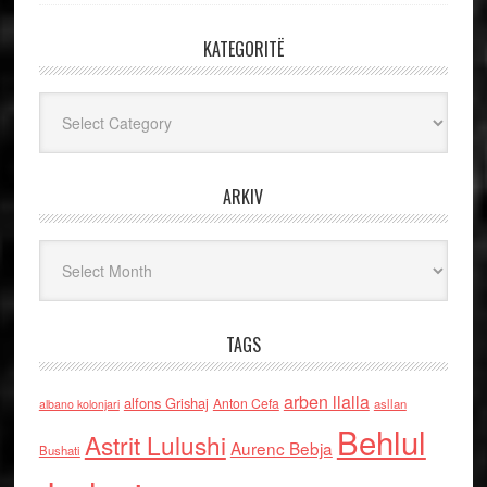
KATEGORITË
Kategoritë
ARKIV
Arkiv
TAGS
arben llalla
alfons Grishaj
Anton Cefa
asllan
albano kolonjari
Behlul
Astrit Lulushi
Aurenc Bebja
Bushati