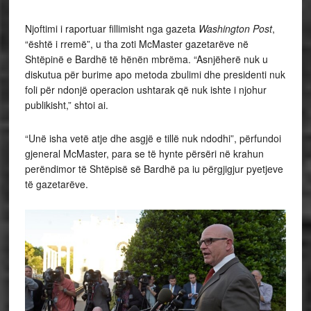
Njoftimi i raportuar fillimisht nga gazeta
Washington Post
,
“është i rremë”, u tha zoti McMaster gazetarëve në
Shtëpinë e Bardhë të hënën mbrëma. “Asnjëherë nuk u
diskutua për burime apo metoda zbulimi dhe presidenti nuk
foli për ndonjë operacion ushtarak që nuk ishte i njohur
publikisht,” shtoi ai.
“Unë isha vetë atje dhe asgjë e tillë nuk ndodhi”, përfundoi
gjeneral McMaster, para se të hynte përsëri në krahun
perëndimor të Shtëpisë së Bardhë pa iu përgjigjur pyetjeve
të gazetarëve.