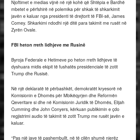
Njoftimet e medias vijnë në një kohë që Shtëpia e Bardhë
mbetet e përfshirë në polemika për shkak të shkarkimit
javën e kaluar nga presidenti të drejtorit të FBI-së, James
Comey. Shkarkimi ndodhi një ditë para takimit me rusët në
Zyrën Ovale.
FBI heton rreth lidhjeve me Rusinë
Byroja Federale e Hetimeve po heton rreth lidhjeve të
dyshuara midis ekipit të fushatës presidenciale të zotit
Trump dhe Rusisë.
Në një deklaratë të përbashkët, demokratët kryesorë në
Komisionin e Dhomës për Mbikëqyrjen dhe Reformën
Qeveritare si dhe në Komisionin Juridik të Dhomës, Elijah
Cumming dhe John Conyers, kërkuan publikimin e çdo
regjistrimi audio të takimit të zotit Trump me rusët javën e
kaluar.
“Pas një jave të pashembullt, në të cilën shumë njerëz