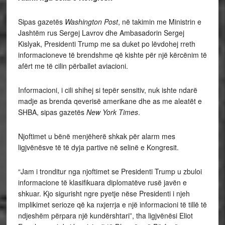
Sipas gazetës
Washington Post
, në takimin me Ministrin e
Jashtëm rus Sergej Lavrov dhe Ambasadorin Sergej
Kislyak, Presidenti Trump me sa duket po lëvdohej rreth
informacioneve të brendshme që kishte për një kërcënim të
afërt me të cilin përballet aviacioni.
Informacioni, i cili shihej si tepër sensitiv, nuk ishte ndarë
madje as brenda qeverisë amerikane dhe as me aleatët e
SHBA, sipas gazetës
New York Times
.
Njoftimet u bënë menjëherë shkak për alarm mes
ligjvënësve të të dyja partive në selinë e Kongresit.
“Jam i tronditur nga njoftimet se Presidenti Trump u zbuloi
informacione të klasifikuara diplomatëve rusë javën e
shkuar. Kjo sigurisht ngre pyetje nëse Presidenti i njeh
implikimet serioze që ka nxjerrja e një informacioni të tillë të
ndjeshëm përpara një kundërshtari”, tha ligjvënësi Eliot