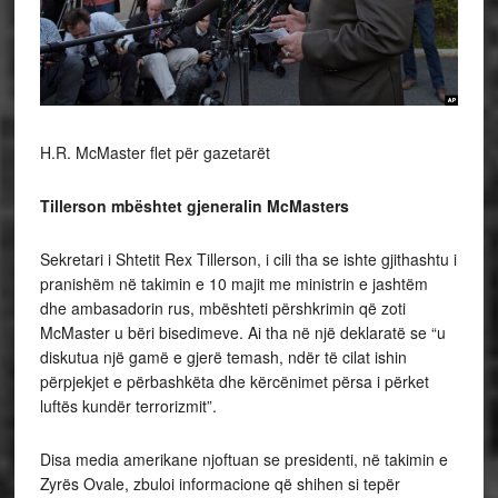
H.R. McMaster flet për gazetarët
Tillerson mbështet gjeneralin McMasters
Sekretari i Shtetit Rex Tillerson, i cili tha se ishte gjithashtu i
pranishëm në takimin e 10 majit me ministrin e jashtëm
dhe ambasadorin rus, mbështeti përshkrimin që zoti
McMaster u bëri bisedimeve. Ai tha në një deklaratë se “u
diskutua një gamë e gjerë temash, ndër të cilat ishin
përpjekjet e përbashkëta dhe kërcënimet përsa i përket
luftës kundër terrorizmit”.
Disa media amerikane njoftuan se presidenti, në takimin e
Zyrës Ovale, zbuloi informacione që shihen si tepër