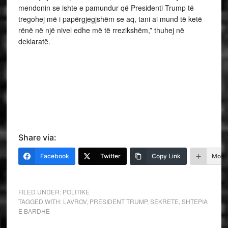
mendonin se ishte e pamundur që Presidenti Trump të
tregohej më i papërgjegjshëm se aq, tani ai mund të ketë
rënë në një nivel edhe më të rrezikshëm,” thuhej në
deklaratë.
Share via:
Facebook
Twitter
Copy Link
More
FILED UNDER:
POLITIKE
TAGGED WITH:
LAVROV
,
PRESIDENT TRUMP
,
SEKRETE
,
SHTEPIA
E BARDHE