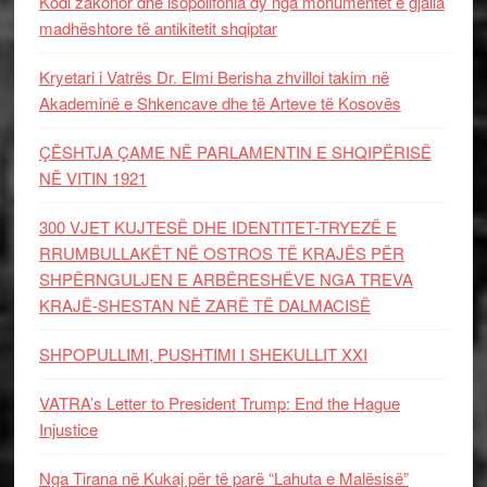
Kodi zakonor dhe isopolifonia dy nga monumentet e gjalla
madhështore të antikitetit shqiptar
Kryetari i Vatrës Dr. Elmi Berisha zhvilloi takim në
Akademinë e Shkencave dhe të Arteve të Kosovës
ÇËSHTJA ÇAME NË PARLAMENTIN E SHQIPËRISË
NË VITIN 1921
300 VJET KUJTESË DHE IDENTITET-TRYEZË E
RRUMBULLAKËT NË OSTROS TË KRAJËS PËR
SHPËRNGULJEN E ARBËRESHËVE NGA TREVA
KRAJË-SHESTAN NË ZARË TË DALMACISË
SHPOPULLIMI, PUSHTIMI I SHEKULLIT XXI
VATRA’s Letter to President Trump: End the Hague
Injustice
Nga Tirana në Kukaj për të parë “Lahuta e Malësisë”