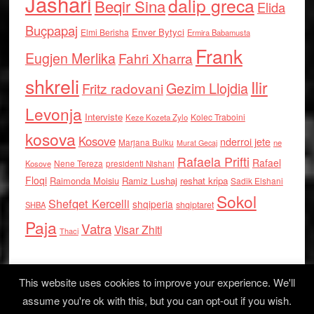
Jashari
dalip greca
Beqir Sina
Elida
Buçpapaj
Enver Bytyci
Elmi Berisha
Ermira Babamusta
Frank
Eugjen Merlika
Fahri Xharra
shkreli
Ilir
Gezim Llojdia
Fritz radovani
Levonja
Interviste
Kolec Traboini
Keze Kozeta Zylo
kosova
Kosove
nderroi jete
Marjana Bulku
ne
Murat Gecaj
Rafaela Prifti
Rafael
Nene Tereza
Kosove
presidenti Nishani
Floqi
Raimonda Moisiu
Ramiz Lushaj
reshat kripa
Sadik Elshani
Sokol
Shefqet Kercelli
shqiperia
shqiptaret
SHBA
Paja
Vatra
Visar Zhiti
Thaci
This website uses cookies to improve your experience. We'll
assume you're ok with this, but you can opt-out if you wish.