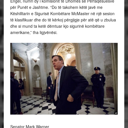
Engel, numri dy i komisionit të Dhomës së Përfaqësuesve
për Punët e Jashtme. “Do të takohem këtë javë me
Këshilltarin e Sigurisë Kombëtare McMaster në një sesion
të klasifikuar dhe do të kërkoj përgjigje për atë që u zbulua
dhe si mund ta ketë dëmtuar kjo sigurinë kombëtare
amerikane,” tha ligjvënësi.
Senator Mark Warner