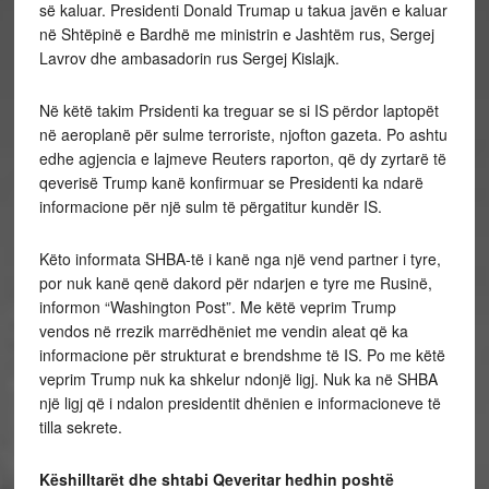
së kaluar. Presidenti Donald Trumap u takua javën e kaluar
në Shtëpinë e Bardhë me ministrin e Jashtëm rus, Sergej
Lavrov dhe ambasadorin rus Sergej Kislajk.
Në këtë takim Prsidenti ka treguar se si IS përdor laptopët
në aeroplanë për sulme terroriste, njofton gazeta. Po ashtu
edhe agjencia e lajmeve Reuters raporton, që dy zyrtarë të
qeverisë Trump kanë konfirmuar se Presidenti ka ndarë
informacione për një sulm të përgatitur kundër IS.
Këto informata SHBA-të i kanë nga një vend partner i tyre,
por nuk kanë qenë dakord për ndarjen e tyre me Rusinë,
informon “Washington Post”. Me këtë veprim Trump
vendos në rrezik marrëdhëniet me vendin aleat që ka
informacione për strukturat e brendshme të IS. Po me këtë
veprim Trump nuk ka shkelur ndonjë ligj. Nuk ka në SHBA
një ligj që i ndalon presidentit dhënien e informacioneve të
tilla sekrete.
Këshilltarët dhe shtabi Qeveritar hedhin poshtë