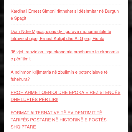
Kardinali Ernest Simoni rikthehet si dëshmitar në Burgun
e Spaçit
Dom Ndre Mjeda, sipas dy figurave monumentale të
letrave shqipe, Ernest Koliqit dhe At Gjergj Fishta
36 vjet tranzicion, nga ekonomia prodhuese te ekonomia
e përfitimit
A ndihmon krijimtaria në zbulimin e potencialeve të
fshehura?
PROF. AHMET QERIQI DHE EPOKA E REZISTENCЁS
DHE LUFTЁS PЁR LIRI!
FORMAT ALTERNATIVE TË EVIDENTIMIT TË
TARIFËS POSTARE NË HISTORINË E POSTËS
SHQIPTARE