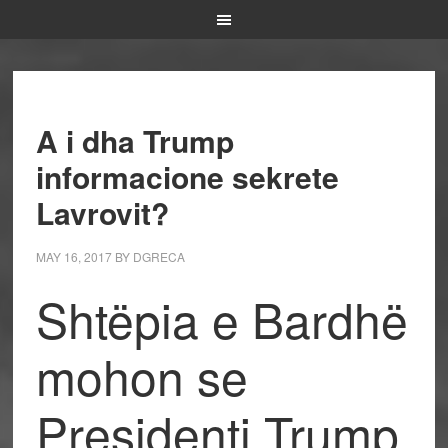
A i dha Trump
informacione sekrete
Lavrovit?
MAY 16, 2017
BY
DGRECA
Shtëpia e Bardhë
mohon se
Presidenti Trump