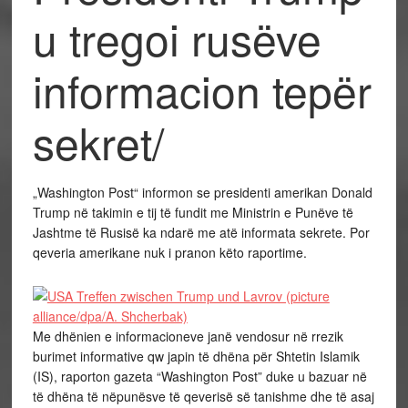
u tregoi rusëve
informacion tepër
sekret/
„Washington Post“ informon se presidenti amerikan Donald
Trump në takimin e tij të fundit me Ministrin e Punëve të
Jashtme të Rusisë ka ndarë me atë informata sekrete. Por
qeveria amerikane nuk i pranon këto raportime.
Me dhënien e informacioneve janë vendosur në rrezik
burimet informative qw japin të dhëna për Shtetin Islamik
(IS), raporton gazeta “Washington Post” duke u bazuar në
të dhëna të nëpunësve të qeverisë së tanishme dhe të asaj