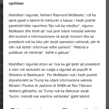
njoftimet
Këshilltari i sigurisë, Herbert Raymond McMaster, i cili ka
qënë pjesë e takimit të mërkurën e kaluar, i hedh poshtë
pjesërisht këto raportime.”Kjo nuk ka ndodhur”, siguron
McMaster dhe thotë që “nuk janë ndarë metodat sekrete
dhe burimet e informacioneve në asnjë moment dhe se
presidenti nuk ka folur për asnjë operacion ushtarak, për të
cilin nuk është i informuar edhe opinioni.” “Historia e
publikuar në mbrëmje” është e gabuar.”
Këshilltari i sigurisë shton se “nuk ka gjë tjetër që presidenti
e merr më seriozisht se ruajtja e sigurisë së popullit të
Shteteve të Bashkuara”. Por McMaster nuk i hedh poshtë
shprehimisht se Trump ka ndarë informacione sekrete.
Ministri i Punëve të Jashtme të SHBA-së Rex Tillerson
deklaroi gjithashtu, se Trump nuk ka diskutuar asnjë
“burim, metodë ose veprime ushtarake” gjatë takimit.