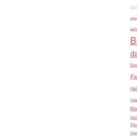
alba
asll
B
d
Env
Fa
ra
Inte
Ko
Nen
Flo
Els