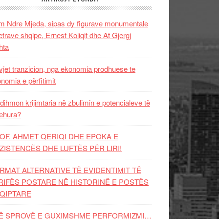
 Ndre Mjeda, sipas dy figurave monumentale
letrave shqipe, Ernest Koliqit dhe At Gjergj
hta
vjet tranzicion, nga ekonomia prodhuese te
nomia e përfitimit
dihmon krijimtaria në zbulimin e potencialeve të
ehura?
OF. AHMET QERIQI DHE EPOKA E
ZISTENCЁS DHE LUFTЁS PЁR LIRI!
RMAT ALTERNATIVE TË EVIDENTIMIT TË
RIFËS POSTARE NË HISTORINË E POSTËS
QIPTARE
Ë SPROVË E GUXIMSHME PERFORMIZMI…