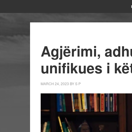
Agjërimi, ad
unifikues i kë
MARCH 24, 2023
BY
S P