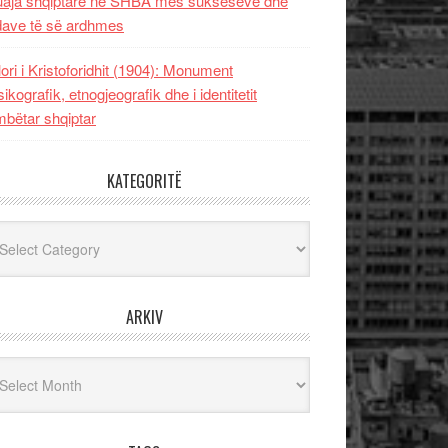
uaja shqiptare në SHBA mes sukseseve dhe
dave të së ardhmes
lori i Kristoforidhit (1904): Monument
sikografik, etnogjeografik dhe i identitetit
bëtar shqiptar
KATEGORITË
egoritë
ARKIV
iv