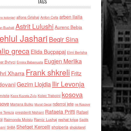
TAGS
arben llalla
alfons Grishaj
Anton Cefa
no kolonjari
Astrit Lulushi
Aurenc Bebja
an Bushati
ehlul Jashari
Beqir Sina
alip greca
Elida Buçpapaj
Elmi Berisha
Eugjen Merlika
er Bytyci
Ermira Babamusta
Frank shkreli
hri Xharra
Fritz
Ilir Levonja
Gezim Llojdia
dovani
kosova
rviste
Kolec Traboini
Keze Kozeta Zylo
sove
nderroi jete
Marjana Bulku
ne Kosove
Murat Gecaj
Rafaela Prifti
Rafael
e Tereza
presidenti Nishani
qi
Raimonda Moisiu
Ramiz Lushaj
reshat kripa
Sadik
Shefqet Kercelli
shqiperia
hani
shqiptaret
SHBA