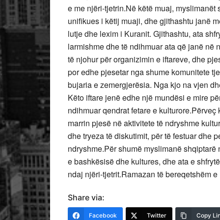
e me njëri-tjetrin.Në këtë muaj, myslimanët
unifikues i këtij muaji, dhe gjithashtu janë m
lutje dhe lexim i Kuranit. Gjithashtu, ata s
larmishme dhe të ndihmuar ata që janë në
të njohur për organizimin e iftareve, dhe p
por edhe pjesetar nga shume komunitete tjera
bujaria e zemergjerësia. Nga kjo na vjen dhe
Këto iftare jenë edhe një mundësi e mire pë
ndihmuar qendrat fetare e kulturore.Përveç
marrin pjesë në aktivitete të ndryshme kultur
dhe tryeza të diskutimit, për të festuar dhe 
ndryshme.Për shumë myslimanë shqiptarë 
e bashkësisë dhe kultures, dhe ata e shfrytëz
ndaj njëri-tjetrit.Ramazan të bereqetshëm e 
Share via:
Facebook
Twitter
Copy Li