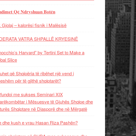
𝐝𝐢𝐦𝐞𝐭 𝐐𝐞̈ 𝐍𝐝𝐫𝐲𝐬𝐡𝐮𝐚𝐧 𝐁𝐨𝐭𝐞̈𝐧
 Gjolaj – kalorësi fisnik i Malësisë
DERATA VATRA SHPALLË KRYESINË
nocchio’s Harvard” by Tertini Set to Make a
bal Slice
uhet që Shqipëria të ribëhet një vend i
ueshëm për të gjithë shqiptarët?
fundoi me sukses Seminari XIX
rëkombëtar i Mësuesve të Gjuhës Shqipe dhe
turës Shqiptare në Diasporë dhe në Mërgatë
 dhe kush e vrau Hasan Riza Pashën?