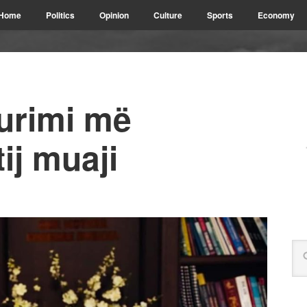
Home
Politics
Opinion
Culture
Sports
Economy
hurimi më
tij muaji