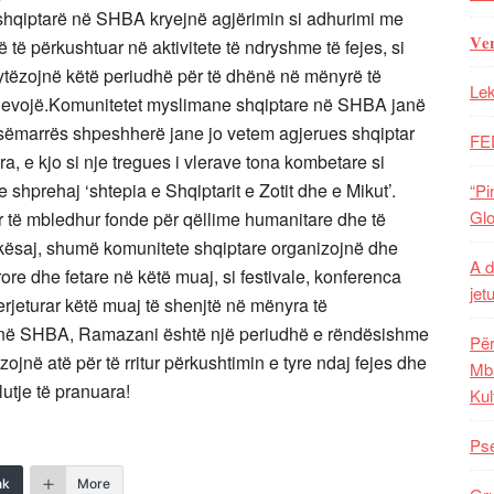
 shqiptarë në SHBA kryejnë agjërimin si adhurimi me
𝐕𝐞
ë të përkushtuar në aktivitete të ndryshme të fejes, si
hfrytëzojnë këtë periudhë për të dhënë në mënyrë të
Lek
 nevojë.Komunitetet myslimane shqiptare në SHBA janë
jesëmarrës shpeshherë jane jo vetem agjerues shqiptar
FE
, e kjo si nje tregues i vlerave tona kombetare si
 shprehaj ‘shtepia e Shqiptarit e Zotit dhe e Mikut’.
“Pi
Glo
r të mbledhur fonde për qëllime humanitare dhe të
 kësaj, shumë komunitete shqiptare organizojnë dhe
A d
ore dhe fetare në këtë muaj, si festivale, konferenca
jet
perjeturar këtë muaj të shenjtë në mënyra të
në SHBA, Ramazani është një periudhë e rëndësishme
Për
ojnë atë për të rritur përkushtimin e tyre ndaj fejes dhe
Mba
lutje të pranuara!
Kul
Pse
nk
More