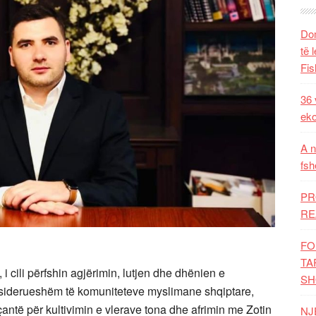
Dom
të 
Fis
36 
eko
A n
fsh
PR
RE
FO
TA
i cili përfshin agjërimin, lutjen dhe dhënien e
SH
nsiderueshëm të komuniteteve myslimane shqiptare,
antë për kultivimin e vlerave tona dhe afrimin me Zotin
NJ