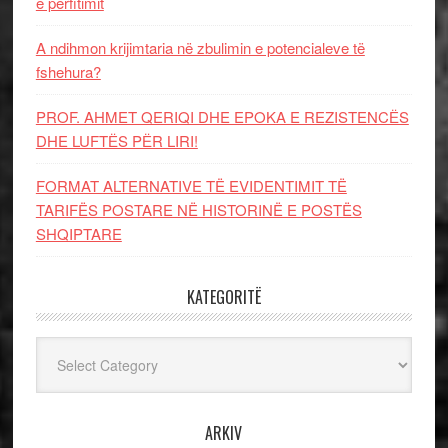
e përfitimit
A ndihmon krijimtaria në zbulimin e potencialeve të
fshehura?
PROF. AHMET QERIQI DHE EPOKA E REZISTENCЁS
DHE LUFTЁS PЁR LIRI!
FORMAT ALTERNATIVE TË EVIDENTIMIT TË
TARIFËS POSTARE NË HISTORINË E POSTËS
SHQIPTARE
KATEGORITË
Kategoritë
ARKIV