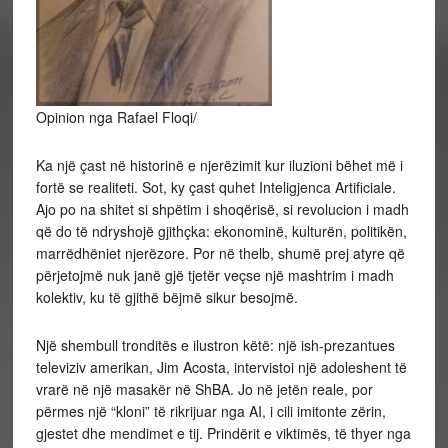
Opinion nga Rafael Floqi/
Ka një çast në historinë e njerëzimit kur iluzioni bëhet më i
fortë se realiteti. Sot, ky çast quhet Inteligjenca Artificiale.
Ajo po na shitet si shpëtim i shoqërisë, si revolucion i madh
që do të ndryshojë gjithçka: ekonominë, kulturën, politikën,
marrëdhëniet njerëzore. Por në thelb, shumë prej atyre që
përjetojmë nuk janë gjë tjetër veçse një mashtrim i madh
kolektiv, ku të gjithë bëjmë sikur besojmë.
Një shembull tronditës e ilustron këtë: një ish-prezantues
televiziv amerikan, Jim Acosta, intervistoi një adoleshent të
vrarë në një masakër në ShBA. Jo në jetën reale, por
përmes një “kloni” të rikrijuar nga AI, i cili imitonte zërin,
gjestet dhe mendimet e tij. Prindërit e viktimës, të thyer nga