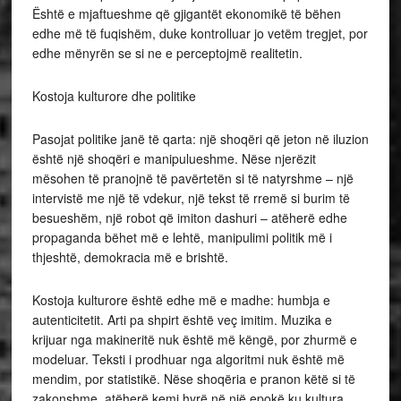
Është e mjaftueshme që gjigantët ekonomikë të bëhen
edhe më të fuqishëm, duke kontrolluar jo vetëm tregjet, por
edhe mënyrën se si ne e perceptojmë realitetin.
Kostoja kulturore dhe politike
Pasojat politike janë të qarta: një shoqëri që jeton në iluzion
është një shoqëri e manipulueshme. Nëse njerëzit
mësohen të pranojnë të pavërtetën si të natyrshme – një
intervistë me një të vdekur, një tekst të rremë si burim të
besueshëm, një robot që imiton dashuri – atëherë edhe
propaganda bëhet më e lehtë, manipulimi politik më i
thjeshtë, demokracia më e brishtë.
Kostoja kulturore është edhe më e madhe: humbja e
autenticitetit. Arti pa shpirt është veç imitim. Muzika e
krijuar nga makineritë nuk është më këngë, por zhurmë e
modeluar. Teksti i prodhuar nga algoritmi nuk është më
mendim, por statistikë. Nëse shoqëria e pranon këtë si të
zakonshme, atëherë kemi hyrë në një epokë ku kultura