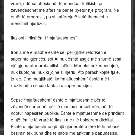
vrarë, ndërsa aftësia për të menduar kritikisht po
zëvendësohet me aftësinë për të pyetur një program. Në
emër të progresit, po shkatërrojmë vetë themelet e
mendimit njerëzor.
Iluzioni i frikshëm i “mjaftueshmes”
Ironia më e madhe është se, për gjithë retorikën e
superinteligjencës, sot AI nuk është asgjë më shumë sesa
një gjenerator probabilist fjalësh. Modelet nuk mendojnë,
nuk kuptojnë, nuk krijojnë si njeriu. Ato parashikojnë fjalë,
jo ide. Dhe megjithatë, ky “mjaftueshëm” është më i
rrezikshëm se çdo fantazi e supermendjes.
Sepse “mjaftueshëm” është e mjaftueshme për të
zëvendësuar punë, për të manipuluar kulturën, për të
ndotur hapësirën publike. Është e mjaftueshme që prindërit
e një fëmije të vrarë të flasin me një hologram dixhital.
Është e mjaftueshme që një gjeneratë e tërë të humbasë
besimin tek puna dhe të jetojë me ankthin e papunësisë.