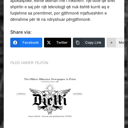
apokaliptike, është skenari më i frikshëm: një botë që shet
shpirtin e saj për një teknologji që nuk është kurrë aq e
fuqishme sa premtimet, por gjithmonë mjaftueshëm e
dëmshme për të na ndryshuar përgjithmonë.
Share via:
Facebook
Twitter
Copy Link
More
FILED UNDER:
FEJTON