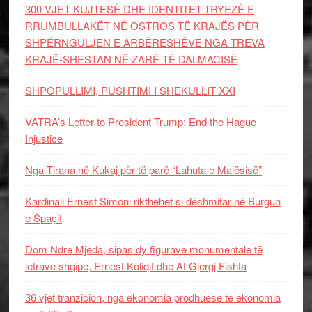
300 VJET KUJTESË DHE IDENTITET-TRYEZË E
RRUMBULLAKËT NË OSTROS TË KRAJËS PËR
SHPËRNGULJEN E ARBËRESHËVE NGA TREVA
KRAJË-SHESTAN NË ZARË TË DALMACISË
SHPOPULLIMI, PUSHTIMI I SHEKULLIT XXI
VATRA’s Letter to President Trump: End the Hague
Injustice
Nga Tirana në Kukaj për të parë “Lahuta e Malësisë”
Kardinali Ernest Simoni rikthehet si dëshmitar në Burgun
e Spaçit
Dom Ndre Mjeda, sipas dy figurave monumentale të
letrave shqipe, Ernest Koliqit dhe At Gjergj Fishta
36 vjet tranzicion, nga ekonomia prodhuese te ekonomia