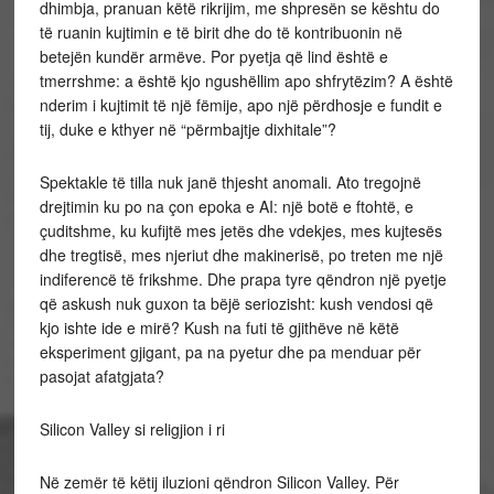
dhimbja, pranuan këtë rikrijim, me shpresën se kështu do
të ruanin kujtimin e të birit dhe do të kontribuonin në
betejën kundër armëve. Por pyetja që lind është e
tmerrshme: a është kjo ngushëllim apo shfrytëzim? A është
nderim i kujtimit të një fëmije, apo një përdhosje e fundit e
tij, duke e kthyer në “përmbajtje dixhitale”?
Spektakle të tilla nuk janë thjesht anomali. Ato tregojnë
drejtimin ku po na çon epoka e AI: një botë e ftohtë, e
çuditshme, ku kufijtë mes jetës dhe vdekjes, mes kujtesës
dhe tregtisë, mes njeriut dhe makinerisë, po treten me një
indiferencë të frikshme. Dhe prapa tyre qëndron një pyetje
që askush nuk guxon ta bëjë seriozisht: kush vendosi që
kjo ishte ide e mirë? Kush na futi të gjithëve në këtë
eksperiment gjigant, pa na pyetur dhe pa menduar për
pasojat afatgjata?
Silicon Valley si religjion i ri
Në zemër të këtij iluzioni qëndron Silicon Valley. Për