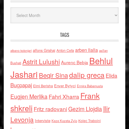
Arkiv
TAGS
arben llalla
alfons Grishaj
Anton Cefa
asllan
albano kolonjari
Behlul
Astrit Lulushi
Aurenc Bebja
Bushati
Jashari
dalip greca
Beqir Sina
Elida
Buçpapaj
Enver Bytyci
Elmi Berisha
Ermira Babamusta
Frank
Eugjen Merlika
Fahri Xharra
shkreli
Ilir
Gezim Llojdia
Fritz radovani
Levonja
Interviste
Kolec Traboini
Keze Kozeta Zylo