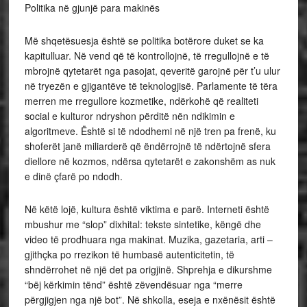
Politika në gjunjë para makinës
Më shqetësuesja është se politika botërore duket se ka
kapitulluar. Në vend që të kontrollojnë, të rregullojnë e të
mbrojnë qytetarët nga pasojat, qeveritë garojnë për t’u ulur
në tryezën e gjigantëve të teknologjisë. Parlamente të tëra
merren me rregullore kozmetike, ndërkohë që realiteti
social e kulturor ndryshon përditë nën ndikimin e
algoritmeve. Është si të ndodhemi në një tren pa frenë, ku
shoferët janë miliarderë që ëndërrojnë të ndërtojnë sfera
diellore në kozmos, ndërsa qytetarët e zakonshëm as nuk
e dinë çfarë po ndodh.
Në këtë lojë, kultura është viktima e parë. Interneti është
mbushur me “slop” dixhital: tekste sintetike, këngë dhe
video të prodhuara nga makinat. Muzika, gazetaria, arti –
gjithçka po rrezikon të humbasë autenticitetin, të
shndërrohet në një det pa origjinë. Shprehja e dikurshme
“bëj kërkimin tënd” është zëvendësuar nga “merre
përgjigjen nga një bot”. Në shkolla, eseja e nxënësit është