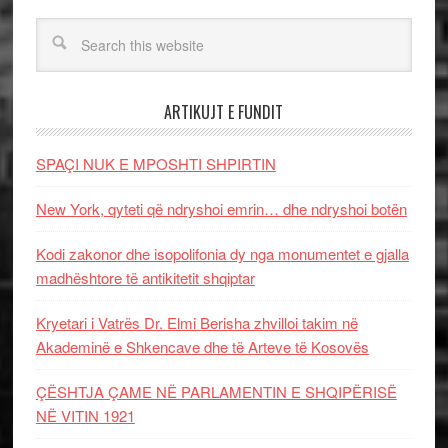
ARTIKUJT E FUNDIT
SPAÇI NUK E MPOSHTI SHPIRTIN
New York, qyteti që ndryshoi emrin… dhe ndryshoi botën
Kodi zakonor dhe isopolifonia dy nga monumentet e gjalla
madhështore të antikitetit shqiptar
Kryetari i Vatrës Dr. Elmi Berisha zhvilloi takim në
Akademinë e Shkencave dhe të Arteve të Kosovës
ÇËSHTJA ÇAME NË PARLAMENTIN E SHQIPËRISË
NË VITIN 1921