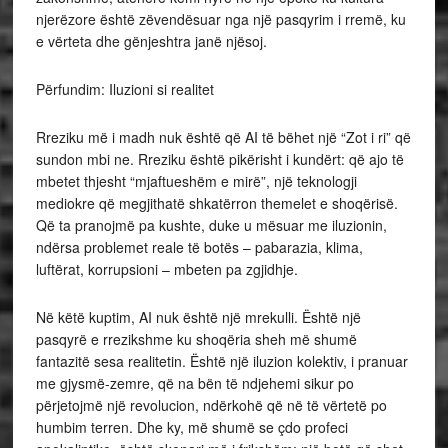
njerëzore është zëvendësuar nga një pasqyrim i rremë, ku
e vërteta dhe gënjeshtra janë njësoj.
Përfundim: Iluzioni si realitet
Rreziku më i madh nuk është që AI të bëhet një “Zot i ri” që
sundon mbi ne. Rreziku është pikërisht i kundërt: që ajo të
mbetet thjesht “mjaftueshëm e mirë”, një teknologji
mediokre që megjithatë shkatërron themelet e shoqërisë.
Që ta pranojmë pa kushte, duke u mësuar me iluzionin,
ndërsa problemet reale të botës – pabarazia, klima,
luftërat, korrupsioni – mbeten pa zgjidhje.
Në këtë kuptim, AI nuk është një mrekulli. Është një
pasqyrë e rrezikshme ku shoqëria sheh më shumë
fantazitë sesa realitetin. Është një iluzion kolektiv, i pranuar
me gjysmë-zemre, që na bën të ndjehemi sikur po
përjetojmë një revolucion, ndërkohë që në të vërtetë po
humbim terren. Dhe ky, më shumë se çdo profeci