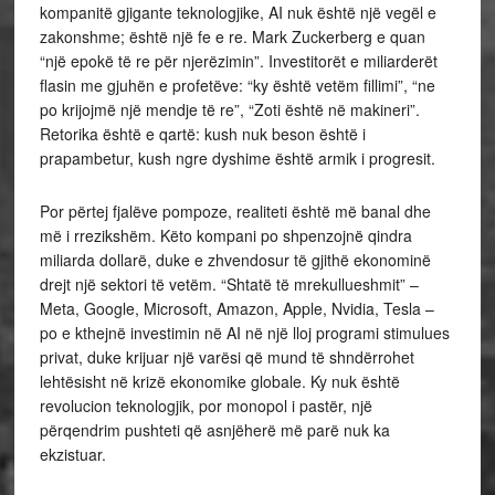
kompanitë gjigante teknologjike, AI nuk është një vegël e
zakonshme; është një fe e re. Mark Zuckerberg e quan
“një epokë të re për njerëzimin”. Investitorët e miliarderët
flasin me gjuhën e profetëve: “ky është vetëm fillimi”, “ne
po krijojmë një mendje të re”, “Zoti është në makineri”.
Retorika është e qartë: kush nuk beson është i
prapambetur, kush ngre dyshime është armik i progresit.
Por përtej fjalëve pompoze, realiteti është më banal dhe
më i rrezikshëm. Këto kompani po shpenzojnë qindra
miliarda dollarë, duke e zhvendosur të gjithë ekonominë
drejt një sektori të vetëm. “Shtatë të mrekullueshmit” –
Meta, Google, Microsoft, Amazon, Apple, Nvidia, Tesla –
po e kthejnë investimin në AI në një lloj programi stimulues
privat, duke krijuar një varësi që mund të shndërrohet
lehtësisht në krizë ekonomike globale. Ky nuk është
revolucion teknologjik, por monopol i pastër, një
përqendrim pushteti që asnjëherë më parë nuk ka
ekzistuar.