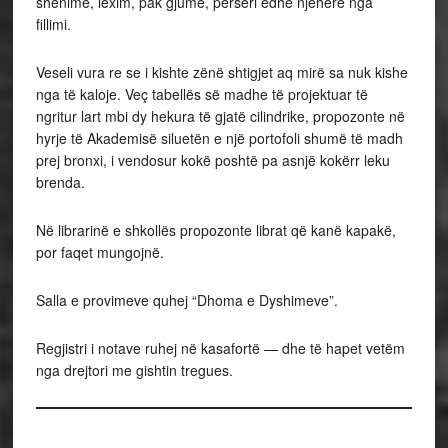
shënime, lexim, pak gjumë, përsëri edhe njëherë nga
fillimi.
Veseli vura re se i kishte zënë shtigjet aq mirë sa nuk kishe
nga të kaloje. Veç tabellës së madhe të projektuar të
ngritur lart mbi dy hekura të gjatë cilindrike, propozonte në
hyrje të Akademisë siluetën e një portofoli shumë të madh
prej bronxi, i vendosur kokë poshtë pa asnjë kokërr leku
brenda.
Në librarinë e shkollës propozonte librat që kanë kapakë,
por faqet mungojnë.
Salla e provimeve quhej “Dhoma e Dyshimeve”.
Regjistri i notave ruhej në kasafortë — dhe të hapet vetëm
nga drejtori me gishtin tregues.