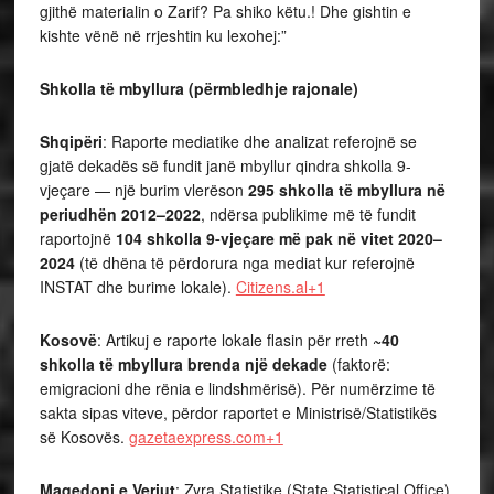
gjithë materialin o Zarif? Pa shiko këtu.! Dhe gishtin e
kishte vënë në rrjeshtin ku lexohej:”
Shkolla të mbyllura (përmbledhje rajonale)
Shqipëri
: Raporte mediatike dhe analizat referojnë se
gjatë dekadës së fundit janë mbyllur qindra shkolla 9-
vjeçare — një burim vlerëson
295 shkolla të mbyllura në
periudhën 2012–2022
, ndërsa publikime më të fundit
raportojnë
104 shkolla 9-vjeçare më pak në vitet 2020–
2024
(të dhëna të përdorura nga mediat kur referojnë
INSTAT dhe burime lokale).
Citizens.al+1
Kosovë
: Artikuj e raporte lokale flasin për rreth
~40
shkolla të mbyllura brenda një dekade
(faktorë:
emigracioni dhe rënia e lindshmërisë). Për numërzime të
sakta sipas viteve, përdor raportet e Ministrisë/Statistikës
së Kosovës.
gazetaexpress.com+1
Maqedoni e Veriut
: Zyra Statistike (State Statistical Office)