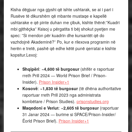
Kisha dëgjuar nga gjyshi që ishte ushtarak, se ai i pari i
Rusëve të dikurshëm që mbante mustaqe e kapellë
ushtarake e që pinte duhan me çibuk, kishte thënë:”Kuadri
mbi gjithëçka” Ksisoj u përgatita ti bëj shokut pyetjen me
spec: ”Si mendon për kuadrin dhe kursantët që do
vazhdojnë Akademinë?” Po, kur e rilexova programin në
herën e tretë, pashë që edhe këtë punë qerratai e kishte
kopsitur.Lexoj:
Shqipëri
:
~4,600 të burgosur
(shifër e raportuar
rreth Prill 2024 — World Prison Brief / Prison-
Insider).
Prison Insider+1
Kosovë
:
~1,830 të burgosur
(të dhëna authoritative
raportuar rreth Prill 2023 nga administrata
kombëtare / Prison Studies).
prisonstudies.org
Maqedoni e Veriut
:
~2,605 të burgosur
(raportuar
31 Janar 2024 — burime si SPACE/Prison-Insider/
Ëorld Prison Brief).
Prison Insider+1