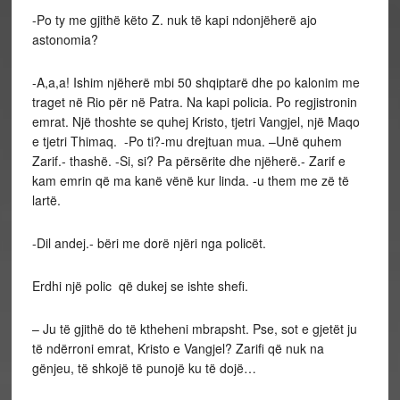
-Po ty me gjithë këto Z. nuk të kapi ndonjëherë ajo
astonomia?
-A,a,a! Ishim njëherë mbi 50 shqiptarë dhe po kalonim me
traget në Rio për në Patra. Na kapi policia. Po regjistronin
emrat. Një thoshte se quhej Kristo, tjetri Vangjel, një Maqo
e tjetri Thimaq. -Po ti?-mu drejtuan mua. –Unë quhem
Zarif.- thashë. -Si, si? Pa përsërite dhe njëherë.- Zarif e
kam emrin që ma kanë vënë kur linda. -u them me zë të
lartë.
-Dil andej.- bëri me dorë njëri nga policët.
Erdhi një polic që dukej se ishte shefi.
– Ju të gjithë do të ktheheni mbrapsht. Pse, sot e gjetët ju
të ndërroni emrat, Kristo e Vangjel? Zarifi që nuk na
gënjeu, të shkojë të punojë ku të dojë…