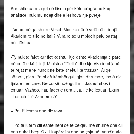
Kur shfletuam faqet që flisnin për këto programe kaq
analitike, nuk mu ndejt dhe e lëshova një pyetje.
-Aman më qafsh ore Vesel. Mos ke qënë vetë në ndonjë
Akademi të tillë në Itali? Vura re se u mblodh pak, pastaj
m’u lëshua.
-Ty nuk të falet kur flet kështu. Kjo është Akademija e parë
në botë e këtij lloji. Ministria “Diella” dhe kjo Akademi janë
të rejat më të fundit në këtë shekull të trazuar. Ai që
kërkon, gjen. Po ai që këmbëngul, gjen dhe merr, thotë ajo
fjala e mençme. Ne po këmbëngulim i dashur shok i
çmuar. Vazhdo, hap faqet e tjera…Ja.ti e ke lexuar “Ligjin
Themelor të Akademisë”
– Po. E lexova dhe rilexova.
– Po të lutem cili është neni që të pëlqeu më shumë dhe cili
nen duhet hequr?- U kapërdiva dhe po çoja në mendje ato