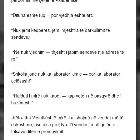
“Dituria është fuqi – por vjedhja është art.”
“Nuk jemi keqbërës, jemi mjeshtra të qarkullimit të
sendeve.”
“Ne nuk vjedhim — thjesht i japim sendeve një adresë të
re.”
“Shkolla jonë nuk ka laborator kimie — por ka laborator
çelësash!”
“Hajduti i mirë nuk kapet — kap veten në pasqyrë dhe i
buzëqesh.”
-Këto- tha Veseli-është mirë ti afishojmë në vendet më të
dukëshme, ose disa prej tyre t’i vendosim në gojën e
folsave ditën e promovimit.