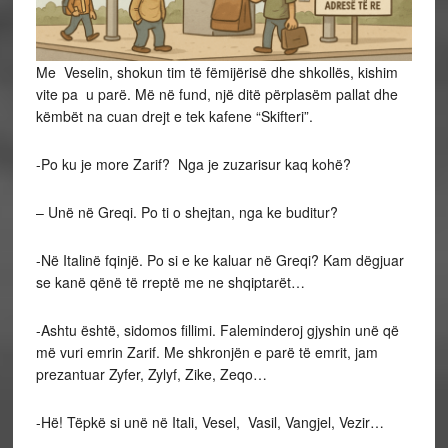
Me Veselin, shokun tim të fëmijërisë dhe shkollës, kishim
vite pa u parë. Më në fund, një ditë përplasëm pallat dhe
këmbët na cuan drejt e tek kafene “Skifteri”.
-Po ku je more Zarif? Nga je zuzarisur kaq kohë?
– Unë në Greqi. Po ti o shejtan, nga ke buditur?
-Në Italinë fqinjë. Po si e ke kaluar në Greqi? Kam dëgjuar
se kanë qënë të rreptë me ne shqiptarët…
-Ashtu është, sidomos fillimi. Faleminderoj gjyshin unë që
më vuri emrin Zarif. Me shkronjën e parë të emrit, jam
prezantuar Zyfer, Zylyf, Zike, Zeqo…
-Hë! Tëpkë si unë në Itali, Vesel, Vasil, Vangjel, Vezir…