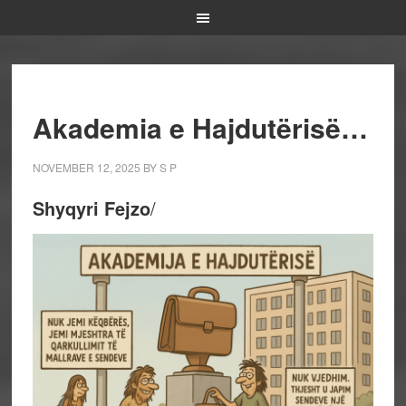
Akademia e Hajdutërisë…
NOVEMBER 12, 2025
BY
S P
Shyqyri Fejzo
/