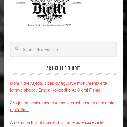
ARTIKUJT E FUNDIT
Dom Ndre Mjeda, sipas dy figurave monumentale të
letrave shqipe, Ernest Koliqit dhe At Gjergj Fishta
36 vjet tranzicion, nga ekonomia prodhuese te ekonomia
e përfitimit
A ndihmon krijimtaria në zbulimin e potencialeve të