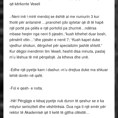
që kërkonte Veseli
.-Neni më i mirë mendoj se është ai me numurin 3 kur
thotë për antarsinë …pranohet çdo qytetar që di të hapë
një portë pa çelës e një portofol pa zhurmë…ndërsa
mbase heqim nga neni 5 pjesën..”kush kthehet duar bosh,
përsërit vitin…”dhe pjesën e nenit 7; “Kush kapet duke
vjedhur shokun, dërgohet për specializim jashtë shtetit.”
Kur dëgjoi mendimin tim Veseli, heshti disa minuta, pastaj
m’u lëshua të më përqafojë. Ja ktheva dhe unë.
-Edhe një pyetje kam i dashur.-m’u drejtua duke ma shkuar
lehtë dorën në qafë.
-Fol e qesh- e nxita.
-Hë! Përgjigje e kësaj pyetje nuk duron të qeshur se e ka
mbytur serioziteti dhe vështirësia. Dua nga ti një emër për
rektor të Akademisë që ti ketë të gjitha cilësitë…