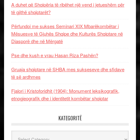
A duhet që Shqipëria të ribëhet një vend i jetueshëm për
të gjithë shqiptarët?
Përfundoi me sukses Seminari XIX Mbarëkombëtar i
Mësuesve të Gjuhës Shqipe dhe Kulturës Shqiptare në
Diasporë dhe në Mërgatë
Pse dhe kush e vrau Hasan Riza Pashën?
Gruaja shqiptare në SHBA mes sukseseve dhe sfidave
të së ardhmes
Fjalori i Kristoforidhit (1904): Monument leksikografik,
etnogjeografik dhe i identitetit kombëtar shqiptar
KATEGORITË
Kategoritë