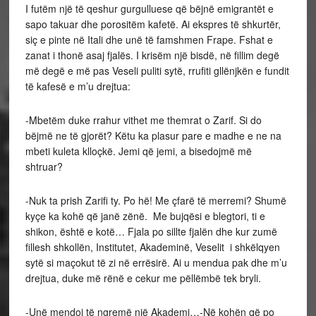
I futëm një të qeshur gurgulluese që bëjnë emigrantët e
sapo takuar dhe porositëm kafetë. Ai ekspres të shkurtër,
siç e pinte në Itali dhe unë të famshmen Frape. Fshat e
zanat i thonë asaj fjalës. I krisëm një bisdë, në fillim degë
më degë e më pas Veseli puliti sytë, rrufiti gllënjkën e fundit
të kafesë e m’u drejtua:
-Mbetëm duke rrahur vithet me themrat o Zarif. Si do
bëjmë ne të gjorët? Këtu ka plasur pare e madhe e ne na
mbeti kuleta klloçkë. Jemi që jemi, a bisedojmë më
shtruar?
-Nuk ta prish Zarifi ty. Po hë! Me çfarë të merremi? Shumë
kyçe ka kohë që janë zënë. Me bujqësi e blegtori, ti e
shikon, është e kotë… Fjala po sillte fjalën dhe kur zumë
fillesh shkollën, Institutet, Akademinë, Veselit i shkëlqyen
sytë si maçokut të zi në errësirë. Ai u mendua pak dhe m’u
drejtua, duke më rënë e cekur me pëllëmbë tek bryli.
-Unë mendoj të ngremë një Akademi…-Në kohën që po