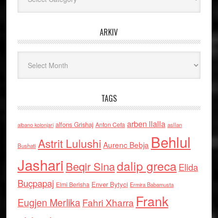
ARKIV
Arkiv
TAGS
arben llalla
alfons Grishaj
Anton Cefa
asllan
albano kolonjari
Behlul
Astrit Lulushi
Aurenc Bebja
Bushati
Jashari
dalip greca
Beqir Sina
Elida
Buçpapaj
Enver Bytyci
Elmi Berisha
Ermira Babamusta
Frank
Eugjen Merlika
Fahri Xharra