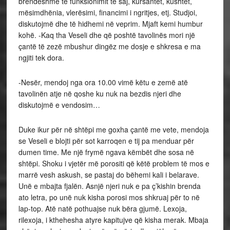
brendëshme të funksionimit të saj, kursantët, kushtet,
mësimdhënia, vlerësimi, financimi i ngritjes, etj. Studjoi,
diskutojmë dhe të hidhemi në veprim. Mjaft kemi humbur
kohë. -Kaq tha Veseli dhe që poshtë tavolinës mori një
çantë të zezë mbushur dingëz me dosje e shkresa e ma
ngjiti tek dora.
-Nesër, mendoj nga ora 10.00 vimë këtu e zemë atë
tavolinën atje në qoshe ku nuk na bezdis njeri dhe
diskutojmë e vendosim…
Duke ikur për në shtëpi me goxha çantë me vete, mendoja
se Veseli e blojti për sot karroqen e tij pa menduar për
dumen time. Me një frymë ngava këmbët dhe sosa në
shtëpi. Shoku i vjetër më porositi që këtë problem të mos e
marrë vesh askush, se pastaj do bëhemi kali i belarave.
Unë e mbajta fjalën. Asnjë njeri nuk e pa ç’kishin brenda
ato letra, po unë nuk kisha porosi mos shkruaj për to në
lap-top. Atë natë pothuajse nuk bëra gjumë. Lexoja,
rilexoja, i kthehesha atyre kapitujve që kisha merak. Mbaja