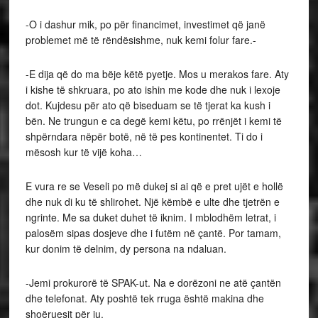
-O i dashur mik, po për financimet, investimet që janë
problemet më të rëndësishme, nuk kemi folur fare.-
-E dija që do ma bëje këtë pyetje. Mos u merakos fare. Aty
i kishe të shkruara, po ato ishin me kode dhe nuk i lexoje
dot. Kujdesu për ato që biseduam se të tjerat ka kush i
bën. Ne trungun e ca degë kemi këtu, po rrënjët i kemi të
shpërndara nëpër botë, në të pes kontinentet. Ti do i
mësosh kur të vijë koha…
E vura re se Veseli po më dukej si ai që e pret ujët e hollë
dhe nuk di ku të shlirohet. Një këmbë e ulte dhe tjetrën e
ngrinte. Me sa duket duhet të iknim. I mblodhëm letrat, i
palosëm sipas dosjeve dhe i futëm në çantë. Por tamam,
kur donim të delnim, dy persona na ndaluan.
-Jemi prokurorë të SPAK-ut. Na e dorëzoni ne atë çantën
dhe telefonat. Aty poshtë tek rruga është makina dhe
shoëruesit për ju.