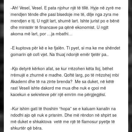
-Ah! Vesel, Vesel. E pata njohur një të tillë. Hyje në zyrë me
mendjen tënde dhe pasi bisedoje me të, dilje nga zyra me
mendjen e tij. U ngjit lart, shumë lart. Ishte jurist po e bënë
dhe ministër të financave pa qënë ekonomist. U ngjit
akoma më lart, por …ja mbathi…
-E kuptova për kë e ke fjalën. Ti pyet, si ma ke me shëndet
gomarin që cofi vjet. Na thuaj ndonjë emër tjetër pa..
-Kjo detyrë kërkon afat, se kur rrëzohen këta lloj, bëhet
rrëmujë e zhurmë e madhe. Qoftë larg, po të rrëzohej mbi
Akademi dhe të na zinte brenda? Me sa duket, në këtë
rast Veseli ishte dakord me mua dhe nuk e çpoi më
kacekun e sekreteve për një emrim me përgjegjësi.
-Kur ishim gati të thoshim “hopa” se e kaluam kanalin na
ndodhi ajo që nuk e prisnim. Dhe më rëndon në shpirt se
më duket e shkaktova vetë me një të flamosur pyetje të
shkurtër që bëra.