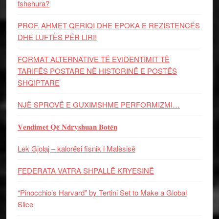
fshehura?
PROF. AHMET QERIQI DHE EPOKA E REZISTENCЁS
DHE LUFTЁS PЁR LIRI!
FORMAT ALTERNATIVE TË EVIDENTIMIT TË
TARIFËS POSTARE NË HISTORINË E POSTËS
SHQIPTARE
NJË SPROVË E GUXIMSHME PERFORMIZMI…
𝐕𝐞𝐧𝐝𝐢𝐦𝐞𝐭 𝐐𝐞̈ 𝐍𝐝𝐫𝐲𝐬𝐡𝐮𝐚𝐧 𝐁𝐨𝐭𝐞̈𝐧
Lek Gjolaj – kalorësi fisnik i Malësisë
FEDERATA VATRA SHPALLË KRYESINË
“Pinocchio’s Harvard” by Tertini Set to Make a Global
Slice