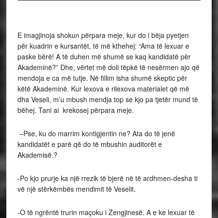
E imagjinoja shokun përpara meje, kur do i bëja pyetjen
për kuadrin e kursantët, të më kthehej: “Ama të lexuar e
paske bërë! A të duhen më shumë se kaq kandidatë për
Akademinë?” Dhe, vërtet më doli tëpkë të nesërmen ajo që
mendoja e ca më tutje. Në fillim isha shumë skeptic për
këtë Akademinë. Kur lexova e rilexova materialet që më
dha Veseli, m’u mbush mendja top se kjo pa tjetër mund të
bëhej. Tani ai krekosej përpara meje.
–Pse, ku do marrim kontigjentin ne? Ata do të jenë
kandidatët e parë që do të mbushin auditorët e
Akademisë.?
-Po kjo prurje ka një rrezik të bjerë në të ardhmen-desha ti
vë një stërkëmbës mendimit të Veselit.
-O të ngrëntë trurin maçoku i Zengjinesë. A e ke lexuar të