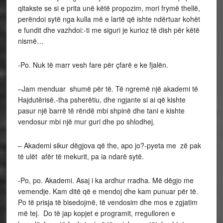
qitakste se si e prita unë këtë propozim, mori frymë thellë,
perëndoi sytë nga kulla më e lartë që ishte ndërtuar kohët
e fundit dhe vazhdoi:-ti me siguri je kurioz të dish për këtë
nismë…
-Po. Nuk të marr vesh fare për çfarë e ke fjalën.
–Jam menduar shumë për të. Të ngremë një akademi të
Hajdutërisë.-tha psherëtiu, dhe ngjante si ai që kishte
pasur një barrë të rëndë mbi shpinë dhe tani e kishte
vendosur mbi një mur guri dhe po shlodhej.
– Akademi sikur dëgjova që the, apo jo?-pyeta me zë pak
të ulët afër të mekurit, pa ia ndarë sytë.
-Po, po. Akademi. Asaj i ka ardhur rradha. Më dëgjo me
vemendje. Kam ditë që e mendoj dhe kam punuar për të.
Po të prisja të bisedojmë, të vendosim dhe mos e zgjatim
më tej. Do të jap kopjet e programit, rregulloren e