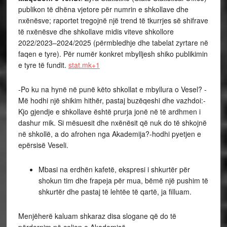
publikon të dhëna vjetore për numrin e shkollave dhe
nxënësve; raportet tregojnë një trend të tkurrjes së shifrave
të nxënësve dhe shkollave midis viteve shkollore
2022/2023–2024/2025 (përmbledhje dhe tabelat zyrtare në
faqen e tyre). Për numër konkret mbylljesh shiko publikimin
e tyre të fundit.
stat.mk+1
-Po ku na hynë në punë këto shkollat e mbyllura o Vesel? -
Më hodhi një shikim hithër, pastaj buzëqeshi dhe vazhdoi:-
Kjo gjendje e shkollave është prurja jonë në të ardhmen i
dashur mik. Si mësuesit dhe nxënësit që nuk do të shkojnë
në shkollë, a do afrohen nga Akademija?-hodhi pyetjen e
epërsisë Veseli.
Mbasi na erdhën kafetë, ekspresi i shkurtër për
shokun tim dhe frapeja për mua, bëmë një pushim të
shkurtër dhe pastaj të lehtëe të qartë, ja filluam.
Menjëherë kaluam shkaraz disa slogane që do të
përdornim në çeljen e Akademisë.