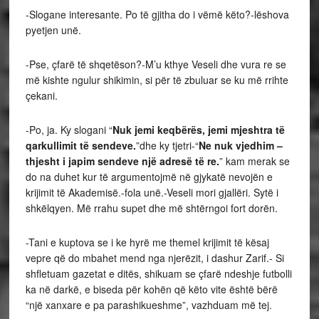
-Slogane interesante. Po të gjitha do i vëmë këto?-lëshova
pyetjen unë.
-Pse, çfarë të shqetëson?-M’u kthye Veseli dhe vura re se
më kishte ngulur shikimin, si për të zbuluar se ku më rrihte
çekani.
-Po, ja. Ky slogani “
Nuk jemi keqbërës, jemi mjeshtra të
qarkullimit të sendeve.
”dhe ky tjetri-“
Ne nuk vjedhim –
thjesht i japim sendeve një adresë të re.
” kam merak se
do na duhet kur të argumentojmë në gjykatë nevojën e
krijimit të Akademisë.-fola unë.-Veseli mori gjallëri. Sytë i
shkëlqyen. Më rrahu supet dhe më shtërngoi fort dorën.
-Tani e kuptova se i ke hyrë me themel krijimit të kësaj
vepre që do mbahet mend nga njerëzit, i dashur Zarif.- Si
shfletuam gazetat e ditës, shikuam se çfarë ndeshje futbolli
ka në darkë, e biseda për kohën që këto vite është bërë
“një xanxare e pa parashikueshme”, vazhduam më tej.