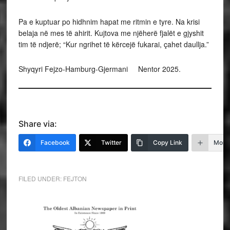
Pa e kuptuar po hidhnim hapat me ritmin e tyre. Na krisi
belaja në mes të ahirit. Kujtova me njëherë fjalët e gjyshit
tim të ndjerë; “Kur ngrihet të kërcejë fukarai, çahet daullja.”
Shyqyri Fejzo-Hamburg-Gjermani Nentor 2025.
Share via:
Facebook
Twitter
Copy Link
More
FILED UNDER:
FEJTON