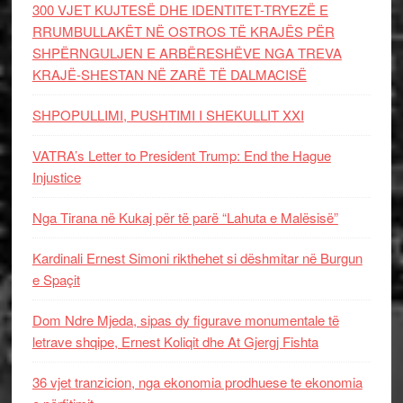
300 VJET KUJTESË DHE IDENTITET-TRYEZË E
RRUMBULLAKËT NË OSTROS TË KRAJËS PËR
SHPËRNGULJEN E ARBËRESHËVE NGA TREVA
KRAJË-SHESTAN NË ZARË TË DALMACISË
SHPOPULLIMI, PUSHTIMI I SHEKULLIT XXI
VATRA’s Letter to President Trump: End the Hague
Injustice
Nga Tirana në Kukaj për të parë “Lahuta e Malësisë”
Kardinali Ernest Simoni rikthehet si dëshmitar në Burgun
e Spaçit
Dom Ndre Mjeda, sipas dy figurave monumentale të
letrave shqipe, Ernest Koliqit dhe At Gjergj Fishta
36 vjet tranzicion, nga ekonomia prodhuese te ekonomia