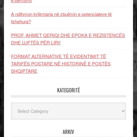
e përfitimit
A ndihmon krijimtaria në zbulimin e potencialeve të
fshehura?
PROF. AHMET QERIQI DHE EPOKA E REZISTENCЁS
DHE LUFTЁS PЁR LIRI!
FORMAT ALTERNATIVE TË EVIDENTIMIT TË
TARIFËS POSTARE NË HISTORINË E POSTËS
SHQIPTARE
KATEGORITË
Kategoritë
ARKIV