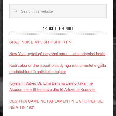
ARTIKUJT E FUNDIT
SPAÇI NUK E MPOSHTI SHPIRTIN
New York, qyteti që ndryshoi emrin… dhe ndryshoi botën
Kodi zakonor dhe isopolifonia dy nga monumentet e gjalla
madhështore të antikitetit shqiptar
Kryetari i Vatrës Dr. Elmi Berisha zhvilloi takim në
Akademinë e Shkencave dhe të Arteve të Kosovës
ÇËSHTJA ÇAME NË PARLAMENTIN E SHQIPËRISË
NË VITIN 1921