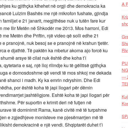
A 
ehjes ku gjithçka kthehet në orgji dhe demokracia ka
aleancë Lulzim Bashës me një mikrofon fushate, gjindja
Kri
 familjet e 21 janarit, megjithëse nuk u tutën fare kur
shq
n me Ilir Metën në Shkodër me 2013. Mos harroni, Edi
ë me Metën dhe Priftin, një video që solli edhe 21
Gre
e e pranojnë, nuk besoj se e pranojnë në krahun tjetër.
Shq
rca e djathtë. Të paktën ka mbetur akoma ajo forcë ku
Riv
shumë arsye të cilat nuk është dhe koha t’i
PU
ytetaria e saj, një lloj rilindje ku të gëlltisë gjithçka
NG
i rruga e domosdoshme që vendi të mos shkoj me dekada
— 
 janë shanci i madh. Ky ka emrin ndryshim. Dhe Edi
TE
ëdha, por është koha të japi llogari për dëmin
dimarrjet jashtëligjore. Eshtë koha të japi llogari për
Kuj
thshme. Për suportin e krimit deri në futjen në
Ko
turave të dominimit Rama, kanë civitë më të turpshme
SP
bajtjen e zgjedhjeve monisteve me pjesëmarrjen më të
likisht demokracinë e një vendi. Shqiptarët duhet t’i