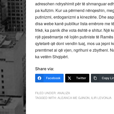
adresohen ndryshimit për të shmanguar edhe n
pa kufizim. Kur ua përmend nënqeshin, megji
putinizmi, erdoganizmi a kinezërie. Dhe as
disa webe kanë publikur lista emërore me të
frikë, ka panik dhe vota është e shitur. Një 
një pjesëmarrje në lojën putiniste të Ramës 
qytetarë që doni vendin tuaj, mos ua jepni k
premtimet ai që vjen, ngrihuni e zbytheni. 
ka vetëm Shqipëri.
Share via:
Facebook
Twitter
Copy Li
FILED UNDER:
ANALIZA
TAGGED WITH:
ALEANCA ME GJINON
,
ILIR LEVONJA