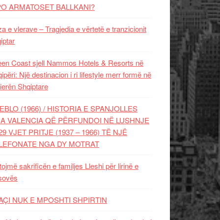
PO ARMATOSET BALLKANI?
za e vlerave – Tragjedia e vërtetë e tranzicionit
iptar
en Coast sjell Nammos Hotels & Resorts në
ipëri: Një destinacion i ri lifestyle merr formë në
ierën Shqiptare
EBLO (1966) / HISTORIA E SPANJOLLES
A VALENCIA QË PËRFUNDOI NË LUSHNJE
29 VJET PRITJE (1937 – 1966) TË NJË
LEFONATE NGA DY MOTRAT
tojmë sakrificën e familjes Lleshi për lirinë e
sovës
AÇI NUK E MPOSHTI SHPIRTIN