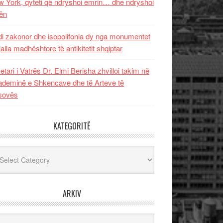
 York, qyteti që ndryshoi emrin… dhe ndryshoi
ën
i zakonor dhe isopolifonia dy nga monumentet
jalla madhështore të antikitetit shqiptar
etari i Vatrës Dr. Elmi Berisha zhvilloi takim në
deminë e Shkencave dhe të Arteve të
sovës
KATEGORITË
egoritë
ARKIV
iv