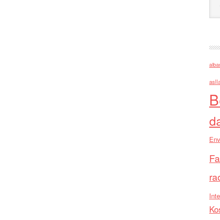
alba
asll
B
d
Env
Fa
ra
Inte
Ko