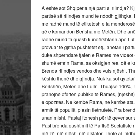
A është sot Shqipëria një parti si rilindja? 
partisë së rilindjes mund të ndodh gjithçka
me radhë mund të etiketosh e ta menderosës
që e komandon Berisha me Metën. Dhe anëtari
radhë mund ta quash kundërshtarin apo Lulzi
provuar të gjitha pushtetet etj., anëtari i p
duke shpërndarë fjalën e Ramës me videot e
shumë emrin Rama, sa oksigjen real që e 
Brenda rilindjes vendos dhe vuls njëshi. Tha
kështu thonë dhe gjindja. Nuk ka sot qyteta
Berishën, Metën dhe Lulin. Thuajse 100%, n
pranojnë ofertën publike të Ramës, (njëshi
e opozitës. Në këmbë Rama, në këmbë ata. 
armik të popullit, plasin fletrrufetë. Pra br
unanimisht. Pastaj ftohesh për të qeverisur 
Pasi brenda pushtimit të Partisë Socialiste
një zë, një njësh, një diktator. Thotë ai, hi