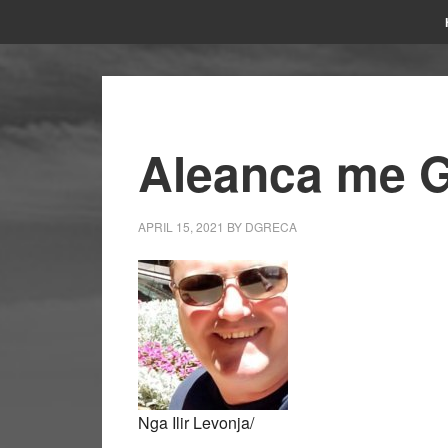
Aleanca me G
APRIL 15, 2021
BY
DGRECA
Nga Ilir Levonja/