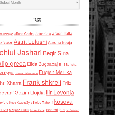
TAGS
arben llalla
alfons Grishaj
Anton Cefa
no kolonjari
Astrit Lulushi
Aurenc Bebja
an Bushati
ehlul Jashari
Beqir Sina
alip greca
Elida Buçpapaj
Elmi Berisha
Eugjen Merlika
er Bytyci
Ermira Babamusta
Frank shkreli
hri Xharra
Fritz
Ilir Levonja
Gezim Llojdia
dovani
kosova
rviste
Kolec Traboini
Keze Kozeta Zylo
sove
nderroi jete
Marjana Bulku
ne Kosove
Murat Gecaj