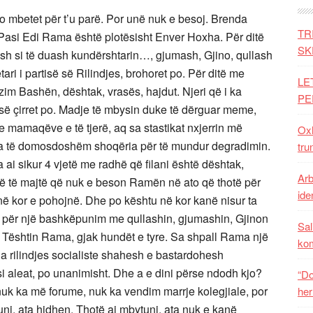
Kjo mbetet për t’u parë. Por unë nuk e besoj. Brenda
TR
. Pasi Edi Rama është plotësisht Enver Hoxha. Për ditë
SK
h si të duash kundërshtarin…, gjumash, Gjino, qullash
 i partisë së Rilindjes, brohoret po. Për ditë me
LE
m Bashën, dështak, vrasës, hajdut. Njeri që i ka
PE
artisë çirret po. Madje të mbysin duke të dërguar meme,
 mamaqëve e të tjerë, aq sa stastikat nxjerrin më
Oxh
ka të domosdoshëm shoqëria për të mundur degradimin.
tru
 ai sikur 4 vjetë me radhë që filani është dështak,
Arb
rë të majtë që nuk e beson Ramën në ato që thotë për
iden
ë kor e pohojnë. Dhe po kështu në kor kanë nisur ta
t) për një bashkëpunim me qullashin, gjumashin, Gjinon
Sal
Tështin Rama, gjak hundët e tyre. Sa shpall Rama një
ko
enda rilindjes socialiste shahesh e bastardohesh
si aleat, po unanimisht. Dhe a e dini përse ndodh kjo?
“Do
 nuk ka më forume, nuk ka vendim marrje kolegjiale, por
her
dhuni, ata hidhen. Thotë ai mbytuni, ata nuk e kanë