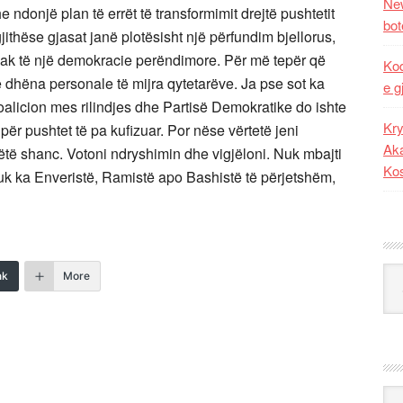
New
donjë plan të errët të transformimit drejtë pushtetit
bot
thëse gjasat janë plotësisht një përfundim bjellorus,
pak të një demokracie perëndimore. Për më tepër që
Kod
 dhëna personale të mijra qytetarëve. Ja pse sot ka
e g
koalicion mes rilindjes dhe Partisë Demokratike do ishte
Kry
për pushtet të pa kufizuar. Por nëse vërtetë jeni
Aka
ëtë shanc. Votoni ndryshimin dhe vigjëloni. Nuk mbajti
Ko
Nuk ka Enveristë, Ramistë apo Bashistë të përjetshëm,
Kat
nk
More
Ark