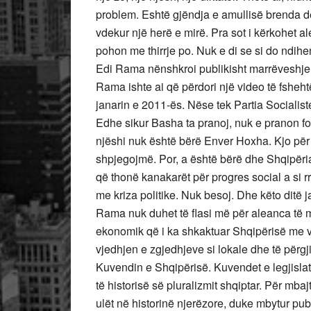
problem. Eshtë gjëndja e amullisë brenda d
vdekur një herë e mirë. Pra sot i kërkohet 
pohon me thirrje po. Nuk e di se si do ndihen
Edi Rama nënshkroi publikisht marrëveshje
Rama ishte ai që përdori një video të fsheht
janarin e 2011-ës. Nëse tek Partia Socialist
Edhe sikur Basha ta pranoj, nuk e pranon fo
njëshi nuk është bërë Enver Hoxha. Kjo për 
shpjegojmë. Por, a është bërë dhe Shqipëria, q
që thonë kanakarët për progres social a s
me kriza politike. Nuk besoj. Dhe këto ditë
Rama nuk duhet të flasi më për aleanca të m
ekonomik që i ka shkaktuar Shqipërisë me ven
vjedhjen e zgjedhjeve si lokale dhe të përgji
Kuvendin e Shqipërisë. Kuvendet e legjisla
të historisë së pluralizmit shqiptar. Për m
ulët në historinë njerëzore, duke mbytur pub