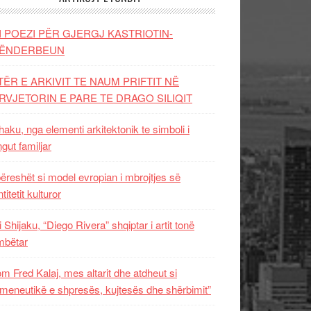
I POEZI PËR GJERGJ KASTRIOTIN-
ËNDERBEUN
TËR E ARKIVIT TE NAUM PRIFTIT NË
RVJETORIN E PARE TE DRAGO SILIQIT
aku, nga elementi arkitektonik te simboli i
ngut familjar
ëreshët si model evropian i mbrojtjes së
titetit kulturor
i Shijaku, “Diego Rivera” shqiptar i artit tonë
mbëtar
m Fred Kalaj, mes altarit dhe atdheut si
meneutikë e shpresës, kujtesës dhe shërbimit”