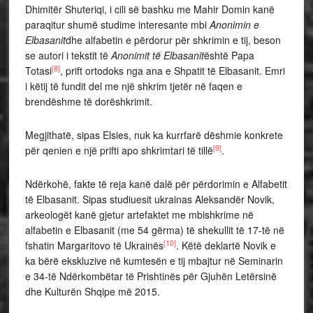
Dhimitër Shuteriqi, i cili së bashku me Mahir Domin kanë
paraqitur shumë studime interesante mbi
Anonimin e
Elbasanit
dhe alfabetin e përdorur për shkrimin e tij, beson
se autori i tekstit të
Anonimit të Elbasanit
është Papa
[8]
Totasi
, prift ortodoks nga ana e Shpatit të Elbasanit. Emri
i këtij të fundit del me një shkrim tjetër në faqen e
brendëshme të dorëshkrimit.
Megjithatë, sipas Elsies, nuk ka kurrfarë dëshmie konkrete
[9]
për qenien e një prifti apo shkrimtari të tillë
.
Ndërkohë, fakte të reja kanë dalë për përdorimin e Alfabetit
të Elbasanit. Sipas studiuesit ukrainas Aleksandër Novik,
arkeologët kanë gjetur artefaktet me mbishkrime në
alfabetin e Elbasanit (me 54 gërma) të shekullit të 17-të në
[10]
fshatin Margaritovo të Ukrainës
. Këtë deklartë Novik e
ka bërë ekskluzive në kumtesën e tij mbajtur në Seminarin
e 34-të Ndërkombëtar të Prishtinës për Gjuhën Letërsinë
dhe Kulturën Shqipe më 2015.