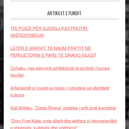
ARTIKUJT E FUNDIT
TRI POEZI PËR GJERGJ KASTRIOTIN-
SKËNDERBEUN
LETËR E ARKIVIT TE NAUM PRIFTIT NË
PERVJETORIN E PARE TE DRAGO SILIQIT
Oxhaku, nga elementi arkitektonik te simboli i trungut
familjar
Arbëreshët si model evropian i mbrojtjes së identitetit
kulturor
Sali Shijaku, “Diego Rivera” shqiptar i artit tonë kombëtar
“Dom Fred Kalaj, mes altarit dhe atdheut si hermeneutikë
e shpresës, kujtesës dhe shërbimit”