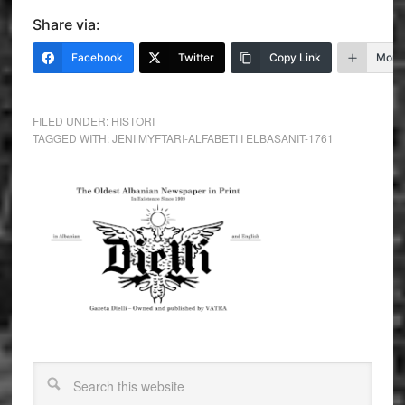
Share via:
Facebook
Twitter
Copy Link
More
FILED UNDER:
HISTORI
TAGGED WITH:
JENI MYFTARI-ALFABETI I ELBASANIT-1761