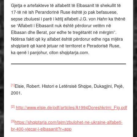
Gjetja e artefakteve të alfabetit të Elbasanit të shekullit të
17-të në ish Perandorinë Ruse është jo pak befasuese,
sepse zbuluesi i parë i këtij alfabeti J.G. von
Hahn
ka thënë
se “Alfabeti i Elbasanit nuk është përdorur vetëm në
Elbasan dhe Berat, por edhe te tregëtarët në mërgim”.
Ndërsa fakti që ky alfabet është përdorur edhe nga mijëra
shqiptarë që kanë jetuar në territoret e Peradorisë Ruse,
ka qenë i panjohur, citon shqiptarja.com.
[1]
Elsie, Robert. Histori e Letërsisë Shqipe, Dukagjini, Pejë,
2001.
[2]
http://www.elsie.de/pdf/articles/A1994Doreshkrimi_Fig.pdf
[3]
https://shqiptarja.com/lajm/zbulohet-ne-ukraine-alfabeti-
br-400-vjecar-i-elbasanit?r=app