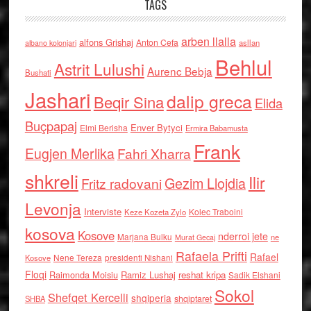
TAGS
arben llalla
alfons Grishaj
Anton Cefa
asllan
albano kolonjari
Behlul
Astrit Lulushi
Aurenc Bebja
Bushati
Jashari
dalip greca
Beqir Sina
Elida
Buçpapaj
Enver Bytyci
Elmi Berisha
Ermira Babamusta
Frank
Eugjen Merlika
Fahri Xharra
shkreli
Ilir
Gezim Llojdia
Fritz radovani
Levonja
Interviste
Kolec Traboini
Keze Kozeta Zylo
kosova
Kosove
nderroi jete
Marjana Bulku
ne
Murat Gecaj
Rafaela Prifti
Rafael
Nene Tereza
Kosove
presidenti Nishani
Floqi
Raimonda Moisiu
Ramiz Lushaj
reshat kripa
Sadik Elshani
Sokol
Shefqet Kercelli
shqiperia
shqiptaret
SHBA