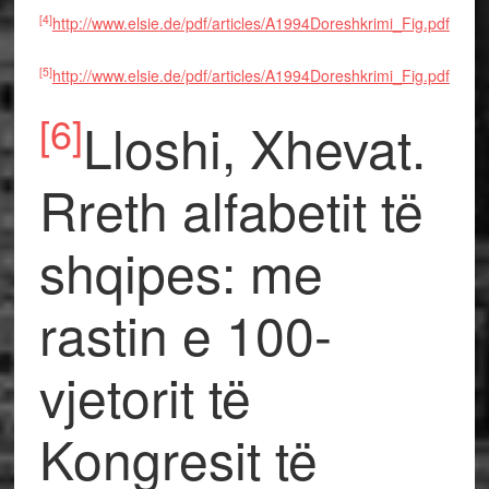
[4]
http://www.elsie.de/pdf/articles/A1994Doreshkrimi_Fig.pdf
[5]
http://www.elsie.de/pdf/articles/A1994Doreshkrimi_Fig.pdf
[6]
Lloshi, Xhevat.
Rreth alfabetit të
shqipes: me
rastin e 100-
vjetorit të
Kongresit të