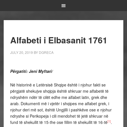
Alfabeti i Elbasanit 1761
JULY 20, 2019
BY
DGRECA
Përgatiti: Jeni Myftari/
Në historinë e Letërsisë Shqipe është i njohur fakti se
përgjatë shekujve shqipja është shkruar me alfabetë të
ndryshëm ndër të cilët edhe me alfabet latin, grek dhe
arab. Dokumenti më i vjetër i shqipes me alfabet grek, i
njohur deri më sot, është Ungjilli i pashkëve ose e njohur
ndryshe si Perikopeja i cili mendohet të jetë shkruar në
[1]
fund të shekullit të 15-the ose fillim të shekullit të 16-të
.