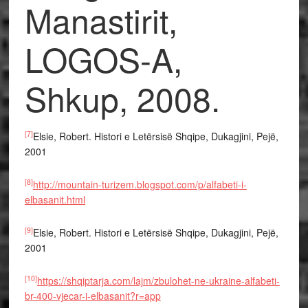
Manastirit,
LOGOS-A,
Shkup, 2008.
[7]
Elsie, Robert. Histori e Letërsisë Shqipe, Dukagjini, Pejë,
2001
[8]
http://mountain-turizem.blogspot.com/p/alfabeti-i-
elbasanit.html
[9]
Elsie, Robert. Histori e Letërsisë Shqipe, Dukagjini, Pejë,
2001
[10]
https://shqiptarja.com/lajm/zbulohet-ne-ukraine-alfabeti-
br-400-vjecar-i-elbasanit?r=app