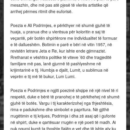
mesazhin, dhe më pas atë pjesë të vlerës artistike që
arrihej përmes ritmit dhe euforisë.
Poezia e Ali Podrimjes, e përkthyer në shumë gjuhë të
huaja, u pranua dhe u vlerësua për koloritin e saj të
veçantë, për botën shpirtërore me individualitet të formuar
e të dallueshëm. Botimin e parë e bëri në vitin 1957, në
revistën letrare Jeta e Re, kur ishte ende gjimnazist.
Rrethanat e vështira politike të viteve ’60 dhe tragjeditë
familjare më pas, lanë gjurmë të pashlyeshme në
krijimtarinë e tij. Humbja e djalit, Lumit, u sublimua në
veprën e tij më të bukur, Lum Lumi.
Poezia e Podrimjes e ngjiti poezinë shqipe në një nivel të ri
respekti, duke e bërë të pranohej e të përkthehej në shumë
gjuhë të botës. Vargu i tij karakterizohej nga thjeshtësia,
rima e padukshme dhe simbolet e papritura. Në gjithë
rrugëtimin e tij krijues, Podrimja i dha zë asaj që i gufonte
në shpirt, duke e qartësuar rrugën e një poeti të madh. Ai
nuk nguroi kurrë ta thoshte fjalën e vet dhe të ishte aty ku