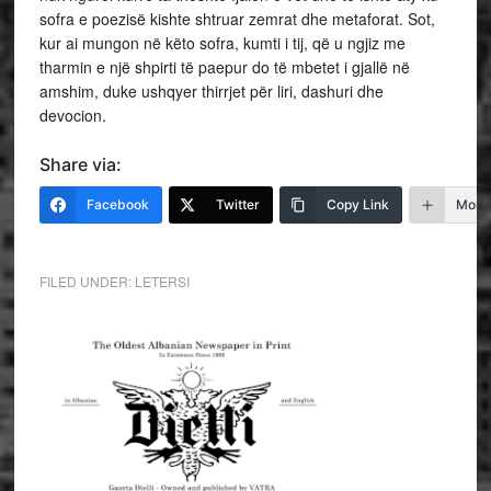
sofra e poezisë kishte shtruar zemrat dhe metaforat. Sot,
kur ai mungon në këto sofra, kumti i tij, që u ngjiz me
tharmin e një shpirti të paepur do të mbetet i gjallë në
amshim, duke ushqyer thirrjet për liri, dashuri dhe
devocion.
Share via:
Facebook
Twitter
Copy Link
More
FILED UNDER:
LETERSI