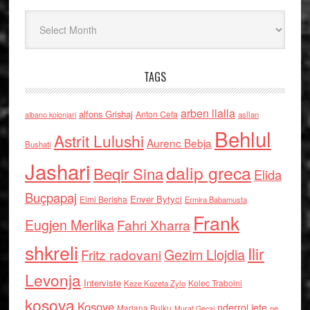
Arkiv
TAGS
arben llalla
alfons Grishaj
Anton Cefa
asllan
albano kolonjari
Behlul
Astrit Lulushi
Aurenc Bebja
Bushati
Jashari
dalip greca
Beqir Sina
Elida
Buçpapaj
Enver Bytyci
Elmi Berisha
Ermira Babamusta
Frank
Eugjen Merlika
Fahri Xharra
shkreli
Ilir
Gezim Llojdia
Fritz radovani
Levonja
Interviste
Kolec Traboini
Keze Kozeta Zylo
kosova
Kosove
nderroi jete
Marjana Bulku
ne
Murat Gecaj