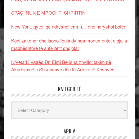
SPAÇI NUK E MPOSHTI SHPIRTIN
New York, qyteti që ndryshoi emrin… dhe ndryshoi botën
Kodi zakonor dhe isopolifonia dy nga monumentet e gjalla
madhështore të antikitetit shqiptar
Kryetari i Vatrës Dr. Elmi Berisha zhvilloi takim në
Akademinë e Shkencave dhe të Arteve të Kosovës
KATEGORITË
Kategoritë
ARKIV