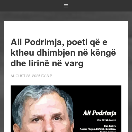
Ali Podrimja, poeti që e
ktheu dhimbjen në këngë
dhe lirinë në varg
AUGUST 28, 2025
BY
S P