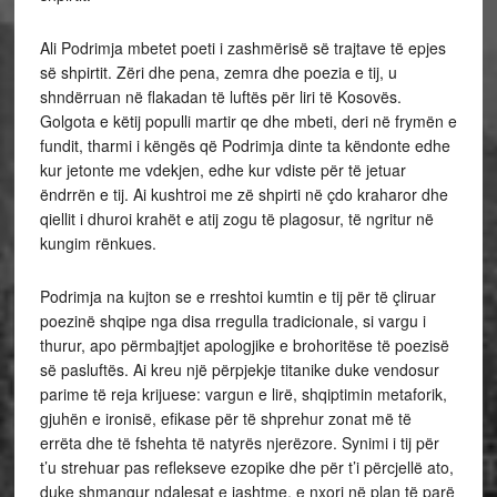
Ali Podrimja mbetet poeti i zashmërisë së trajtave të epjes
së shpirtit. Zëri dhe pena, zemra dhe poezia e tij, u
shndërruan në flakadan të luftës për liri të Kosovës.
Golgota e këtij populli martir qe dhe mbeti, deri në frymën e
fundit, tharmi i këngës që Podrimja dinte ta këndonte edhe
kur jetonte me vdekjen, edhe kur vdiste për të jetuar
ëndrrën e tij. Ai kushtroi me zë shpirti në çdo kraharor dhe
qiellit i dhuroi krahët e atij zogu të plagosur, të ngritur në
kungim rënkues.
Podrimja na kujton se e rreshtoi kumtin e tij për të çliruar
poezinë shqipe nga disa rregulla tradicionale, si vargu i
thurur, apo përmbajtjet apologjike e brohoritëse të poezisë
së pasluftës. Ai kreu një përpjekje titanike duke vendosur
parime të reja krijuese: vargun e lirë, shqiptimin metaforik,
gjuhën e ironisë, efikase për të shprehur zonat më të
errëta dhe të fshehta të natyrës njerëzore. Synimi i tij për
t’u strehuar pas reflekseve ezopike dhe për t’i përcjellë ato,
duke shmangur ndalesat e jashtme, e nxori në plan të parë