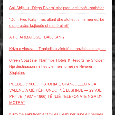
Sali Shijaku, “Diego Rivera” shqiptar i artit tonë kombëtar
“Dom Fred Kalaj, mes altarit dhe atdheut si hermeneutikë
e shpresës, kujtesës dhe shërbimit”
A PO ARMATOSET BALLKANI?
Kriza e vlerave – Tragjedia e vërtetë e tranzicionit shqiptar
Green Coast sjell Nammos Hotels & Resorts në Shqipëri:
Një destinacion i ri lifestyle merr formë në Rivierën
Shqiptare
PUEBLO (1966) / HISTORIA E SPANJOLLES NGA
VALENCIA QË PËRFUNDOI NË LUSHNJE — 29 VJET
PRITJE (1937 – 1966) TË NJË TELEFONATE NGA DY
MOTRAT
Kujtojmë sakrificën e familjes Lleshi për lirinë e Kosovës