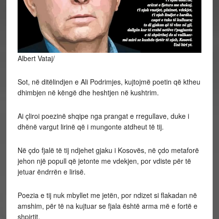
Albert Vataj/
Sot, në ditëlindjen e Ali Podrimjes, kujtojmë poetin që ktheu
dhimbjen në këngë dhe heshtjen në kushtrim.
Ai çliroi poezinë shqipe nga prangat e rregullave, duke i
dhënë vargut lirinë që i mungonte atdheut të tij.
Në çdo fjalë të tij ndjehet gjaku i Kosovës, në çdo metaforë
jehon një popull që jetonte me vdekjen, por vdiste për të
jetuar ëndrrën e lirisë.
Poezia e tij nuk mbyllet me jetën, por ndizet si flakadan në
amshim, për të na kujtuar se fjala është arma më e fortë e
shpirtit.