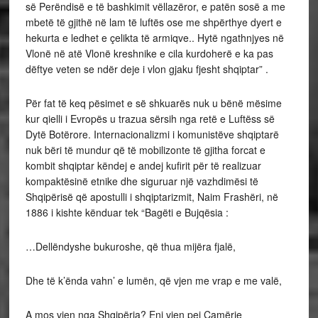
së Perëndisë e të bashkimit vëllazëror, e patën sosë a me
mbetë të gjithë në lam të luftës ose me shpërthye dyert e
hekurta e ledhet e çelikta të armiqve.. Hytë ngathnjyes në
Vlonë në atë Vlonë kreshnike e cila kurdoherë e ka pas
dëftye veten se ndër deje i vlon gjaku fjesht shqiptar” .
Për fat të keq pësimet e së shkuarës nuk u bënë mësime
kur qielli i Evropës u trazua sërsih nga retë e Luftëss së
Dytë Botërore. Internacionalizmi i komunistëve shqiptarë
nuk bëri të mundur që të mobilizonte të gjitha forcat e
kombit shqiptar këndej e andej kufirit për të realizuar
kompaktësinë etnike dhe siguruar një vazhdimësi të
Shqipërisë që apostulli i shqiptarizmit, Naim Frashëri, në
1886 i kishte kënduar tek “Bagëti e Bujqësia :
…Dellëndyshe bukuroshe, që thua mijëra fjalë,
Dhe të k’ënda vahn’ e lumën, që vjen me vrap e me valë,
A mos vjen nga Shqipëria? Eni vjen pej Çamërie