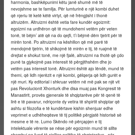
harmonia, bashkëpunimi këtu janë shumë më të
nevojshme se te familja. Për lumturinë e një kombi duhet
që njeriu të ketë këtë virtyt, që në frëngjisht i thonë
altruizëm. Altruizmi është
vetia fare kundër egoizmit:
egoizmi na urdhëron që të mundohemi vetëm për veten
tonë, të bëjm’ atë që na do qejfi, t’i bëjmë dëm tjetrit për të
mirën tonë. Po altruizmi na këshillon që më parë të
mendojmë tjetrin, të shikojmë të mirën e tij, të ruajmë të
drejtat e shokut tonë, me një fjalë, altruizmi na thotë që çdo
punë ta gjykojmë pas interesit të përgjithshëm dhe jo
vetëm pas interesit tonë. Altruizmi është ajo lëndë, mund të
themi, që lidh njerëzit e një kombi, gëlqerja që lidh gurët e
një muri. Ky editorial i shkruar vetëm në më pak se një vit
pas Revolucionit Xhonturk dhe disa muaj pas Kongresit të
Manastirit, provës gjenerale të shqiptarëve për të qenë të
lirë e të pavarur, ndriçonte dy vetira të shpirtit shqiptar që
ashtu si filozofia e të kundërtave kishin shenjuar edhe
veprimet e udhëheqësve të tij politikë përgjatë historisë së
mesme e të re. Lumo Skëndo në përçapjen e tij
intelektuale vërente se nëse për egoizmin mund të sillte
shembuj pa fund të sjelljes politike të shqiptarëve , për