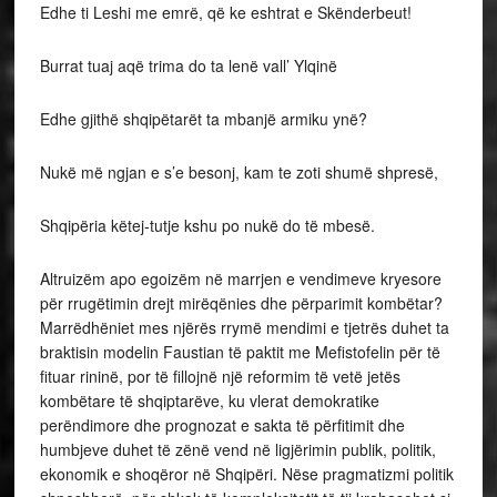
Edhe ti Leshi me emrë, që ke eshtrat e Skënderbeut!
Burrat tuaj aqë trima do ta lenë vall’ Ylqinë
Edhe gjithë shqipëtarët ta mbanjë armiku ynë?
Nukë më ngjan e s’e besonj, kam te zoti shumë shpresë,
Shqipëria këtej-tutje kshu po nukë do të mbesë.
Altruizëm apo egoizëm në marrjen e vendimeve kryesore
për rrugëtimin drejt mirëqënies dhe përparimit kombëtar?
Marrëdhëniet mes njërës rrymë mendimi e tjetrës duhet ta
braktisin modelin Faustian të paktit me Mefistofelin për të
fituar rininë, por të fillojnë një reformim të vetë jetës
kombëtare të shqiptarëve, ku vlerat demokratike
perëndimore dhe prognozat e sakta të përfitimit dhe
humbjeve duhet të zënë vend në ligjërimin publik, politik,
ekonomik e shoqëror në Shqipëri. Nëse pragmatizmi politik