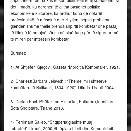
shpeshherë, për shkak të kompleksitetit të tij krahasohet si
det i madh, ku derdhen të gjitha pasionet politike,
ekonomike e kulturore, ka ardhur koha që notarët
profesionistë të mësojnë dhe zhytjen, sepse problemet
gjenden shumë thellë brenda shpirtit kombëtar dhe pastaj
të fillojnë të notojnë sërish në sipërfaqe për të siguruar më
të mirën për interesin kombëtar.
Burimet:
1- At Shtjefën Gjeçovi, Gazeta “Mbrojtja Kombëtare”. 1921.
2- Charles&Barbara Jelavich.: “Themelimi i shteteve
kombëtare të Ballkanit, 1804-1920”. Dituria.Tiranë:2004.
3- Dorian Koçi. Pikëtakime Historike, Kulturore,Identitare.
Bota Shqiptare, Tiranë,2016.
4- Ferdinant Salleo. “Shqipëria:gjashtë muaj
mbretëri”,Tiranë, 2000,Shtëpia e Librit dhe Komunikimit.