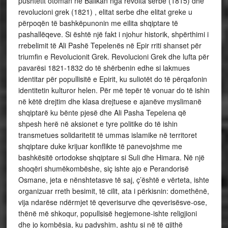
pushtetit otoman në Ballkan nga revolta serbe (1815) dhe
revolucioni grek (1821) , elitat serbe dhe elitat greke u
përpoqën të bashkëpunonin me eilita shqiptare të
pashallëqeve. Si është një fakt i njohur historik, shpërthimi i
rrebelimit të Ali Pashë Tepelenës në Epir rriti shanset për
triumfin e Revolucionit Grek. Revolucioni Grek dhe lufta për
pavarësi 1821-1832 do të shërbenin edhe si lakmues
identitar për popullisitë e Epirit, ku suliotët do të përqafonin
identitetin kulturor helen. Për më tepër të vonuar do të ishin
në këtë drejtim dhe klasa drejtuese e ajanëve myslimanë
shqiptarë ku bënte pjesë dhe Ali Pasha Tepelena që
shpesh herë në aksionet e tyre politike do të ishin
transmetues solidaritetit të ummas islamike në territoret
shqiptare duke krijuar konflikte të panevojshme me
bashkësitë ortodokse shqiptare si Suli dhe Himara. Në një
shoqëri shumëkombëshe, siç ishte ajo e Perandorisë
Osmane, jeta e nënshtetasve të saj, ç’është e vërteta, ishte
organizuar rreth besimit, të cilit, ata i përkisnin: domethënë,
vija ndarëse ndërmjet të qeverisurve dhe qeverisësve-ose,
thënë më shkoqur, popullsisë hegjemone-ishte religjioni
dhe jo kombësia, ku padyshim, ashtu si në të gjithë