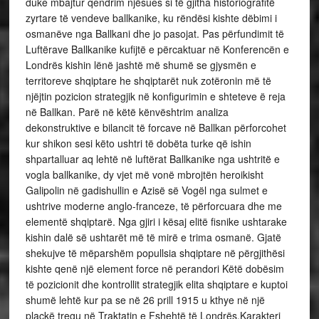
duke mbajtur qendrim njësues si të gjitha historiografitë
zyrtare të vendeve ballkanike, ku rëndësi kishte dëbimi i
osmanëve nga Ballkani dhe jo pasojat. Pas përfundimit të
Luftërave Ballkanike kufijtë e përcaktuar në Konferencën e
Londrës kishin lënë jashtë më shumë se gjysmën e
territoreve shqiptare he shqiptarët nuk zotëronin më të
njëjtin pozicion strategjik në konfigurimin e shteteve ë reja
në Ballkan. Parë në këtë kënvështrim analiza
dekonstruktive e bilancit të forcave në Ballkan përforcohet
kur shikon sesi këto ushtri të dobëta turke që ishin
shpartalluar aq lehtë në luftërat Ballkanike nga ushtritë e
vogla ballkanike, dy vjet më vonë mbrojtën heroikisht
Galipolin në gadishullin e Azisë së Vogël nga sulmet e
ushtrive moderne anglo-franceze, të përforcuara dhe me
elementë shqiptarë. Nga gjiri i kësaj elitë fisnike ushtarake
kishin dalë së ushtarët më të mirë e trima osmanë. Gjatë
shekujve të mëparshëm popullsia shqiptare në përgjithësi
kishte qenë një element force në perandori Këtë dobësim
të pozicionit dhe kontrollit strategjik elita shqiptare e kuptoi
shumë lehtë kur pa se në 26 prill 1915 u kthye në një
plaçkë tregu në Traktatin e Fshehtë të Londrës.Karakteri