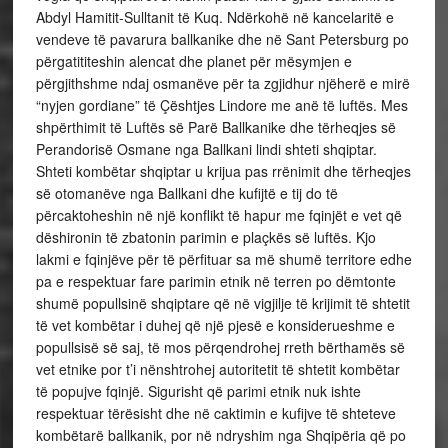
Abdyl Hamitit-Sulltanit të Kuq. Ndërkohë në kancelaritë e
vendeve të pavarura ballkanike dhe në Sant Petersburg po
përgatititeshin alencat dhe planet për mësymjen e
përgjithshme ndaj osmanëve për ta zgjidhur njëherë e mirë
“nyjen gordiane” të Çështjes Lindore me anë të luftës. Mes
shpërthimit të Luftës së Parë Ballkanike dhe tërheqjes së
Perandorisë Osmane nga Ballkani lindi shteti shqiptar.
Shteti kombëtar shqiptar u krijua pas rrënimit dhe tërheqjes
së otomanëve nga Ballkani dhe kufijtë e tij do të
përcaktoheshin në një konflikt të hapur me fqinjët e vet që
dëshironin të zbatonin parimin e plaçkës së luftës. Kjo
lakmi e fqinjëve për të përfituar sa më shumë territore edhe
pa e respektuar fare parimin etnik në terren po dëmtonte
shumë popullsinë shqiptare që në vigjilje të krijimit të shtetit
të vet kombëtar i duhej që një pjesë e konsiderueshme e
popullsisë së saj, të mos përqendrohej rreth bërthamës së
vet etnike por t’i nënshtrohej autoritetit të shtetit kombëtar
të popujve fqinjë. Sigurisht që parimi etnik nuk ishte
respektuar tërësisht dhe në caktimin e kufijve të shteteve
kombëtarë ballkanik, por në ndryshim nga Shqipëria që po