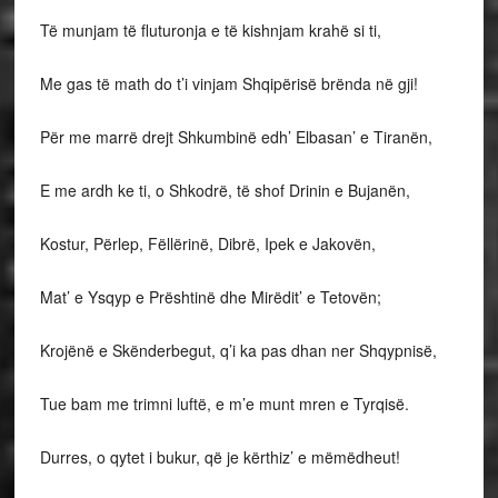
Të munjam të fluturonja e të kishnjam krahë si ti,
Me gas të math do t’i vinjam Shqipërisë brënda në gji!
Për me marrë drejt Shkumbinë edh’ Elbasan’ e Tiranën,
E me ardh ke ti, o Shkodrë, të shof Drinin e Bujanën,
Kostur, Përlep, Fëllërinë, Dibrë, Ipek e Jakovën,
Mat’ e Ysqyp e Prështinë dhe Mirëdit’ e Tetovën;
Krojënë e Skënderbegut, q’i ka pas dhan ner Shqypnisë,
Tue bam me trimni luftë, e m’e munt mren e Tyrqisë.
Durres, o qytet i bukur, që je kërthiz’ e mëmëdheut!