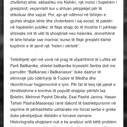
zhvillohej ishte, sëbashku me Kishën, një motor i fuqishëm i
greqizimit, veçanrisht kur u shtuan përpjekjet për të
shkolluar dhe vajzat. Por, ajo që ndihmoi në fshirjen e
gjuhës shqipe ishte dhe zhvlerësimi i saj social, të paktën
në hapësirën publike: të flisje shqip do të thoshte t’i përkisje
shtresës më të ulët të shoqërisë neo-helenike, domethënë
të ishe fshatar ose marinar, kurse të flisje greqisht kishte
kuptimin e të qenit një “helen i vërtetë”.
Tetëdhjetë vjet më vonë në prag të shpërthimit të Luftës së
Parë Ballkanike, shtetet ballkanike kryesisht Serbia doli me
parrullën “Ballkanasi i Ballkanasve” duke dashur të
eliminojë çdo ndërhyrje të Fuqive të Mëdha dhe
rikomfirmuar hegjemoninë e tyre. Për fat të keq një pjesë e
rëndësishme e krerëve të popullit shqiptar përfshi Isa
Boletini, Mehmet Pashë Dëralla, Esat Pashë Janina, Hasan
Tahsin Pasha(Masareja) ranë dakord të bashkëpunonin në
veprime të përbashkëta ushtarake me forcat serbe e greke
duke përshpejtuar disfatën e forcave osmane.
Historiografia shqiptare nuk e ka analizur artë këtë problem