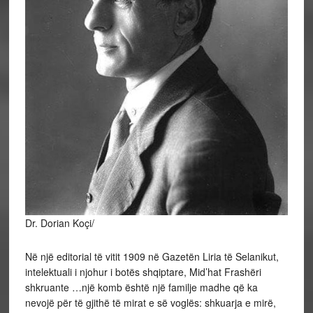
Dr. Dorian Koçi/
Në një editorial të vitit 1909 në Gazetën Liria të Selanikut,
intelektuali i njohur i botës shqiptare, Mid’hat Frashëri
shkruante …një komb është një familje madhe që ka
nevojë për të gjithë të mirat e së voglës: shkuarja e mirë,