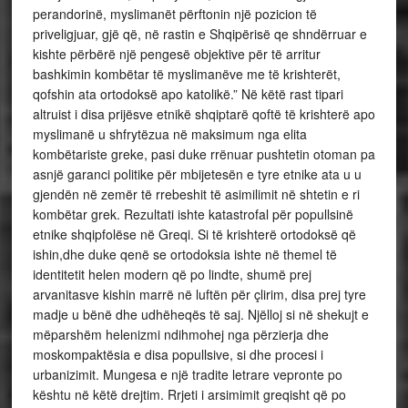
perandorinë, myslimanët përftonin një pozicion të
priveligjuar, gjë që, në rastin e Shqipërisë qe shndërruar e
kishte përbërë një pengesë objektive për të arritur
bashkimin kombëtar të myslimanëve me të krishterët,
qofshin ata ortodoksë apo katolikë.” Në këtë rast tipari
altruist i disa prijësve etnikë shqiptarë qoftë të krishterë apo
myslimanë u shfrytëzua në maksimum nga elita
kombëtariste greke, pasi duke rrënuar pushtetin otoman pa
asnjë garanci politike për mbijetesën e tyre etnike ata u u
gjendën në zemër të rrebeshit të asimilimit në shtetin e ri
kombëtar grek. Rezultati ishte katastrofal për popullsinë
etnike shqipfolëse në Greqi. Si të krishterë ortodoksë që
ishin,dhe duke qenë se ortodoksia ishte në themel të
identitetit helen modern që po lindte, shumë prej
arvanitasve kishin marrë në luftën për çlirim, disa prej tyre
madje u bënë dhe udhëheqës të saj. Njëlloj si në shekujt e
mëparshëm helenizmi ndihmohej nga përzierja dhe
moskompaktësia e disa popullsive, si dhe procesi i
urbanizimit. Mungesa e një tradite letrare vepronte po
kështu në këtë drejtim. Rrjeti i arsimimit greqisht që po