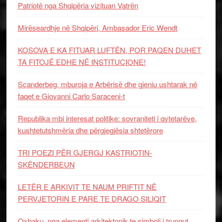
Patriotë nga Shqipëria vizituan Vatrën
Mirëseardhje në Shqipëri, Ambasador Eric Wendt
KOSOVA E KA FITUAR LUFTËN, POR PAQEN DUHET
TA FITOJË EDHE NË INSTITUCIONE!
Scanderbeg, mburoja e Arbërisë dhe gjeniu ushtarak në
faqet e Giovanni Carlo Saraceni-t
Republika mbi interesat politike: sovraniteti i qytetarëve,
kushtetutshmëria dhe përgjegjësia shtetërore
TRI POEZI PËR GJERGJ KASTRIOTIN-
SKËNDERBEUN
LETËR E ARKIVIT TE NAUM PRIFTIT NË
PERVJETORIN E PARE TE DRAGO SILIQIT
Oxhaku, nga elementi arkitektonik te simboli i trungut