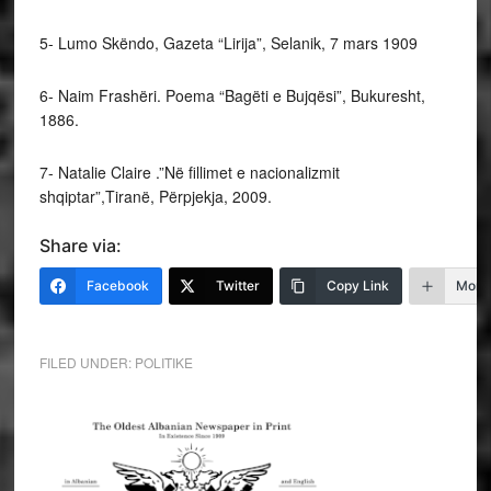
5- Lumo Skëndo, Gazeta “Lirija”, Selanik, 7 mars 1909
6- Naim Frashëri. Poema “Bagëti e Bujqësi”, Bukuresht,
1886.
7- Natalie Claire .”Në fillimet e nacionalizmit
shqiptar”,Tiranë, Përpjekja, 2009.
Share via:
Facebook
Twitter
Copy Link
More
FILED UNDER:
POLITIKE