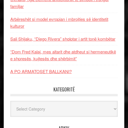
familjar
Arbëreshët si model evropian i mbrojtjes së identitetit
kulturor
Sali Shijaku, “Diego Rivera” shqiptar i artit tonë kombëtar
“Dom Fred Kalaj, mes altarit dhe atdheut si hermeneutikë
e shpresës, kujtesës dhe shërbimit”
A PO ARMATOSET BALLKANI?
KATEGORITË
Kategoritë