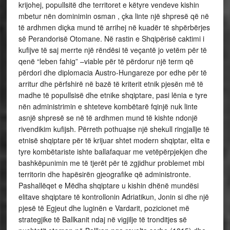
krijohej, popullsitë dhe territoret e këtyre vendeve kishin
mbetur nën dominimin osman , çka linte një shpresë që në
të ardhmen diçka mund të arrihej në kuadër të shpërbërjes
së Perandorisë Otomane. Në rastin e Shqipërisë caktimi i
kufijve të saj merrte një rëndësi të veçantë jo vetëm për të
qenë “leben fahig” –viable për të përdorur një term që
përdori dhe diplomacia Austro-Hungareze por edhe për të
arritur dhe përfshirë në bazë të kriterit etnik pjesën më të
madhe të popullsisë dhe etnike shqiptare, pasi lënia e tyre
nën administrimin e shteteve kombëtarë fqinjë nuk linte
asnjë shpresë se në të ardhmen mund të kishte ndonjë
rivendikim kufijsh. Përreth pothuajse një shekull ringjallje të
etnisë shqiptare për të krijuar shtet modern shqiptar, elita e
tyre kombëtariste ishte ballafaquar me vetëpërpjekjen dhe
bashkëpunimin me të tjerët për të zgjidhur problemet mbi
territorin dhe hapësirën gjeografike që administronte.
Pashallëqet e Mëdha shqiptare u kishin dhënë mundësi
elitave shqiptare të kontrollonin Adriatikun, Jonin si dhe një
pjesë të Egjeut dhe luginën e Vardarit, pozicionet më
strategjike të Ballkanit ndaj në vigjilje të tronditjes së