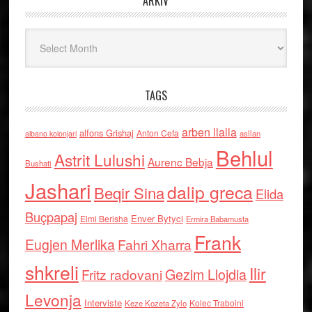
ARKIV
Arkiv
TAGS
arben llalla
alfons Grishaj
Anton Cefa
asllan
albano kolonjari
Behlul
Astrit Lulushi
Aurenc Bebja
Bushati
Jashari
dalip greca
Beqir Sina
Elida
Buçpapaj
Enver Bytyci
Elmi Berisha
Ermira Babamusta
Frank
Eugjen Merlika
Fahri Xharra
shkreli
Ilir
Gezim Llojdia
Fritz radovani
Levonja
Interviste
Kolec Traboini
Keze Kozeta Zylo