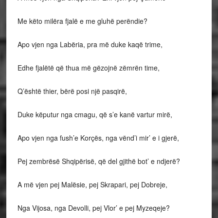
Me këto milëra fjalë e me gluhë perëndie?
Apo vjen nga Labëria, pra më duke kaqë trime,
Edhe fjalëtë që thua më gëzojnë zëmrën time,
Q’është thier, bërë posi një pasqirë,
Duke këputur nga cmagu, që s’e kanë vartur mirë,
Apo vjen nga fush’e Korçës, nga vënd’i mir’ e i gjerë,
Pej zembrësë Shqipërisë, që del gjithë bot’ e ndjerë?
A më vjen pej Malësie, pej Skrapari, pej Dobreje,
Nga Vijosa, nga Devolli, pej Vlor’ e pej Myzeqeje?