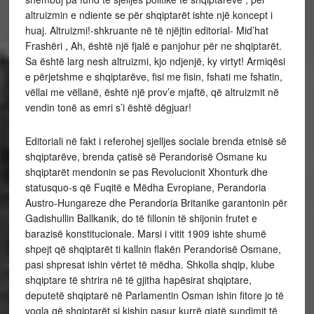
altruizmin e ndiente se për shqiptarët ishte një koncept i
huaj. Altruizmi!-shkruante në të njëjtin editorial- Mid’hat
Frashëri , Ah, është një fjalë e panjohur për ne shqiptarët.
Sa është larg nesh altruizmi, kjo ndjenjë, ky virtyt! Armiqësi
e përjetshme e shqiptarëve, fisi me fisin, fshati me fshatin,
vëllai me vëllanë, është një prov’e mjaftë, që altruizmit në
vendin tonë as emri s’i është dëgjuar!
Editoriali në fakt i referohej sjelljes sociale brenda etnisë së
shqiptarëve, brenda çatisë së Perandorisë Osmane ku
shqiptarët mendonin se pas Revolucionit Xhonturk dhe
statusquo-s që Fuqitë e Mëdha Evropiane, Perandoria
Austro-Hungareze dhe Perandoria Britanike garantonin për
Gadishullin Ballkanik, do të fillonin të shijonin frutet e
barazisë konstitucionale. Marsi i vitit 1909 ishte shumë
shpejt që shqiptarët ti kallnin flakën Perandorisë Osmane,
pasi shpresat ishin vërtet të mëdha. Shkolla shqip, klube
shqiptare të shtrira në të gjitha hapësirat shqiptare,
deputetë shqiptarë në Parlamentin Osman ishin fitore jo të
vogla që shqiptarët si kishin pasur kurrë gjatë sundimit të