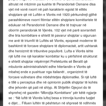
altruist në rrëzimin pa kushte të Perandorisë Osmane disa
vjet më vonë nxorri në pah karakterin egoist të elitës
shqiptare që në Luftën e Vlorës më 1920 përkundrejt gjithë
parashikimeve nxorri fitimtar elitën shqiptare komëtariste të
edukuar në Perandorinë Osmane dhe të trajnuar në
oborrin perandorak të Vjenës. 102 vjet më parë sovraniteti
dhe liria kombëtare e shtetit të pavarur shqiptar u siguruan
me anë të triumfit të Luftës së Vlorës, epopesë moderne të
bashkimit të forcave shqiptare të diplomacisë, artit ushtarak
dhe heroizmit të tribunëve popullorë. Lufta e Vlorës ishte
një luftë me një karakter kombëtar ku u përfshinë strukturat
e shtetit shqiptar nëpërmjet Prefekturës së Beratit që
mbulonte administrativisht edhe hiterlandin e Vlorës që
mbahej ende e pushtuar nga italianët , organizimit të
forcave vullnetare dhe mbështetjes diplomatike. Si një luftë
e tillë u perceptua dhe në opinionin publik shqiptar të kohës
dhe jehonën që pati në shtyp. At Shtjefën Gjeçovi do të
shprehej në gazetën “Mbrojtja Kombëtare” për këtë ngjarje
se : “Në luftë të Vlonës luftoj besa e trimnija kundra fuqijet
e dijet… Filluen luftën të pështetun në shpresë të ndihmës