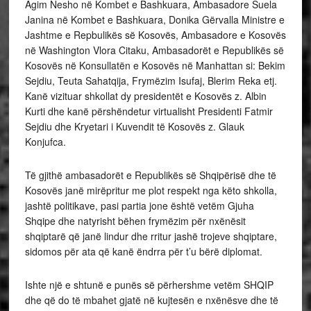
Agim Nesho në Kombet e Bashkuara, Ambasadore Suela
Janina në Kombet e Bashkuara, Donika Gërvalla Ministre e
Jashtme e Repbulikës së Kosovës, Ambasadore e Kosovës
në Washington Vlora Citaku, Ambasadorët e Republikës së
Kosovës në Konsullatën e Kosovës në Manhattan si: Bekim
Sejdiu, Teuta Sahatqija, Frymëzim Isufaj, Blerim Reka etj.
Kanë vizituar shkollat dy presidentët e Kosovës z. Albin
Kurti dhe kanë përshëndetur virtualisht Presidenti Fatmir
Sejdiu dhe Kryetari i Kuvendit të Kosovës z. Glauk
Konjufca.
Të gjithë ambasadorët e Republikës së Shqipërisë dhe të
Kosovës janë mirëpritur me plot respekt nga këto shkolla,
jashtë politikave, pasi partia jone është vetëm Gjuha
Shqipe dhe natyrisht bëhen frymëzim për nxënësit
shqiptarë që janë lindur dhe rritur jashë trojeve shqiptare,
sidomos për ata që kanë ëndrra për t’u bërë diplomat.
Ishte një e shtunë e punës së përhershme vetëm SHQIP
dhe që do të mbahet gjatë në kujtesën e nxënësve dhe të