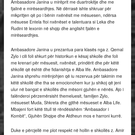
Ambasadore Janina u mirëprit me duartrokitje dhe me
fjalinë e mirëseardhjes. Në dërrasë ishte shkruar për
mikpritjen që po i bënin nxënësit me mësuesen, ndërsa
mësuese Entela ftoi nxënëset e talentuara si Leka dhe
Rudini të lexonin në shqip dhe anglisht fjalën e
mirëseardhjes.
Ambasadore Janina u prezantua para klasës nga z. Qemal
Zylo i cili foli shkurt për historikun e kësaj shkolle dhe foli
me krenari për mësuesit, nxënësit, prindërit dhe për këtë
shkollë që është dhe fidanishtja e Alba life. Ambasadore
Janina shprehu mirënjohjen që iu rezervua për takimin me
këtë shkollë dhe tha se emocionohem kur ju shikoj që jeni
ulur në bangat e shkollës dhe mësoni gjuhën e nënës. Ajo i
falënderoi përzemërsisht themeluesit, familjen Zylo,
mësueset Muda, Shkreta dhe gjithë mësueset e Alba Life.
Mbajeni fort këtë titull të rëndësishëm “Ambasador i
Kombit”, Gjuhën Shqipe dhe Atdheun mos e harroni kurrë.
Duke e përcjellë me plot respekt në hollin e shkollës z. Amir