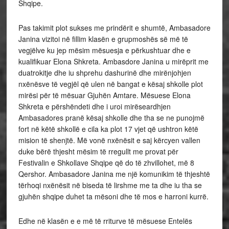
Shqipe.
Pas takimit plot sukses me prindërit e shumtë, Ambasadore
Janina vizitoi në fillim klasën e grupmoshës së më të
vegjëlve ku jep mësim mësuesja e përkushtuar dhe e
kualifikuar Elona Shkreta. Ambasdore Janina u mirëprit me
duatrokitje dhe iu shprehu dashurinë dhe mirënjohjen
nxënësve të vegjël që ulen në bangat e kësaj shkolle plot
mirësi për të mësuar Gjuhën Amtare. Mësuese Elona
Shkreta e përshëndeti dhe i uroi mirëseardhjen
Ambasadores pranë kësaj shkolle dhe tha se ne punojmë
fort në këtë shkollë e cila ka plot 17 vjet që ushtron këtë
mision të shenjtë. Më vonë nxënësit e saj kërcyen vallen
duke bërë thjesht mësim të rregullt me provat për
Festivalin e Shkollave Shqipe që do të zhvillohet, më 8
Qershor. Ambasadore Janina me një komunikim të thjeshtë
tërhoqi nxënësit në biseda të lirshme me ta dhe iu tha se
gjuhën shqipe duhet ta mësoni dhe të mos e harroni kurrë.
Edhe në klasën e e më të rriturve të mësuese Entelës