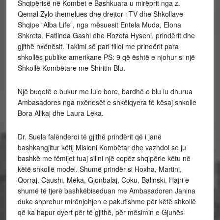
Shqipërisë në Kombet e Bashkuara u mirëprit nga z.
Qemal Zylo themelues dhe drejtor i TV dhe Shkollave
Shqipe “Alba Life”, nga mësuesit Entela Muda, Elona
Shkreta, Fatlinda Gashi dhe Rozeta Hyseni, prindërit dhe
gjithë nxënësit. Takimi së pari filloi me prindërit para
shkollës publike amerikane PS: 9 që është e njohur si një
Shkollë Kombëtare me Shiritin Blu.
Një buqetë e bukur me lule bore, bardhë e blu iu dhurua
Ambasadores nga nxënesët e shkëlqyera të kësaj shkolle
Bora Alikaj dhe Laura Leka.
Dr. Suela falënderoi të gjithë prindërit që i janë
bashkangjitur këtij Misioni Kombëtar dhe vazhdoi se ju
bashkë me fëmijet tuaj sillni një copëz shqipërie këtu në
këtë shkollë model. Shumë prindër si Hoxha, Martini,
Qorraj, Caushi, Meka, Gjonbalaj, Coku, Balinski, Hajri e
shumë të tjerë bashkëbiseduan me Ambasadoren Janina
duke shprehur mirënjohjen e pakufishme për këtë shkollë
që ka hapur dyert për të gjithë, për mësimin e Gjuhës