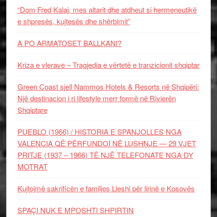
“Dom Fred Kalaj, mes altarit dhe atdheut si hermeneutikë
e shpresës, kujtesës dhe shërbimit”
A PO ARMATOSET BALLKANI?
Kriza e vlerave – Tragjedia e vërtetë e tranzicionit shqiptar
Green Coast sjell Nammos Hotels & Resorts në Shqipëri:
Një destinacion i ri lifestyle merr formë në Rivierën
Shqiptare
PUEBLO (1966) / HISTORIA E SPANJOLLES NGA
VALENCIA QË PËRFUNDOI NË LUSHNJE — 29 VJET
PRITJE (1937 – 1966) TË NJË TELEFONATE NGA DY
MOTRAT
Kujtojmë sakrificën e familjes Lleshi për lirinë e Kosovës
SPAÇI NUK E MPOSHTI SHPIRTIN