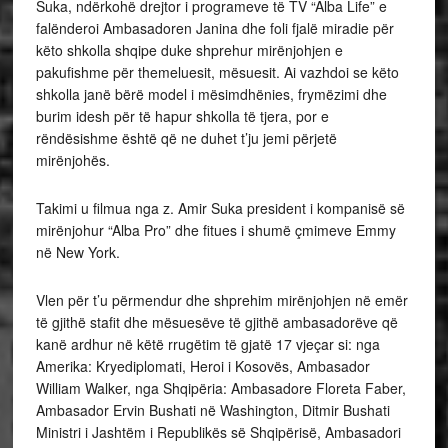
Suka, ndërkohë drejtor i programeve të TV “Alba Life” e
falënderoi Ambasadoren Janina dhe foli fjalë miradie për
këto shkolla shqipe duke shprehur mirënjohjen e
pakufishme për themeluesit, mësuesit. Ai vazhdoi se këto
shkolla janë bërë model i mësimdhënies, frymëzimi dhe
burim idesh për të hapur shkolla të tjera, por e
rëndësishme është që ne duhet t’ju jemi përjetë
mirënjohës.
Takimi u filmua nga z. Amir Suka president i kompanisë së
mirënjohur “Alba Pro” dhe fitues i shumë çmimeve Emmy
në New York.
Vlen për t’u përmendur dhe shprehim mirënjohjen në emër
të gjithë stafit dhe mësuesëve të gjithë ambasadorëve që
kanë ardhur në këtë rrugëtim të gjatë 17 vjeçar si: nga
Amerika: Kryediplomati, Heroi i Kosovës, Ambasador
William Walker, nga Shqipëria: Ambasadore Floreta Faber,
Ambasador Ervin Bushati në Washington, Ditmir Bushati
Ministri i Jashtëm i Republikës së Shqipërisë, Ambasadori