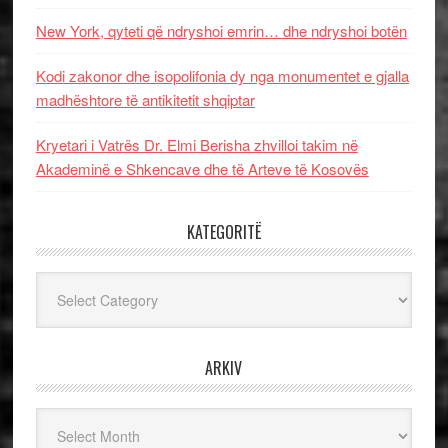
New York, qyteti që ndryshoi emrin… dhe ndryshoi botën
Kodi zakonor dhe isopolifonia dy nga monumentet e gjalla
madhështore të antikitetit shqiptar
Kryetari i Vatrës Dr. Elmi Berisha zhvilloi takim në
Akademinë e Shkencave dhe të Arteve të Kosovës
KATEGORITË
Kategoritë
ARKIV
Arkiv