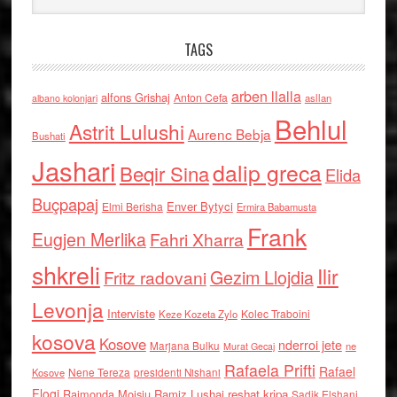
TAGS
arben llalla
alfons Grishaj
Anton Cefa
asllan
albano kolonjari
Behlul
Astrit Lulushi
Aurenc Bebja
Bushati
Jashari
dalip greca
Beqir Sina
Elida
Buçpapaj
Enver Bytyci
Elmi Berisha
Ermira Babamusta
Frank
Eugjen Merlika
Fahri Xharra
shkreli
Ilir
Gezim Llojdia
Fritz radovani
Levonja
Interviste
Kolec Traboini
Keze Kozeta Zylo
kosova
Kosove
nderroi jete
Marjana Bulku
ne
Murat Gecaj
Rafaela Prifti
Rafael
Nene Tereza
Kosove
presidenti Nishani
Floqi
Raimonda Moisiu
Ramiz Lushaj
reshat kripa
Sadik Elshani