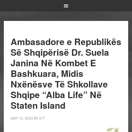
Ambasadore e Republikës
Së Shqipërisë Dr. Suela
Janina Në Kombet E
Bashkuara, Midis
Nxënësve Të Shkollave
Shqipe “Alba Life” Në
Staten Island
MAY 13, 2024
BY
S P