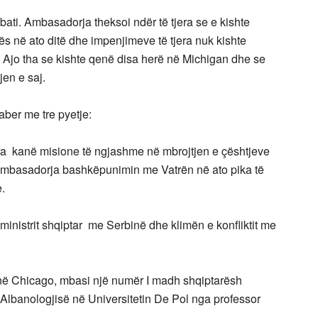
ati. Ambasadorja theksoi ndër të tjera se e kishte
s në ato ditë dhe impenjimeve të tjera nuk kishte
s. Ajo tha se kishte qenë disa herë në Michigan dhe se
jen e saj.
ber me tre pyetje:
 kanë misione të ngjashme në mbrojtjen e çështjeve
 ambasadorja bashkëpunimin me Vatrën në ato pika të
e.
ministrit shqiptar me Serbinë dhe klimën e konfliktit me
 në Chicago, mbasi një numër I madh shqiptarësh
ë Albanologjisë në Universitetin De Pol nga professor