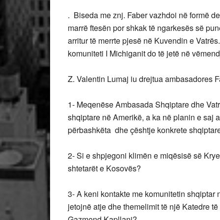
. Biseda me znj. Faber vazhdoi në formë deb
marrë ftesën por shkak të ngarkesës së punë
arritur të merrte pjesë në Kuvendin e Vatrë
komuniteti I Michiganit do të jetë në vëmend
Z. Valentin Lumaj iu drejtua ambasadores Fa
1- Meqenëse Ambasada Shqiptare dhe Vatra
shqiptare në Amerikë, a ka në planin e saj
përbashkëta dhe çështje konkrete shqiptar
2- Si e shpjegoni klimën e miqësisë së Krye
shtetarët e Kosovës?
3- A keni kontakte me komunitetin shqiptar
jetojnë atje dhe themelimit të një Katedre t
Gazmend Kapllani?