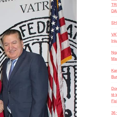
TR
DA
SH
VAT
Inj
Nga
Mal
Kar
Bur
Dom
të 
Fis
36 