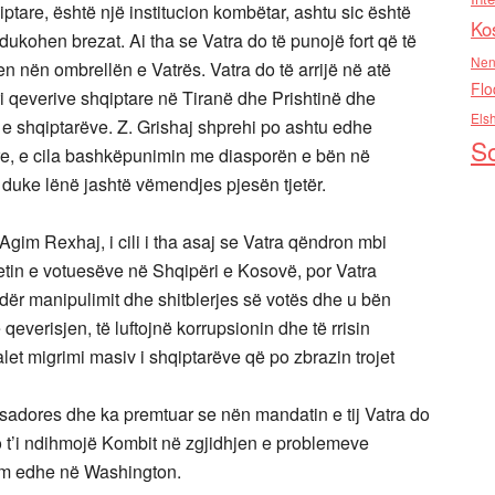
ptare, është një institucion kombëtar, ashtu sic është
Ko
ukohen brezat. Ai tha se Vatra do të punojë fort që të
Nen
en nën ombrellën e Vatrës. Vatra do të arrijë në atë
Flo
gari qeverive shqiptare në Tiranë dhe Prishtinë dhe
Els
ije e shqiptarëve. Z. Grishaj shprehi po ashtu edhe
So
e, e cila bashkëpunimin me diasporën e bën në
 duke lënë jashtë vëmendjes pjesën tjetër.
Agim Rexhaj, i cili i tha asaj se Vatra qëndron mbi
lnetin e votuesëve në Shqipëri e Kosovë, por Vatra
ndër manipulimit dhe shitblerjes së votës dhe u bën
qeverisjen, të luftojnë korrupsionin dhe të rrisin
et migrimi masiv i shqiptarëve që po zbrazin trojet
basadores dhe ka premtuar se nën mandatin e tij Vatra do
do t’i ndihmojë Kombit në zgjidhjen e problemeve
hëm edhe në Washington.