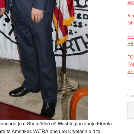
eko
A n
fsh
PR
RE
FO
TA
SH
Kat
mbasadorja e Shqipërisë në Washington zonja Floreta
are të Amerikës VATRA dhe uroi Kryetarin e ri të