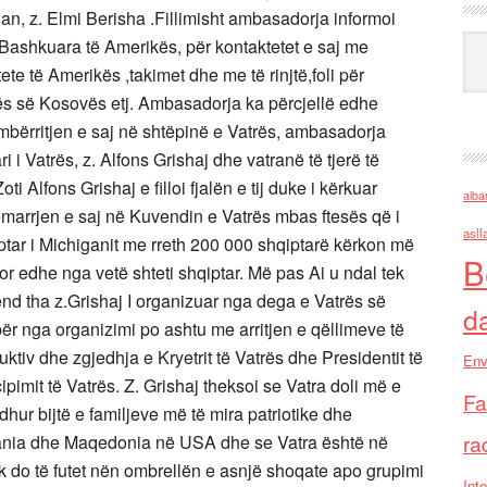
an, z. Elmi Berisha .Fillimisht ambasadorja informoi
Ark
Bashkuara të Amerikës, për kontaktetet e saj me
e të Amerikës ,takimet dhe me të rinjtë,foli për
së Kosovës etj. Ambasadorja ka përcjellë edhe
 mbërritjen e saj në shtëpinë e Vatrës, ambasadorja
i i Vatrës, z. Alfons Grishaj dhe vatranë të tjerë të
i Alfons Grishaj e filloi fjalën e tij duke i kërkuar
alba
rrjen e saj në Kuvendin e Vatrës mbas ftesës që i
asll
iptar i Michiganit me rreth 200 000 shqiptarë kërkon më
B
edhe nga vetë shteti shqiptar. Më pas Ai u ndal tek
nd tha z.Grishaj I organizuar nga dega e Vatrës së
d
r nga organizimi po ashtu me arritjen e qëllimeve të
uktiv dhe zgjedhja e Kryetrit të Vatrës dhe Presidentit të
Env
ipimit të Vatrës. Z. Grishaj theksoi se Vatra doli më e
Fa
dhur bijtë e familjeve më të mira patriotike dhe
ra
dania dhe Maqedonia në USA dhe se Vatra është në
nuk do të futet nën ombrellën e asnjë shoqate apo grupimi
Inte