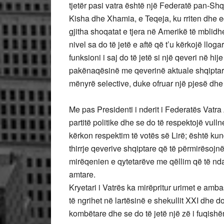
tjetër pasi vatra është një Federatë pan-Shqi
Kisha dhe Xhamia, e Teqeja, ku rriten dhe ed
gjitha shoqatat e tjera në Amerikë të mblidh
nivel sa do të jetë e aftë që t’u kërkojë llo
funksioni i saj do të jetë si një qeveri në h
pakënaqësinë me qeverinë aktuale shqiptar
mënyrë selective, duke ofruar një pjesë dhe
Me pas Presidenti i nderit i Federatës Vatra 
partitë politike dhe se do të respektojë vul
kërkon respektim të votës së Lirë; është ku
thirrje qeverive shqiptare që të përmirësojnë 
mirëqenien e qytetarëve me qëllim që të ndal
amtare.
Kryetari i Vatrës ka mirëpritur urimet e am
të ngrihet në lartësinë e shekullit XXI dhe 
kombëtare dhe se do të jetë një zë i fuqis