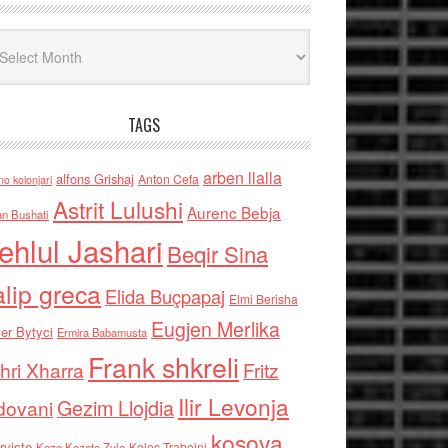
iv
TAGS
arben llalla
alfons Grishaj
Anton Cefa
no kolonjari
Astrit Lulushi
Aurenc Bebja
an Bushati
ehlul Jashari
Beqir Sina
alip greca
Elida Buçpapaj
Elmi Berisha
Eugjen Merlika
er Bytyci
Ermira Babamusta
Frank shkreli
hri Xharra
Fritz
Ilir Levonja
Gezim Llojdia
dovani
kosova
rviste
Kolec Traboini
Keze Kozeta Zylo