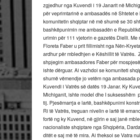
zgjedhur nga Kuvendi i 19 Janarit në Michig
për veprimtarinë e ambasadës në Shtetet e 
komunitetin shqiptar në më shumë se 30 shtet
bashkëpunimin me ambasadën e Republikës 
urimin për 111 vjetorin e gazetës Dielli. Me
Floreta Faber u prit fillimisht nga Nën-Kryetar
ardhur për mbledhjen e Këshillit të Vatrës. Zot
shpjegim ambasadores Faber për mospjesëma
ishte dërguar. Ai vazhdoi se komuniteti shq
shumë vëmendje jo vetëm nga ambasada por 
Kuvendi i Vatrës së datës 19 Janar. Ky Kuve
Michiganit, ishte model dhe I suksesshëm pë
tij. Pjesëmarrja e lartë, bashkëpunimi konstr
Ri të Vatrës, treguan nivelin e lartë të emanc
fortë ng ky Kuvend, në gjirin e saj janë mble
nacionaliste shqiptare nga Shqipëria, Dar
ditët e saj më të mira. Ai theksoi se Vatra 