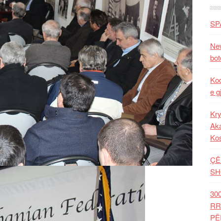
SP
New
bot
Kod
e g
Kry
Aka
Ko
ÇË
SH
30
RR
PË