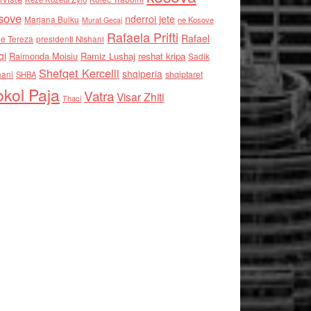
sove
nderroi jete
Marjana Bulku
ne Kosove
Murat Gecaj
Rafaela Prifti
Rafael
e Tereza
presidenti Nishani
qi
Raimonda Moisiu
Ramiz Lushaj
reshat kripa
Sadik
Shefqet Kercelli
shqiperia
hani
shqiptaret
SHBA
kol Paja
Vatra
Visar Zhiti
Thaci