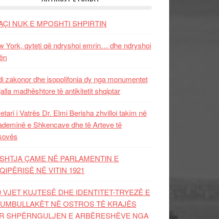
AÇI NUK E MPOSHTI SHPIRTIN
 York, qyteti që ndryshoi emrin… dhe ndryshoi
ën
i zakonor dhe isopolifonia dy nga monumentet
jalla madhështore të antikitetit shqiptar
etari i Vatrës Dr. Elmi Berisha zhvilloi takim në
deminë e Shkencave dhe të Arteve të
sovës
SHTJA ÇAME NË PARLAMENTIN E
QIPËRISË NË VITIN 1921
0 VJET KUJTESË DHE IDENTITET-TRYEZË E
UMBULLAKËT NË OSTROS TË KRAJËS
R SHPËRNGULJEN E ARBËRESHËVE NGA