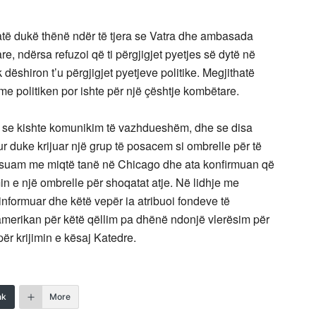
atë dukë thënë ndër të tjera se Vatra dhe ambasada
e, ndërsa refuzoi që ti përgjigjet pyetjes së dytë në
dëshiron t’u përgjigjet pyetjeve politike. Megjithatë
me politiken por ishte për një çështje kombëtare.
a se kishte komunikim të vazhdueshëm, dhe se disa
 duke krijuar një grup të posacem si ombrelle për të
eresuam me miqtë tanë në Chicago dhe ata konfirmuan që
n e një ombrelle për shoqatat atje. Në lidhje me
informuar dhe këtë vepër ia atribuoi fondeve të
merikan për këtë qëllim pa dhënë ndonjë vlerësim për
r krijimin e kësaj Katedre.
nk
More