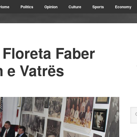
Home
Politics
Opinion
Culture
Sports
Economy
Floreta Faber
n e Vatrës