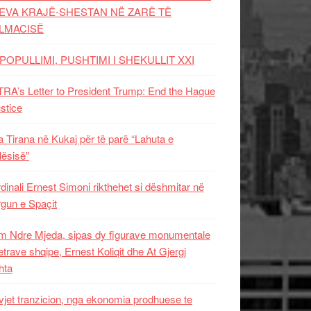
EVA KRAJË-SHESTAN NË ZARË TË
LMACISË
POPULLIMI, PUSHTIMI I SHEKULLIT XXI
RA’s Letter to President Trump: End the Hague
ustice
 Tirana në Kukaj për të parë “Lahuta e
ësisë”
dinali Ernest Simoni rikthehet si dëshmitar në
gun e Spaçit
 Ndre Mjeda, sipas dy figurave monumentale
letrave shqipe, Ernest Koliqit dhe At Gjergj
hta
vjet tranzicion, nga ekonomia prodhuese te