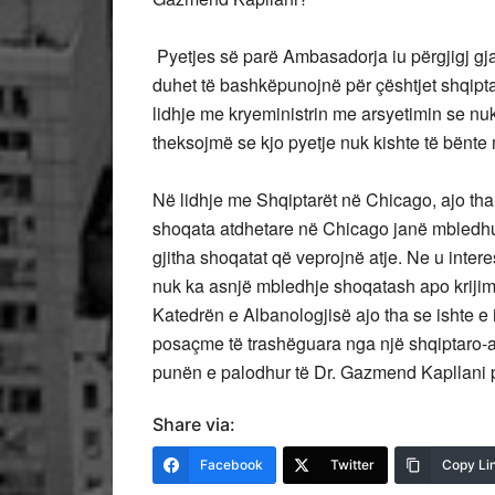
Pyetjes së parë Ambasadorja iu përgjigj gj
duhet të bashkëpunojnë për çështjet shqiptar
lidhje me kryeministrin me arsyetimin se nuk 
theksojmë se kjo pyetje nuk kishte të bënte 
Në lidhje me Shqiptarët në Chicago, ajo th
shoqata atdhetare në Chicago janë mbledhur
gjitha shoqatat që veprojnë atje. Ne u int
nuk ka asnjë mbledhje shoqatash apo krijimi
Katedrën e Albanologjisë ajo tha se ishte e 
posaçme të trashëguara nga një shqiptaro-a
punën e palodhur të Dr. Gazmend Kapllani pë
Share via:
Facebook
Twitter
Copy Li