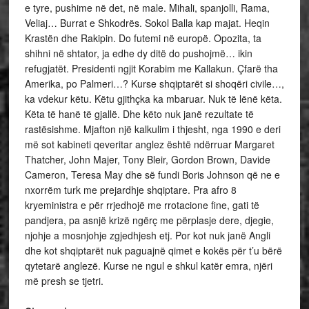
e tyre, pushime në det, në male. Mihali, spanjolli, Rama,
Veliaj… Burrat e Shkodrës. Sokol Balla kap majat. Heqin
Krastën dhe Rakipin. Do futemi në europë. Opozita, ta
shihni në shtator, ja edhe dy ditë do pushojmë… ikin
refugjatët. Presidenti ngjit Korabim me Kallakun. Çfarë tha
Amerika, po Palmeri…? Kurse shqiptarët si shoqëri civile…,
ka vdekur këtu. Këtu gjithçka ka mbaruar. Nuk të lënë këta.
Këta të hanë të gjallë. Dhe këto nuk janë rezultate të
rastësishme. Mjafton një kalkulim i thjesht, nga 1990 e deri
më sot kabineti qeveritar anglez është ndërruar Margaret
Thatcher, John Majer, Tony Bleir, Gordon Brown, Davide
Cameron, Teresa May dhe së fundi Boris Johnson që ne e
nxorrëm turk me prejardhje shqiptare. Pra afro 8
kryeministra e për rrjedhojë me rrotacione fine, gati të
pandjera, pa asnjë krizë ngërç me përplasje dere, djegie,
njohje a mosnjohje zgjedhjesh etj. Por kot nuk janë Angli
dhe kot shqiptarët nuk paguajnë qimet e kokës për t’u bërë
qytetarë anglezë. Kurse ne ngul e shkul katër emra, njëri
më presh se tjetri.