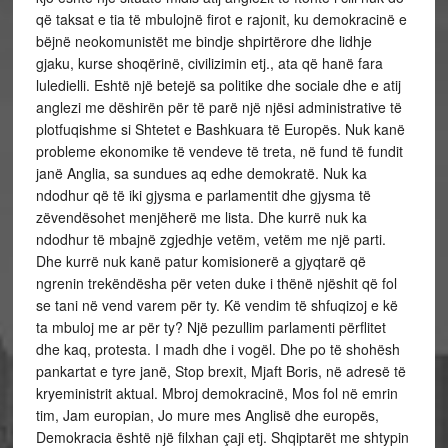
që taksat e tia të mbulojnë firot e rajonit, ku demokracinë e
bëjnë neokomunistët me bindje shpirtërore dhe lidhje
gjaku, kurse shoqërinë, civilizimin etj., ata që hanë fara
luledielli. Eshtë një betejë sa politike dhe sociale dhe e atij
anglezi me dëshirën për të parë një njësi administrative të
plotfuqishme si Shtetet e Bashkuara të Europës. Nuk kanë
probleme ekonomike të vendeve të treta, në fund të fundit
janë Anglia, sa sundues aq edhe demokratë. Nuk ka
ndodhur që të iki gjysma e parlamentit dhe gjysma të
zëvendësohet menjëherë me lista. Dhe kurrë nuk ka
ndodhur të mbajnë zgjedhje vetëm, vetëm me një parti.
Dhe kurrë nuk kanë patur komisionerë a gjyqtarë që
ngrenin trekëndësha për veten duke i thënë njëshit që fol
se tani në vend varem për ty. Kë vendim të shfuqizoj e kë
ta mbuloj me ar për ty? Një pezullim parlamenti përflitet
dhe kaq, protesta. I madh dhe i vogël. Dhe po të shohësh
pankartat e tyre janë, Stop brexit, Mjaft Boris, në adresë të
kryeministrit aktual. Mbroj demokracinë, Mos fol në emrin
tim, Jam europian, Jo mure mes Anglisë dhe europës,
Demokracia është një filxhan çaji etj. Shqiptarët me shtypin