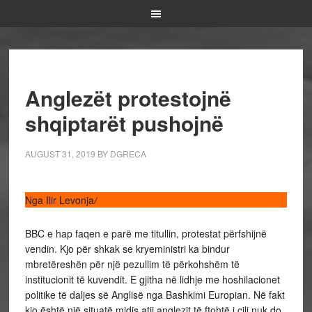
Anglezët protestojnë
shqiptarët pushojnë
AUGUST 31, 2019
BY
DGRECA
Nga Ilir Levonja
/
BBC e hap faqen e parë me titullin, protestat përfshijnë
vendin. Kjo për shkak se kryeministri ka bindur
mbretëreshën për një pezullim të përkohshëm të
institucionit të kuvendit. E gjitha në lidhje me hoshilacionet
politike të daljes së Anglisë nga Bashkimi Europian. Në fakt
kjo është një situatë midis atij anglezit të ftohtë i cili nuk do