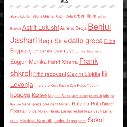
TAGS
arben llalla
alfons Grishaj
Anton Cefa
asllan
albano kolonjari
Behlul
Astrit Lulushi
Aurenc Bebja
Bushati
Jashari
dalip greca
Beqir Sina
Elida
Buçpapaj
Enver Bytyci
Elmi Berisha
Ermira Babamusta
Frank
Eugjen Merlika
Fahri Xharra
shkreli
Ilir
Gezim Llojdia
Fritz radovani
Levonja
Interviste
Kolec Traboini
Keze Kozeta Zylo
kosova
Kosove
nderroi jete
Marjana Bulku
ne
Murat Gecaj
Rafaela Prifti
Rafael
Nene Tereza
Kosove
presidenti Nishani
Floqi
Raimonda Moisiu
Ramiz Lushaj
reshat kripa
Sadik Elshani
Sokol
Shefqet Kercelli
shqiperia
shqiptaret
SHBA