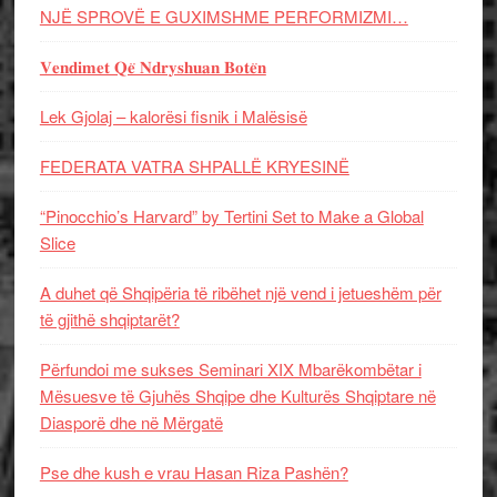
NJË SPROVË E GUXIMSHME PERFORMIZMI…
𝐕𝐞𝐧𝐝𝐢𝐦𝐞𝐭 𝐐𝐞̈ 𝐍𝐝𝐫𝐲𝐬𝐡𝐮𝐚𝐧 𝐁𝐨𝐭𝐞̈𝐧
Lek Gjolaj – kalorësi fisnik i Malësisë
FEDERATA VATRA SHPALLË KRYESINË
“Pinocchio’s Harvard” by Tertini Set to Make a Global
Slice
A duhet që Shqipëria të ribëhet një vend i jetueshëm për
të gjithë shqiptarët?
Përfundoi me sukses Seminari XIX Mbarëkombëtar i
Mësuesve të Gjuhës Shqipe dhe Kulturës Shqiptare në
Diasporë dhe në Mërgatë
Pse dhe kush e vrau Hasan Riza Pashën?