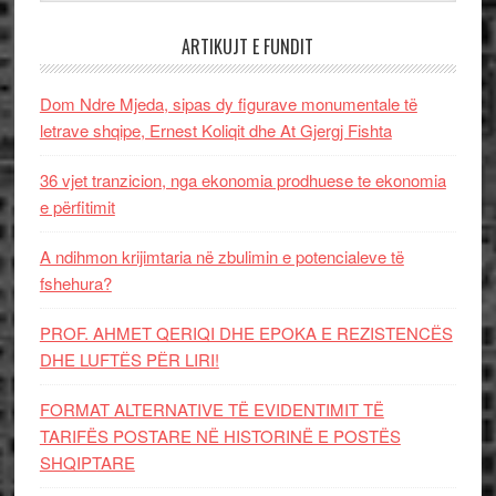
ARTIKUJT E FUNDIT
Dom Ndre Mjeda, sipas dy figurave monumentale të
letrave shqipe, Ernest Koliqit dhe At Gjergj Fishta
36 vjet tranzicion, nga ekonomia prodhuese te ekonomia
e përfitimit
A ndihmon krijimtaria në zbulimin e potencialeve të
fshehura?
PROF. AHMET QERIQI DHE EPOKA E REZISTENCЁS
DHE LUFTЁS PЁR LIRI!
FORMAT ALTERNATIVE TË EVIDENTIMIT TË
TARIFËS POSTARE NË HISTORINË E POSTËS
SHQIPTARE