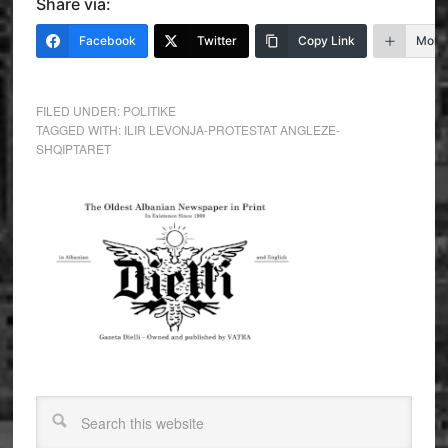
Share via:
Facebook
Twitter
Copy Link
More
FILED UNDER:
POLITIKE
TAGGED WITH:
ILIR LEVONJA-PROTESTAT ANGLEZE-
SHQIPTARET