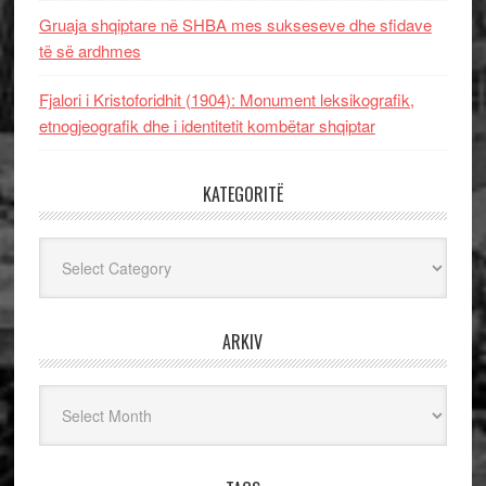
Gruaja shqiptare në SHBA mes sukseseve dhe sfidave
të së ardhmes
Fjalori i Kristoforidhit (1904): Monument leksikografik,
etnogjeografik dhe i identitetit kombëtar shqiptar
KATEGORITË
Kategoritë
ARKIV
Arkiv