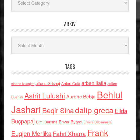
ARKIV
Arkiv
TAGS
arben llalla
alfons Grishaj
Anton Cefa
asllan
albano kolonjari
Behlul
Astrit Lulushi
Aurenc Bebja
Bushati
Jashari
dalip greca
Beqir Sina
Elida
Buçpapaj
Enver Bytyci
Elmi Berisha
Ermira Babamusta
Frank
Eugjen Merlika
Fahri Xharra