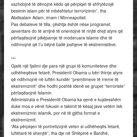
vazhdojnë të dënojnë këdo që përpiqet të shfrytëzojë
besimin islam për të mbështetur terrorizimin”, tha
Abdisalam Adam, imam i Minneapolisit.
Pas debateve të tilla, çështja është nëse programet
qeveritare do të arrijnë të orientojnë të rinjtë drejt atyre që
përfaqësojnë pikëpamje të moderuara islame dhe të
ndihmojnë që t’u bëjnë ballë joshjeve të ekstremistëve.
***
Gjatë një fjalimi dje para një grupi të komuniteteve dhe
udhëheqësve fetarë, Presidenti Obama u bëri thirrje atyre
që ndihmojnë në luftën kundër “premtimeve të rreme të
ekstremizmit” dhe hodhi poshtë idenë se grupet “terroriste”
përfaqësojnë Islamin.
Administrata e Presidentit Obama ka qenë e kujdesshëm
duke mos e vënë fokusin e takimit të kësaj jave vetëm tek
ekstremizmin islamik, por në të gjitha format e
ekstremizmit.
“Ata përpiqen të portretizojnë veten si udhëheqës fetarë,
luftëtarë të shenjtë”, tha dje në Shtëpinë e Bardhë,