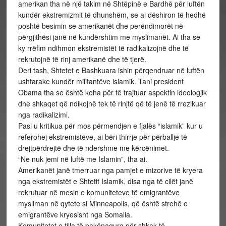
amerikan tha në një takim në Shtëpinë e Bardhë për luftën
kundër ekstremizmit të dhunshëm, se ai dëshiron të hedhë
poshtë besimin se amerikanët dhe perëndimorët në
përgjithësi janë në kundërshtim me myslimanët. Ai tha se
ky rrëfim ndihmon ekstremistët të radikalizojnë dhe të
rekrutojnë të rinj amerikanë dhe të tjerë.
Deri tash, Shtetet e Bashkuara ishin përqendruar në luftën
ushtarake kundër militantëve islamik. Tani president
Obama tha se është koha për të trajtuar aspektin ideologjik
dhe shkaqet që ndikojnë tek të rinjtë që të jenë të rrezikuar
nga radikalizimi.
Pasi u kritikua për mos përmendjen e fjalës “islamik” kur u
referohej ekstremistëve, ai bëri thirrje për përballje të
drejtpërdrejtë dhe të ndershme me kërcënimet.
“Ne nuk jemi në luftë me Islamin”, tha ai.
Amerikanët janë tmerruar nga pamjet e mizorive të kryera
nga ekstremistët e Shtetit Islamik, disa nga të cilët janë
rekrutuar në mesin e komuniteteve të emigrantëve
mysliman në qytete si Minneapolis, që është strehë e
emigrantëve kryesisht nga Somalia.
Komunitetet e tilla të pakënaqura për shkak të