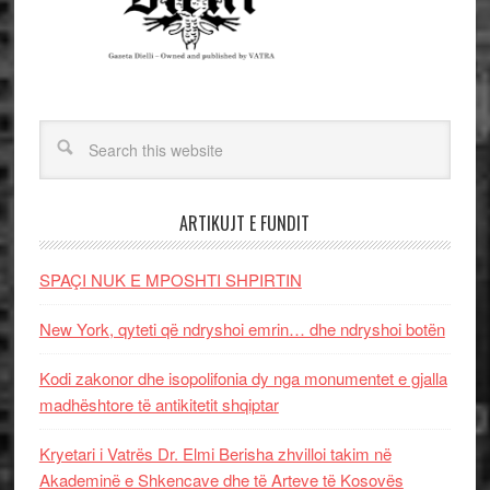
ARTIKUJT E FUNDIT
SPAÇI NUK E MPOSHTI SHPIRTIN
New York, qyteti që ndryshoi emrin… dhe ndryshoi botën
Kodi zakonor dhe isopolifonia dy nga monumentet e gjalla
madhështore të antikitetit shqiptar
Kryetari i Vatrës Dr. Elmi Berisha zhvilloi takim në
Akademinë e Shkencave dhe të Arteve të Kosovës