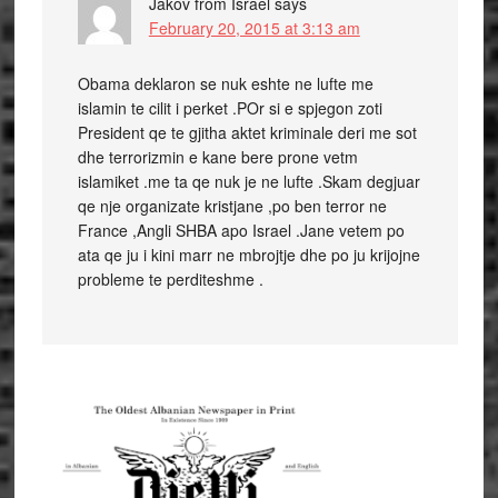
Jakov from Israel
says
February 20, 2015 at 3:13 am
Obama deklaron se nuk eshte ne lufte me
islamin te cilit i perket .POr si e spjegon zoti
President qe te gjitha aktet kriminale deri me sot
dhe terrorizmin e kane bere prone vetm
islamiket .me ta qe nuk je ne lufte .Skam degjuar
qe nje organizate kristjane ,po ben terror ne
France ,Angli SHBA apo Israel .Jane vetem po
ata qe ju i kini marr ne mbrojtje dhe po ju krijojne
probleme te perditeshme .