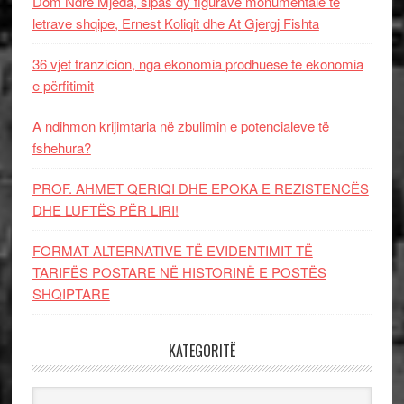
Dom Ndre Mjeda, sipas dy figurave monumentale të
letrave shqipe, Ernest Koliqit dhe At Gjergj Fishta
36 vjet tranzicion, nga ekonomia prodhuese te ekonomia
e përfitimit
A ndihmon krijimtaria në zbulimin e potencialeve të
fshehura?
PROF. AHMET QERIQI DHE EPOKA E REZISTENCЁS
DHE LUFTЁS PЁR LIRI!
FORMAT ALTERNATIVE TË EVIDENTIMIT TË
TARIFËS POSTARE NË HISTORINË E POSTËS
SHQIPTARE
KATEGORITË
Kategoritë