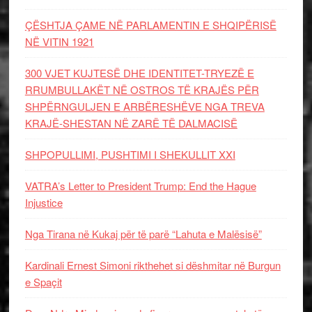
ÇËSHTJA ÇAME NË PARLAMENTIN E SHQIPËRISË
NË VITIN 1921
300 VJET KUJTESË DHE IDENTITET-TRYEZË E
RRUMBULLAKËT NË OSTROS TË KRAJËS PËR
SHPËRNGULJEN E ARBËRESHËVE NGA TREVA
KRAJË-SHESTAN NË ZARË TË DALMACISË
SHPOPULLIMI, PUSHTIMI I SHEKULLIT XXI
VATRA’s Letter to President Trump: End the Hague
Injustice
Nga Tirana në Kukaj për të parë “Lahuta e Malësisë”
Kardinali Ernest Simoni rikthehet si dëshmitar në Burgun
e Spaçit