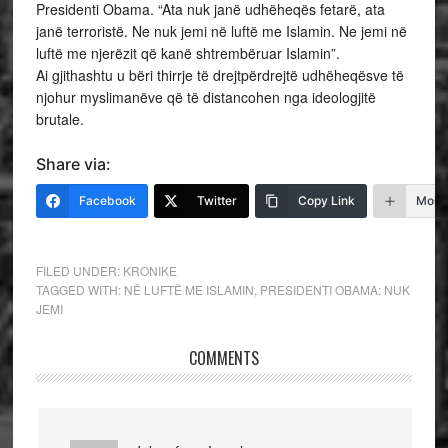
Presidenti Obama. “Ata nuk janë udhëheqës fetarë, ata
janë terroristë. Ne nuk jemi në luftë me Islamin. Ne jemi në
luftë me njerëzit që kanë shtrembëruar Islamin”.
Ai gjithashtu u bëri thirrje të drejtpërdrejtë udhëheqësve të
njohur myslimanëve që të distancohen nga ideologjitë
brutale.
Share via:
Facebook
Twitter
Copy Link
More
FILED UNDER:
KRONIKE
TAGGED WITH:
NË LUFTË ME ISLAMIN
,
PRESIDENTI OBAMA: NUK
JEMI
COMMENTS