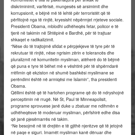
diskriminimit, varfërisë, mungesës së arsimimit dhe
korrupsionit, e bëjnë më të lehtë për terroristët që të
përfitojnë nga të rinjtë, kryesisht nëpërmjet rrjeteve sociale.
Presidenti Obama, mblodhi udhëheqës fetar, policor e të
tjerë në takimin në Shtëpinë e Bardhë, për të trajtuar
shkaqet e radikalizimit.
“Nëse do të trajtojmë sfidat e përpjekjeve të tyre për të
rekrutuar të rinjtë, nëse ngrisim zërin e tolerancës dhe
pluralizmit në komunitetin mysliman, atëherë do të bëjmë
që puna e tyre të bëhet më e vështirë për të shpërndarë
rrëfimin që ekziston në shumë bashkësi myslimane se
perëndimi është në armiqësi me Islamin”, tha presidenti
Obama.
Qëllimi është që të hartohen programe që do të ndryshojnë
perceptimin në rrugë. Në St, Paul të Minneapolisit,
programe sprovuese janë duke u zbatuar me ndihmën e
udhëheqësve të moderuar mysliman, përfshirë edhe disa
që janë pjesëmarrës në takim.
“Ne besojmë në të drejtën e të gjithë njerëzve që të jetojnë
në paqe e siguri. Imamët mysliman kanë dënuar dhe