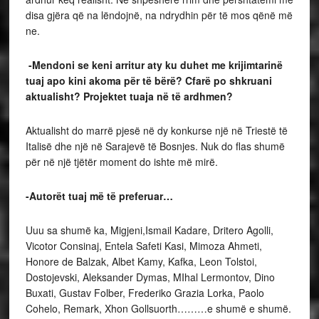
disa gjëra që na lëndojnë, na ndrydhin për të mos qënë më
ne.
-Mendoni se keni arritur aty ku duhet me krijimtarinë
tuaj apo kini akoma për të bërë? Cfarë po shkruani
aktualisht? Projektet tuaja në të ardhmen?
Aktualisht do marrë pjesë në dy konkurse një në Triestë të
Italisë dhe një në Sarajevë të Bosnjes. Nuk do flas shumë
për në një tjëtër moment do ishte më mirë.
-Autorët tuaj më të preferuar…
Uuu sa shumë ka, Migjeni,Ismail Kadare, Dritero Agolli,
Vicotor Consinaj, Entela Safeti Kasi, Mimoza Ahmeti,
Honore de Balzak, Albet Kamy, Kafka, Leon Tolstoi,
Dostojevski, Aleksander Dymas, MIhal Lermontov, Dino
Buxati, Gustav Folber, Frederiko Grazia Lorka, Paolo
Cohelo, Remark, Xhon Gollsuorth………e shumë e shumë.