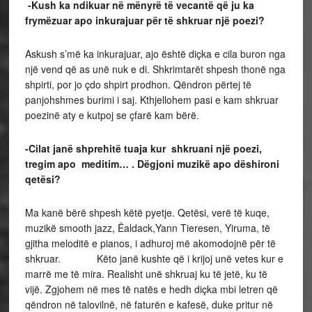
-Kush ka ndikuar në mënyrë të vecantë që ju ka
frymëzuar apo inkurajuar për të shkruar një poezi?
Askush s’më ka inkurajuar, ajo është diçka e cila buron nga
një vend që as unë nuk e di. Shkrimtarët shpesh thonë nga
shpirti, por jo çdo shpirt prodhon. Qëndron përtej të
panjohshmes burimi i saj. Kthjellohem pasi e kam shkruar
poezinë aty e kutpoj se çfarë kam bërë.
-Cilat janë shprehitë tuaja kur shkruani një poezi,
tregim apo meditim… . Dëgjoni muzikë apo dëshironi
qetësi?
Ma kanë bërë shpesh këtë pyetje. Qetësi, verë të kuqe,
muzikë smooth jazz, Ëaldack,Yann Tieresen, Yiruma, të
gjitha meloditë e pianos, i adhuroj më akomodojnë për të
shkruar. Këto janë kushte që i krijoj unë vetes kur e
marrë me të mira. Realisht unë shkruaj ku të jetë, ku të
vijë. Zgjohem në mes të natës e hedh diçka mbi letren që
qëndron në talovilnë, në faturën e kafesë, duke pritur në