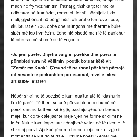
madh në frymëzimin tim. Pastaj gjithshka tjetër më ka
ndihmuar në frumëzim, romanet, fshati, kështjellat, deti,
mali, gjyshërisht në përgjithësi, pikturat e femrave nudo,
skulpturat e 1700, qoftë dhe milingona me thërrime buke
sipër më jep frymëzim. Edhe një bisedë me një të panjohur
lë mbresa më shumë se të veçanta.
-Ju jeni poete. Dhjetra vargje poetike dhe poezi të
përmbledhura në vëllimin poetik botuar këtë vit
“Zemër me Kock”. Ç’mund të na thoni për këtë përvojë
interesante e përkushtim profesional, nivel e cilësi
artistike- letrare?
Nëpër shkrime të poezisë e kam quajtur atë të “dashurin
tim të parë”. Të them se unë përkushtohem shumë në
poezi s’mund ta them këtë gjë, pasi ajo qëndron brenda
meje, kur do të dalë jashtë meje vjen në formë shkrimi në
letër. Nuk e kam imponuar ndonjherë veten që të ulem e të
shkruaj poezi. Ajo kur qëndron brenda teje, nuk e zgjedh
momentin se kur do të dalë. Libri me poezi “Zemër me