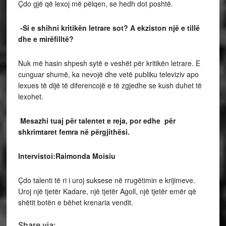
Çdo gjë që lexoj më pëlqen, se hedh dot poshtë.
-Si e shihni kritikën letrare sot? A ekziston një e tillë
dhe e mirëfilltë?
Nuk më hasin shpesh sytë e veshët për kritikën letrare. E
cunguar shumë, ka nevojë dhe vetë publiku televiziv apo
lexues të dijë të diferencojë e të zgjedhe se kush duhet të
lexohet.
Mesazhi tuaj për talentet e reja, por edhe për
shkrimtaret femra në përgjithësi.
Intervistoi:Raimonda Moisiu
Çdo talenti të ri i uroj suksese në rrugëtimin e krijimeve.
Uroj një tjetër Kadare, një tjetër Agoll, një tjetër emër që
shëtit botën e bëhet krenaria vendit.
Share via: