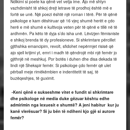
Ndikimi si poete ka qënë vet vetja ime. Ajo më shtyn
vazhdimisht të shkoj drejt letrave të prodhoj është më e
fortë se unë. Një poezi është një roman i tërë. Për të qënë
psikologe e kam dëshiruar që 16 vjeç shumë herët e çdo
herë e më shumë e kultivoja veten për të qënë e tillë në të
ardhmën. Pa këto të dyja s’do isha unë. Lëvizjen fëmisniste
e shikoj brenda të dy profesioneve. Si shkrimtare përcillet
gjithshka emancipim, revolt, sfidohet nepërmjet risisë që
ajo sjell krijimi yt, emri i madh të qëndrojë mbi një femër jo
gjithnjë në meshkuj. Por botës i duhen dhe disa dekada të
lindi një Shekspir femër. Si psikologe çdo femër që ulet
përball meje rimëkëmbien e indentitetit të saj, të
buzëqeshjes, të guximit.
-Keni qënë e sukseshme vitet e fundit si shkrimtare
dhe psikologe në media duke gëzuar kështu edhe
admirimin nga lexuesit e shumtë? A jeni habitur kur ju
kanë vlerësuar? Si ju bën të ndiheni kjo gjë si autore
femër?