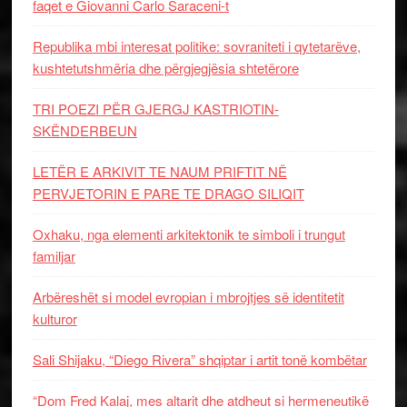
faqet e Giovanni Carlo Saraceni-t
Republika mbi interesat politike: sovraniteti i qytetarëve,
kushtetutshmëria dhe përgjegjësia shtetërore
TRI POEZI PËR GJERGJ KASTRIOTIN-
SKËNDERBEUN
LETËR E ARKIVIT TE NAUM PRIFTIT NË
PERVJETORIN E PARE TE DRAGO SILIQIT
Oxhaku, nga elementi arkitektonik te simboli i trungut
familjar
Arbëreshët si model evropian i mbrojtjes së identitetit
kulturor
Sali Shijaku, “Diego Rivera” shqiptar i artit tonë kombëtar
“Dom Fred Kalaj, mes altarit dhe atdheut si hermeneutikë