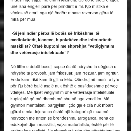
unë isha ëngjëlli parë për prindërit e mi. Kjo mistika e
vënies së emrit nga një ëndërr mbase rezervon gjëra të
mira për mua.
-Si jeni ndier përballë botës së frikëshme të
mediokritetit, klaneve, hipokritëve dhe inferioritetit
maskilist? Cfarë kuptoni me shprehjet “vetëgjymtim
dhe vetëvrasje intelektuale”?
Në fillim e dobët besoj, sepse është ndryshe ta dëgjosh e
ndryshe ta provosh, jam frikësuar, jam rrëzuar, jam ngritur.
Ende kam frikë kam të gjitha këto. Qëndroj në mesin e tyre
për t’ju bërë ballë asgjë nuk është e pasfidueshme përveç
vdekjes. Me fjalët vetgjymtim dhe vetëvrasje intelektuale
kuptoj atë që më dhemb më shumë nga vendi im. Më
gjymton mentaliteti, pargjykimi, çdo gjë e cila nuk mbart
gjërat e mia. Injoranca është një kategori që mua më
nervozon më irriton së brendëshmi, arroganca, nëna që
edukojnë djem maskilist, vajza materialiste, është për të
ardhur keq realisht. Ne shpesherë rrim dhe përshtatemi me