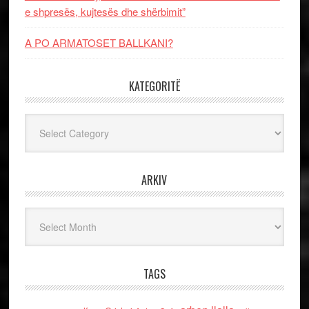
e shpresës, kujtesës dhe shërbimit”
A PO ARMATOSET BALLKANI?
KATEGORITË
Kategoritë
ARKIV
Arkiv
TAGS