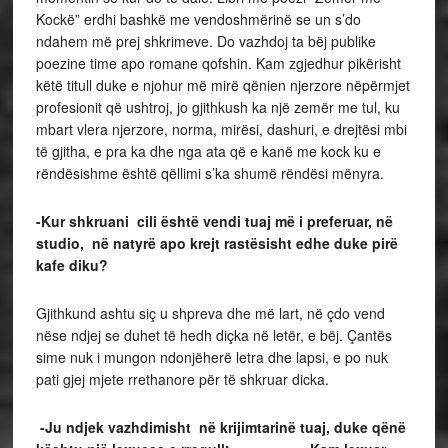
Kockë” erdhi bashkë me vendoshmërinë se un s’do
ndahem më prej shkrimeve. Do vazhdoj ta bëj publike
poezine time apo romane qofshin. Kam zgjedhur pikërisht
këtë titull duke e njohur më mirë qënien njerzore nëpërmjet
profesionit që ushtroj, jo gjithkush ka një zemër me tul, ku
mbart vlera njerzore, norma, mirësi, dashuri, e drejtësi mbi
të gjitha, e pra ka dhe nga ata që e kanë me kock ku e
rëndësishme është qëllimi s’ka shumë rëndësi mënyra.
-Kur shkruani cili është vendi tuaj më i preferuar, në
studio, në natyrë apo krejt rastësisht edhe duke pirë
kafe diku?
Gjithkund ashtu siç u shpreva dhe më lart, në çdo vend
nëse ndjej se duhet të hedh diçka në letër, e bëj. Çantës
sime nuk i mungon ndonjëherë letra dhe lapsi, e po nuk
pati gjej mjete rrethanore për të shkruar dicka.
-Ju ndjek vazhdimisht në krijimtarinë tuaj, duke qënë