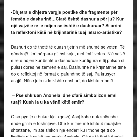
-Dhjetra e dhjetra vargje poetike dhe fragmente për
femrën e dashurinë…Cfarë është dashuria për ju? Kur
një vajzë e re e ndjen se është e dashuruar? Si arrini
ta reflektoni këtë në krijimtarinë tuaj letraro-artistike?
Dashuri do të thotë të duash tjetrin më shumë se veten. Të
qëndrojë tjeri përpara gjithshkaje, mohimi i vetes. Një vajzë
e re e ndjen kur është e dashuruar kur figura e tij pulson si
pulsi i dorës në zemrën e saj. Dashurinë në krijmatrinë time
do e reflektoj në format e pafundme të saj. Pa krusyer
asgjë. Nëse jeta s’do kishte dashuri, do kishte robotë.
– Pse shkruan Anxhela dhe cfarë simbolizon emri
tuaj? Kush ia u ka vënë këtë emër?
O sa pyetje e bukur kjo. (qesh) Asaj kohe nuk shiheshe
ende gjinia e foshnjeve. Dhe kur ime më ishte 4 muajshe
shtatzanë, im atë shikon një ënderr ku i thonë që ti do
lindësh një vajzë me emrin Anxhela. Që do të thotë ëngjell,