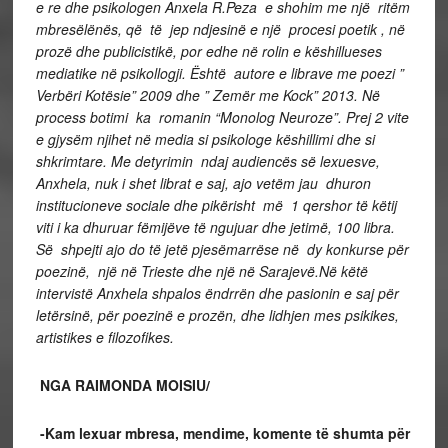
e re dhe psikologen Anxela R.Peza e shohim me një ritëm
mbresëlënës, që të jep ndjesinë e një procesi poetik , në
prozë dhe publicistikë, por edhe në rolin e këshillueses
mediatike në psikollogji. Është autore e librave me poezi ”
Verbëri Kotësie” 2009 dhe ” Zemër me Kock” 2013. Në
process botimi ka romanin “Monolog Neuroze”. Prej 2 vite
e gjysëm njihet në media si psikologe këshillimi dhe si
shkrimtare. Me detyrimin ndaj audiencës së lexuesve,
Anxhela, nuk i shet librat e saj, ajo vetëm jau dhuron
institucioneve sociale dhe pikërisht më 1 qershor të këtij
viti i ka dhuruar fëmijëve të ngujuar dhe jetimë, 100 libra.
Së shpejti ajo do të jetë pjesëmarrëse në dy konkurse për
poezinë, një në Trieste dhe një në Sarajevë.Në këtë
intervistë Anxhela shpalos ëndrrën dhe pasionin e saj për
letërsinë, për poezinë e prozën, dhe lidhjen mes psikikes,
artistikes e filozofikes.
NGA RAIMONDA MOISIU/
-Kam lexuar mbresa, mendime, komente të shumta për