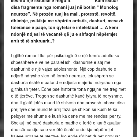
kështu një lexuese e rregullt. Kam lexuar
disa fragmente nga romani juaj në botim “ Monolog
neuroze”. Në prozën tuaj ka mall, protestë, revoltë,
dhimbje, psikikja me shpirtin artistik, dashuri, mesazh
tolerance e paqe, ton qytetar e intelektual … A keni
ndonjë ndjesi të vecantë që ju e shfaqni nëpërmjet
artit të të shkruarit..?
I gjithë romani flet për psikologjinë e një femre adulte ku
shpeshherë e vë në paralel ish- dashurinë e saj me
dashurinë e një vajze adoleshente. Një cop dashurie e
ndjerë ndryshe vjen në formë neuroze, tek shpreh se
dashuria është e pafund e ndjesia e njeriut ndryshon nga
gjithkush tjetër. Edhe pse historitë tona ngjajnë me tregimet
e të tjerëve. Tregon se dashuritë kanë fytyra të ndryshme,
dhe ti gjatë jetës mund të shikosh dhe provosh mbase disa
prej tyre dhe mund të arrij faza që shikon se kush të ka
pëlqyer më shumë e kush ka qënë më me rëndësi për ty.
Shekuj më parë dashuria e madhe e fortë e kanë quajtur
dhe sëmundje sa e vertëtë është ende kjo nëpërmjet
fjalëve urbane të njerzve, kjo ende s’dihet duhet provuar