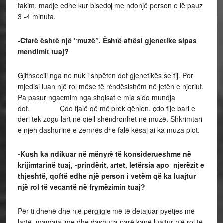
takim, madje edhe kur bisedoj me ndonjë person e lë pauz
3 -4 minuta.
-Cfarë është një “muzë”. Është aftësi gjenetike sipas
mendimit tuaj?
Gjithsecili nga ne nuk i shpëton dot gjenetikës se tij. Por
mjedisi luan një rol mëse të rëndësishëm në jetën e njeriut.
Pa pasur ngacmim nga shqisat e mia s’do mundja
dot. Çdo fjalë që më prek qënien, çdo fije bari e
deri tek zogu lart në qiell shëndronhet në muzë. Shkrimtari
e njeh dashurinë e zemrës dhe falë kësaj ai ka muza plot.
-Kush ka ndikuar në mënyrë të konsiderueshme në
krijimtarinë tuaj, -prindërit, artet, letërsia apo njerëzit e
thjeshtë, qoftë edhe një person i vetëm që ka luajtur
një rol të vecantë në frymëzimin tuaj?
Për ti dhenë dhe një përgjigje më të detajuar pyetjes më
lartë, mamaja ime dhe dashuria parë kanë luajtur një rol të