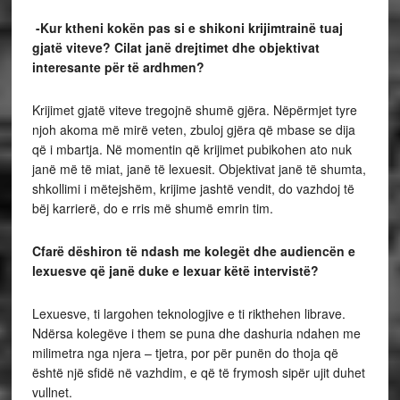
-Kur ktheni kokën pas si e shikoni krijimtrainë tuaj
gjatë viteve? Cilat janë drejtimet dhe objektivat
interesante për të ardhmen?
Krijimet gjatë viteve tregojnë shumë gjëra. Nëpërmjet tyre
njoh akoma më mirë veten, zbuloj gjëra që mbase se dija
që i mbartja. Në momentin që krijimet pubikohen ato nuk
janë më të miat, janë të lexuesit. Objektivat janë të shumta,
shkollimi i mëtejshëm, krijime jashtë vendit, do vazhdoj të
bëj karrierë, do e rris më shumë emrin tim.
Cfarë dëshiron të ndash me kolegët dhe audiencën e
lexuesve që janë duke e lexuar këtë intervistë?
Lexuesve, ti largohen teknologjive e ti rikthehen librave.
Ndërsa kolegëve i them se puna dhe dashuria ndahen me
milimetra nga njera – tjetra, por për punën do thoja që
është një sfidë në vazhdim, e që të frymosh sipër ujit duhet
vullnet.