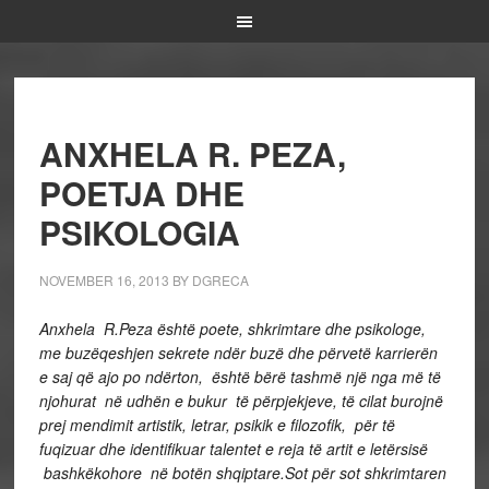
ANXHELA R. PEZA,
POETJA DHE
PSIKOLOGIA
NOVEMBER 16, 2013
BY
DGRECA
Anxhela R.Peza është poete, shkrimtare dhe psikologe,
me buzëqeshjen sekrete ndër buzë dhe përvetë karrierën
e saj që ajo po ndërton, është bërë tashmë një nga më të
njohurat në udhën e bukur të përpjekjeve, të cilat burojnë
prej mendimit artistik, letrar, psikik e filozofik, për të
fuqizuar dhe identifikuar talentet e reja të artit e letërsisë
bashkëkohore në botën shqiptare.Sot për sot shkrimtaren