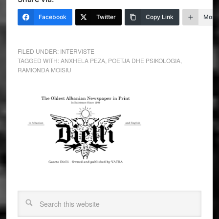
Facebook
Twitter
Copy Link
More
FILED UNDER:
INTERVISTE
TAGGED WITH:
ANXHELA PEZA
,
POETJA DHE PSIKOLOGIA
,
RAMIONDA MOISIU