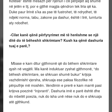
Kotësie” është mesazh për njeriun i cili përpiqet aq shumë
në jetën e tij, por e gjithë magjia qëndron tek liria që ka.
Duke paur lirinë s’ka as pse të fustrohet, të ndrydhet, të
ndjeki norma, tabu, zakone pa dashur, është i lirë, lumturia
aty ndodhet.
-Cilat kanë qënë përfytyrimet më të herëshme se një
ditë do të bëheshit shkrimtare? Kush ka qënë dashuria
tuaj e parë,?
Mbase e kam ditur gjithmonë që do bëhem shkrimtare
qysh në vegjëli. Ma kanë induktuar zyshat gjithmonë, “do
bëhesh shkrimtare, se shkruan shumë bukur” krijoja
vazhdimisht vjersha, shkruaja ese paksa filozofike në
përputhje më moshën. Vendimin e prerë e kam marrë pasi
krijova poezinë “Injoranti”. Dashuria imë e parë është dhe
do mbetët poezia, nuk do isha unë nëse nuk do e shkruaja
atë gjithkund.