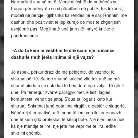
Normalisht shumë mirë. Vlersimi është domethënës se
tregon për mënyrën se si përcillesh në publik, tek lexuesi,
modeli që përcjell gjithshka ka rëndësinë e saj. Rrethimi me
dashuri dhe pozitivitet të jep kurajo që mos të zhgenjesh
asnjë më pas. Megjithatë unë jam një natyrë kritike e
pandreqshme.
-A do ta keni të vështirë të shkruani një romancë
dashurie rreth jetës intime të një vajze?
Jo aspak, përkundrazi do më pëlqente, do vazhdoj të
shkruaj për të. Sa me shumë kalojnë vite tek unë aq më
shumë bindem se nuk dua të heq dorë nga vetja. Të qënit
unë. Pa tërhequr zvarrë paragjykimet, e fisit, lagjes,
komunitetit, vendit që jetoj. S’dua ta llogaris këto kur
shkruaj. Shkrimet janë bota ime virgjër, e pastër e sinqertë.
Nëpërmjet empatisë unë mund të jem çdo lloj personazhi
dhe të kem çdo profesion të kësaj bote. Një njeri nëse nuk
ka një mëndje të lirë, një jetë me veprime të lira, edhe
shkrimi dhëmb.