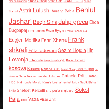
arben llalla
alfons Grishaj
Anton Cefa
asllan
albano kolonjari
Behlul
Astrit Lulushi
Aurenc Bebja
Bushati
Jashari
dalip greca
Beqir Sina
Elida
Buçpapaj
Enver Bytyci
Elmi Berisha
Ermira Babamusta
Frank
Eugjen Merlika
Fahri Xharra
shkreli
Ilir
Gezim Llojdia
Fritz radovani
Levonja
Interviste
Kolec Traboini
Keze Kozeta Zylo
kosova
Kosove
nderroi jete
Marjana Bulku
ne
Murat Gecaj
Rafaela Prifti
Rafael
Nene Tereza
Kosove
presidenti Nishani
Floqi
Raimonda Moisiu
Ramiz Lushaj
reshat kripa
Sadik Elshani
Sokol
Shefqet Kercelli
shqiperia
shqiptaret
SHBA
Paja
Vatra
Visar Zhiti
Thaci