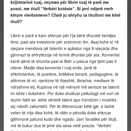
krijimtarinë tuaj, veçmas për librin tuaj të parë me
poezi, me titull “Verbëri kotësie”. Si jeni ndjerë rreth
këtyre vlerësimeve? Cfarë ju shtyhu ta titulloni me këtë
titull?
Librin e parë e kam shkruar për t’ja bërë dhuratë familjes
time, pasi ata investonin për arsimimin tim. Asaj kohe si 18
vjeçare mendova që talentin e spikatur nga 8-vjeçarja dhe
gjimnazi ta shfrytëzoja në formë dhurate për ata. Komentet
kanë qënë të shumta pasi ai libër u pasua nga tjetri pas 5
viteve. Madje disa komente i ruaj ende, janë të
shkrimtarëve, të poetëve, kritikëve letrarë, pedagogëve, të
afërmve të mi, njerëzve të thjeshtë, librarive, mediave të
ndryshme etj. Kuptova në një mënyrë më serioze se talenti
im ishte i dukshëm. Por duke studiuar psikologji më vuri në
dyzim fakti se ishte vërtetë talent apo frymëzim i moshës
siç ndodh zakonisht. Për të diferencuar këtë gjë, e lashë
veten të rrija disa kohë, të cilën e pëcolla duke shkruar
gjithmonë pafund kudo dhe ngado. Jam fanatike për titujt,
më të bukur dua të jenë ata sesa vetë poezia. “Verbëri