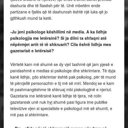
dashuria dhe të flasësh për të. Unë mbetëm ende
partizane e fjalës që të dashurosh është një luks që jo
gjithkush mund ta ketë.
-Ju jeni psikologe këshillimi në media. A ka lidhje
psikologjia me letërsinë? Si ja dilni ta shfaqni atë
nëpërmjet artit të të shkruarit? Cila është lidhja mes
gazetarisë e letërsisë?
Vërtetë kam më shumë se dy vjet tashmë që jam pjesë e
pandashmë e medias si psikologe dhe shkrimtare. Të dyja
kanë lidhje, çdo shkrimtar është pak psikolog, për të mund
të përcjellë personazhin e tij më së miri. Mendoj se e kam
të pashmangëshme të shkruaj mbi piskologjinë e njeriut.
Gazetaria me letërsinë kanë lidhje të tjera, në rolin
gazetaresk unë nuk hyj shumë pasi figura ime publike
televizive vjen si specialiste e psikologut më së shumti, e
më pas si shkrimtare.