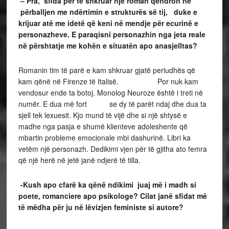
– Pra, sfida për të shkruar një roman qëndron në
përballjen me ndërtimin e strukturës së tij, duke e
krijuar atë me idetë që keni në mendje për ecurinë e
personazheve. E paraqisni personazhin nga jeta reale
në përshtatje me kohën e situatën apo anasjelltas?
Romanin tim të parë e kam shkruar gjatë periudhës që
kam qënë në Firenze të Italisë. Por nuk kam
vendosur ende ta botoj. Monolog Neuroze është i treti në
numër. E dua më fort se dy të parët ndaj dhe dua ta
sjell tek lexuesit. Kjo mund të vijë dhe si një shtysë e
madhe nga pasja e shumë klienteve adoleshente që
mbartin probleme emocionale mbi dashurinë. Libri ka
vetëm një personazh. Dedikimi vjen për të gjitha ato femra
që një herë në jetë janë ndjerë të tilla.
-Kush apo cfarë ka qënë ndikimi juaj më i madh si
poete, romanciere apo psikologe? Cilat janë sfidat më
të mëdha për ju në lëvizjen feministe si autore?