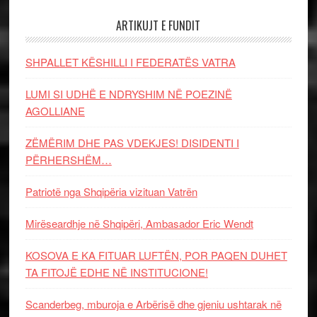
ARTIKUJT E FUNDIT
SHPALLET KËSHILLI I FEDERATËS VATRA
LUMI SI UDHË E NDRYSHIM NË POEZINË
AGOLLIANE
ZËMËRIM DHE PAS VDEKJES! DISIDENTI I
PËRHERSHËM…
Patriotë nga Shqipëria vizituan Vatrën
Mirëseardhje në Shqipëri, Ambasador Eric Wendt
KOSOVA E KA FITUAR LUFTËN, POR PAQEN DUHET
TA FITOJË EDHE NË INSTITUCIONE!
Scanderbeg, mburoja e Arbërisë dhe gjeniu ushtarak në