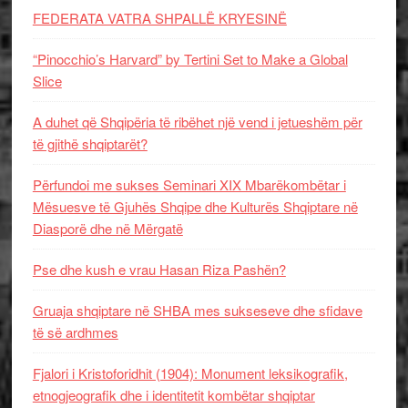
FEDERATA VATRA SHPALLË KRYESINË
“Pinocchio’s Harvard” by Tertini Set to Make a Global
Slice
A duhet që Shqipëria të ribëhet një vend i jetueshëm për
të gjithë shqiptarët?
Përfundoi me sukses Seminari XIX Mbarëkombëtar i
Mësuesve të Gjuhës Shqipe dhe Kulturës Shqiptare në
Diasporë dhe në Mërgatë
Pse dhe kush e vrau Hasan Riza Pashën?
Gruaja shqiptare në SHBA mes sukseseve dhe sfidave
të së ardhmes
Fjalori i Kristoforidhit (1904): Monument leksikografik,
etnogjeografik dhe i identitetit kombëtar shqiptar