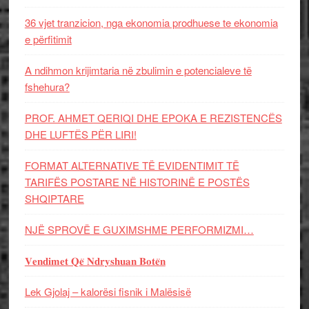
36 vjet tranzicion, nga ekonomia prodhuese te ekonomia
e përfitimit
A ndihmon krijimtaria në zbulimin e potencialeve të
fshehura?
PROF. AHMET QERIQI DHE EPOKA E REZISTENCЁS
DHE LUFTЁS PЁR LIRI!
FORMAT ALTERNATIVE TË EVIDENTIMIT TË
TARIFËS POSTARE NË HISTORINË E POSTËS
SHQIPTARE
NJË SPROVË E GUXIMSHME PERFORMIZMI…
𝐕𝐞𝐧𝐝𝐢𝐦𝐞𝐭 𝐐𝐞̈ 𝐍𝐝𝐫𝐲𝐬𝐡𝐮𝐚𝐧 𝐁𝐨𝐭𝐞̈𝐧
Lek Gjolaj – kalorësi fisnik i Malësisë