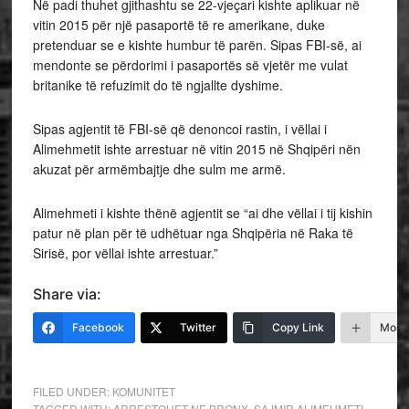
Në padi thuhet gjithashtu se 22-vjeçari kishte aplikuar në
vitin 2015 për një pasaportë të re amerikane, duke
pretenduar se e kishte humbur të parën. Sipas FBI-së, ai
mendonte se përdorimi i pasaportës së vjetër me vulat
britanike të refuzimit do të ngjallte dyshime.
Sipas agjentit të FBI-së që denoncoi rastin, i vëllai i
Alimehmetit ishte arrestuar në vitin 2015 në Shqipëri nën
akuzat për armëmbajtje dhe sulm me armë.
Alimehmeti i kishte thënë agjentit se “ai dhe vëllai i tij kishin
patur në plan për të udhëtuar nga Shqipëria në Raka të
Sirisë, por vëllai ishte arrestuar.”
Share via:
Facebook
Twitter
Copy Link
More
FILED UNDER:
KOMUNITET
TAGGED WITH:
ARRESTOHET NE BRONX
,
SAJMIR ALIMEHMETI
,