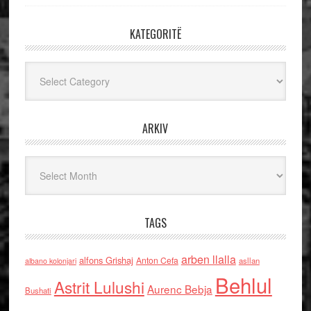
KATEGORITË
Kategoritë
ARKIV
Arkiv
TAGS
arben llalla
alfons Grishaj
Anton Cefa
asllan
albano kolonjari
Behlul
Astrit Lulushi
Aurenc Bebja
Bushati