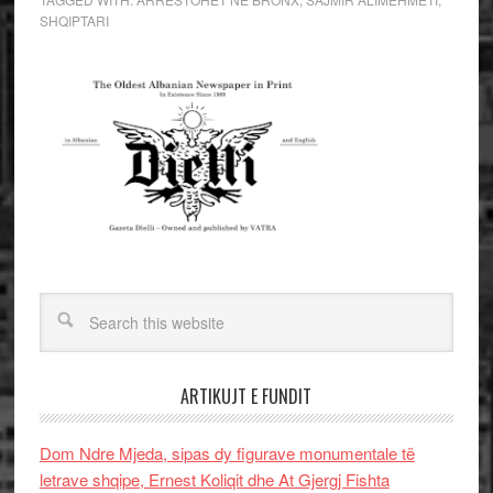
SHQIPTARI
ARTIKUJT E FUNDIT
Dom Ndre Mjeda, sipas dy figurave monumentale të
letrave shqipe, Ernest Koliqit dhe At Gjergj Fishta