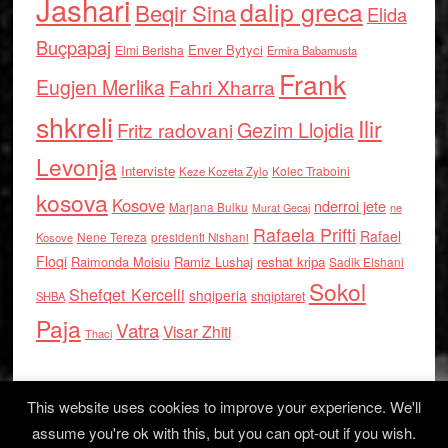
Jashari
dalip greca
Beqir Sina
Elida
Buçpapaj
Enver Bytyci
Elmi Berisha
Ermira Babamusta
Frank
Eugjen Merlika
Fahri Xharra
shkreli
Ilir
Gezim Llojdia
Fritz radovani
Levonja
Interviste
Kolec Traboini
Keze Kozeta Zylo
kosova
Kosove
nderroi jete
Marjana Bulku
ne
Murat Gecaj
Rafaela Prifti
Rafael
Nene Tereza
Kosove
presidenti Nishani
Floqi
Raimonda Moisiu
Ramiz Lushaj
reshat kripa
Sadik Elshani
Sokol
Shefqet Kercelli
shqiperia
shqiptaret
SHBA
Paja
Vatra
Visar Zhiti
Thaci
This website uses cookies to improve your experience. We'll
assume you're ok with this, but you can opt-out if you wish.