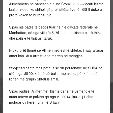
Alimehmetin në banesën e tij në Bronx, ku 22-vjeçari kishte
luajtur video, ku shihej një prej luftëtarëve të ISIS-it duke u
prerë kokën të burgosurve.
Sipas një padie të depozituar në një gjykatë federale në
Manhattan, që nga viti 1915, Alimehmeti kishte blerë thika
dhe pajisje të tipit ushtarak.
Prokurorët thonë se Alimehmeti është shtetas i natyralizuar
amerikan. Ai u arrestua të martën në mëngjes.
22-vjeçari është mes pothuajse 90 personave në SHBA, të
cilët nga viti 2014 janë përballur me akuza për krime që
lidhen me grupin Shteti Islamik.
Sipas padisë, Alimehmeti kishte qenë në vemendje të
autoriteteve të paktën që nga viti 2014, kur atij i ishte
mohuar dy herë hyrja në Britani.