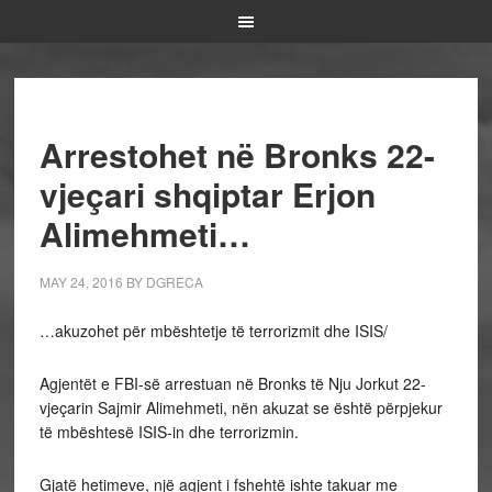
Arrestohet në Bronks 22-
vjeçari shqiptar Erjon
Alimehmeti…
MAY 24, 2016
BY
DGRECA
…akuzohet për mbështetje të terrorizmit dhe ISIS/
Agjentët e FBI-së arrestuan në Bronks të Nju Jorkut 22-
vjeçarin Sajmir Alimehmeti, nën akuzat se është përpjekur
të mbështesë ISIS-in dhe terrorizmin.
Gjatë hetimeve, një agjent i fshehtë ishte takuar me