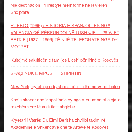
Një destinacion i ri lifestyle merr formë në Rivierën
Shqiptare
PUEBLO (1966) / HISTORIA E SPANJOLLES NGA
VALENCIA QË PËRFUNDOI NË LUSHNJE — 29 VJET
PRITJE (1937 – 1966) TË NJË TELEFONATE NGA DY
MOTRAT
Kujtojmë sakrificën e familjes Lleshi për lirinë e Kosovës
SPAÇI NUK E MPOSHTI SHPIRTIN
New York, qyteti që ndryshoi emrin… dhe ndryshoi botën
Kodi zakonor dhe isopolifonia dy nga monumentet e gjalla
madhështore të antikitetit shqiptar
Kryetari i Vatrës Dr. Elmi Berisha zhvilloi takim në
Akademinë e Shkencave dhe të Arteve të Kosovës