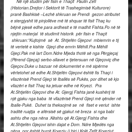
Në një studim për fisin e Thaçit Paulin Zefi
(Historian.Drejtor i Sektorit të Trashegimisë Kulturore)
pranë Bashkisë –Lezhë shkruan se Prendi gezon atributet
e stergjyshit të pinjollëve më të shquar të fisit Thaç ku
bëjnë pjesë edhe para ardhesit e të madhit Fishta.Po në të
njejtin materjal të studimit historik për fisin e Thaçit
shkruan:”Kujtojmë së At. Shtjefën Gjeçovi mbiemrin e tij
të vertetë e kishte Gjeçi dhe emrin Mëhill.Pra Mëhill
Gjeçi.Pak më lart Dom.Ndre Mjeda thotë së nga Përgjeçaj
(Përend Gjeçaj) serbo-sllavet e tjetersuan në Gjeçoviç dhe
Gjeçov.Duke u bazuar në dokumentet e më sipërme
vërtetohet së edhe At.Shtjefën Gjeçovi është fis Thaçi i
vllazënisë Prend Gjeçi të Iballës së Pukës, por dihet së kjo
vllazëri e fisit Thaç ka jetuar edhe në Kryezi. Pra
At.Shtjefën Gjeçovi dhe At. Gjergj Fishta janë kushërij të
një gjaku nga baba të vllazërisë Prend Gjeçi më qënder në
Iballe-Pukë. Duhet ta theksojmë se në fiset e veriut ishte
traditë ruajtja e afërsisë së gjakut në breza si nga babi
ashtu dhe nga nëna .Kështu që At.Gjergj Fishta dhe
At.Shtjefën Gjeçovi ishin dajat e Dom. Ndre Mjedës nga
nëna por është burrë Kryeziu (i biri i Kolë Zefit,Kryeziut