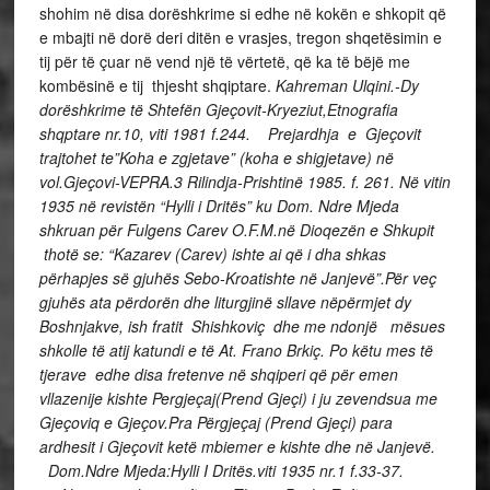
shohim në disa dorëshkrime si edhe në kokën e shkopit që
e mbajti në dorë deri ditën e vrasjes, tregon shqetësimin e
tij për të çuar në vend një të vërtetë, që ka të bëjë me
kombësinë e tij thjesht shqiptare.
Kahreman Ulqini.-Dy
dorëshkrime të Shtefën Gjeçovit-Kryeziut,Etnografia
shqptare nr.10, viti 1981 f.244. Prejardhja e Gjeçovit
trajtohet te”Koha e zgjetave” (koha e shigjetave) në
vol.Gjeçovi-VEPRA.3 Rilindja-Prishtinë 1985. f. 261. Në vitin
1935 në revistën “Hylli i Dritës” ku Dom. Ndre Mjeda
shkruan për Fulgens Carev O.F.M.në Dioqezën e Shkupit
thotë se: “Kazarev (Carev) ishte ai që i dha shkas
përhapjes së gjuhës Sebo-Kroatishte në Janjevë”.Për veç
gjuhës ata përdorën dhe liturgjinë sllave nëpërmjet dy
Boshnjakve, ish fratit Shishkoviç dhe me ndonjë mësues
shkolle të atij katundi e të At. Frano Brkiç. Po këtu mes të
tjerave edhe disa fretenve në shqiperi që për emen
vllazenije kishte Pergjeçaj(Prend Gjeçi) i ju zevendsua me
Gjeçoviq e Gjeçov.Pra Përgjeçaj (Prend Gjeçi) para
ardhesit i Gjeçovit ketë mbiemer e kishte dhe në Janjevë.
Dom.Ndre Mjeda:Hylli I Dritës.viti 1935 nr.1 f.33-37.