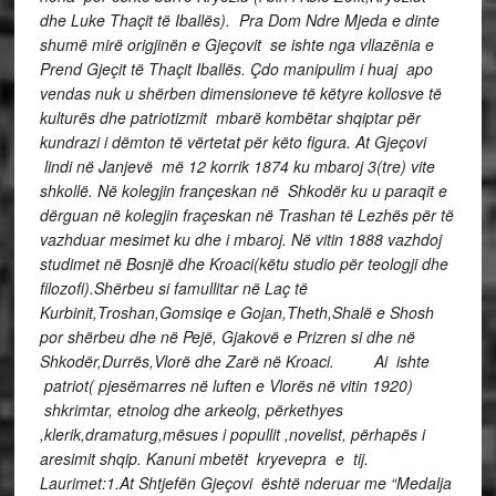
dhe Luke Thaçit të Iballës). Pra Dom Ndre Mjeda e dinte
shumë mirë origjinën e Gjeçovit se ishte nga vllazënia e
Prend Gjeçit të Thaçit Iballës. Çdo manipulim i huaj apo
vendas nuk u shërben dimensioneve të këtyre kollosve të
kulturës dhe patriotizmit mbarë kombëtar shqiptar për
kundrazi i dëmton të vërtetat për këto figura. At Gjeçovi
lindi në Janjevë më 12 korrik 1874 ku mbaroj 3(tre) vite
shkollë. Në kolegjin françeskan në Shkodër ku u paraqit e
dërguan në kolegjin fraçeskan në Trashan të Lezhës për të
vazhduar mesimet ku dhe i mbaroj. Në vitin 1888 vazhdoj
studimet në Bosnjë dhe Kroaci(këtu studio për teologji dhe
filozofi).Shërbeu si famullitar në Laç të
Kurbinit,Troshan,Gomsiqe e Gojan,Theth,Shalë e Shosh
por shërbeu dhe në Pejë, Gjakovë e Prizren si dhe në
Shkodër,Durrës,Vlorë dhe Zarë në Kroaci. Ai ishte
patriot( pjesëmarres në luften e Vlorës në vitin 1920)
shkrimtar, etnolog dhe arkeolg, përkethyes
,klerik,dramaturg,mësues i popullit ,novelist, përhapës i
aresimit shqip. Kanuni mbetët kryevepra e tij.
Laurimet:1.At Shtjefën Gjeçovi është nderuar me “Medalja