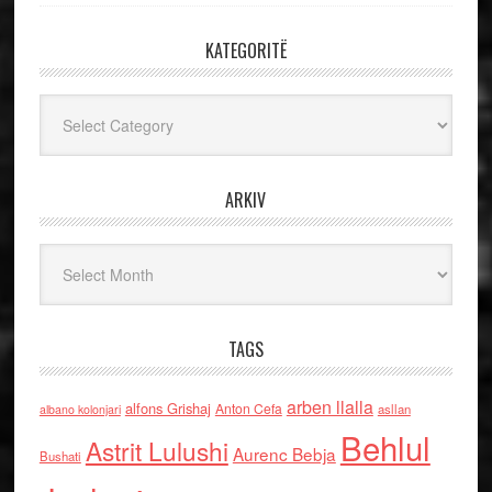
KATEGORITË
Kategoritë
ARKIV
Arkiv
TAGS
arben llalla
alfons Grishaj
Anton Cefa
asllan
albano kolonjari
Behlul
Astrit Lulushi
Aurenc Bebja
Bushati