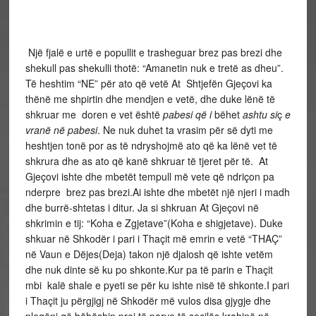
Një fjalë e urtë e popullit e trasheguar brez pas brezi dhe
shekull pas shekulli thotë: “Amanetin nuk e tretë as dheu”.
Të heshtim “NE” për ato që vetë At Shtjefën Gjeçovi ka
thënë me shpirtin dhe mendjen e vetë, dhe duke lënë të
shkruar me doren e vet është
pabesi që i
bëhet
ashtu si
ç
e
vranë në pabesi
. Ne nuk duhet ta vrasim për së dyti me
heshtjen tonë por as të ndryshojmë ato që ka lënë vet të
shkrura dhe as ato që kanë shkruar të tjeret për të. At
Gjeçovi ishte dhe mbetët tempull më vete që ndriçon pa
nderpre brez pas brezi.Ai ishte dhe mbetët një njeri i madh
dhe burrë-shtetas i ditur. Ja si shkruan At Gjeçovi në
shkrimin e tij: “Koha e Zgjetave”(Koha e shigjetave). Duke
shkuar në Shkodër i pari i Thaçit më emrin e vetë “THAÇ”
në Vaun e Dëjes(Deja) takon një djalosh që ishte vetëm
dhe nuk dinte së ku po shkonte.Kur pa të parin e Thaçit
mbi kalë shale e pyeti se për ku ishte nisë të shkonte.I pari
i Thaçit ju përgjigj në Shkodër më vulos disa gjygje dhe