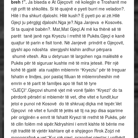
breh !”.
Ja biseda e At Gjeçovit në kolegjin e Troshanit me
një prift të shkollës. Si të quajnë e pyeti burri me veladon?.
Hilë i tha shkurt djaloshi. Hilë kush? E pyeti po ai zë.Hilë
Gjeçi ju përgjigj djaloshi.Nga je?.Nga Janjeva e Kosovës.
Si ta quajnë babën?. Mat,Mat Gjeçi.Ai më ka thënë së të
parët tanë janë nga Kryeziu i rrethit të Pukës.Gjeçi e kanë
quajtur të parin e fisit tonë. Në Janjevë prindrit e Gjeçovit,
gjyshi apo ndoshta stergjyshi kishin ardhur përpara
shumë vitesh. Ata u detyruan të largohen nga malësitë e
Pukës për të siguruar kushte më të mira jetesë. Për një
kohë të gjatë ata ruajtën mbiemrin “Kryeziu” për të treguar
fshatin e lindjes, por pastaj filluan të mbiemroheshin më
emrin e të parit të familjes apo të fisit të tyre
“GJEÇI”.Gjeçovi shumë vjet më vonë fjalën “Kryezi” do ta
përdorë përsëri si mbiemër të vet, dhe vitet e fundit,kur
jetoi e punoi në Kosovë do të shkruaj diçka më tepër.Vet
Gjeçovi në vitet e fundit të jetës së tij na jep disa sqarime
për origjinën e emrit të fshatit Kryezi të rrethit të Pukës, për
të cilin folëm më sipër.Ndryshimi i emrit kishte të bënte me
një traditë të vjetër kishtare që e shpjegon Rrok Zojzi në
monografinë e vet.”Kur një njeri, pranohej pjestar i urdhërit