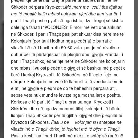
pleqëni që bëhëshin prej të parve të secilës krahinë në
Shkodër përpara Krye-zotit.
Më merr me veti i tha djali sa
me të mbajtë kalin mbasi nuk kam njeri dhe jam
ivarfër. I
pari i Thaçit pasi e pyeti së nga ishte, ky i tregoj së kishte
dalë nga fshati i “KOLONJES”.E mori më veti dhe shkuan
në Shkodër. I pari i Thaçit pasi pat shkuar disa herë me të
Kolonjasin (por tani i lodhur nga pleqëria) e burrat e
vllazënisë së Thaçit rreth 50-60 veta por jo në nivelin e
duhur për të përfaqësuar në pleqëri dhe gjygje.Prandaj i
pari i Thaçit shkoj edhe një herë në Shkodër më kolonjarin
dhe mbasi i vulosi pleqënit e gjygjet së bashku më pleqët e
tjerë i kerkoj Krye-zotit të Shkodërs që ti jepte leje me
dërgue kolonjarin me vulë të flamurit e të vendoste emrin
e atij në gjygje e pleqni që do të bëheshin përpara atij,
sepse vetë nuk mund të levizte nga mosha lart e poshtë.
Kerkesa e të parit të Thaçit u pranua nga Krye-zoti i
Shkdrës dhe që nga ky moment filloj kolonjari të bënte
lidhjen Thaç-Shkodër për të gjitha gjygjet dhe pleqnitë te
Kryezoti i Shkodrës.
Pasi u bë kolonjari si i
shtëpisë
në
vllazëninë
e Thaçit
kërkoj
të fejohet më të bijen e Thaçit.
Pasi u keshillua i pari Thaçit më njerzit e shtëpisë ranë në