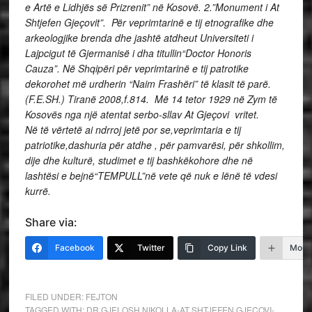
e Artë e Lidhjës së Prizrenit” në Kosovë. 2.”Monument i At
Shtjefen Gjeçovit”. Për veprimtarinë e tij etnografike dhe
arkeologjike brenda dhe jashtë atdheut Universiteti i
Lajpcigut të Gjermanisë i dha titullin“Doctor Honoris
Cauza”. Në Shqipëri për veprimtarinë e tij patrotike
dekorohet më urdherin “Naim Frashëri” të klasit të parë.
(F.E.SH.) Tiranë 2008,f.814. Më 14 tetor 1929 në Zym të
Kosovës nga një atentat serbo-sllav At Gjeçovi vritet.
Në të vërtetë ai ndrroj jetë por se,veprimtaria e tij
patriotike,dashuria për atdhe , për pamvarësi, për shkollim,
dije dhe kulturë, studimet e tij bashkëkohore dhe në
lashtësi e bejnë“TEMPULL”në vete që nuk e lënë të vdesi
kurrë.
Share via:
Facebook
Twitter
Copy Link
More
FILED UNDER:
FEJTON
TAGGED WITH:
DR.GJELOSH NIKOLLA-AT SHTJEFEN GJECOVI-