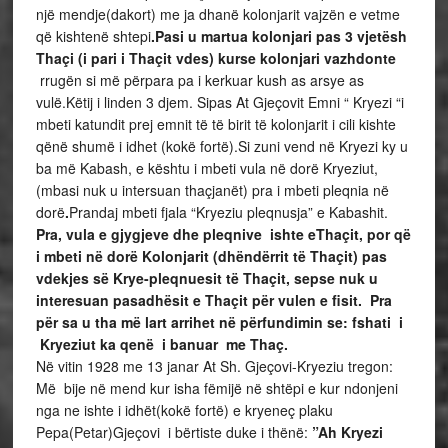
një mendje(dakort) me ja dhanë kolonjarit vajzën e vetme
që kishtenë shtepi
.Pasi u martua kolonjari pas 3 vjetësh
Thaçi (i pari i Thaçit vdes) kurse kolonjari vazhdonte
rrugën si më përpara pa i kerkuar kush as arsye as
vulë.Këtij i linden 3 djem. Sipas At Gjeçovit Emni “ Kryezi “i
mbeti katundit prej emnit të të birit të kolonjarit i cili kishte
qënë shumë i idhet (kokë fortë).Si zuni vend në Kryezi ky u
ba më Kabash, e kështu i mbeti vula në dorë Kryeziut,
(mbasi nuk u intersuan thaçjanët) pra i mbeti pleqnia në
dorë
.
Prandaj mbeti fjala “Kryeziu pleqnusja” e Kabashit.
Pra, vula e gjygjeve dhe pleqnive ishte eThaçit, por që
i mbeti në dorë Kolonjarit (dhëndërrit të Thaçit) pas
vdekjes së Krye-pleqnuesit të Thaçit, sepse nuk u
interesuan pasadhësit e Thaçit për vulen e fisit. Pra
për sa u tha më lart arrihet në përfundimin se: fshati i
Kryeziut ka qenë i banuar me Thaç.
Në vitin 1928 me 13 janar At Sh. Gjeçovi-Kryeziu tregon:
Më bije në mend kur isha fëmijë në shtëpi e kur ndonjeni
nga ne ishte i idhët(kokë fortë) e kryeneç plaku
Pepa(Petar)Gjeçovi i bërtiste duke i thënë:
”Ah Kryezi