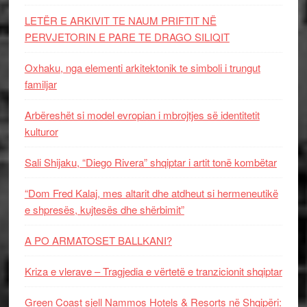
LETËR E ARKIVIT TE NAUM PRIFTIT NË
PERVJETORIN E PARE TE DRAGO SILIQIT
Oxhaku, nga elementi arkitektonik te simboli i trungut
familjar
Arbëreshët si model evropian i mbrojtjes së identitetit
kulturor
Sali Shijaku, “Diego Rivera” shqiptar i artit tonë kombëtar
“Dom Fred Kalaj, mes altarit dhe atdheut si hermeneutikë
e shpresës, kujtesës dhe shërbimit”
A PO ARMATOSET BALLKANI?
Kriza e vlerave – Tragjedia e vërtetë e tranzicionit shqiptar
Green Coast sjell Nammos Hotels & Resorts në Shqipëri: