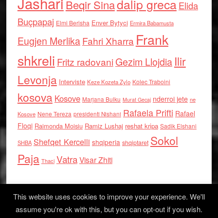
Jashari
dalip greca
Beqir Sina
Elida
Buçpapaj
Enver Bytyci
Elmi Berisha
Ermira Babamusta
Frank
Eugjen Merlika
Fahri Xharra
shkreli
Ilir
Gezim Llojdia
Fritz radovani
Levonja
Interviste
Kolec Traboini
Keze Kozeta Zylo
kosova
Kosove
nderroi jete
Marjana Bulku
ne
Murat Gecaj
Rafaela Prifti
Rafael
Nene Tereza
Kosove
presidenti Nishani
Floqi
Raimonda Moisiu
Ramiz Lushaj
reshat kripa
Sadik Elshani
Sokol
Shefqet Kercelli
shqiperia
shqiptaret
SHBA
Paja
Vatra
Visar Zhiti
Thaci
This website uses cookies to improve your experience. We'll
assume you're ok with this, but you can opt-out if you wish.