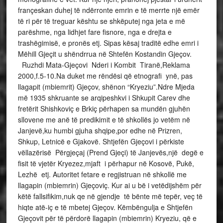
françeskan duhej të ndërronte emrin e të merrte një emër
të ri për të treguar kështu se shkëputej nga jeta e më
parëshme, nga lidhjet fare fisnore, nga e drejta e
trashëgimisë, e pronës etj. Sipas kësaj traditë edhe emri i
Mëhill Gjeçit u shëndrrua në Shtefën Kostandin Gjeçov.
Ruzhdi Mata-Gjeçovi Nderi i Kombit Tiranë,Reklama
2000,f.5-10.Na duket me rëndësi që etnografi ynë, pas
llagapit (mbiemrit) Gjeçov, shënon “Kryeziu”.Ndre Mjeda
më 1935 shkruante se arqipeshkvi i Shkupit Carev dhe
fretërit Shishkoviç e Brkiç përhapen sa mundën gjuhën
sllovene me anë të predikimit e të shkollës jo vetëm në
Janjevë,ku humbi gjuha shqipe,por edhe në Prizren,
Shkup, Letnicë e Gjakovë. Shtjefën Gjeçovi i përkiste
vëllazërisë Përgjeçaj (Prend Gjeçi) të Janjevës,një degë e
fisit të vjetër Kryezez,mjaft i përhapur në Kosovë, Pukë,
Lezhë etj. Autoritet fetare e regjistruan në shkollë me
llagapin (mbiemrin) Gjeçoviç. Kur ai u bë i vetëdijshëm për
këtë fallsifikim,nuk qe në gjendje të bënte më tepër, veç të
hiqte atë-iç e të mbetej Gjeçov. Këmbëngulja e Shtjefën
Gjeçovit për të përdorë llagapin (mbiemrin) Kryeziu, që e