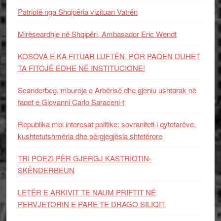
Patriotë nga Shqipëria vizituan Vatrën
Mirëseardhje në Shqipëri, Ambasador Eric Wendt
KOSOVA E KA FITUAR LUFTËN, POR PAQEN DUHET
TA FITOJË EDHE NË INSTITUCIONE!
Scanderbeg, mburoja e Arbërisë dhe gjeniu ushtarak në
faqet e Giovanni Carlo Saraceni-t
Republika mbi interesat politike: sovraniteti i qytetarëve,
kushtetutshmëria dhe përgjegjësia shtetërore
TRI POEZI PËR GJERGJ KASTRIOTIN-
SKËNDERBEUN
LETËR E ARKIVIT TE NAUM PRIFTIT NË
PERVJETORIN E PARE TE DRAGO SILIQIT