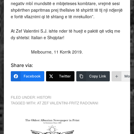
negativ mbî mundsitë e mbijeteses kombtare, vrejmë sesi
shpërthen papritmas prej thellsive të shpirtit të tij nji ndjenjë
e fortë vllaznimi qi të shtang e të mrekullon”.
At Zef Valentini S.J. ishte nder të huejt e paktë që vdiq me
dy shtetsi: Italian e Shqiptar!
Melbourne, 11 Korrik 2019.
Share via:
Facebook
Twitter
Copy Link
More
FILED UNDER:
HISTORI
TAGGED WITH:
AT ZEF VALENTINI-FRITZ RADOVANI