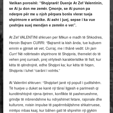
Vatikan porositë: “Shqiptarë! Duenje At Zef Valentinin,
se Ai ju don me zemër. Çmonje, se Ai punon pa
nderpre për me u njoh përpara botës vlerat tueja
shpirtnore e artistike. Ai asht i juej, sepse i ka vue
çeshtjes suej mendjen e zemrën e vet”.
At Zef VALENTINI shkruen per Mikun e madh të Shkodres,
Heroin Bajram CURRI: “Bajramit ia kish ânda, tue kujtuem
emnin e gjinisë së vet, Curraj, me i thânë vedit:
Un jam
Curr!
Në ndërtesën shpirtnore të Shqipnis, themelet do të
vehen prej currash, prej virtytesh karakteristike të fisit; kur
këta të qëndrojnë, edhe Shqipni ka; kur këta të hiqen,
Shqipnis i luhet “carâni i votrës.”
At Valentini shkruen: “Shqiptart janë nji popull i çuditshëm.
Të huejve u duket se kanë nji tânsí ligjesh e parimesh qi
kundërshtojnë njena-tjetren, konflikte të pasherueshme,
grindje të mbrendshme ku ndryshimet fetare, rajonale dhe
kulturore, nxisin impulse të papërmbâjtshme shkatrruese,
mirëpo mbas ksaj, kur bâhen gati të shprehin nji gjykim