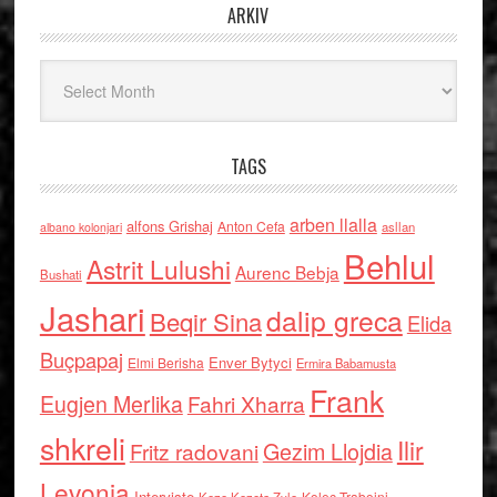
ARKIV
Arkiv
TAGS
arben llalla
alfons Grishaj
Anton Cefa
asllan
albano kolonjari
Behlul
Astrit Lulushi
Aurenc Bebja
Bushati
Jashari
dalip greca
Beqir Sina
Elida
Buçpapaj
Enver Bytyci
Elmi Berisha
Ermira Babamusta
Frank
Eugjen Merlika
Fahri Xharra
shkreli
Ilir
Gezim Llojdia
Fritz radovani
Levonja
Interviste
Kolec Traboini