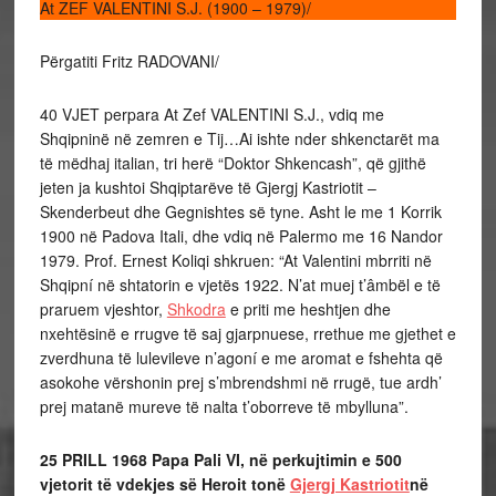
At ZEF VALENTINI S.J. (1900 – 1979)/
Përgatiti Fritz RADOVANI/
40 VJET perpara At Zef VALENTINI S.J., vdiq me
Shqipninë në zemren e Tij…Ai ishte nder shkenctarët ma
të mëdhaj italian, tri herë “Doktor Shkencash”, që gjithë
jeten ja kushtoi Shqiptarëve të Gjergj Kastriotit –
Skenderbeut dhe Gegnishtes së tyne. Asht le me 1 Korrik
1900 në Padova Itali, dhe vdiq në Palermo me 16 Nandor
1979. Prof. Ernest Koliqi shkruen: “At Valentini mbrriti në
Shqipní në shtatorin e vjetës 1922. N’at muej t’âmbël e të
praruem vjeshtor,
Shkodra
e priti me heshtjen dhe
nxehtësinë e rrugve të saj gjarpnuese, rrethue me gjethet e
zverdhuna të lulevileve n’agoní e me aromat e fshehta që
asokohe vërshonin prej s’mbrendshmi në rrugë, tue ardh’
prej matanë mureve të nalta t’oborreve të mbylluna”.
25 PRILL 1968
Papa Pali VI, në perkujtimin e
500
vjetorit të vdekjes së Heroit tonë
Gjergj Kastriotit
në