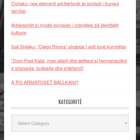
Oxhaku, nga elementi arkitektonik te simboli i trungut
familjar
Arbëreshët si model evropian i mbrojtjes së identitetit
kulturor
Sali Shijaku, “Diego Rivera” shqiptar i artit tonë kombëtar
“Dom Fred Kalaj, mes altarit dhe atdheut si hermeneutikë
e shpresës, kujtesës dhe shërbimit”
A PO ARMATOSET BALLKANI?
KATEGORITË
Kategoritë