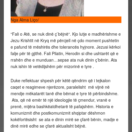
Nga Alma Liço/
“Fali o Atë, se nuk dinë ç ́bëjnë“. Kjo lutje e madhërishme e
Jezu Krishtit në Kryq më përcjell në çdo moment pushtetin
e pafund të mëshirës dhe tolerancës hyjnore. Jezusi kërkoi
falje për të gjithë. Fali Pilatin, Herodin si dhe ushtarët që e
rrahën dhe e munduan…sepse ata nuk dinin ç’bënin. Ata
nuk ishin të vetëdijshëm për mizorinë e tyre .
Duke reflektuar shpesh për këtë qëndrim që i tejkalon
caqet e reagimeve njerëzore, paralelisht më vijnë në
mendje mëkatarët tanë dhe bëmat e tyre të përbindshme.
Ata, që në emër të një ideologjie të çmendur, vranë e
prenë, mijëra bashkëatdhetarë të pafajshëm. Historia e
komunizmit dhe postkomunizmit shqiptar dëshmon
kokëfortësisht se ata e dinin mirë se çfarë bënin, madje e
dinë mirë edhe se çfarë aktualisht bëjnë.