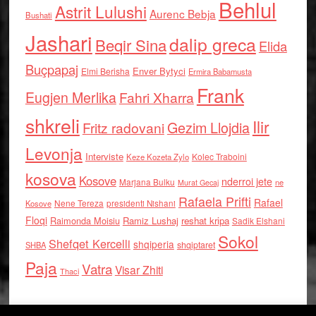
Behlul
Astrit Lulushi
Aurenc Bebja
Bushati
Jashari
dalip greca
Beqir Sina
Elida
Buçpapaj
Enver Bytyci
Elmi Berisha
Ermira Babamusta
Frank
Eugjen Merlika
Fahri Xharra
shkreli
Ilir
Gezim Llojdia
Fritz radovani
Levonja
Interviste
Kolec Traboini
Keze Kozeta Zylo
kosova
Kosove
nderroi jete
Marjana Bulku
ne
Murat Gecaj
Rafaela Prifti
Rafael
Nene Tereza
Kosove
presidenti Nishani
Floqi
Raimonda Moisiu
Ramiz Lushaj
reshat kripa
Sadik Elshani
Sokol
Shefqet Kercelli
shqiperia
shqiptaret
SHBA
Paja
Vatra
Visar Zhiti
Thaci