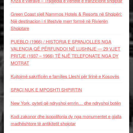
Kriza e vlerave – Tragjedia e vërtetë e tranzicionit shqiptar
Green Coast sjell Nammos Hotels & Resorts në Shqipëri:
Një destinacion i ri lifestyle merr formë në Rivierën
Shqiptare
PUEBLO (1966) / HISTORIA E SPANJOLLES NGA
VALENCIA QË PËRFUNDOI NË LUSHNJE — 29 VJET
PRITJE (1937 – 1966) TË NJË TELEFONATE NGA DY
MOTRAT
Kujtojmë sakrificën e familjes Lleshi për lirinë e Kosovës
SPAÇI NUK E MPOSHTI SHPIRTIN
New York, qyteti që ndryshoi emrin… dhe ndryshoi botën
Kodi zakonor dhe isopolifonia dy nga monumentet e gjalla
madhështore të antikitetit shqiptar