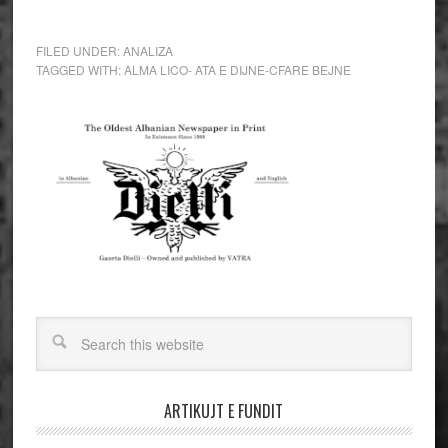
FILED UNDER:
ANALIZA
TAGGED WITH:
ALMA LICO- ATA E DIJNE-CFARE BEJNE
ARTIKUJT E FUNDIT