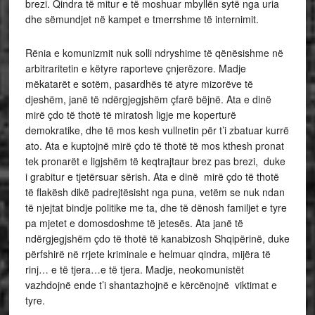
brezi. Qindra të mitur e të moshuar mbyllën sytë nga uria
dhe sëmundjet në kampet e tmerrshme të internimit.
Rënia e komunizmit nuk solli ndryshime të qënësishme në
arbitraritetin e këtyre raporteve çnjerëzore. Madje
mëkatarët e sotëm, pasardhës të atyre mizorëve të
djeshëm, janë të ndërgjegjshëm çfarë bëjnë. Ata e dinë
mirë çdo të thotë të miratosh ligje me koperturë
demokratike, dhe të mos kesh vullnetin për t’i zbatuar kurrë
ato. Ata e kuptojnë mirë çdo të thotë të mos kthesh pronat
tek pronarët e ligjshëm të keqtrajtaur brez pas brezi, duke
i grabitur e tjetërsuar sërish. Ata e dinë mirë çdo të thotë
të flakësh dikë padrejtësisht nga puna, vetëm se nuk ndan
të njejtat bindje politike me ta, dhe të dënosh familjet e tyre
pa mjetet e domosdoshme të jetesës. Ata janë të
ndërgjegjshëm çdo të thotë të kanabizosh Shqipërinë, duke
përfshirë në rrjete kriminale e helmuar qindra, mijëra të
rinj… e të tjera…e të tjera. Madje, neokomunistët
vazhdojnë ende t’i shantazhojnë e kërcënojnë viktimat e
tyre.