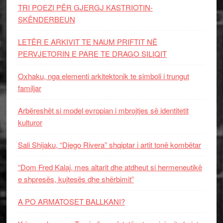
TRI POEZI PËR GJERGJ KASTRIOTIN-
SKËNDERBEUN
LETËR E ARKIVIT TE NAUM PRIFTIT NË
PERVJETORIN E PARE TE DRAGO SILIQIT
Oxhaku, nga elementi arkitektonik te simboli i trungut
familjar
Arbëreshët si model evropian i mbrojtjes së identitetit
kulturor
Sali Shijaku, “Diego Rivera” shqiptar i artit tonë kombëtar
“Dom Fred Kalaj, mes altarit dhe atdheut si hermeneutikë
e shpresës, kujtesës dhe shërbimit”
A PO ARMATOSET BALLKANI?