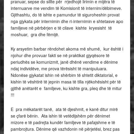
pranuar, sepse do sillte për rrjedhojë lirimin e mijëra të
internuarve me vendim të Komisionit të internim/dëbimeve.
Gjithashtu, do të ishte e pamundur të siguroheshin provat
nga gjykata për internimin dhe ri-internimin e shtetasve apo
familjeve në përbërjen e të cilave kishte kryesisht të
moshuar, gra dhe fëmijë.
Ky arsyetim barbar rëndohet akoma më shumë, kur është i
njohur dhe provuar fakti se në praktikat gjyqësore të
periudhës se komunizmit, janë dhënë vendime e dënime
ndaj individëve, me prova tërësisht të manipuluara.
Ndonëse gjykatat ishin në shërbim të shtetit diktatorial, e
kishin të vështirë të jepnin masa të tilla njëkohësisht për të
gjithë anëtarët e familjeve, ku kishte gra, pleq dhe të mitur
!!!
E pra mëkatarët tanë, ata të djeshmit, e kanë ditur mirë
se çfarë bënin. Ata ishin të vetëdijshëm për dënimet
mizore e të padrejta kundër familjeve të pafajshme e të
pambrojtura. Dënime që vazhdonin në përjetësi, brez pas