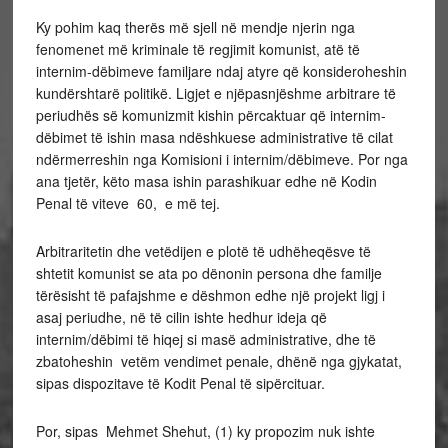
Ky pohim kaq therës më sjell në mendje njerin nga
fenomenet më kriminale të regjimit komunist, atë të
internim-dëbimeve familjare ndaj atyre që konsideroheshin
kundërshtarë politikë. Ligjet e njëpasnjëshme arbitrare të
periudhës së komunizmit kishin përcaktuar që internim-
dëbimet të ishin masa ndëshkuese administrative të cilat
ndërmerreshin nga Komisioni i internim/dëbimeve. Por nga
ana tjetër, këto masa ishin parashikuar edhe në Kodin
Penal të viteve 60, e më tej.
Arbitraritetin dhe vetëdijen e plotë të udhëheqësve të
shtetit komunist se ata po dënonin persona dhe familje
tërësisht të pafajshme e dëshmon edhe një projekt ligj i
asaj periudhe, në të cilin ishte hedhur ideja që
internim/dëbimi të hiqej si masë administrative, dhe të
zbatoheshin vetëm vendimet penale, dhënë nga gjykatat,
sipas dispozitave të Kodit Penal të sipërcituar.
Por, sipas Mehmet Shehut, (1) ky propozim nuk ishte