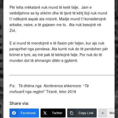
Për këta mëkatarë nuk mund të ketë falje. Jam e
vetëdijshme se ky shkrim dhe të tjerë të këtij lloji nuk mund
t’i ndikojnë aspak ata mizorë. Madje mund t’i konsiderojnë
arkaike, naive, e të gajasen me to. Ata nuk besojnë në
Zot.
E si mund të mendojmë e të flasim për faljen, kur ajo nuk
paraprihet nga pendesa. Ata kurrë nuk do të pendohen për
krimet e tyre, aq më pak të kërkojnë falje. Por nuk do të
munden dot të shmangin ditën e gjykimit.
___________________________________________________
P.s: Të dhëna nga
Konferenca
shkencore “
Të
mohuarit
nga
regjimi
” Tiranë, tetor 2018
Share via:
Facebook
Twitter
Copy Link
More