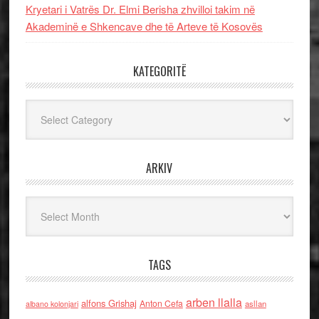
Kryetari i Vatrës Dr. Elmi Berisha zhvilloi takim në
Akademinë e Shkencave dhe të Arteve të Kosovës
KATEGORITË
Kategoritë
ARKIV
Arkiv
TAGS
arben llalla
alfons Grishaj
Anton Cefa
asllan
albano kolonjari