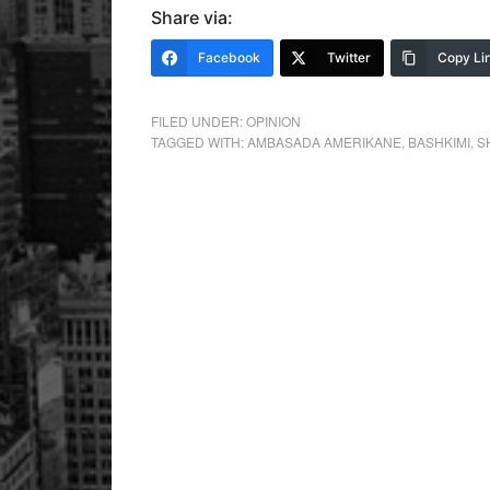
Share via:
Facebook
Twitter
Copy Li
FILED UNDER:
OPINION
TAGGED WITH:
AMBASADA AMERIKANE
,
BASHKIMI
,
S