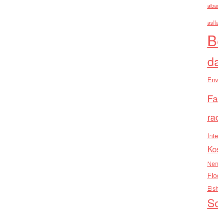
alba
asll
B
d
Env
Fa
ra
Inte
Ko
Nen
Flo
Els
So