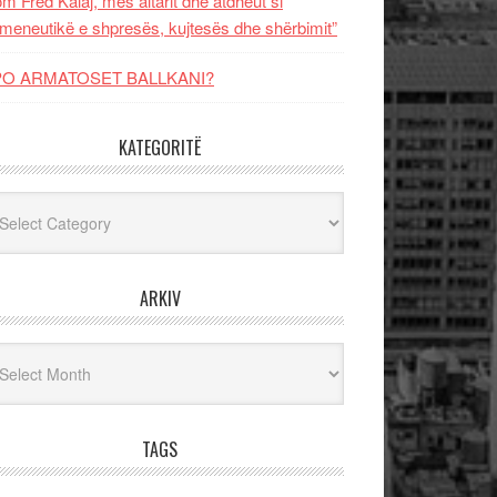
m Fred Kalaj, mes altarit dhe atdheut si
meneutikë e shpresës, kujtesës dhe shërbimit”
PO ARMATOSET BALLKANI?
KATEGORITË
egoritë
ARKIV
iv
TAGS