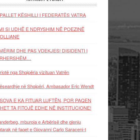
PALLET KËSHILLI I FEDERATËS VATRA
MI SI UDHË E NDRYSHIM NË POEZINË
OLLIANE
MËRIM DHE PAS VDEKJES! DISIDENTI I
ËRHERSHËM…
riotë nga Shqipëria vizituan Vatrën
ëseardhje në Shqipëri, Ambasador Eric Wendt
SOVA E KA FITUAR LUFTËN, POR PAQEN
HET TA FITOJË EDHE NË INSTITUCIONE!
nderbeg, mburoja e Arbërisë dhe gjeniu
tarak në faqet e Giovanni Carlo Saraceni-t