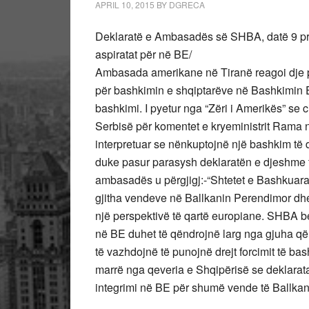
APRIL 10, 2015
BY
DGRECA
Deklaratë e Ambasadës së SHBA, datë 9 pril
aspiratat për në BE/
Ambasada amerikane në Tiranë reagoi dje p
për bashkimin e shqiptarëve në Bashkimin E
bashkimi. I pyetur nga “Zëri i Amerikës” se c
Serbisë për komentet e kryeministrit Rama në
interpretuar se nënkuptojnë një bashkim të 
duke pasur parasysh deklaratën e djeshme t
ambasadës u përgjigj:-“Shtetet e Bashkuara 
gjitha vendeve në Ballkanin Perendimor dhe
një perspektivë të qartë europiane. SHBA b
në BE duhet të qëndrojnë larg nga gjuha që
të vazhdojnë të punojnë drejt forcimit të b
marrë nga qeveria e Shqipërisë se deklarata
integrimi në BE për shumë vende të Ballkani