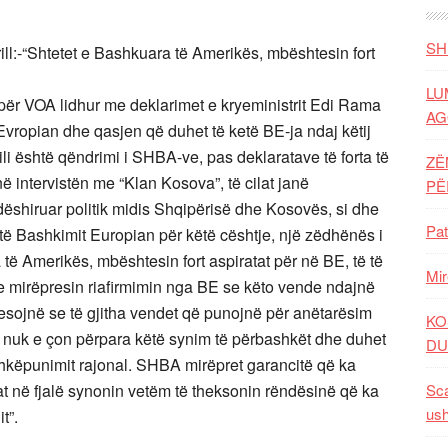
SH
l:-“Shtetet e Bashkuara të Amerikës, mbështesin fort
LU
ër VOA lidhur me deklarimet e kryeministrit Edi Rama
AG
vropian dhe qasjen që duhet të ketë BE-ja ndaj këtij
ili është qëndrimi i SHBA-ve, pas deklaratave të forta të
ZË
 intervistën me “Klan Kosova”, të cilat janë
P
dëshiruar politik midis Shqipërisë dhe Kosovës, si dhe
Pat
ë Bashkimit Europian për këtë cështje, një zëdhënës i
të Amerikës, mbështesin fort aspiratat për në BE, të të
Mir
 mirëpresin riafirmimin nga BE se këto vende ndajnë
esojnë se të gjitha vendet që punojnë për anëtarësim
KO
 nuk e çon përpara këtë synim të përbashkët dhe duhet
DU
ashkëpunimit rajonal. SHBA mirëpret garancitë që ka
t në fjalë synonin vetëm të theksonin rëndësinë që ka
Sca
ush
t”.