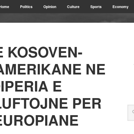
Home
Politics
Opinion
Culture
Sports
Economy
E KOSOVEN-
AMERIKANE NE
IPERIA E
LUFTOJNE PER
EUROPIANE