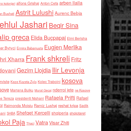
arben llalla
alfons Grishaj
Anton Cefa
no kolonjari
Astrit Lulushi
Aurenc Bebja
an Bushati
ehlul Jashari
Beqir Sina
alip greca
Elida Buçpapaj
Elmi Berisha
Eugjen Merlika
er Bytyci
Ermira Babamusta
Frank shkreli
hri Xharra
Fritz
Ilir Levonja
Gezim Llojdia
dovani
kosova
rviste
Kolec Traboini
Keze Kozeta Zylo
sove
nderroi jete
Marjana Bulku
ne Kosove
Murat Gecaj
Rafaela Prifti
Rafael
e Tereza
presidenti Nishani
qi
Raimonda Moisiu
Ramiz Lushaj
reshat kripa
Sadik
Shefqet Kercelli
shqiperia
hani
shqiptaret
SHBA
kol Paja
Vatra
Visar Zhiti
Thaci