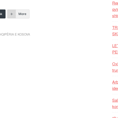
Rep
qyt
nk
More
sht
TR
SK
HQIPËRIA E KOSOVA
LE
PE
Oxh
tru
Arb
iden
Sal
ko