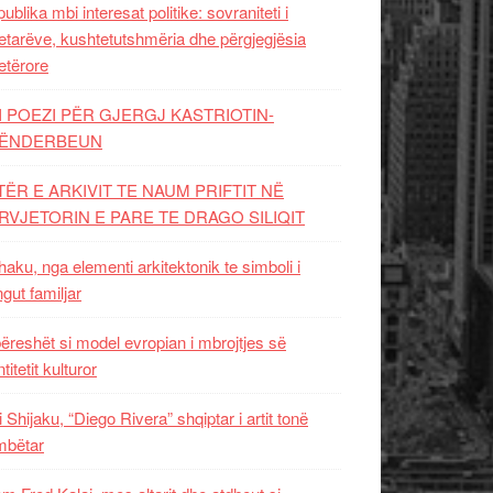
ublika mbi interesat politike: sovraniteti i
etarëve, kushtetutshmëria dhe përgjegjësia
etërore
I POEZI PËR GJERGJ KASTRIOTIN-
ËNDERBEUN
TËR E ARKIVIT TE NAUM PRIFTIT NË
RVJETORIN E PARE TE DRAGO SILIQIT
aku, nga elementi arkitektonik te simboli i
ngut familjar
ëreshët si model evropian i mbrojtjes së
titetit kulturor
i Shijaku, “Diego Rivera” shqiptar i artit tonë
mbëtar