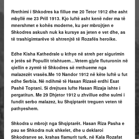
Rrethimi i Shkodres ka fillue me 20 Tetor 1912 dhe asht
mbyllë me 23 Prill 1913. Kjo luftë asht kenë nder ma të
mnershmet e kohës moderne, ku per mbrojtjen e
Shkodres askush nuk ka kursye as jeten e vet dhe, as
të trashigimtarëve të shtrenjtë të Rozafës heroike.
Edhe Kisha Kathedrale u kthye në streh per sigurimin
e jetës së Popullit trishtuem…
Vetem gjyle fluturonin në
qiellin e zymtë të Shkodres së rrethueme nga
malazezët vrasës.
Me 10 Nandor 1912 në këte luftë u fut
edhe Serbia. Në ndihmë të Hasan Rizasë erdhi Esat
Pashë Toptani. Si drejtues lufte Hasan Rizaja ishte i
pergatitun. Me 29 Dhjetor 1912 u zhvillue edhe sulmi i
fundit serbo malazez, ku Shqiptarët treguen veten të
pathyeshem.
Shkodra u mbrojt nga Shqiptarët. Hasan Riza Pasha e
pau se Shkodra nuk shkelet, dhe u deklaroi
Shkodranve se, krahas flamurit turk, në Kala Rozafat