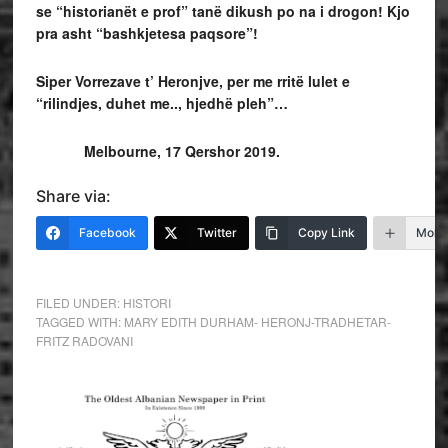
se “historianët e prof” tanë dikush po na i drogon! Kjo
pra asht “bashkjetesa paqsore”!
Siper Vorrezave t’ Heronjve, per me rritë lulet e
“rilindjes, duhet me.., hjedhë pleh”…
Melbourne, 17 Qershor 2019.
Share via:
Facebook
Twitter
Copy Link
More
FILED UNDER:
HISTORI
TAGGED WITH:
MARY EDITH DURHAM- HERONJ-TRADHETAR-
FRITZ RADOVANI