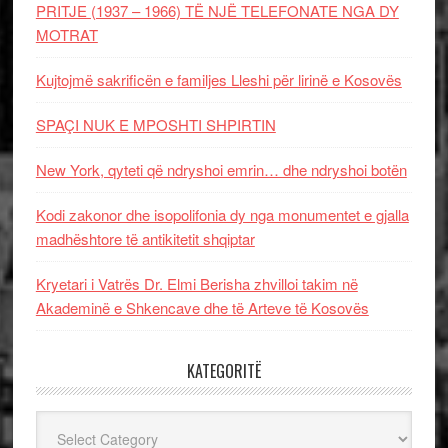
PRITJE (1937 – 1966) TË NJË TELEFONATE NGA DY
MOTRAT
Kujtojmë sakrificën e familjes Lleshi për lirinë e Kosovës
SPAÇI NUK E MPOSHTI SHPIRTIN
New York, qyteti që ndryshoi emrin… dhe ndryshoi botën
Kodi zakonor dhe isopolifonia dy nga monumentet e gjalla
madhështore të antikitetit shqiptar
Kryetari i Vatrës Dr. Elmi Berisha zhvilloi takim në
Akademinë e Shkencave dhe të Arteve të Kosovës
KATEGORITË
Kategoritë