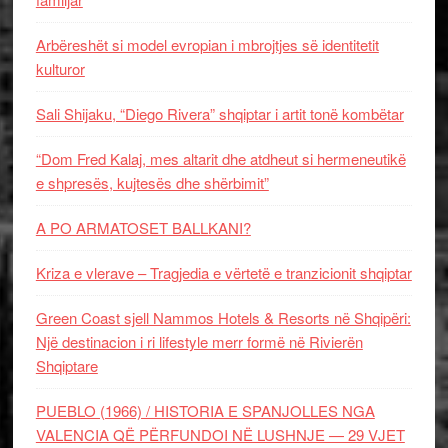
Arbëreshët si model evropian i mbrojtjes së identitetit
kulturor
Sali Shijaku, “Diego Rivera” shqiptar i artit tonë kombëtar
“Dom Fred Kalaj, mes altarit dhe atdheut si hermeneutikë
e shpresës, kujtesës dhe shërbimit”
A PO ARMATOSET BALLKANI?
Kriza e vlerave – Tragjedia e vërtetë e tranzicionit shqiptar
Green Coast sjell Nammos Hotels & Resorts në Shqipëri:
Një destinacion i ri lifestyle merr formë në Rivierën
Shqiptare
PUEBLO (1966) / HISTORIA E SPANJOLLES NGA
VALENCIA QË PËRFUNDOI NË LUSHNJE — 29 VJET