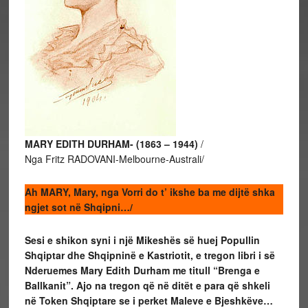
MARY EDITH DURHAM- (1863 – 1944)
/
Nga Fritz RADOVANI-Melbourne-Australi/
Ah MARY, Mary, nga Vorri do t’ ikshe ba me dijtë shka
ngjet sot në Shqipni…/
Sesi e shikon syni i një Mikeshës së huej Popullin
Shqiptar dhe Shqipninë e Kastriotit, e tregon libri i së
Nderuemes Mary Edith Durham me titull “Brenga e
Ballkanit”. Ajo na tregon që në ditët e para që shkeli
në Token Shqiptare se i perket Maleve e Bjeshkëve…