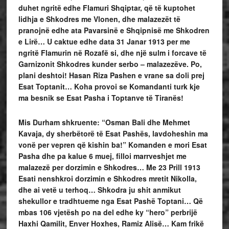
duhet ngritë edhe Flamuri Shqiptar, që të kuptohet
lidhja e Shkodres me Vlonen, dhe malazezët të
pranojnë edhe ata Pavarsinë e Shqipnisë me Shkodren
e Lirë… U caktue edhe data 31 Janar 1913 per me
ngritë Flamurin në Rozafë si, dhe një sulm i forcave të
Garnizonit Shkodres kunder serbo – malazezëve. Po,
plani deshtoi! Hasan Riza Pashen e vrane sa doli prej
Esat Toptanit…
Koha provoi se Komandanti turk kje
ma besnik se Esat Pasha i Toptanve të Tiranës!
Mis Durham shkruente: “Osman Bali dhe Mehmet
Kavaja, dy sherbëtorë të Esat Pashës, lavdoheshin ma
vonë per vepren që kishin ba!” Komanden e mori Esat
Pasha dhe pa kalue 6 muej, filloi marrveshjet me
malazezë per dorzimin e Shkodres… Me 23 Prill 1913
Esati nenshkroi dorzimin e Shkodres mretit Nikolla,
dhe ai vetë u terhoq… Shkodra ju shit anmikut
shekullor e tradhtueme nga Esat Pashë Toptani… Që
mbas 106 vjetësh po na del edhe ky “hero” perbrijë
Haxhi Qamilit, Enver Hoxhes, Ramiz Alisë… Kam frikë