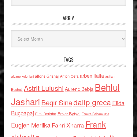
ARKIV
Arkiv
TAGS
arben llalla
alfons Grishaj
Anton Cefa
asllan
albano kolonjari
Behlul
Astrit Lulushi
Aurenc Bebja
Bushati
Jashari
dalip greca
Beqir Sina
Elida
Buçpapaj
Enver Bytyci
Elmi Berisha
Ermira Babamusta
Frank
Eugjen Merlika
Fahri Xharra