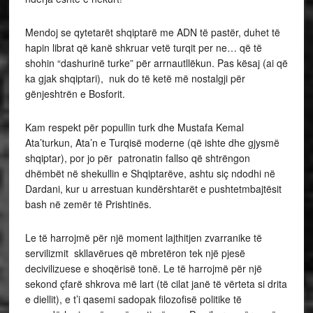
Mendoj se qytetarët shqiptarë me ADN të pastër, duhet të
hapin librat që kanë shkruar vetë turqit per ne… që të
shohin “dashurinë turke” për arrnautllëkun. Pas kësaj (ai që
ka gjak shqiptari), nuk do të ketë më nostalgji për
gënjeshtrën e Bosforit.
Kam respekt për popullin turk dhe Mustafa Kemal
Ata’turkun, Ata’n e Turqisë moderne (që ishte dhe gjysmë
shqiptar), por jo për patronatin fallso që shtrëngon
dhëmbët në shekullin e Shqiptarëve, ashtu siç ndodhi në
Dardani, kur u arrestuan kundërshtarët e pushtetmbajtësit
bash në zemër të Prishtinës.
Le të harrojmë për një moment lajthitjen zvarranike të
servilizmit skllavërues që mbretëron tek një pjesë
decivilizuese e shoqërisë tonë. Le të harrojmë për një
sekond çfarë shkrova më lart (të cilat janë të vërteta si drita
e diellit), e t’i qasemi sadopak filozofisë politike të