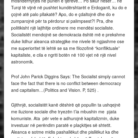
mosndërhyrjes në punën e tjerëve… Po sikur nesër… në
Turqi të vijnë në pushtet kundërshtarët e Erdoganit, ku do e
çojnë atë palo pllakatë? Apo, do e çdaltojnë dhe do e
zumparojnë për ta përdorur si palimpsest?! Pra, dhe
politikisht një lajthitje ordinere me mendësi socialiste.
Socialistët mendojnë se demokracia është më e prekshme
duke lidhur aleanca strategjike me nivele të ngjashme ose
me superioritet të lehtë se sa me filozofinë “konfliktuale”
kapitaliste, e cila e ngriti botën në 100 vjet në një nivel
astronomik.
Prof John Parick Diggins Says: The Socialist simply cannot
face the fact that there is no conflict between democracy
and capitalism…(Politics and Vision. P, 525) .
Gjithnjë, socialistët kanë dëshirë që popullin ta ushqejnë
me iluzione sociale dhe tryezën t’ia mbushin me pjata
komuniste. Ata për vete e adhurojnë kapitalizmin, duke
investuar në perëndim paratë e plaçkitjes së shtetit.
Aleanca e sotme midis pashallëkut dhe pisllëkut ka dhe