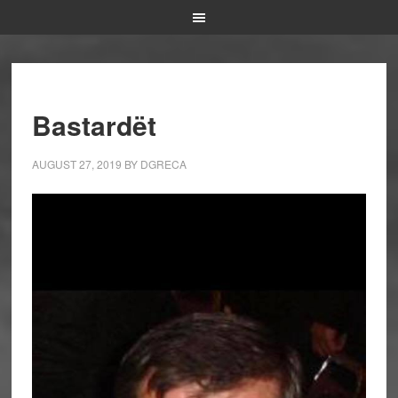
Bastardët
AUGUST 27, 2019
BY
DGRECA