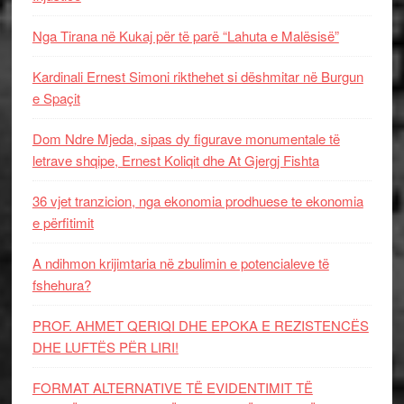
Nga Tirana në Kukaj për të parë “Lahuta e Malësisë”
Kardinali Ernest Simoni rikthehet si dëshmitar në Burgun
e Spaçit
Dom Ndre Mjeda, sipas dy figurave monumentale të
letrave shqipe, Ernest Koliqit dhe At Gjergj Fishta
36 vjet tranzicion, nga ekonomia prodhuese te ekonomia
e përfitimit
A ndihmon krijimtaria në zbulimin e potencialeve të
fshehura?
PROF. AHMET QERIQI DHE EPOKA E REZISTENCЁS
DHE LUFTЁS PЁR LIRI!
FORMAT ALTERNATIVE TË EVIDENTIMIT TË