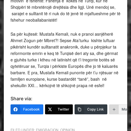
motivin e fshehtë: Fshehja e kokës në Turqi, kur në
Shqipëri të mbretërojë drejtësia dhe ligji. Unë mendoj se,
sarajet e sulltanit të ri nuk do të jenë të mjaftueshme për të
fshehur neoballabanistët!
Sa për kujtesë: Mustafa Kemali, nuk e pranoi asnjëherë
Ahmet Zogun për Mbret?! Sepse Ata’turku kishte luftuar
pikërisht kundër sulltanatit anakronik, duke u përpjekur ta
reformonte emrin e keq të Turqisë deri aty sa, dhe gërmat
e gjuhës turke i ktheu në latinisht që t’i tregonte botës së
qytetëruar se, Turqia i përkiste Europës dhe jo të kaluarës
barbare. E pra, Mustafa Kemali punonte për t’u njësuar në
familjen europiane, kurse bastardët “tanë”, bash në
shekullin XXI… kërkojnë të shkojnë prapa në esfel!
Share via:
Facebook
Twitter
Copy Link
More
FILED UNDER:
EMIGRACION
,
OPINION