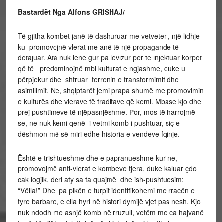
Bastardët
Nga Alfons GRISHAJ/
Të gjitha kombet janë të dashuruar me vetveten, një lidhje
ku promovojnë vlerat me anë të një propagande të
detajuar. Ata nuk lënë gur pa lëvizur për të injektuar korpet
që të predominojnë mbi kulturat e ngjashme, duke u
përpjekur dhe shtruar terrenin e transformimit dhe
asimilimit. Ne, shqiptarët jemi prapa shumë me promovimin
e kulturës dhe vlerave të traditave që kemi. Mbase kjo dhe
prej pushtimeve të njëpasnjëshme. Por, mos të harrojmë
se, ne nuk kemi qenë i vetmi komb i pushtuar, siç e
dëshmon më së miri edhe historia e vendeve fqinje.
Është e trishtueshme dhe e papranueshme kur ne,
promovojmë anti-vlerat e kombeve tjera, duke kaluar çdo
cak logjik, deri aty sa ta quajmë dhe ish-pushtuesim:
“Vëlla!” Dhe, pa pikën e turpit identifikohemi me rracën e
tyre barbare, e cila hyri në histori dymijë vjet pas nesh. Kjo
nuk ndodh me asnjë komb në rruzull, vetëm me ca hajvanë