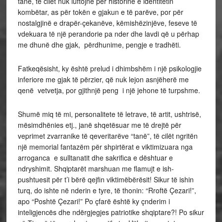
tanë, të cilët nuk luftojnë për historinë e identitetin
kombëtar, as për tokën e gjakun e të parëve, por për
nostalgjinë e drapër-çekanëve, këmishëzinjëve, feseve të
vdekuara të një perandorie pa nder dhe lavdi që u përhap
me dhunë dhe gjak, përdhunime, pengje e tradhëti.
Fatkeqësisht, ky është prelud i dhimbshëm i një psikologjie
inferiore me gjak të përzier, që nuk lejon asnjëherë me
qenë vetvetja, por gjithnjë peng i një jehone të turpshme.
Shumë miq të mi, personalitete të letrave, të artit, ushtrisë,
mësimdhënies etj., janë shqetësuar me të drejtë për
veprimet zvarranike të qeveritarëve “tanë”, të cilët ngritën
një memorial fantazëm për shpirtërat e viktimizuara nga
arroganca e sulltanatit dhe sakrifica e dështuar e
ndryshimit. Shqiptarët marshuan me flamujt e ish-
pushtuesit për t’i bërë qejfin viktimëbërësit! Sikur të ishin
turq, do ishte në nderin e tyre, të thonin: “Rroftë Çezari!”,
apo “Poshtë Çezari!” Po çfarë është ky çnderim i
inteligjencës dhe ndërgjegjes patriotike shqiptare?! Po sikur