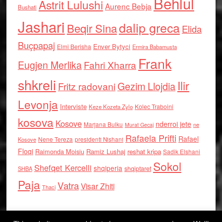
Behlul
Astrit Lulushi
Aurenc Bebja
Bushati
Jashari
dalip greca
Beqir Sina
Elida
Buçpapaj
Enver Bytyci
Elmi Berisha
Ermira Babamusta
Frank
Eugjen Merlika
Fahri Xharra
shkreli
Ilir
Gezim Llojdia
Fritz radovani
Levonja
Interviste
Kolec Traboini
Keze Kozeta Zylo
kosova
Kosove
nderroi jete
Marjana Bulku
ne
Murat Gecaj
Rafaela Prifti
Rafael
Nene Tereza
Kosove
presidenti Nishani
Floqi
Raimonda Moisiu
Ramiz Lushaj
reshat kripa
Sadik Elshani
Sokol
Shefqet Kercelli
shqiperia
shqiptaret
SHBA
Paja
Vatra
Visar Zhiti
Thaci