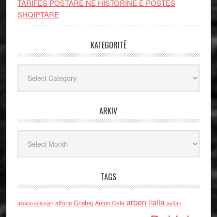
TARIFËS POSTARE NË HISTORINË E POSTËS
SHQIPTARE
KATEGORITË
Kategoritë
ARKIV
Arkiv
TAGS
arben llalla
alfons Grishaj
Anton Cefa
asllan
albano kolonjari