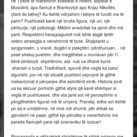
në Tiranë të marshonin svastikat e Hitlerit, sopatat e
Musolinit, apo flamujt e Brankoviçit apo Knjaz Nikollës,
çfarë do bëhej? Ku është ndryshimi i këtyre të fundit me të
parin? Pushtuesit kanë një brutta figura, një uri, një
përbuzje, një psikologji. Miklimi anadollak ka qenë dhe më
parë. Respektimi haraçpaguesit nuk ishte asgjë tjetër
vetëm strategjia e nënshtrimit të butë. Shqiptarët u
syrgjynosën, u vranë, dogjën e plakçitën, përdhunuan… në
pesë shekuj pushtim, dhe megjithëse u munduan për t’i
bërë simbiozë shpirtërore, ata nuk ua dhanë kurrë
shansin e turpit. Tradhëtarë, spiunë dhe vegla ka patur
sigurisht, por në një situatë pushtimi veprojnë të gjithë
mekanizmat e përçarjes dhe asimilimit etnik. Historia jonë
ua ka skicuar portretin gjithë atyre që kanë shërbyer si
vegla të pushtuesve, dhe ata janë sot në perceptimin e
përgjithshëm figurat më të urryera. Prandaj edhe sot është
po aq e urrejtshme, në mos më shumë, për shkak se
gjendemi në paqe, gjithë kjo përulësi e neveritshme me
parada flamujsh para një zvarraniku të izoluar!
Propaganda e vëllazërisë shpirtërore të shtirë ngjason me