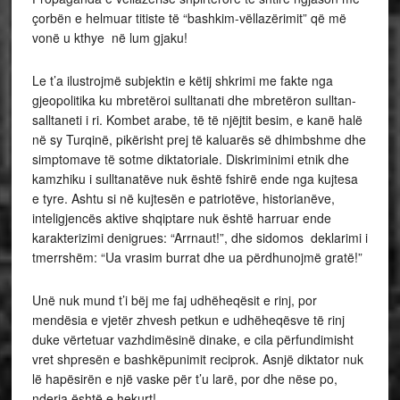
çorbën e helmuar titiste të “bashkim-vëllazërimit” që më
vonë u kthye në lum gjaku!
Le t’a ilustrojmë subjektin e këtij shkrimi me fakte nga
gjeopolitika ku mbretëroi sulltanati dhe mbretëron sulltan-
salltaneti i ri. Kombet arabe, të të njëjtit besim, e kanë halë
në sy Turqinë, pikërisht prej të kaluarës së dhimbshme dhe
simptomave të sotme diktatoriale. Diskriminimi etnik dhe
kamzhiku i sulltanatëve nuk është fshirë ende nga kujtesa
e tyre. Ashtu si në kujtesën e patriotëve, historianëve,
inteligjencës aktive shqiptare nuk është harruar ende
karakterizimi denigrues: “Arrnaut!”, dhe sidomos deklarimi i
tmerrshëm: “Ua vrasim burrat dhe ua përdhunojmë gratë!”
Unë nuk mund t’i bëj me faj udhëheqësit e rinj, por
mendësia e vjetër zhvesh petkun e udhëheqësve të rinj
duke vërtetuar vazhdimësinë dinake, e cila përfundimisht
vret shpresën e bashkëpunimit reciprok. Asnjë diktator nuk
lë hapësirën e një vaske për t’u larë, por dhe nëse po,
nderja është e hekurt!