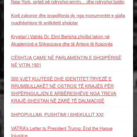
New York, qyteti që ndryshoi emrin… dhe ndryshoi botën
Kodi zakonor dhe isopolifonia dy nga monumentet e gjalla
madhështore të antikitetit shqiptar
Kryetari i Vatrës Dr. Elmi Berisha zhvilloi takim në
Akademinë e Shkencave dhe të Arteve të Kosovës
ÇËSHTJA ÇAME NË PARLAMENTIN E SHQIPËRISË
NË VITIN 1921
300 VJET KUJTESË DHE IDENTITET-TRYEZË E
RRUMBULLAKËT NË OSTROS TË KRAJËS PËR
SHPËRNGULJEN E ARBËRESHËVE NGA TREVA
KRAJË-SHESTAN NË ZARË TË DALMACISË
SHPOPULLIMI, PUSHTIMI I SHEKULLIT XXI
VATRA’s Letter to President Trump: End the Hague
Injustice