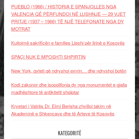
PUEBLO (1966) / HISTORIA E SPANJOLLES NGA
VALENCIA QË PËRFUNDOI NË LUSHNJE — 29 VJET
PRITJE (1937 – 1966) TË NJË TELEFONATE NGA DY
MOTRAT
Kujtojmë sakrificën e familjes Lleshi për lirinë e Kosovës
SPAÇI NUK E MPOSHTI SHPIRTIN
New York, qyteti që ndryshoi emrin… dhe ndryshoi botën
Kodi zakonor dhe isopolifonia dy nga monumentet e gjalla
madhështore të antikitetit shqiptar
Kryetari i Vatrës Dr. Elmi Berisha zhvilloi takim në
Akademinë e Shkencave dhe të Arteve të Kosovës
KATEGORITË