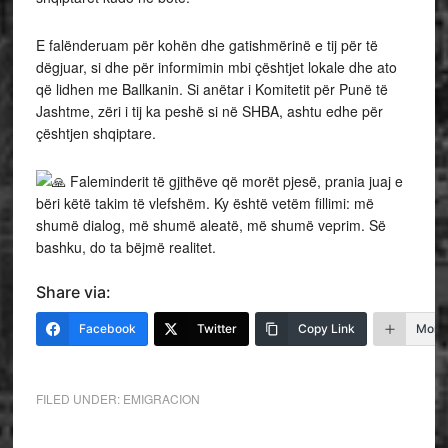
E falënderuam për kohën dhe gatishmërinë e tij për të
dëgjuar, si dhe për informimin mbi çështjet lokale dhe ato
që lidhen me Ballkanin. Si anëtar i Komitetit për Punë të
Jashtme, zëri i tij ka peshë si në SHBA, ashtu edhe për
çështjen shqiptare.
Faleminderit të gjithëve që morët pjesë, prania juaj e
bëri këtë takim të vlefshëm. Ky është vetëm fillimi: më
shumë dialog, më shumë aleatë, më shumë veprim. Së
bashku, do ta bëjmë realitet.
Share via:
Facebook
Twitter
Copy Link
More
FILED UNDER:
EMIGRACION