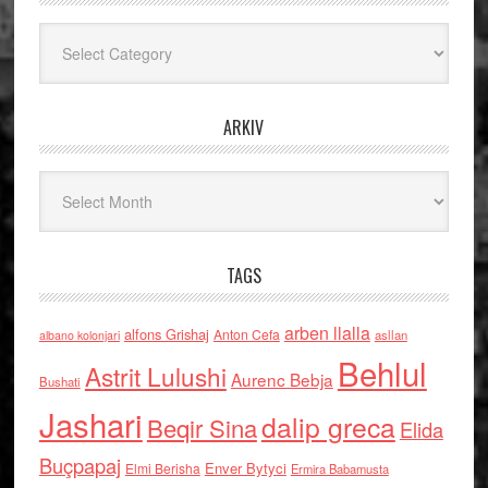
Kategoritë
ARKIV
Arkiv
TAGS
arben llalla
alfons Grishaj
Anton Cefa
asllan
albano kolonjari
Behlul
Astrit Lulushi
Aurenc Bebja
Bushati
Jashari
dalip greca
Beqir Sina
Elida
Buçpapaj
Enver Bytyci
Elmi Berisha
Ermira Babamusta