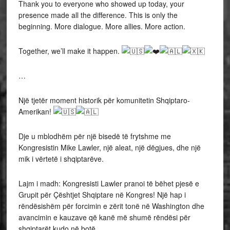
Thank you to everyone who showed up today, your
presence made all the difference. This is only the
beginning. More dialogue. More allies. More action.
Together, we’ll make it happen.
…
Një tjetër moment historik për komunitetin Shqiptaro-
Amerikan!
Dje u mblodhëm për një bisedë të frytshme me
Kongresistin Mike Lawler, një aleat, një dëgjues, dhe një
mik i vërtetë i shqiptarëve.
Lajm i madh: Kongresisti Lawler pranoi të bëhet pjesë e
Grupit për Çështjet Shqiptare në Kongres! Një hap i
rëndësishëm për forcimin e zërit tonë në Washington dhe
avancimin e kauzave që kanë më shumë rëndësi për
shqiptarët kudo në botë.