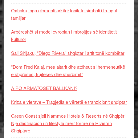
Oxhaku, nga elementi arkitektonik te simboli i trungut
familjar
Arbëreshët si model evropian i mbrojtjes së identitetit
kulturor
Sali Shijaku, “Diego Rivera” shqiptar i artit tonë kombëtar
“Dom Fred Kalaj, mes altarit dhe atdheut si hermeneutikë
e shpresës, kujtesës dhe shërbimit”
A PO ARMATOSET BALLKANI?
Kriza e vlerave – Tragjedia e vërtetë e tranzicionit shqiptar
Green Coast sjell Nammos Hotels & Resorts në Shqipëri:
Një destinacion i ri lifestyle merr formë në Rivierën
Shqiptare