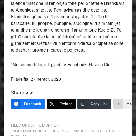
falenderimet dhe mirënjohjen tonë për Shtetet e Bashkuara
të Amerikës, shtetit të Pennsylvanias dhe qytetit të
Filadelfias që na kanë pranuar si qytetar të lirë e të
barabartë, ku jetojmë, punojmë, studiojmë, rrisim familjet
tona dhe me krenari e ngrehim flamurin tonë Kuq e Zi. Të
gjithë shqiptarëve kudo që jetojnë në botë u urojmë me
gjithë zemër: Gezuar 28 Nëntorin! Ndërsa Shqipërisë sonë
të dashur i urojmë mbarësi e përjetësi.
*M
ë
shum
ë
fotografi gjeni n
ë
Facebook: Gazeta Dielli
Filadelfia, 27 nentor, 2020
Share via:
Facebook
Twitter
Copy Link
More
FILED UNDER:
KOMUNITET
TAGGED WITH:
BIJTE E SHQIPES
,
FLAMURI 28 NENTOR
,
SADIK