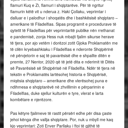
flamuri Kuq e Zi, flamuri i shqiptarëve. Për të ngritur
flamurin këtë vit u nderua z. Haki Çollaku, veprimtar i
dalluar e i palodhur i shoqatës dhe i bashkësisë shqiptaro –
amerikane të Filadelfias. Sipas programit e procedurave të
qytetit të Filadelfias për veprimtaritë publike nën rrethanat
e pandemisë, zonja Hess nuk mbajti fjalim sikurse herave
të tjera, por ajo vetëm i dorëzoi zotit Gjoka Proklamatën me
të cilën kryebashkiaku i Filadelfias e nderonte Shqipërinë
në përvjetorin e saj të pavarësisë dhe e shpallte ditën e
premte, 27 Nentor, 2020 që të jetë dita e nderimit të Ditës
së Pavarësisë së Shqipërisë në Filadelfia. Ndër të tjera në
tekstin e Proklamatës lartësohej historia e Shqipërisë,
miqësia shqiptaro – amerikane dhe vlerësohej puna e
ndihmesa e shqiptarëvë në zhvillimin e përparimin e
Filadelfias, duke sjellur kulturën e tyre, vlerat e larta
kombëtare e njerëzore.
Pas këtyre fjalimeve të rastit përsëri edhe për disa çaste
jehoi kënga dhe vallja shqiptare. Por, nuk u mbyll me kaq
kjo veprimtari: Zoti Enver Parllaku i ftoi të gjithë të