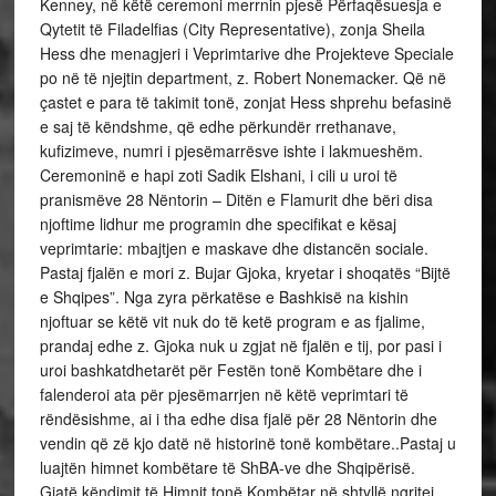
Kenney, në këtë ceremoni merrnin pjesë Përfaqësuesja e
Qytetit të Filadelfias (City Representative), zonja Sheila
Hess dhe menagjeri i Veprimtarive dhe Projekteve Speciale
po në të njejtin department, z. Robert Nonemacker. Që në
çastet e para të takimit tonë, zonjat Hess shprehu befasinë
e saj të këndshme, që edhe përkundër rrethanave,
kufizimeve, numri i pjesëmarrësve ishte i lakmueshëm.
Ceremoninë e hapi zoti Sadik Elshani, i cili u uroi të
pranismëve 28 Nëntorin – Ditën e Flamurit dhe bëri disa
njoftime lidhur me programin dhe specifikat e kësaj
veprimtarie: mbajtjen e maskave dhe distancën sociale.
Pastaj fjalën e mori z. Bujar Gjoka, kryetar i shoqatës “Bijtë
e Shqipes”. Nga zyra përkatëse e Bashkisë na kishin
njoftuar se këtë vit nuk do të ketë program e as fjalime,
prandaj edhe z. Gjoka nuk u zgjat në fjalën e tij, por pasi i
uroi bashkatdhetarët për Festën tonë Kombëtare dhe i
falenderoi ata për pjesëmarrjen në këtë veprimtari të
rëndësishme, ai i tha edhe disa fjalë për 28 Nëntorin dhe
vendin që zë kjo datë në historinë tonë kombëtare..Pastaj u
luajtën himnet kombëtare të ShBA-ve dhe Shqipërisë.
Gjatë këndimit të Himnit tonë Kombëtar në shtyllë ngritej