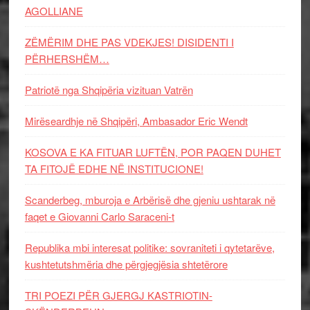
AGOLLIANE
ZËMËRIM DHE PAS VDEKJES! DISIDENTI I
PËRHERSHËM…
Patriotë nga Shqipëria vizituan Vatrën
Mirëseardhje në Shqipëri, Ambasador Eric Wendt
KOSOVA E KA FITUAR LUFTËN, POR PAQEN DUHET
TA FITOJË EDHE NË INSTITUCIONE!
Scanderbeg, mburoja e Arbërisë dhe gjeniu ushtarak në
faqet e Giovanni Carlo Saraceni-t
Republika mbi interesat politike: sovraniteti i qytetarëve,
kushtetutshmëria dhe përgjegjësia shtetërore
TRI POEZI PËR GJERGJ KASTRIOTIN-