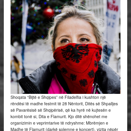
Shoqata “Bijtë e Shqipes” në Filadelfia i kushton një
rëndësi të madhe festmit të 28 Nëntorit, Ditës së Shpalljes
së Pavarësisë së Shqipërisë, që ka hyrë në kujtesën e
kombit tonë si, Dita e Flamurit. Kjo ditë shënohet me
organizimin e veprimtarive të ndryshme: Mbrëmjen e
Madhe të Flamurit (darkë solemne e koncert), vizita nëpër