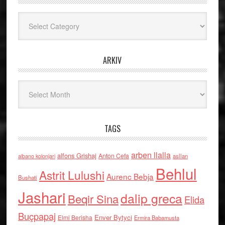
Kategoritë
ARKIV
Arkiv
TAGS
arben llalla
alfons Grishaj
Anton Cefa
asllan
albano kolonjari
Behlul
Astrit Lulushi
Aurenc Bebja
Bushati
Jashari
dalip greca
Beqir Sina
Elida
Buçpapaj
Enver Bytyci
Elmi Berisha
Ermira Babamusta