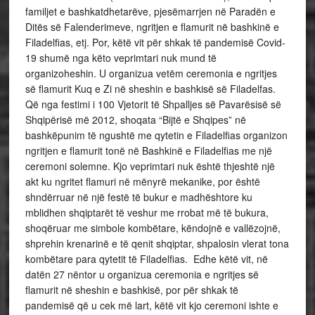
familjet e bashkatdhetarëve, pjesëmarrjen në Paradën e
Ditës së Falenderimeve, ngritjen e flamurit në bashkinë e
Filadelfias, etj. Por, këtë vit për shkak të pandemisë Covid-
19 shumë nga këto veprimtari nuk mund të
organizoheshin. U organizua vetëm ceremonia e ngritjes
së flamurit Kuq e Zi në sheshin e bashkisë së Filadelfas.
Që nga festimi i 100 Vjetorit të Shpalljes së Pavarësisë së
Shqipërisë më 2012, shoqata “Bijtë e Shqipes” në
bashkëpunim të ngushtë me qytetin e Filadelfias organizon
ngritjen e flamurit tonë në Bashkinë e Filadelfias me një
ceremoni solemne. Kjo veprimtari nuk është thjeshtë një
akt ku ngritet flamuri në mënyrë mekanike, por është
shndërruar në një festë të bukur e madhështore ku
mblidhen shqiptarët të veshur me rrobat më të bukura,
shoqëruar me simbole kombëtare, këndojnë e vallëzojnë,
shprehin krenarinë e të qenit shqiptar, shpalosin vlerat tona
kombëtare para qytetit të Filadelfias. Edhe këtë vit, në
datën 27 nëntor u organizua ceremonia e ngritjes së
flamurit në sheshin e bashkisë, por për shkak të
pandemisë që u cek më lart, këtë vit kjo ceremoni ishte e