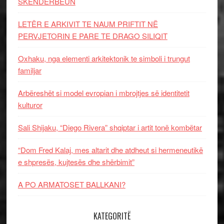
SKËNDERBEUN
LETËR E ARKIVIT TE NAUM PRIFTIT NË
PERVJETORIN E PARE TE DRAGO SILIQIT
Oxhaku, nga elementi arkitektonik te simboli i trungut
familjar
Arbëreshët si model evropian i mbrojtjes së identitetit
kulturor
Sali Shijaku, “Diego Rivera” shqiptar i artit tonë kombëtar
“Dom Fred Kalaj, mes altarit dhe atdheut si hermeneutikë
e shpresës, kujtesës dhe shërbimit”
A PO ARMATOSET BALLKANI?
KATEGORITË