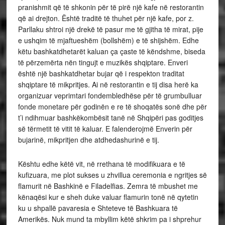
pranishmit që të shkonin për të pirë një kafe në restorantin
që ai drejton. Është traditë të thuhet për një kafe, por z.
Parllaku shtroi një drekë të pasur me të gjitha të mirat, pije
e ushqim të mjaftueshëm (bollshëm) e të shijshëm. Edhe
këtu bashkatdhetarët kaluan ça çaste të këndshme, biseda
të përzemërta nën tingujt e muzikës shqiptare. Enveri
është një bashkatdhetar bujar që i respekton traditat
shqiptare të mikpritjes. Ai në restorantin e tij disa herë ka
organizuar veprimtari fondembledhëse për të grumbulluar
fonde monetare për godinën e re të shoqatës sonë dhe për
t’i ndihmuar bashkëkombësit tanë në Shqipëri pas goditjes
së tërmetit të vitit të kaluar. E falenderojmë Enverin për
bujarinë, mikpritjen dhe atdhedashurinë e tij.
Kështu edhe këtë vit, në rrethana të modifikuara e të
kufizuara, me plot sukses u zhvillua ceremonia e ngritjes së
flamurit në Bashkinë e Filadelfias. Zemra të mbushet me
kënaqësi kur e sheh duke valuar flamurin tonë në qytetin
ku u shpallë pavaresia e Shteteve të Bashkuara të
Amerikës. Nuk mund ta mbyllim këtë shkrim pa i shprehur