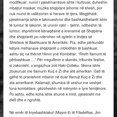
modifikuar: numri i pjesëmarrësve ishte i kufizuar, duheshin
mbajtur maskat; muzika shqiptare jehonte në shesh, por
nuk mund të vallëzonim si herave të tjera. Megjithatë,
pjesëmarrja ishte e lakmueshme dhe bashkatdhetarët ishin
të lumtur të takonin, të uronin njëri – tjetrin, ndiheshin të
lumtur, shprehninë kënaqësinë e krenarinë që Shqipëria
dhe shqiptarët po nderohen në qytetin e lindjes së
Shteteve të Bashkuara të Amerikës. Pra, edhe përkundër
këtyre rrethanave shqiptarët u mblodhën të bashkuar,
ashtu siç na thërret Himni ynë Kombëtar: “Rreth flamurit të
përbashkuar….” Për rregullimin e skenës, tribunës festive,
si zakonisht, u angazhua zoti Haki Çollaku. Skena ishte
zbukuruar me flamurin Kuq e Zi dhe atë amerikan. Gati të
gjithë të pranishmit mbanin në duar flamujt Kuq e Zi dhe
ata amerikanë. Kalamajt, shumica të veshur me veshjet
tona kombëtare, gëzoheshin në mënyrën e tyre femijërore.
Po ashtu, edhe koha ishte shumë e mirë, pjesërisht me
diell dhe e ngrohtë.
Në emër të kryebashkiakut (Mayor-it) të Filadelfias, Jim