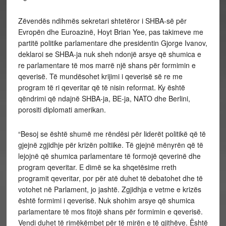
Zëvendës ndihmës sekretari shtetëror i SHBA-së për
Evropën dhe Euroazinë, Hoyt Brian Yee, pas takimeve me
partitë politike parlamentare dhe presidentin Gjorge Ivanov,
deklaroi se SHBA-ja nuk sheh ndonjë arsye që shumica e
re parlamentare të mos marrë një shans për formimin e
qeverisë. Të mundësohet krijimi i qeverisë së re me
program të ri qeveritar që të nisin reformat. Ky është
qëndrimi që ndajnë SHBA-ja, BE-ja, NATO dhe Berlini,
porositi diplomati amerikan.
“Besoj se është shumë me rëndësi për liderët politikë që të
gjejnë zgjidhje për krizën poltiike. Të gjejnë mënyrën që të
lejojnë që shumica parlamentare të formojë qeverinë dhe
program qeveritar. E dimë se ka shqetësime rreth
programit qeveritar, por për atë duhet të debatohet dhe të
votohet në Parlament, jo jashtë. Zgjidhja e vetme e krizës
është formimi i qeverisë. Nuk shohim arsye që shumica
parlamentare të mos fitojë shans për formimin e qeverisë.
Vendi duhet të rimëkëmbet për të mirën e të gjithëve. Është