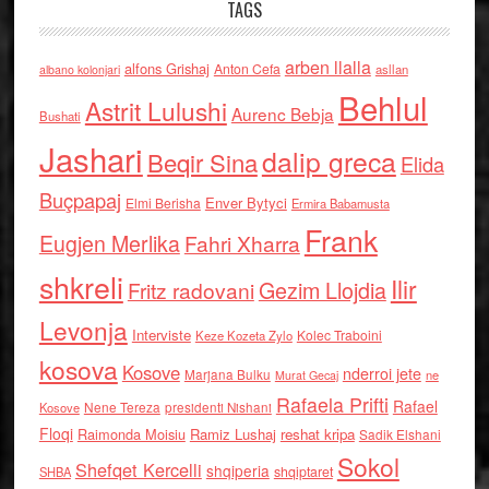
TAGS
arben llalla
alfons Grishaj
Anton Cefa
asllan
albano kolonjari
Behlul
Astrit Lulushi
Aurenc Bebja
Bushati
Jashari
dalip greca
Beqir Sina
Elida
Buçpapaj
Enver Bytyci
Elmi Berisha
Ermira Babamusta
Frank
Eugjen Merlika
Fahri Xharra
shkreli
Ilir
Gezim Llojdia
Fritz radovani
Levonja
Interviste
Kolec Traboini
Keze Kozeta Zylo
kosova
Kosove
nderroi jete
Marjana Bulku
ne
Murat Gecaj
Rafaela Prifti
Rafael
Nene Tereza
Kosove
presidenti Nishani
Floqi
Raimonda Moisiu
Ramiz Lushaj
reshat kripa
Sadik Elshani
Sokol
Shefqet Kercelli
shqiperia
shqiptaret
SHBA