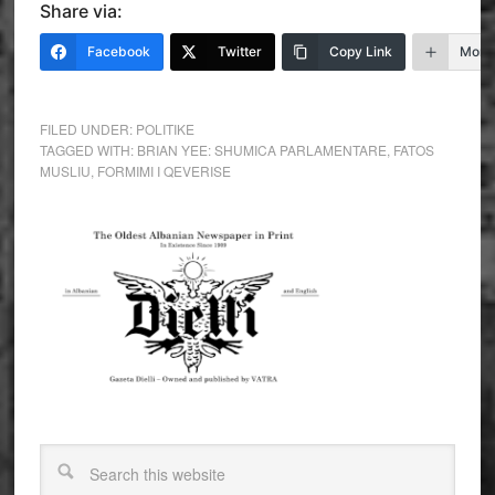
Share via:
Facebook
Twitter
Copy Link
More
FILED UNDER:
POLITIKE
TAGGED WITH:
BRIAN YEE: SHUMICA PARLAMENTARE
,
FATOS
MUSLIU
,
FORMIMI I QEVERISE