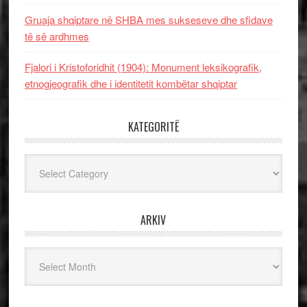
Gruaja shqiptare në SHBA mes sukseseve dhe sfidave
të së ardhmes
Fjalori i Kristoforidhit (1904): Monument leksikografik,
etnogjeografik dhe i identitetit kombëtar shqiptar
KATEGORITË
Kategoritë
ARKIV
Arkiv