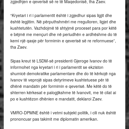
zgjedhjen e qeverisë së re të Maqedonisë, tha Zaev.
“Kryetari i ri i parlamentit është i zgjedhur sipas ligjit dhe
është legjitim. Në përputhshmëri me rregulloren, ligjet dhe
kushtetutën. Vazhdojmë të shtyjmë proceset para por këtë
e bëjmë me mençuri dhe në periudhën e ardhëshme do të
kemi një qasje për formimin e qeverisë së re reformuese”,
tha Zaev.
Sipas kreut të LSDM-së presidenti Gjeroge Ivanov do të
informohet nga kryetari i ri i parlamentit se ekziston
shumicë demokratike parlamentare dhe do të kërkojë nga
Ivanov të veprojë sipas detyrimeve kushtetuese për të
dhënë mandatin për formimin e qeverisë. Me këtë do të
shterren kërkesat e palogjikshme të Ivanovit, me të cilat ai
po e kushtëzon dhënien e mandatit, deklaroi Zaev.
VMRO-DPMNE është i vetmi subjekt politik, i cili nuk është
prononcuar pas takimit me diplomatin amerikan.