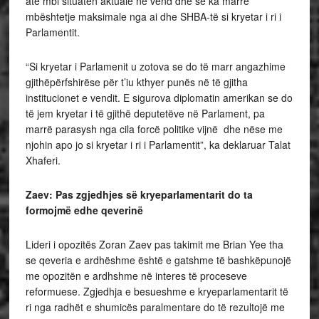
atë mbi situatën aktuale në vend dhe se ka marrë
mbështetje maksimale nga ai dhe SHBA-të si kryetar i ri i
Parlamentit.
“Si kryetar i Parlamenit u zotova se do të marr angazhime
gjithëpërfshirëse për t’iu kthyer punës në të gjitha
institucionet e vendit. E sigurova diplomatin amerikan se do
të jem kryetar i të gjithë deputetëve në Parlament, pa
marrë parasysh nga cila forcë politike vijnë dhe nëse me
njohin apo jo si kryetar i ri i Parlamentit”, ka deklaruar Talat
Xhaferi.
Zaev: Pas zgjedhjes së kryeparlamentarit do ta
formojmë edhe qeverinë
Lideri i opozitës Zoran Zaev pas takimit me Brian Yee tha
se qeveria e ardhëshme është e gatshme të bashkëpunojë
me opozitën e ardhshme në interes të proceseve
reformuese. Zgjedhja e besueshme e kryeparlamentarit të
ri nga radhët e shumicës paralmentare do të rezultojë me