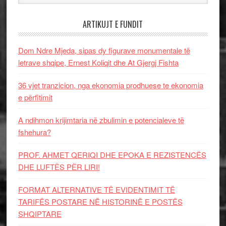
ARTIKUJT E FUNDIT
Dom Ndre Mjeda, sipas dy figurave monumentale të
letrave shqipe, Ernest Koliqit dhe At Gjergj Fishta
36 vjet tranzicion, nga ekonomia prodhuese te ekonomia
e përfitimit
A ndihmon krijimtaria në zbulimin e potencialeve të
fshehura?
PROF. AHMET QERIQI DHE EPOKA E REZISTENCЁS
DHE LUFTЁS PЁR LIRI!
FORMAT ALTERNATIVE TË EVIDENTIMIT TË
TARIFËS POSTARE NË HISTORINË E POSTËS
SHQIPTARE