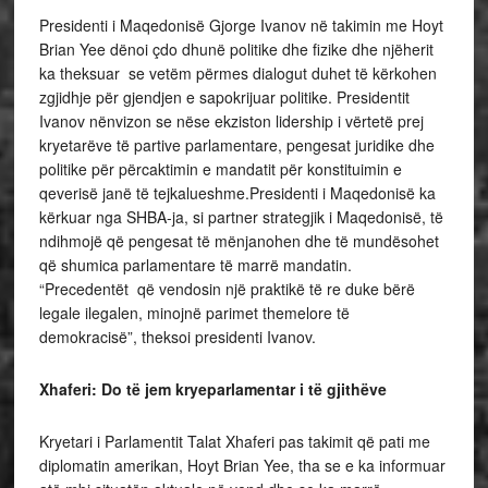
Presidenti i Maqedonisë Gjorge Ivanov në takimin me Hoyt
Brian Yee dënoi çdo dhunë politike dhe fizike dhe njëherit
ka theksuar se vetëm përmes dialogut duhet të kërkohen
zgjidhje për gjendjen e sapokrijuar politike. Presidentit
Ivanov nënvizon se nëse ekziston lidership i vërtetë prej
kryetarëve të partive parlamentare, pengesat juridike dhe
politike për përcaktimin e mandatit për konstituimin e
qeverisë janë të tejkalueshme.Presidenti i Maqedonisë ka
kërkuar nga SHBA-ja, si partner strategjik i Maqedonisë, të
ndihmojë që pengesat të mënjanohen dhe të mundësohet
që shumica parlamentare të marrë mandatin.
“Precedentët që vendosin një praktikë të re duke bërë
legale ilegalen, minojnë parimet themelore të
demokracisë”, theksoi presidenti Ivanov.
Xhaferi: Do të jem kryeparlamentar i të gjithëve
Kryetari i Parlamentit Talat Xhaferi pas takimit që pati me
diplomatin amerikan, Hoyt Brian Yee, tha se e ka informuar