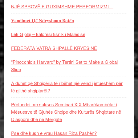
NJË SPROVË E GUXIMSHME PERFORMIZMI…
𝐕𝐞𝐧𝐝𝐢𝐦𝐞𝐭 𝐐𝐞̈ 𝐍𝐝𝐫𝐲𝐬𝐡𝐮𝐚𝐧 𝐁𝐨𝐭𝐞̈𝐧
Lek Gjolaj – kalorësi fisnik i Malësisë
FEDERATA VATRA SHPALLË KRYESINË
“Pinocchio’s Harvard” by Tertini Set to Make a Global
Slice
A duhet që Shqipëria të ribëhet një vend i jetueshëm për
të gjithë shqiptarët?
Përfundoi me sukses Seminari XIX Mbarëkombëtar i
Mësuesve të Gjuhës Shqipe dhe Kulturës Shqiptare në
Diasporë dhe në Mërgatë
Pse dhe kush e vrau Hasan Riza Pashën?