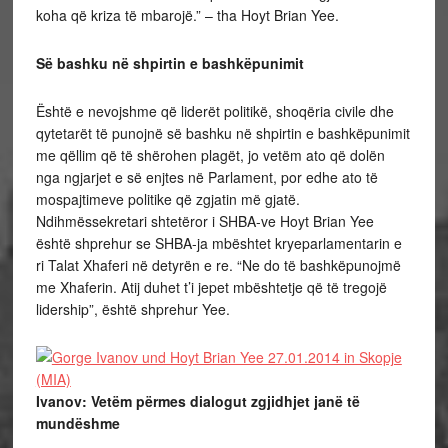
koha që kriza të mbarojë.” – tha Hoyt Brian Yee.
Së bashku në shpirtin e bashkëpunimit
Është e nevojshme që liderët politikë, shoqëria civile dhe
qytetarët të punojnë së bashku në shpirtin e bashkëpunimit
me qëllim që të shërohen plagët, jo vetëm ato që dolën
nga ngjarjet e së enjtes në Parlament, por edhe ato të
mospajtimeve politike që zgjatin më gjatë.
Ndihmëssekretari shtetëror i SHBA-ve Hoyt Brian Yee
është shprehur se SHBA-ja mbështet kryeparlamentarin e
ri Talat Xhaferi në detyrën e re. “Ne do të bashkëpunojmë
me Xhaferin. Atij duhet t’i jepet mbështetje që të tregojë
lidership”, është shprehur Yee.
Ivanov: Vetëm përmes dialogut zgjidhjet janë të
mundëshme