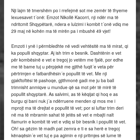
Nji lajm të tmershëm po i rrefejmë sot me zemër të thyeme
lexuesavet t´onë: Emzot Nikollë Kacorri, nji ndër ma të
ndritcmit Shqypëtarë, ndera e lulzimi i kombit t´onë vdiq me
29 maj në kohën ma të mirën pa i mbushë 49 vjet!
Emzoti i ynë i përmbledhte në vedi vehtësitë ma të mirat, qi
ka populli shqyptar. Aj ish trim e besnik. Dashtënin e vet
për kombësinë e vet e tregoj jo vetëm me fjalë, por edhe
me të bame tuj u përpjekë me gjithë fuqit´e veta për
përtrimjen e fatbardhësin´e popullit të vet. Me nji
gjakftoftësi të pashoqe, gjithmonë gadi me ju ba ball
trimnisht anmiqve u mundue që sa mot për të mirë të
popullit shqyptarë. As salvimi, as të këqijat qi hoq e as
burgu qi bani nuk j´a ndërruene menden qi mos me i
mprojt ma të drejtat e popullit të vet; por si luftar trim deri
në ma të mbramin sahat të jetës së vet e mbajti nalt
flamurin e kombit të vet e vdiq si bir besnik i popullit të vet.
Oh! sa gëzim të madh pat zemra e ti e sa herë e tregoj
kënaqësin´e vet tuj e pa agimin e nji pritmjes së lume të