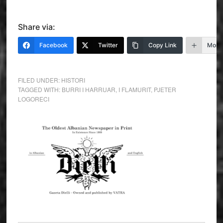
Share via:
Facebook
Twitter
Copy Link
More
FILED UNDER:
HISTORI
TAGGED WITH:
BURRI I HARRUAR
,
I FLAMURIT
,
PJETER
LOGORECI