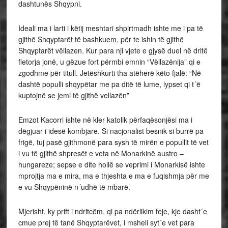
dashtunës Shqypni.
Ideali ma i larti i këtij meshtari shpirtmadh ishte me i pa të
gjithë Shqyptarët të bashkuem, për te ishin të gjithë
Shqyptarët vëllazen. Kur para nji vjete e gjysë duel në dritë
fletorja jonë, u gëzue fort përmbi emnin “Vëllazënija” qi e
zgodhme për titull. Jetëshkurti tha atëherë këto fjalë: “Në
dashtë populli shqypëtar me pa ditë të lume, lypset qi t´ë
kuptojnë se jemi të gjithë vellazën”
Emzot Kacorri ishte në kler katolik përfaqësonjësi ma i
dëgjuar i idesë kombjare. Si nacjonalist besnik si burrë pa
frigë, tuj pasë gjithmonë para sysh të mirën e popullit të vet
i vu të gjithë shpresët e veta në Monarkinë austro –
hungareze; sepse e dite hollë se veprimi i Monarkisë ishte
mprojtja ma e mira, ma e thjeshta e ma e fuqishmja për me
e vu Shqypëninë n´udhë të mbarë.
Mjerisht, ky prift i ndritcëm, qi pa ndërlikim feje, kje dasht´e
cmue prej të tanë Shqyptarëvet, i msheli syt´e vet para