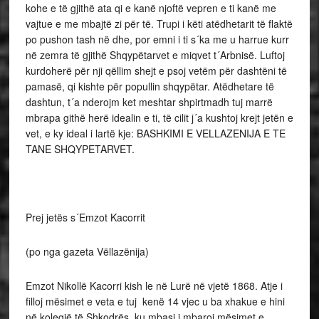
kohe e të gjithë ata qi e kanë njoftë vepren e ti kanë me
vajtue e me mbajtë zi për të. Trupi i këti atëdhetarit të flaktë
po pushon tash në dhe, por emni i ti s´ka me u harrue kurr
në zemra të gjithë Shqypëtarvet e miqvet t´Arbnisë. Luftoj
kurdoherë për nji qëllim shejt e psoj vetëm për dashtëni të
pamasë, qi kishte për popullin shqypëtar. Atëdhetare të
dashtun, t´a nderojm ket meshtar shpirtmadh tuj marrë
mbrapa githë herë idealin e ti, të cilit j´a kushtoj krejt jetën e
vet, e ky ideal i lartë kje: BASHKIMI E VELLAZENIJA E TE
TANE SHQYPETARVET.
Prej jetës s´Emzot Kacorrit
(po nga gazeta Vëllazënija)
Emzot Nikollë Kacorri kish le në Lurë në vjetë 1868. Atje i
filloj mësimet e veta e tuj kenë 14 vjec u ba xhakue e hini
në kolegjë të Shkodrës, ku mbasi i mbaroj mësimet e