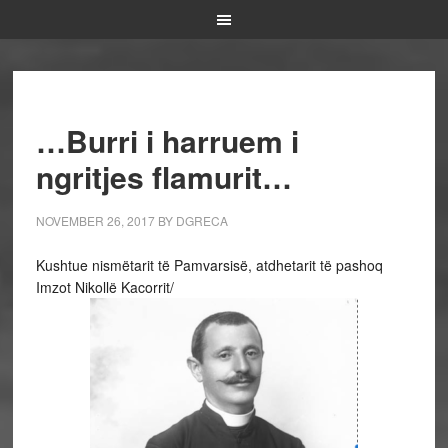
…Burri i harruem i
ngritjes flamurit…
NOVEMBER 26, 2017
BY
DGRECA
Kushtue nismëtarit të Pamvarsisë, atdhetarit të pashoq
Imzot Nikollë Kacorrit/