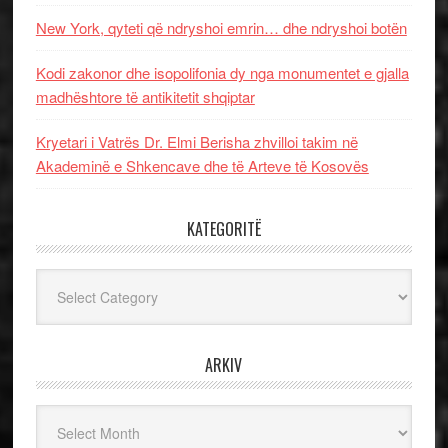
New York, qyteti që ndryshoi emrin… dhe ndryshoi botën
Kodi zakonor dhe isopolifonia dy nga monumentet e gjalla
madhështore të antikitetit shqiptar
Kryetari i Vatrës Dr. Elmi Berisha zhvilloi takim në
Akademinë e Shkencave dhe të Arteve të Kosovës
KATEGORITË
Kategoritë
ARKIV
Arkiv