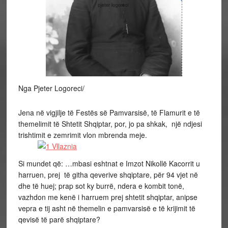
Nga Pjeter Logoreci/
Jena në vigjilje të Festës së Pamvarsisë, të Flamurit e të
themelimit të Shtetit Shqiptar, por, jo pa shkak, një ndjesi
trishtimit e zemrimit vlon mbrenda meje.
Si mundet që: …mbasi eshtnat e Imzot Nikollë Kacorrit u
harruen, prej të githa qeverive shqiptare, për 94 vjet në
dhe të huej; prap sot ky burrë, ndera e kombit tonë,
vazhdon me kenë i harruem prej shtetit shqiptar, anipse
vepra e tij asht në themelin e pamvarsisë e të krijimit të
qevisë të parë shqiptare?