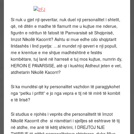
Si nuk u gjet nji qeveritar, nuk duel nji personalitet i shtetit,
që, në ditën e madhe të flamurit me u kujtue me nderue,
figurën e ndritun të fatosit të Pamvarsisë së Shqipnisë,
Imzot Nikollë Kacorrit? Ashtu si mue edhe cdo shqiptarit
liridashës i lind pyetja: …si mundet nji qeveri e nji popull,
me e kremtue e me shijue madhështinë e festës
kombëtare, tuj lanë në harresë e tuj mos kujtue, numrin dy,
HEROIN E PAVARSISE, atë qi i kushtoj Atdheut jeten e vet,
atdhetarin Nikollë Kacorri?
Si ka mundësi që ky personalitet vazhdon të paragjykohet
nga “petku i priftit” e jo nga vepra e tij në të mirë të kombit
e të lirisë?
Si studius e njohës i veprës dhe personalitetit të Imzot
Nikollë Kacorrit dhe si nismëtari i sjelljes së eshtrave të tij
në atdhe, me anë të këtij shkrimi, I DREJTOJ NJE
THIRRJE të gjithë personaliteteve shtetnore, duke fillue