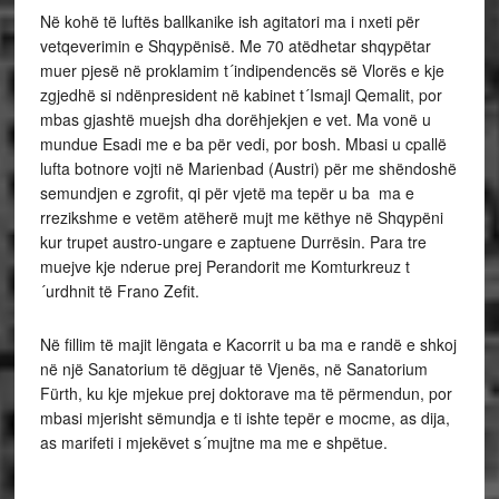
Në kohë të luftës ballkanike ish agitatori ma i nxeti për
vetqeverimin e Shqypënisë. Me 70 atëdhetar shqypëtar
muer pjesë në proklamim t´indipendencës së Vlorës e kje
zgjedhë si ndënpresident në kabinet t´Ismajl Qemalit, por
mbas gjashtë muejsh dha dorëhjekjen e vet. Ma vonë u
mundue Esadi me e ba për vedi, por bosh. Mbasi u cpallë
lufta botnore vojti në Marienbad (Austri) për me shëndoshë
semundjen e zgrofit, qi për vjetë ma tepër u ba ma e
rrezikshme e vetëm atëherë mujt me këthye në Shqypëni
kur trupet austro-ungare e zaptuene Durrësin. Para tre
muejve kje nderue prej Perandorit me Komturkreuz t
´urdhnit të Frano Zefit.
Në fillim të majit lëngata e Kacorrit u ba ma e randë e shkoj
në një Sanatorium të dëgjuar të Vjenës, në Sanatorium
Fürth, ku kje mjekue prej doktorave ma të përmendun, por
mbasi mjerisht sëmundja e ti ishte tepër e mocme, as dija,
as marifeti i mjekëvet s´mujtne ma me e shpëtue.