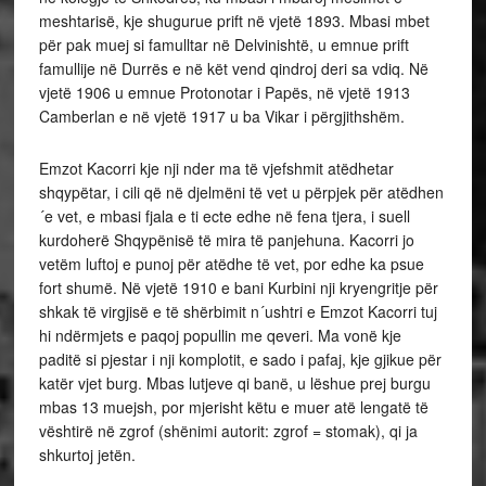
meshtarisë, kje shugurue prift në vjetë 1893. Mbasi mbet
për pak muej si famulltar në Delvinishtë, u emnue prift
famullije në Durrës e në kët vend qindroj deri sa vdiq. Në
vjetë 1906 u emnue Protonotar i Papës, në vjetë 1913
Camberlan e në vjetë 1917 u ba Vikar i përgjithshëm.
Emzot Kacorri kje nji nder ma të vjefshmit atëdhetar
shqypëtar, i cili që në djelmëni të vet u përpjek për atëdhen
´e vet, e mbasi fjala e ti ecte edhe në fena tjera, i suell
kurdoherë Shqypënisë të mira të panjehuna. Kacorri jo
vetëm luftoj e punoj për atëdhe të vet, por edhe ka psue
fort shumë. Në vjetë 1910 e bani Kurbini nji kryengritje për
shkak të virgjisë e të shërbimit n´ushtri e Emzot Kacorri tuj
hi ndërmjets e paqoj popullin me qeveri. Ma vonë kje
paditë si pjestar i nji komplotit, e sado i pafaj, kje gjikue për
katër vjet burg. Mbas lutjeve qi banë, u lëshue prej burgu
mbas 13 muejsh, por mjerisht këtu e muer atë lengatë të
vështirë në zgrof (shënimi autorit: zgrof = stomak), qi ja
shkurtoj jetën.