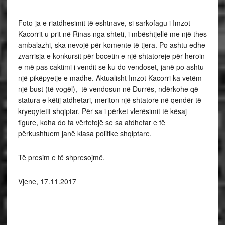
Foto-ja e riatdhesimit të eshtnave, si sarkofagu i Imzot
Kacorrit u prit në Rinas nga shteti, i mbështjellë me një thes
ambalazhi, ska nevojë për komente të tjera. Po ashtu edhe
zvarrisja e konkursit për bocetin e një shtatoreje për heroin
e më pas caktimi i vendit se ku do vendoset, janë po ashtu
një pikëpyetje e madhe. Aktualisht Imzot Kacorri ka vetëm
një bust (të vogël), të vendosun në Durrës, ndërkohe që
statura e këtij atdhetari, meriton një shtatore në qendër të
kryeqytetit shqiptar. Për sa i përket vlerësimit të kësaj
figure, koha do ta vërtetojë se sa atdhetar e të
përkushtuem janë klasa politike shqiptare.
Të presim e të shpresojmë.
Vjene, 17.11.2017