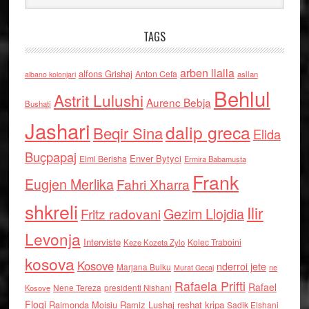
TAGS
arben llalla
alfons Grishaj
Anton Cefa
asllan
albano kolonjari
Behlul
Astrit Lulushi
Aurenc Bebja
Bushati
Jashari
dalip greca
Beqir Sina
Elida
Buçpapaj
Enver Bytyci
Elmi Berisha
Ermira Babamusta
Frank
Eugjen Merlika
Fahri Xharra
shkreli
Ilir
Gezim Llojdia
Fritz radovani
Levonja
Interviste
Kolec Traboini
Keze Kozeta Zylo
kosova
Kosove
nderroi jete
Marjana Bulku
ne
Murat Gecaj
Rafaela Prifti
Rafael
Nene Tereza
Kosove
presidenti Nishani
Floqi
Raimonda Moisiu
Ramiz Lushaj
reshat kripa
Sadik Elshani