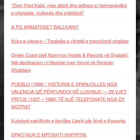
“Dom Fred Kalaj, mes altarit dhe atdheut si hermeneutikë
e shpresës, kujtesës dhe shërbimit”
A PO ARMATOSET BALLKANI?
Kriza e vlerave – Tragjedia e vërtetë e tranzicionit shqiptar
Green Coast sjell Nammos Hotels & Resorts në Shqipëri:
Një destinacion i ri lifestyle merr formë në Rivierën
Shqiptare
PUEBLO (1966) / HISTORIA E SPANJOLLES NGA
VALENCIA QË PËRFUNDOI NË LUSHNJE — 29 VJET
PRITJE (1937 – 1966) TË NJË TELEFONATE NGA DY
MOTRAT
Kujtojmë sakrificën e familjes Lleshi për lirinë e Kosovës
SPAÇI NUK E MPOSHTI SHPIRTIN