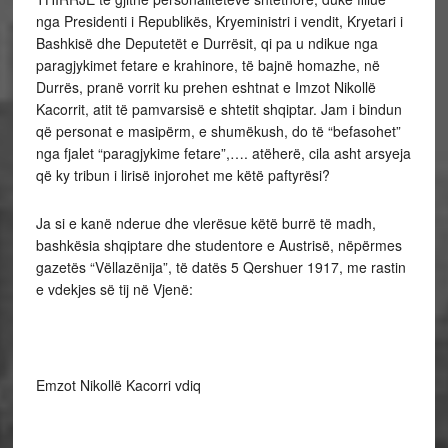
nga Presidenti i Republikës, Kryeministri i vendit, Kryetari i
Bashkisë dhe Deputetët e Durrësit, qi pa u ndikue nga
paragjykimet fetare e krahinore, të bajnë homazhe, në
Durrës, pranë vorrit ku prehen eshtnat e Imzot Nikollë
Kacorrit, atit të pamvarsisë e shtetit shqiptar. Jam i bindun
që personat e masipërm, e shumëkush, do të “befasohet”
nga fjalet “paragjykime fetare”,…. atëherë, cila asht arsyeja
që ky tribun i lirisë injorohet me këtë paftyrësi?
Ja si e kanë nderue dhe vlerësue këtë burrë të madh,
bashkësia shqiptare dhe studentore e Austrisë, nëpërmes
gazetës “Vëllazënija”, të datës 5 Qershuer 1917, me rastin
e vdekjes së tij në Vjenë:
Emzot Nikollë Kacorri vdiq