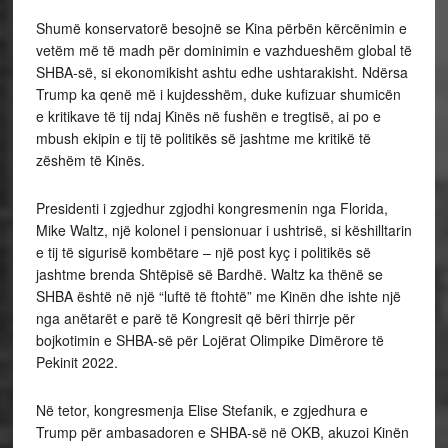
Shumë konservatorë besojnë se Kina përbën kërcënimin e
vetëm më të madh për dominimin e vazhdueshëm global të
SHBA-së, si ekonomikisht ashtu edhe ushtarakisht. Ndërsa
Trump ka qenë më i kujdesshëm, duke kufizuar shumicën
e kritikave të tij ndaj Kinës në fushën e tregtisë, ai po e
mbush ekipin e tij të politikës së jashtme me kritikë të
zëshëm të Kinës.
Presidenti i zgjedhur zgjodhi kongresmenin nga Florida,
Mike Waltz, një kolonel i pensionuar i ushtrisë, si këshilltarin
e tij të sigurisë kombëtare – një post kyç i politikës së
jashtme brenda Shtëpisë së Bardhë. Waltz ka thënë se
SHBA është në një “luftë të ftohtë” me Kinën dhe ishte një
nga anëtarët e parë të Kongresit që bëri thirrje për
bojkotimin e SHBA-së për Lojërat Olimpike Dimërore të
Pekinit 2022.
Në tetor, kongresmenja Elise Stefanik, e zgjedhura e
Trump për ambasadoren e SHBA-së në OKB, akuzoi Kinën