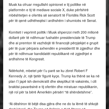
Musk ka ofruar rregullisht opinionet e tij politike në
platformën e tij të mediave sociale X, duke përfshirë
mbështetjen e ofertës së senatorit të Floridës Rick Scott
për të qenë udhëheqësi i ardhshëm i shumicës në Senat.
Komiteti i veprimit politik i Musk shpenzoi rreth 200 milionë
dollarë për të ndihmuar fushatën presidenciale të Trump
dhe ai premton të vazhdojë të financojë përpjekjet e grupit
për të çuar përpara axhendën e presidentit të zgjedhur dhe
për të ndihmuar kandidatët republikanë në zgjedhjet e
ardhshme të Kongresit.
Ndërkohë, mbetet për t’u parë se ku zbret Robert F
Kennedy Jr, një tjetër figurë kyçe. Trump ka thënë se ka në
plan t’i japë ish-demokratit dhe skeptikut të vaksinës, i cili
braktisi pavarësinë e tij ofertën dhe miratuan republikanin,
një rol për ta bërë Amerikën përsëri “të shëndetshme”.
“Ai dëshiron të bëjë disa gjëra dhe ne do ta lëmë të shkojë
drejt kësaj”, tha Trump në fjalimin e tij të fitores në