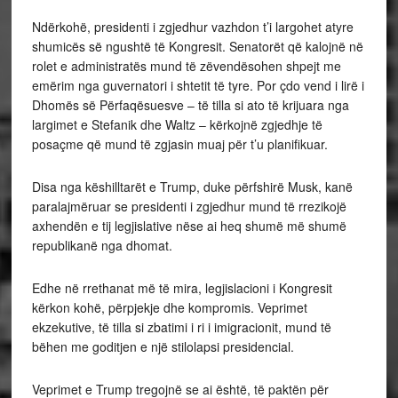
Ndërkohë, presidenti i zgjedhur vazhdon t’i largohet atyre
shumicës së ngushtë të Kongresit. Senatorët që kalojnë në
rolet e administratës mund të zëvendësohen shpejt me
emërim nga guvernatori i shtetit të tyre. Por çdo vend i lirë i
Dhomës së Përfaqësuesve – të tilla si ato të krijuara nga
largimet e Stefanik dhe Waltz – kërkojnë zgjedhje të
posaçme që mund të zgjasin muaj për t’u planifikuar.
Disa nga këshilltarët e Trump, duke përfshirë Musk, kanë
paralajmëruar se presidenti i zgjedhur mund të rrezikojë
axhendën e tij legjislative nëse ai heq shumë më shumë
republikanë nga dhomat.
Edhe në rrethanat më të mira, legjislacioni i Kongresit
kërkon kohë, përpjekje dhe kompromis. Veprimet
ekzekutive, të tilla si zbatimi i ri i imigracionit, mund të
bëhen me goditjen e një stilolapsi presidencial.
Veprimet e Trump tregojnë se ai është, të paktën për