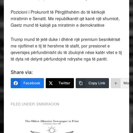
Pozicioni i Prokurorit të Përgjithshëm do të kërkojë
miratimin e Senatit. Me republikanët që kanë një shumicë,
Gaetz mund të kalojë pa miratimin e demokratëve
Trump mund të jetë duke i dhënë një premium besnikërisë
me njoftimet e tij të hershme të stafit, por presionet e
qeverisjes përfundimisht do të zbulojnë nëse katër vitet e tij
të dyta në detyrë përfundojnë ndryshe nga të parët.
Share via:
Facebook
Twitter
Copy Link
More
FILED UNDER:
EMIGRACION