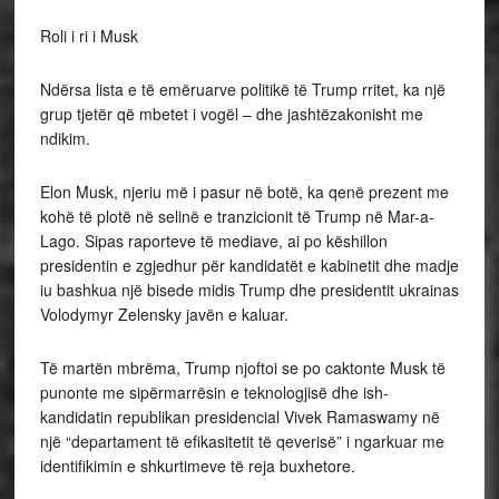
Roli i ri i Musk
Ndërsa lista e të emëruarve politikë të Trump rritet, ka një
grup tjetër që mbetet i vogël – dhe jashtëzakonisht me
ndikim.
Elon Musk, njeriu më i pasur në botë, ka qenë prezent me
kohë të plotë në selinë e tranzicionit të Trump në Mar-a-
Lago. Sipas raporteve të mediave, ai po këshillon
presidentin e zgjedhur për kandidatët e kabinetit dhe madje
iu bashkua një bisede midis Trump dhe presidentit ukrainas
Volodymyr Zelensky javën e kaluar.
Të martën mbrëma, Trump njoftoi se po caktonte Musk të
punonte me sipërmarrësin e teknologjisë dhe ish-
kandidatin republikan presidencial Vivek Ramaswamy në
një “departament të efikasitetit të qeverisë” i ngarkuar me
identifikimin e shkurtimeve të reja buxhetore.