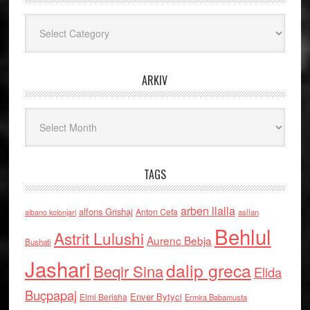
Kategoritë
ARKIV
Arkiv
TAGS
arben llalla
alfons Grishaj
Anton Cefa
asllan
albano kolonjari
Behlul
Astrit Lulushi
Aurenc Bebja
Bushati
Jashari
dalip greca
Beqir Sina
Elida
Buçpapaj
Enver Bytyci
Elmi Berisha
Ermira Babamusta