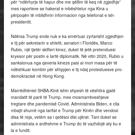
për “ndërhyrje të hapur dhe me qëllim të keq në zgjedhje”
mes raporteve se hakerat e mbështetur nga Kina u
përpoqën të mblidhnin informacion nga telefonat e ish-
presidentit.
Ndërsa Trump ende nuk e ka emërtuar zyrtarisht zgjedhjen
e tij për sekretarin e shtetit, senatori i Floridës, Marco
Rubio, një tjetër skifteri kinez, duket të jetë pretenduesi
kryesor për postin e lartë diplomatik. Në vitin 2020, Rubio u
sanksionua nga qeveria kineze pasi ai mori masa për të
ndëshkuar kombin për shtypjen e tij ndaj protestuesve pro-
demokracisë në Hong Kong.
Marrëdhëniet SHBA-Kinë ishin shpesh të vështira gjatë
mandatit të parë të Trump, mes mosmarrëveshjeve
tregtare dhe pandemisë Covid. Administrata Biden, e cila
mbajti shumë nga tarifat e Trump për Kinën dhe vendosi
disa të reja, vetëm sa i qetësoi disi ujërat. Tani duket se
administrata e ardhshme e Trump do të vazhdojë aty ku e
la e fundit.