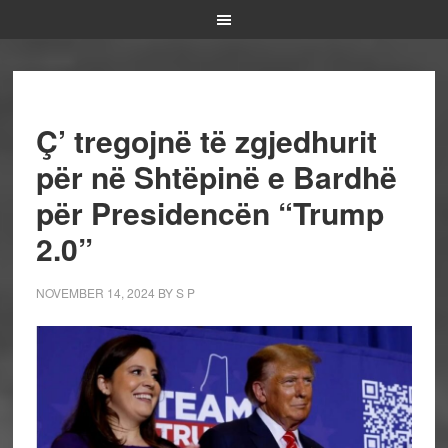
Ç’ tregojnë të zgjedhurit
për në Shtëpinë e Bardhë
për Presidencën “Trump
2.0”
NOVEMBER 14, 2024
BY
S P