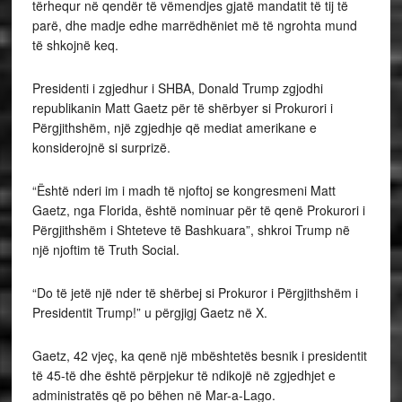
tërhequr në qendër të vëmendjes gjatë mandatit të tij të
parë, dhe madje edhe marrëdhëniet më të ngrohta mund
të shkojnë keq.
Presidenti i zgjedhur i SHBA, Donald Trump zgjodhi
republikanin Matt Gaetz për të shërbyer si Prokurori i
Përgjithshëm, një zgjedhje që mediat amerikane e
konsiderojnë si surprizë.
“Është nderi im i madh të njoftoj se kongresmeni Matt
Gaetz, nga Florida, është nominuar për të qenë Prokurori i
Përgjithshëm i Shteteve të Bashkuara”, shkroi Trump në
një njoftim të Truth Social.
“Do të jetë një nder të shërbej si Prokuror i Përgjithshëm i
Presidentit Trump!” u përgjigj Gaetz në X.
Gaetz, 42 vjeç, ka qenë një mbështetës besnik i presidentit
të 45-të dhe është përpjekur të ndikojë në zgjedhjet e
administratës që po bëhen në Mar-a-Lago.