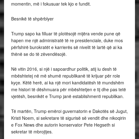
momentin, më i fokusuar tek kjo e fundit.
Besnikë të shpërblyer
Trump sapo ka filluar të plotësojë mijëra vende pune që
hapen me një administratë të re presidenciale, duke mos
përfshirë burokratët e karrierës së nivelit të lartë që ai ka
thënë se do të zëvendësojë.
Në vitin 2016, si një i sapoardhur politik, atij iu desh të
mbështetej në më shumë republikanë të krijuar për role
kyçe. Këtë herë, ai ka një mori kandidatësh të mundshëm
me histori të dëshmuara për mbështetjen e tij dhe pas tetë
vjetësh, besnikët e Trump janë establishmenti republikan.
Të martën, Trump emëroi guvernatorin e Dakotës së Jugut,
Kristi Noem, si sekretare të sigurisë së vendit dhe nikoqirin
e Fox News dhe autorin konservator Pete Hegseth si
sekretar të mbrojtjes.