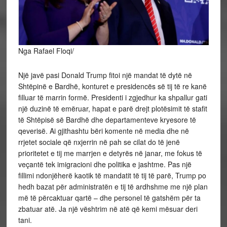
Nga Rafael Floqi/
Një javë pasi Donald Trump fitoi një mandat të dytë në
Shtëpinë e Bardhë, konturet e presidencës së tij të re kanë
filluar të marrin formë. Presidenti i zgjedhur ka shpallur gati
një duzinë të emëruar, hapat e parë drejt plotësimit të stafit
të Shtëpisë së Bardhë dhe departamenteve kryesore të
qeverisë. Ai gjithashtu bëri komente në media dhe në
rrjetet sociale që nxjerrin në pah se
cilat do të jenë
prioritetet e tij me marrjen e detyrës në janar, me fokus të
veçantë tek imigracioni dhe politika e jashtme. Pas një
fillimi ndonjëherë kaotik të mandatit të tij të parë, Trump po
hedh bazat për administratën e tij të ardhshme me një plan
më të përcaktuar qartë – dhe personel të gatshëm për ta
zbatuar atë. Ja një vështrim në atë që kemi mësuar deri
tani.