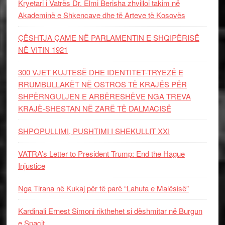
Kryetari i Vatrës Dr. Elmi Berisha zhvilloi takim në
Akademinë e Shkencave dhe të Arteve të Kosovës
ÇËSHTJA ÇAME NË PARLAMENTIN E SHQIPËRISË
NË VITIN 1921
300 VJET KUJTESË DHE IDENTITET-TRYEZË E
RRUMBULLAKËT NË OSTROS TË KRAJËS PËR
SHPËRNGULJEN E ARBËRESHËVE NGA TREVA
KRAJË-SHESTAN NË ZARË TË DALMACISË
SHPOPULLIMI, PUSHTIMI I SHEKULLIT XXI
VATRA’s Letter to President Trump: End the Hague
Injustice
Nga Tirana në Kukaj për të parë “Lahuta e Malësisë”
Kardinali Ernest Simoni rikthehet si dëshmitar në Burgun
e Spaçit