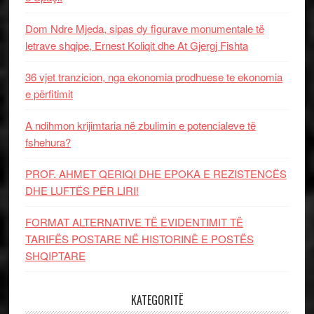
Dom Ndre Mjeda, sipas dy figurave monumentale të
letrave shqipe, Ernest Koliqit dhe At Gjergj Fishta
36 vjet tranzicion, nga ekonomia prodhuese te ekonomia
e përfitimit
A ndihmon krijimtaria në zbulimin e potencialeve të
fshehura?
PROF. AHMET QERIQI DHE EPOKA E REZISTENCЁS
DHE LUFTЁS PЁR LIRI!
FORMAT ALTERNATIVE TË EVIDENTIMIT TË
TARIFËS POSTARE NË HISTORINË E POSTËS
SHQIPTARE
KATEGORITË