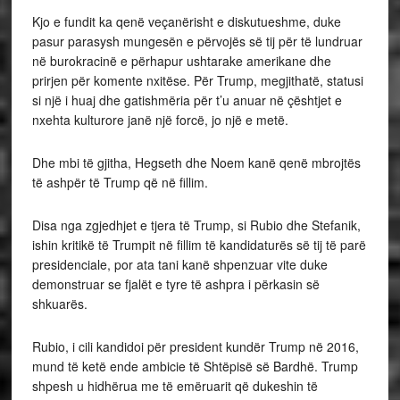
Kjo e fundit ka qenë veçanërisht e diskutueshme, duke
pasur parasysh mungesën e përvojës së tij për të lundruar
në burokracinë e përhapur ushtarake amerikane dhe
prirjen për komente nxitëse. Për Trump, megjithatë, statusi
si një i huaj dhe gatishmëria për t’u anuar në çështjet e
nxehta kulturore janë një forcë, jo një e metë.
Dhe mbi të gjitha, Hegseth dhe Noem kanë qenë mbrojtës
të ashpër të Trump që në fillim.
Disa nga zgjedhjet e tjera të Trump, si Rubio dhe Stefanik,
ishin kritikë të Trumpit në fillim të kandidaturës së tij të parë
presidenciale, por ata tani kanë shpenzuar vite duke
demonstruar se fjalët e tyre të ashpra i përkasin së
shkuarës.
Rubio, i cili kandidoi për president kundër Trump në 2016,
mund të ketë ende ambicie të Shtëpisë së Bardhë. Trump
shpesh u hidhërua me të emëruarit që dukeshin të