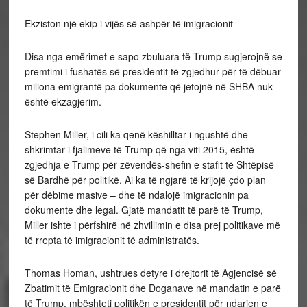
Ekziston një ekip i vijës së ashpër të imigracionit
Disa nga emërimet e sapo zbuluara të Trump sugjerojnë se
premtimi i fushatës së presidentit të zgjedhur për të dëbuar
miliona emigrantë pa dokumente që jetojnë në SHBA nuk
është ekzagjerim.
Stephen Miller, i cili ka qenë këshilltar i ngushtë dhe
shkrimtar i fjalimeve të Trump që nga viti 2015, është
zgjedhja e Trump për zëvendës-shefin e stafit të Shtëpisë
së Bardhë për politikë. Ai ka të ngjarë të krijojë çdo plan
për dëbime masive – dhe të ndalojë imigracionin pa
dokumente dhe legal. Gjatë mandatit të parë të Trump,
Miller ishte i përfshirë në zhvillimin e disa prej politikave më
të rrepta të imigracionit të administratës.
Thomas Homan, ushtrues detyre i drejtorit të Agjencisë së
Zbatimit të Emigracionit dhe Doganave në mandatin e parë
të Trump, mbështeti politikën e presidentit për ndarjen e