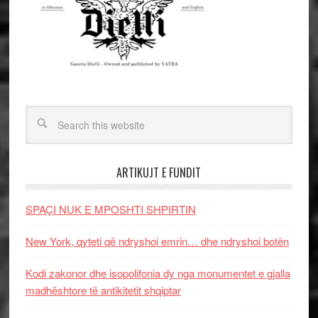
ARTIKUJT E FUNDIT
SPAÇI NUK E MPOSHTI SHPIRTIN
New York, qyteti që ndryshoi emrin… dhe ndryshoi botën
Kodi zakonor dhe isopolifonia dy nga monumentet e gjalla
madhështore të antikitetit shqiptar