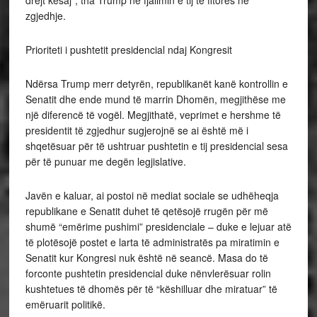
zgjedhje.
Prioriteti i pushtetit presidencial ndaj Kongresit
Ndërsa Trump merr detyrën, republikanët kanë kontrollin e
Senatit dhe ende mund të marrin Dhomën, megjithëse me
një diferencë të vogël. Megjithatë, veprimet e hershme të
presidentit të zgjedhur sugjerojnë se ai është më i
shqetësuar për të ushtruar pushtetin e tij presidencial sesa
për të punuar me degën legjislative.
Javën e kaluar, ai postoi në mediat sociale se udhëheqja
republikane e Senatit duhet të qetësojë rrugën për më
shumë “emërime pushimi” presidenciale – duke e lejuar atë
të plotësojë postet e larta të administratës pa miratimin e
Senatit kur Kongresi nuk është në seancë. Masa do të
forconte pushtetin presidencial duke nënvlerësuar rolin
kushtetues të dhomës për të “këshilluar dhe miratuar” të
emëruarit politikë.