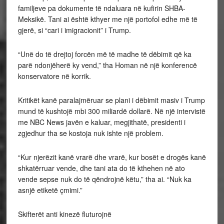
familjeve pa dokumente të ndaluara në kufirin SHBA-
Meksikë. Tani ai është kthyer me një portofol edhe më të
gjerë, si “cari i imigracionit” i Trump.
“Unë do të drejtoj forcën më të madhe të dëbimit që ka
parë ndonjëherë ky vend,” tha Homan në një konferencë
konservatore në korrik.
Kritikët kanë paralajmëruar se plani i dëbimit masiv i Trump
mund të kushtojë mbi 300 miliardë dollarë. Në një intervistë
me NBC News javën e kaluar, megjithatë, presidenti i
zgjedhur tha se kostoja nuk ishte një problem.
“Kur njerëzit kanë vrarë dhe vrarë, kur bosët e drogës kanë
shkatërruar vende, dhe tani ata do të kthehen në ato
vende sepse nuk do të qëndrojnë këtu,” tha ai. “Nuk ka
asnjë etiketë çmimi.”
Skifterët anti kinezë fluturojnë