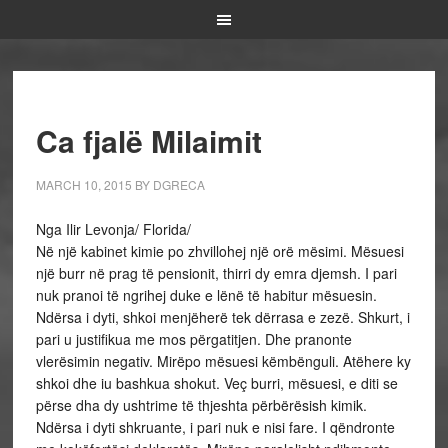
Ca fjalë Milaimit
MARCH 10, 2015
BY
DGRECA
Nga Ilir Levonja/ Florida/
Në një kabinet kimie po zhvillohej një orë mësimi. Mësuesi
një burr në prag të pensionit, thirri dy emra djemsh. I pari
nuk pranoi të ngrihej duke e lënë të habitur mësuesin.
Ndërsa i dyti, shkoi menjëherë tek dërrasa e zezë. Shkurt, i
pari u justifikua me mos përgatitjen. Dhe pranonte
vlerësimin negativ. Mirëpo mësuesi këmbënguli. Atëhere ky
shkoi dhe iu bashkua shokut. Veç burri, mësuesi, e diti se
përse dha dy ushtrime të thjeshta përbërësish kimik.
Ndërsa i dyti shkruante, i pari nuk e nisi fare. I qëndronte