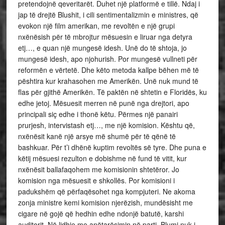
pretendojnë qeveritarët. Duhet një platformë e tillë. Ndaj i
jap të drejtë Blushit, i cili sentimentalizmin e ministres, që
evokon një film amerikan, me revoltën e një grupi
nxënësish për të mbrojtur mësuesin e liruar nga detyra
etj…, e quan një mungesë idesh. Unë do të shtoja, jo
mungesë idesh, apo njohurish. Por mungesë vullneti për
reformën e vërtetë. Dhe këto metoda kallpe bëhen më të
pështira kur krahasohen me Amerikën. Unë nuk mund të
flas për gjithë Amerikën. Të paktën në shtetin e Floridës, ku
edhe jetoj. Mësuesit merren në punë nga drejtori, apo
principali siç edhe i thonë këtu. Përmes një panairi
prurjesh, intervistash etj…, me një komision. Kështu që,
nxënësit kanë një arsye më shumë për të qënë të
bashkuar. Për t’i dhënë kuptim revoltës së tyre. Dhe puna e
këtij mësuesi rezulton e dobishme në fund të vitit, kur
nxënësit ballafaqohem me komisionin shtetëror. Jo
komision nga mësuesit e shkollës. Por komisioni i
padukshëm që përfaqësohet nga kompjuteri. Ne akoma
zonja ministre kemi komision njerëzish, mundësisht me
cigare në gojë që hedhin edhe ndonjë batutë, karshi
auditorit. Në lidhje me anëtarësimin në parti. Blumi nuk i