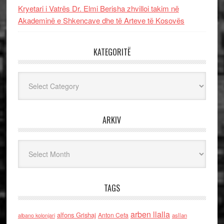
Kryetari i Vatrës Dr. Elmi Berisha zhvilloi takim në
Akademinë e Shkencave dhe të Arteve të Kosovës
KATEGORITË
Kategoritë
ARKIV
Arkiv
TAGS
arben llalla
alfons Grishaj
Anton Cefa
asllan
albano kolonjari