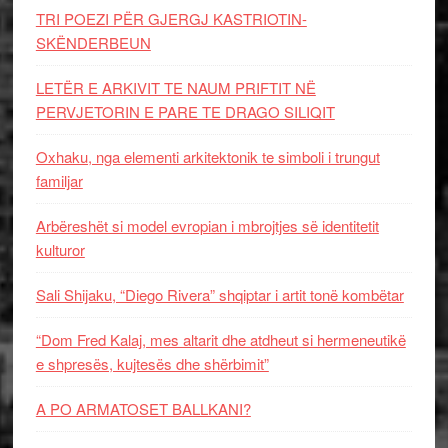
TRI POEZI PËR GJERGJ KASTRIOTIN-
SKËNDERBEUN
LETËR E ARKIVIT TE NAUM PRIFTIT NË
PERVJETORIN E PARE TE DRAGO SILIQIT
Oxhaku, nga elementi arkitektonik te simboli i trungut
familjar
Arbëreshët si model evropian i mbrojtjes së identitetit
kulturor
Sali Shijaku, “Diego Rivera” shqiptar i artit tonë kombëtar
“Dom Fred Kalaj, mes altarit dhe atdheut si hermeneutikë
e shpresës, kujtesës dhe shërbimit”
A PO ARMATOSET BALLKANI?