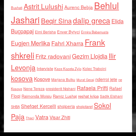
Behlul
Astrit Lulushi
Aurenc Bebja
Bushati
Jashari
dalip greca
Beqir Sina
Elida
Buçpapaj
Enver Bytyci
Elmi Berisha
Ermira Babamusta
Frank
Eugjen Merlika
Fahri Xharra
shkreli
Ilir
Gezim Llojdia
Fritz radovani
Levonja
Interviste
Kolec Traboini
Keze Kozeta Zylo
kosova
Kosove
nderroi jete
Marjana Bulku
ne
Murat Gecaj
Rafaela Prifti
Rafael
Nene Tereza
Kosove
presidenti Nishani
Floqi
Raimonda Moisiu
Ramiz Lushaj
reshat kripa
Sadik Elshani
Sokol
Shefqet Kercelli
shqiperia
shqiptaret
SHBA
Paja
Vatra
Visar Zhiti
Thaci