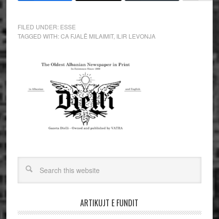
FILED UNDER:
ESSE
TAGGED WITH:
CA FJALË MILAIMIT
,
ILIR LEVONJA
ARTIKUJT E FUNDIT