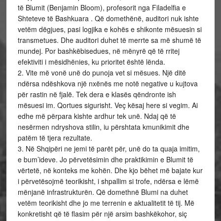
të Blumit (Benjamin Bloom), profesorit nga Filadelfia e
Shteteve të Bashkuara . Që domethënë, auditori nuk ishte
vetëm dëgjues, pasi logjika e kohës e shikonte mësuesin si
transmetues. Dhe auditori duhet të merrte sa më shumë të
mundej. Por bashkëbisedues, në mënyrë që të rritej
efektiviti i mësidhënies, ku prioritet është lënda.
2. Vite më vonë unë do punoja vet si mësues. Një ditë
ndërsa ndëshkova një nxënës me notë negative u kujtova
për rastin në fjalë. Tek dera e klasës qëndronte ish
mësuesi im. Qortues sigurisht. Veç kësaj here si vegim. Ai
edhe më përpara kishte ardhur tek unë. Ndaj që të
nesërmen ndryshova stilin, iu përshtata kmunikimit dhe
patëm të tjera rezultate.
3. Në Shqipëri ne jemi të parët për, unë do ta quaja imitim,
e bum’ideve. Jo përvetësimin dhe praktikimin e Blumit të
vërtetë, në konteks me kohën. Dhe kjo bëhet më bajate kur
i përvetësojmë teorikisht, i shpallim si trofe, ndërsa e lëmë
mënjanë infrastrukturën. Që domethnë Blumi na duhet
vetëm teorikisht dhe jo me terrenin e aktualitetit të tij. Më
konkretisht që të flasim për një arsim bashkëkohor, siç