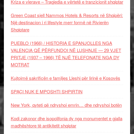
Kriza e vlerave – Tragjedia e vërtetë e tranzicionit shqiptar
Green Coast sjell Nammos Hotels & Resorts në Shqipëri:
Një destinacion i ri lifestyle merr formë në Rivierën
Shqiptare
PUEBLO (1966) / HISTORIA E SPANJOLLES NGA
VALENCIA QË PËRFUNDOI NË LUSHNJE — 29 VJET
PRITJE (1937 – 1966) TË NJË TELEFONATE NGA DY
MOTRAT
Kujtojmë sakrificën e familjes Lleshi për lirinë e Kosovës
SPAÇI NUK E MPOSHTI SHPIRTIN
New York, qyteti që ndryshoi emrin… dhe ndryshoi botën
Kodi zakonor dhe isopolifonia dy nga monumentet e gjalla
madhështore të antikitetit shqiptar