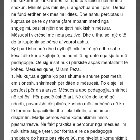
me kokëfortësi deklaratës. Mirëpo paralelisht ndihmonte
shokun. Minutë pas minute, u angazhua dhe i pari. Derisa
në fund erdhën tek mësimi i ditës. Dhe ashtu përciptas u
kuptua se që të dy thanë çfarë mbanin mend nga
shpjegimi, pasi si njëri dhe tjetri nuk kishin mësuar.
Mësuesi i vlerësoi me nota pozitive. Dhe u tha, se, një ditë
do ta kuptonin se përse ai veproi ashtu.
Ky i pari isha unë dhe i dyti një mik i mirë që edhe sot e
kësaj dite kur e kujtojmë, ndihemi të ngrohtë nga kjo formë
pedagogjie. Që sigurisht nuk i përkiste aspak mentalitetit të
kohës. Mësuesi quhej Milaim Peza.
1. Mu kujtua e gjitha kjo pas shumë e shumë postimesh,
emisionesh, shkrimesh për ditën e mësuesit. Po e sjell si
postfest për disa arsye. Mësuesia apo pedagogjia, shtrihet
në kohësi. Për pasojë është art. Në cilën do kohë që
ndodh, pavarsisht disiplinës, kushdo mësimdhënës që ka
të formuar kapacitetin dhe fleksibitetin, e ndihmon
disiplinën. Madje përsos edhe komunikimin midis
pjesmarrësve. Në fakt praktika e përdorur nga mësuesi im
nuk ishte asgjë tjetër, por forma e re që pedagogjia
shqiptare do haste pas viteve 90, me nivelet e komunikimit