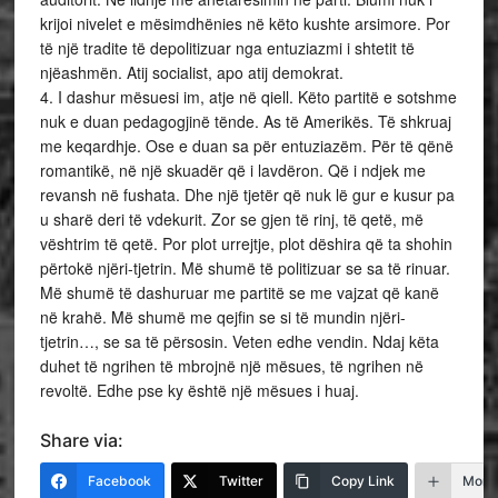
krijoi nivelet e mësimdhënies në këto kushte arsimore. Por
të një tradite të depolitizuar nga entuziazmi i shtetit të
njëashmën. Atij socialist, apo atij demokrat.
4. I dashur mësuesi im, atje në qiell. Këto partitë e sotshme
nuk e duan pedagogjinë tënde. As të Amerikës. Të shkruaj
me keqardhje. Ose e duan sa për entuziazëm. Për të qënë
romantikë, në një skuadër që i lavdëron. Që i ndjek me
revansh në fushata. Dhe një tjetër që nuk lë gur e kusur pa
u sharë deri të vdekurit. Zor se gjen të rinj, të qetë, më
vështrim të qetë. Por plot urrejtje, plot dëshira që ta shohin
përtokë njëri-tjetrin. Më shumë të politizuar se sa të rinuar.
Më shumë të dashuruar me partitë se me vajzat që kanë
në krahë. Më shumë me qejfin se si të mundin njëri-
tjetrin…, se sa të përsosin. Veten edhe vendin. Ndaj këta
duhet të ngrihen të mbrojnë një mësues, të ngrihen në
revoltë. Edhe pse ky është një mësues i huaj.
Share via:
Facebook
Twitter
Copy Link
More