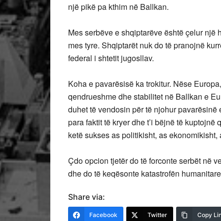
një pikë pa kthim në Ballkan.
Mes serbëve e shqiptarëve është çelur një
mes tyre. Shqiptarët nuk do të pranojnë kurr
federal i shtetit jugosllav.
Koha e pavarësisë ka trokitur. Nëse Europ
qendrueshme dhe stabilitet në Ballkan e Eur
duhet të vendosin për të njohur pavarësinë e
para faktit të kryer dhe t’i bëjnë të kuptojnë
ketë sukses as politikisht, as ekonomikisht, 
Çdo opcion tjetër do të forconte serbët në 
dhe do të keqësonte katastrofën humanitare 
Share via:
Facebook
Twitter
Copy Li