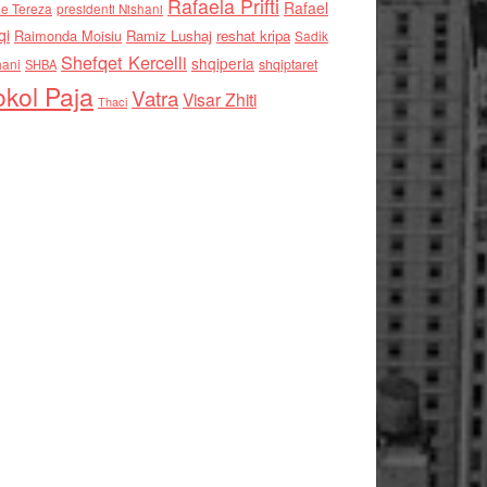
Rafaela Prifti
Rafael
e Tereza
presidenti Nishani
qi
Raimonda Moisiu
Ramiz Lushaj
reshat kripa
Sadik
Shefqet Kercelli
shqiperia
hani
shqiptaret
SHBA
kol Paja
Vatra
Visar Zhiti
Thaci