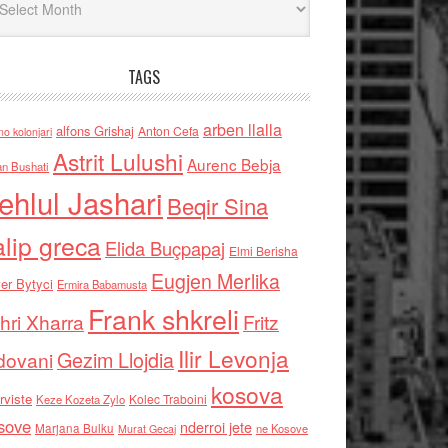
TAGS
arben llalla
alfons Grishaj
Anton Cefa
no kolonjari
Astrit Lulushi
Aurenc Bebja
an Bushati
ehlul Jashari
Beqir Sina
alip greca
Elida Buçpapaj
Elmi Berisha
Eugjen Merlika
er Bytyci
Ermira Babamusta
Frank shkreli
hri Xharra
Fritz
Ilir Levonja
Gezim Llojdia
dovani
kosova
rviste
Kolec Traboini
Keze Kozeta Zylo
sove
nderroi jete
Marjana Bulku
ne Kosove
Murat Gecaj