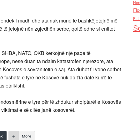
Nen
Flo
Els
 hendek i madh dhe ata nuk mund të bashkëjetojnë më
So
ë të jetojnë nën zgjedhën serbe, qoftë edhe si entitet
a, SHBA, NATO, OKB kërkojnë një paqe të
opë, nëse duan ta ndalin katastrofën njerëzore, ata
 Kosovës e sovranitetin e saj. Ata duhet t’i vënë serbët
 që fushata e tyre në Kosovë nuk do t’ia dalë kurrë të
as etnikisht.
vendosmërinë e tyre për të zhdukur shqiptarët e Kosovës
viktimat e së cilës janë kosovarët.
nk
More