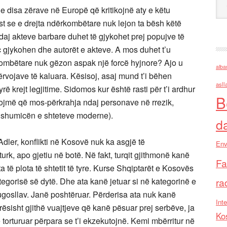
e disa zërave në Europë që kritikojnë aty e këtu
st se e drejta ndërkombëtare nuk lejon ta bësh këtë
daj akteve barbare duhet të gjykohet prej popujve të
ç gjykohen dhe autorët e akteve. A mos duhet t’u
rkombëtare nuk gëzon aspak një forcë hyjnore? Ajo u
alba
përvojave të kaluara. Kësisoj, asaj mund t’i bëhen
asll
 krejt legjitime. Sidomos kur është rasti për t’i ardhur
B
ujtojmë që mos-përkrahja ndaj personave në rrezik,
 shumicën e shteteve moderne).
d
dler, konflikti në Kosovë nuk ka asgjë të
Env
rk, apo gjetiu në botë. Në fakt, turqit gjithmonë kanë
Fa
ta të plota të shtetit të tyre. Kurse Shqiptarët e Kosovës
tegorisë së dytë. Dhe ata kanë jetuar si në kategorinë e
ra
jugosllav. Janë poshtëruar. Përderisa ata nuk kanë
Inte
arësisht gjithë vuajtjeve që kanë pësuar prej serbëve, ja
Ko
 torturuar përpara se t’i ekzekutojnë. Kemi mbërritur në