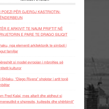
I POEZI PËR GJERGJ KASTRIOTIN-
ËNDERBEUN
TËR E ARKIVIT TE NAUM PRIFTIT NË
RVJETORIN E PARE TE DRAGO SILIQIT
aku, nga elementi arkitektonik te simboli i
ngut familjar
ëreshët si model evropian i mbrojtjes së
titetit kulturor
i Shijaku, “Diego Rivera” shqiptar i artit tonë
mbëtar
m Fred Kalaj, mes altarit dhe atdheut si
meneutikë e shpresës, kujtesës dhe shërbimit”