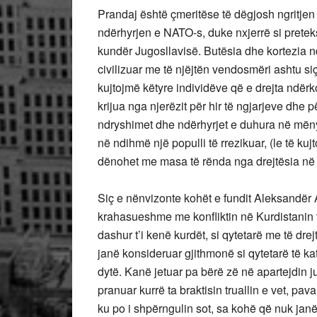
Prandaj është çmeritëse të dëgjosh ngritjen 
ndërhyrjen e NATO-s, duke nxjerrë si pretek
kundër Jugosllavisë. Butësia dhe kortezia n
civilizuar me të njëjtën vendosmëri ashtu si
kujtojmë këtyre individëve që e drejta ndë
krijua nga njerëzit për hir të ngjarjeve dhe 
ndryshimet dhe ndërhyrjet e duhura në mënyrë
në ndihmë një populli të rrezikuar, (le të k
dënohet me masa të rënda nga drejtësia në
Siç e nënvizonte kohët e fundit Aleksandër A
krahasueshme me konfliktin në Kurdistanin tu
dashur t’i kenë kurdët, si qytetarë me të drej
janë konsideruar gjithmonë si qytetarë të ka
dytë. Kanë jetuar pa bërë zë në apartejdin 
pranuar kurrë ta braktisin truallin e vet, pav
ku po i shpërngulin sot, sa kohë që nuk janë