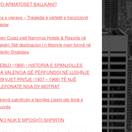
PO ARMATOSET BALLKANI?
za e vlerave – Tragjedia e vërtetë e tranzicionit
iptar
en Coast sjell Nammos Hotels & Resorts në
ipëri: Një destinacion i ri lifestyle merr formë në
ierën Shqiptare
EBLO (1966) / HISTORIA E SPANJOLLES
A VALENCIA QË PËRFUNDOI NË LUSHNJE
29 VJET PRITJE (1937 – 1966) TË NJË
LEFONATE NGA DY MOTRAT
tojmë sakrificën e familjes Lleshi për lirinë e
sovës
AÇI NUK E MPOSHTI SHPIRTIN