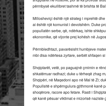
përmbysë ekuilibret tashmë të brishta të Ball
Millosheviçi është një strateg i mprehtë dh
ai është një komunist i devotshëm. Duke pro
popullatën serbe, që, ndërkaq, ishte shkëputu
ekonomike, që vijonte prej kohësh në Jugos
Përmbledhtazi, pavarësisht humbjeve materi
mbi disa ndërtesa zyrtare, serbët shfaqen si f
Shqiptarët, vetë, po paguajnë çmimin e rënd
shkatërruar radhazi; duke u tërheqë zhag rr
Shqipëri, në Maqedoni apo në Mal të Zi; duke
Popullsitë e shpërngulura gjithmonë kanë pa
shoqërore, racore apo fetare. Rasti i Shqipt
që kanë pësuar viktimat e mizorisë naziste g