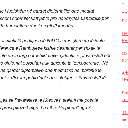
te i fuqishëm në qarqet diplomatike dhe mediat
TR
qishëm ndërmjet kampit të pro-ndërhyrjes ushtarake për
SK
zën humanitare dhe kampit të kundërt.
LE
zultatit të goditjeve të NATO-s dhe çfarë do të ishte
PE
onferenca e Rambujesë kishte dështuar për shkak të
Oxh
hte ende larg parashikimeve. Çështja e pavarësisë për
tru
apo diplomat europian nuk guxonte ta konsideronte. Në
 në qarqet diplomatike dhe mediatike në mbrojtje të
Arb
 duke kërkuar publikisht edhe njohjen e Pavarësisë të
iden
Sal
ko
palljes së Pavarësisë të Kosovës, sjellim më poshtë
n prestigjioze belge “La Libre Belgique” nga Z.
“Do
her