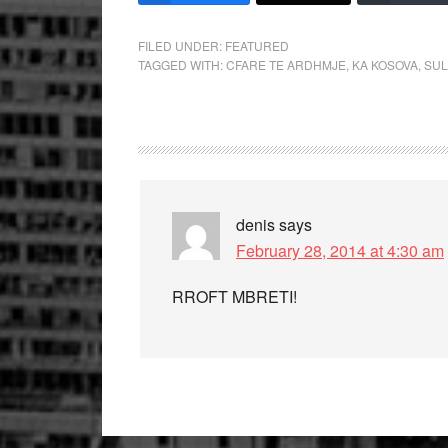
FILED UNDER:
FEATURED
TAGGED WITH:
CFARE TE ARDHMJE
,
KA KOSOVA
,
SUL
denis
says
February 28, 2014 at 4:30 am
RROFT MBRETI!