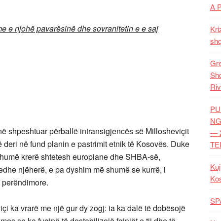
A 
 e njohë pavarësinë dhe sovranitetin e e saj
Kri
shq
Gre
Shq
Riv
PU
NG
ë shpeshtuar përballë intransigjencës së Millosheviçit
— 
deri në fund planin e pastrimit etnik të Kosovës. Duke
TE
ga shumë krerë shtetesh europiane dhe SHBA-së,
Kuj
 edhe njëherë, e pa dyshim më shumë se kurrë, i
Ko
ve perëndimore.
SP
viçi ka vrarë me një gur dy zogj: ia ka dalë të dobësojë
os se ka fuqinë të destabilizojë fqinjët e tij dhe të