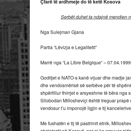
Çfarë të ardhmeje do të ketë Kosova
Serbët duhet ta ndajnë mendjen me
Nga Sulejman Gjana
Partia “Lëvizja e Legalitetit”
Marrë nga “La Libre Belgique” – 07.04.1999
Goditjet e NATO-s kanë vijuar dhe madje jan
dhe vendosmërisë së serbëve për të shpënë 
shpërfillur thirrjet e arsyeshme të bëra n
Sllobodan Millosheviçi është treguar prapë
vendosur t’u imponojë ligjin e tij kanceleri
Me fushatën e tij të pastrimit etnik, Milloshe
shqiptarët në Kosovë, por ai ka provuar sidom