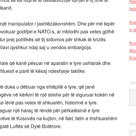
New
kanit.
bot
Kod
e një manipulator i jashtëzakonshëm. Dhe për më tepër
e g
vokuar goditjet e NATO-s, ai mblodhi pas vetes gjithë
r prej politikës së tij sidomos për shkak të krizës
Kry
llavi qyshkur ndaj saj u vendos embargoja.
Aka
Ko
ale që kanë pësuar në aparatin e tyre ushtarak dhe
ituesit e parë të kësaj ndeshjeje taktike.
ë duke u dëbuar nga shtëpitë e tyre, që janë
Kat
ugëve në kërkim të një strehe për të siguruar kokën në
 lënë pas vetes të shkuarën, historinë e tyre.
guar një haraç të rëndë për përkatësinë e tyre
arëve të Kosovës na kujton, në fakt, fatin e trishtueshëm
jatë Luftës së Dytë Botërore.
Ark