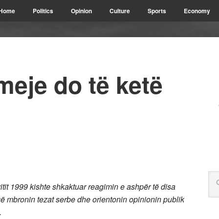
Home
Politics
Opinion
Culture
Sports
Economy
meje do të ketë
it 1999 kishte shkaktuar reagimin e ashpër të disa
ë mbronin tezat serbe dhe orientonin opinionin publik
.