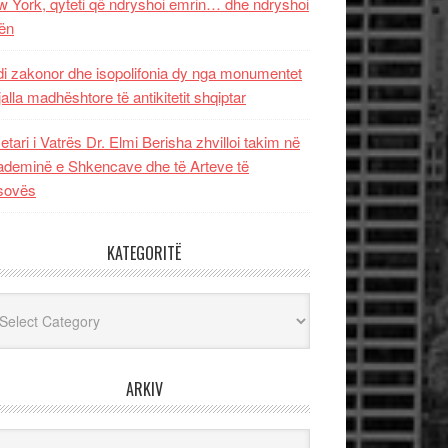
 York, qyteti që ndryshoi emrin… dhe ndryshoi
ën
i zakonor dhe isopolifonia dy nga monumentet
jalla madhështore të antikitetit shqiptar
etari i Vatrës Dr. Elmi Berisha zhvilloi takim në
deminë e Shkencave dhe të Arteve të
sovës
KATEGORITË
egoritë
ARKIV
iv