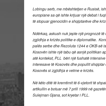
Lobingu serb, me mbështetjen e Rusisë, ish
europiane sa që ishte krijuar një debat i fu
të stopuar gjenocidin e shqiptarëve dhe kri
Ndërkaq, askush nuk jepte një prognozë të re
zgjidhja e krizës politike e diplomatike. K
palës serbe dhe Rezoluta 1244 e OKB-së is
Kosovën ishte një tabu që asnjë politikan 
atë kontekst, PLL bëri një fushatë intensive
interesave të Kosovës dhe popullit shqiptar
Kosovës si zgjidhja e vetme e krizës.
Në këto ditë të kremtimit të 6-vjetorit të sh
artikullin e botuar më 7 prill 1999 në gazetë
Sulejman Gjana, sot kryetar i PLL.