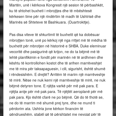
Martën, unë i kërkova Kongresit një sesion të përbashkët,
ku të shtohet buxheti i mbrojtjes dhe të mbështesë
kërkesen time për një rindërtim të madh të Ushtrisë dhe
Marinës së Shteteve të Bashkuara. (Duartrokitje).
Pas disa viteve të shkurtimit të buxhetit që ka dobësuar
mbrojtjen tonë, unë po kërkoj një nga rritjet më të mëdha të
buxhetit për mbrotjen në historinë e SHBA. Duke eleminuar
vecoritë dhe pasigurinë që krijon, ne do ta bëjmë më të
lehtë planifikimin e fondit për marinën në të ardhmen dhe
kështu të kontrollohen kostot dhe të arihen marrëveshjet
me të mira për taksapaguesin, i cili, sigurisht, është shumë
i rëndesishëm. E drejtë? Arritëm të marim një marrëveshje
të mirë. Nëse ne nuk kemi një marrëveshje të mirë, ne nuk
bëjmë detyren tone. E njëjta varkë për më pak para. E
njëjta anije për më pak para. Të njëjtët aeroplanë për më
pak para. Kjo është cfarë ne po bëjmë. Që do të thotë se,
ne do të marrim më shumë prej tyre, dhe ne mund ti
përdorim ata. Ushtria jone kërkon financim të
qëndrueshëm, stabël që të përshtatet me nevojat për të