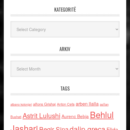
KATEGORITË
Kategoritë
ARKIV
Arkiv
TAGS
arben llalla
alfons Grishaj
Anton Cefa
asllan
albano kolonjari
Behlul
Astrit Lulushi
Aurenc Bebja
Bushati
Jashari
dalip greca
Beqir Sina
Elida