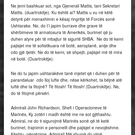
Ne jemi bashkuar sot, nga Gjenerali Mattis, tani Sekretari
Mattis. (duartrokitje). Ku është ai? Mattis u vu në këtë
detyrë për menaxhimin e kësaj ringritje të Forcës sonë
Ushtarake. Ne, do t’i japim burrave dhe grave të
shërbimeve të armatosura të Amerikës, burimet që ju
duhen atyre për të mbajtur të sigurtë SHBA. Ne do të kemi
pajisjet me të sofistikuara në botë, aeroplanë, anije dhe
cdo gjë tjetër. Ne do të kemi, së shpejti, pajisjet më të mira
në botë. (Duartrokitje).
Ne do tu japim ushtarakëve tanë mjetet që i duhen për të
parandaluar cdo lloj lufte dhe, nëse kërkohet, ta bëjnë atë
luftë dhe ta fitojnë? Të fitosh! Të fitosh! (Duartrokitje). Ne,
do të fitojmë përsëri.
Admirali John Richardson, Shefi i Operacioneve të
Marinës, Ky zotëri i madh është me ne sot gjithashtu.
Admiral, ne do ti sigurojmë Marinës sonë që të ketë
burimet, trajnimin e personelit dhe pajisjet e nevojëshme.
Kështu, përgëzime, Admiral! Më shumë do vijnë.