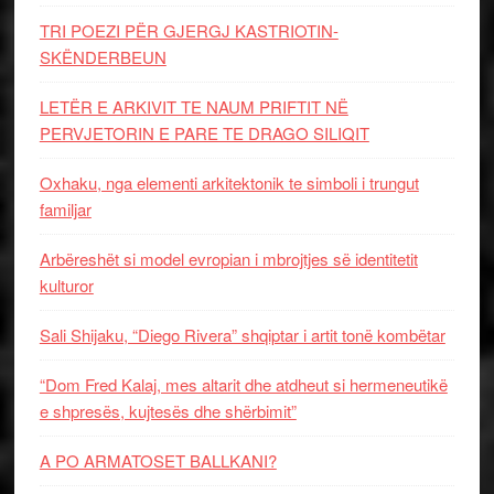
TRI POEZI PËR GJERGJ KASTRIOTIN-
SKËNDERBEUN
LETËR E ARKIVIT TE NAUM PRIFTIT NË
PERVJETORIN E PARE TE DRAGO SILIQIT
Oxhaku, nga elementi arkitektonik te simboli i trungut
familjar
Arbëreshët si model evropian i mbrojtjes së identitetit
kulturor
Sali Shijaku, “Diego Rivera” shqiptar i artit tonë kombëtar
“Dom Fred Kalaj, mes altarit dhe atdheut si hermeneutikë
e shpresës, kujtesës dhe shërbimit”
A PO ARMATOSET BALLKANI?