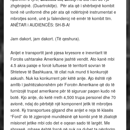
zhgënjejnë. (Duartrokitje). Për ata që i shërbejnë kombit
tonë në uniformë dhe për ata që ndërtojnë instrumentat e
mbrotjes sonë, unë ju falenderoj në emër të kombit tim.
ANËTAR i AUDIENCËS: SH-B-A!
Jam dakort, jam dakort. (Të qeshura).
Anijet e transportit janë pjesa kryesore e inevntarit të
Forcës ushtarake Amerikane jashtë vendit. Ato kanë mbi
4.5 akra paisje e forcë luftuese të territorit sovran të
Shteteve të Bashkuara, të cilat nuk mund ti konkurojë
askush. Nuk ka konkurrent për këtë anije. Ajo është një
amfib i jashtëzakonshëm për Forcën Amerikane që do të
furnizojë trupat amerikane për të siguruar paqen kudo në
botë. Kjo anije, do ketë rreth 4,500 trupa personel dhe 70
avionë, ndaj do përbëjë një komponent jetik të mbrotjes
sonë. Ky transportues gjigand dhe anijet e reja të klasës
“Ford” do të zgjerojnë mundësinë që kombi ynë të zbatojë
misionet jetike mbi cdo det e oqean sado të largët. Me
shpresë, mbase është forcë që nuk na duhet ta përdorim,