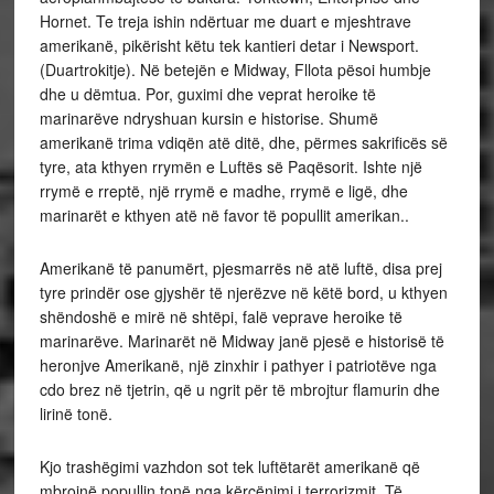
Hornet. Te treja ishin ndërtuar me duart e mjeshtrave
amerikanë, pikërisht këtu tek kantieri detar i Newsport.
(Duartrokitje). Në betejën e Midway, Fllota pësoi humbje
dhe u dëmtua. Por, guximi dhe veprat heroike të
marinarëve ndryshuan kursin e historise. Shumë
amerikanë trima vdiqën atë ditë, dhe, përmes sakrificës së
tyre, ata kthyen rrymën e Luftës së Paqësorit. Ishte një
rrymë e rreptë, një rrymë e madhe, rrymë e ligë, dhe
marinarët e kthyen atë në favor të popullit amerikan..
Amerikanë të panumërt, pjesmarrës në atë luftë, disa prej
tyre prindër ose gjyshër të njerëzve në këtë bord, u kthyen
shëndoshë e mirë në shtëpi, falë veprave heroike të
marinarëve. Marinarët në Midway janë pjesë e historisë të
heronjve Amerikanë, një zinxhir i pathyer i patriotëve nga
cdo brez në tjetrin, që u ngrit për të mbrojtur flamurin dhe
lirinë tonë.
Kjo trashëgimi vazhdon sot tek luftëtarët amerikanë që
mbrojnë popullin tonë nga kërcënimi i terrorizmit. Të