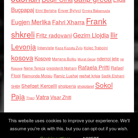
Buçpapaj
Enver Bytyci
Elmi Berisha
Ermira Babamusta
Frank
Eugjen Merlika
Fahri Xharra
shkreli
Ilir
Gezim Llojdia
Fritz radovani
Levonja
Interviste
Kolec Traboini
Keze Kozeta Zylo
kosova
Kosove
nderroi jete
Marjana Bulku
ne
Murat Gecaj
Rafaela Prifti
Rafael
Nene Tereza
Kosove
presidenti Nishani
Floqi
Raimonda Moisiu
Ramiz Lushaj
reshat kripa
Sadik Elshani
Sokol
Shefqet Kercelli
shqiperia
shqiptaret
SHBA
Paja
Vatra
Visar Zhiti
Thaci
This website uses cookies to improve your experience. We'll
assume you're ok with this, but you can opt-out if you wish.