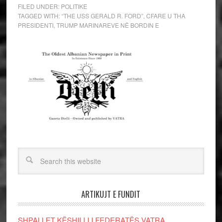
FILED UNDER:
POLITIKE
TAGGED WITH:
“THE USS GERALD R. FORD”
,
CFARE U THA
PRESIDENTI
,
TRUMP MARINAREVE NË BORDIN E
ARTIKUJT E FUNDIT
SHPALLET KËSHILLI I FEDERATËS VATRA