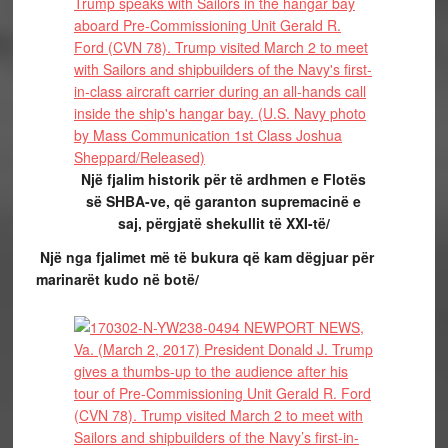
Një fjalim historik për të ardhmen e Flotës
së SHBA-ve, që garanton supremacinë e
saj, përgjatë shekullit të XXI-të/
Një nga fjalimet më të bukura që kam dëgjuar për
marinarët kudo në botë/