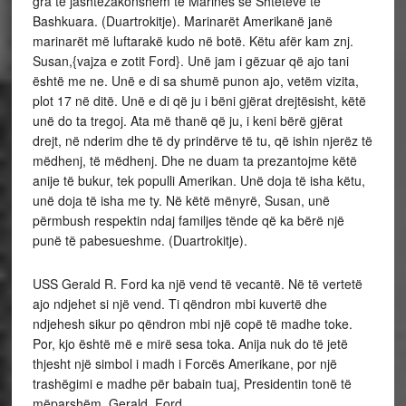
gra të jashtëzakonshëm të Marinës së Shteteve të
Bashkuara. (Duartrokitje). Marinarët Amerikanë janë
marinarët më luftarakë kudo në botë. Këtu afër kam znj.
Susan,{vajza e zotit Ford}. Unë jam i gëzuar që ajo tani
është me ne. Unë e di sa shumë punon ajo, vetëm vizita,
plot 17 në ditë. Unë e di që ju i bëni gjërat drejtësisht, këtë
unë do ta tregoj. Ata më thanë që ju, i keni bërë gjërat
drejt, në nderim dhe të dy prindërve të tu, që ishin njerëz të
mëdhenj, të mëdhenj. Dhe ne duam ta prezantojme këtë
anije të bukur, tek populli Amerikan. Unë doja të isha këtu,
unë doja të isha me ty. Në këtë mënyrë, Susan, unë
përmbush respektin ndaj familjes tënde që ka bërë një
punë të pabesueshme. (Duartrokitje).
USS Gerald R. Ford ka një vend të vecantë. Në të vertetë
ajo ndjehet si një vend. Ti qëndron mbi kuvertë dhe
ndjehesh sikur po qëndron mbi një copë të madhe toke.
Por, kjo është më e mirë sesa toka. Anija nuk do të jetë
thjesht një simbol i madh i Forcës Amerikane, por një
trashëgimi e madhe për babain tuaj, Presidentin tonë të
mëparshëm, Gerald Ford.