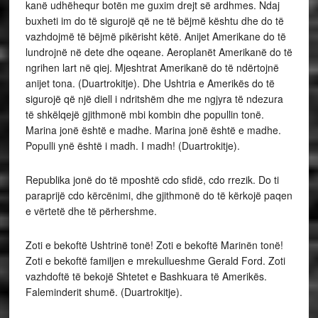
kanë udhëhequr botën me guxim drejt së ardhmes. Ndaj
buxheti im do të sigurojë që ne të bëjmë kështu dhe do të
vazhdojmë të bëjmë pikërisht këtë. Anijet Amerikane do të
lundrojnë në dete dhe oqeane. Aeroplanët Amerikanë do të
ngrihen lart në qiej. Mjeshtrat Amerikanë do të ndërtojnë
anijet tona. (Duartrokitje). Dhe Ushtria e Amerikës do të
sigurojë që një diell i ndritshëm dhe me ngjyra të ndezura
të shkëlqejë gjithmonë mbi kombin dhe popullin tonë.
Marina jonë është e madhe. Marina jonë është e madhe.
Populli ynë është i madh. I madh! (Duartrokitje).
Republika jonë do të mposhtë cdo sfidë, cdo rrezik. Do ti
paraprijë cdo kërcënimi, dhe gjithmonë do të kërkojë paqen
e vërtetë dhe të përhershme.
Zoti e bekoftë Ushtrinë tonë! Zoti e bekoftë Marinën tonë!
Zoti e bekoftë familjen e mrekullueshme Gerald Ford. Zoti
vazhdoftë të bekojë Shtetet e Bashkuara të Amerikës.
Faleminderit shumë. (Duartrokitje).