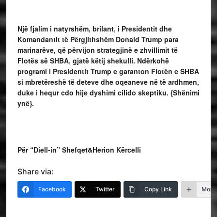
Një fjalim i natyrshëm, brilant, i Presidentit dhe
Komandantit të Përgjithshëm Donald Trump para
marinarëve, që përvijon strategjinë e zhvillimit të
Flotës së SHBA, gjatë këtij shekulli. Ndërkohë
programi i Presidentit Trump e garanton Flotën e SHBA
si mbretëreshë të deteve dhe oqeaneve në të ardhmen,
duke i hequr cdo hije dyshimi cilido skeptiku. {Shënimi
ynë}.
Për “Diell-in” Shefqet&Herion Kërcelli
Share via:
Facebook
Twitter
Copy Link
More