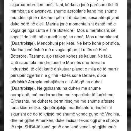
siguruar mbrotjen tonë. Tani, kërkesa jonë parësore është
mirmbajtja e avionëve, shumë aeroplanë kanë më shumë
mundësi që të rrëzohen për mirëmbatjen, sesa atë që janë
duke bërë në qiell. Marina jonë momentalisht është më e
vogla që nga Lufta e I-rë Botërore. Mos u merakosni, së
shpejti do jetë më e madhja që ka qenë. Mos u merakosni.
(Duartrokitje). Mendohuni për këtë. Në këto kohë plot sfida,
Marina jonë është më e vogla që prej Luftës së Parë
Botërore. Tashmë, ajo i takon kohës së kaluar. Në fakt,
Unë sapo fola me drejtuesit e Marinës dhe liderat e
industrisë, të cilët kanë diskutuar planet e mija që të marrin
përsipër zgjerimin e gjithë Flotës sonë Detare, duke
përfshirë Aeroplanmbajtësen e 12-të që na duhet.
(Duartrokitje). Ne gjithashtu na duhen më shumë
aeroplanë, më moderne dhe me kapacitete të fuqishme.
Gjithashtu, ne duhet të përmirësojmë më shumë aftësitë
tona kibernetike. Kjo përpjekje madhështore rindërtimi
sigurisht që do të krijojë më shumë vende pune në Virginia,
dhe në gjithë Amerikën, duke inciuar teknologji dhe shpikje
të reja. SHBA-të kanë qenë dhe janë vendi, që gjithmonë