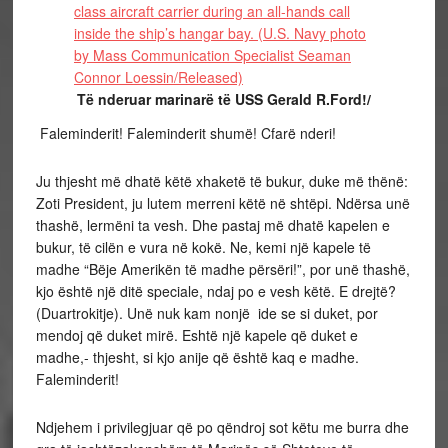
Të nderuar marinarë të USS Gerald R.Ford!/
Faleminderit! Faleminderit shumë! Cfarë nderi!
Ju thjesht më dhatë këtë xhaketë të bukur, duke më thënë:
Zoti President, ju lutem merreni këtë në shtëpi. Ndërsa unë
thashë, lermëni ta vesh. Dhe pastaj më dhatë kapelen e
bukur, të cilën e vura në kokë. Ne, kemi një kapele të
madhe “Bëje Amerikën të madhe përsëri!”, por unë thashë,
kjo është një ditë speciale, ndaj po e vesh këtë. E drejtë?
(Duartrokitje). Unë nuk kam nonjë ide se si duket, por
mendoj që duket mirë. Eshtë një kapele që duket e
madhe,- thjesht, si kjo anije që është kaq e madhe.
Faleminderit!
Ndjehem i privilegjuar që po qëndroj sot këtu me burra dhe