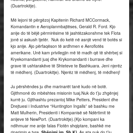
(Duartrokitje).
Më lejoni të përgëzoj Kapitenin Richard MCCormack,
Komandantin e Aeroplanmbajtëses, Gerald R. Ford. Kjo
anije do të bëjë përmirësime të jashtëzakonshme tek Flota
jonë si askush tjetër. Nuk do ketë në asnjë vend të botës si
kjo anije. Ajo përfaqëson të ardhmen e Aeroflotës
amerikane. Unë kam privilegjin më të madh që të shërbej si
Kryekomandanti juaj dhe Krykomandanti i burrave dhe
grave të ushtarakëve të Shteteve te Bashkuara. Jeni njerëz
të mëdhenj. (Duartrokitje). Njerëz të mëdhenj, të mëdhenj!
Ju përshëndes ju dhe marinarët tanë kudo në botë.
Gjithmonë do mbështes misionin tuaj.Nuk do t’ju zhgënjej
kurrë ju. Gjithashtu prezantoj Mike Petters, President dhe
Drejtuesi i Industrive “Huntington Ingalls” së bashku me
Matt Mulherin, Presidenti i Kompanisë së Ndërtimit të
anijeve të NewPort. (Duartrokitje).{Kjo kompani ka
ndihmuar me anije falas Flotën shqiptare, bashkë me
riparimin e tyre,
Shënimi im, Sh.K}.
As ata nuk do t’ju