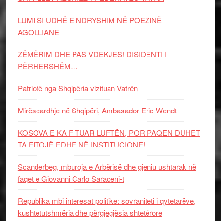
LUMI SI UDHË E NDRYSHIM NË POEZINË
AGOLLIANE
ZËMËRIM DHE PAS VDEKJES! DISIDENTI I
PËRHERSHËM…
Patriotë nga Shqipëria vizituan Vatrën
Mirëseardhje në Shqipëri, Ambasador Eric Wendt
KOSOVA E KA FITUAR LUFTËN, POR PAQEN DUHET
TA FITOJË EDHE NË INSTITUCIONE!
Scanderbeg, mburoja e Arbërisë dhe gjeniu ushtarak në
faqet e Giovanni Carlo Saraceni-t
Republika mbi interesat politike: sovraniteti i qytetarëve,
kushtetutshmëria dhe përgjegjësia shtetërore