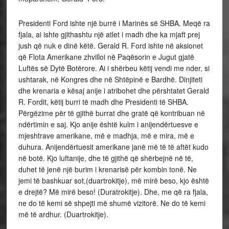
Presidenti Ford ishte një burrë i Marinës së SHBA. Meqë ra
fjala, ai ishte gjithashtu një atlet i madh dhe ka mjaft prej
jush që nuk e dinë këtë. Gerald R. Ford ishte në aksionet
që Flota Amerikane zhvilloi në Paqësorin e Jugut gjatë
Luftës së Dytë Botërore. Ai i shërbeu këtij vendi me nder, si
ushtarak, në Kongres dhe në Shtëpinë e Bardhë. Dinjiteti
dhe krenaria e kësaj anije i atribohet dhe përshtatet Gerald
R. Fordit, këtij burri të madh dhe Presidenti të SHBA.
Përgëzime për të gjithë burrat dhe gratë që kontribuan në
ndërtimin e saj. Kjo anije është kulm i anijendërtuesve e
mjeshtrave amerikane, më e madhja, më e mira, më e
duhura. Anijendërtuesit amerikane janë më të të aftët kudo
në botë. Kjo luftanije, dhe të gjithë që shërbejnë në të,
duhet të jenë një burim i krenarisë për kombin tonë. Ne
jemi të bashkuar sot,(duartrokitje), më mirë beso, kjo është
e drejtë? Më mirë beso! (Duratrokitje). Dhe, me që ra fjala,
ne do të kemi së shpejti më shumë vizitorë. Ne do të kemi
më të ardhur. (Duartrokitje).