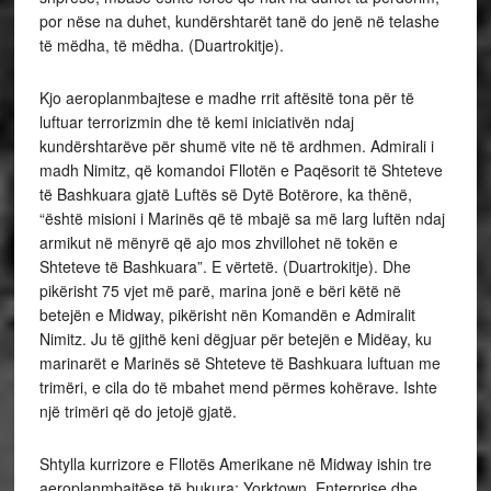
por nëse na duhet, kundërshtarët tanë do jenë në telashe
të mëdha, të mëdha. (Duartrokitje).
Kjo aeroplanmbajtese e madhe rrit aftësitë tona për të
luftuar terrorizmin dhe të kemi iniciativën ndaj
kundërshtarëve për shumë vite në të ardhmen. Admirali i
madh Nimitz, që komandoi Fllotën e Paqësorit të Shteteve
të Bashkuara gjatë Luftës së Dytë Botërore, ka thënë,
“është misioni i Marinës që të mbajë sa më larg luftën ndaj
armikut në mënyrë që ajo mos zhvillohet në tokën e
Shteteve të Bashkuara”. E vërtetë. (Duartrokitje). Dhe
pikërisht 75 vjet më parë, marina jonë e bëri këtë në
betejën e Midway, pikërisht nën Komandën e Admiralit
Nimitz. Ju të gjithë keni dëgjuar për betejën e Midëay, ku
marinarët e Marinës së Shteteve të Bashkuara luftuan me
trimëri, e cila do të mbahet mend përmes kohërave. Ishte
një trimëri që do jetojë gjatë.
Shtylla kurrizore e Fllotës Amerikane në Midway ishin tre
aeroplanmbajtëse të bukura: Yorktown, Enterprise dhe