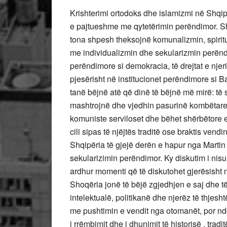
Krishterimi ortodoks dhe islamizmi në Shqip
e pajtueshme me qytetërimin perëndimor. Shoq
tona shpesh theksojnë komunalizmin, spiritual
me individualizmin dhe sekularizmin perëndi
perëndimore si demokracia, të drejtat e njeri
pjesërisht në institucionet perëndimore si 
tanë bëjnë atë që dinë të bëjnë më mirë: të s
mashtrojnë dhe vjedhin pasurinë kombëtare. 
komuniste serviloset dhe bëhet shërbëtore e kl
cili sipas të njëjtës traditë ose braktis ven
Shqipëria të gjejë derën e hapur nga Martin L
sekularizimin perëndimor. Ky diskutim i nis
ardhur momenti që të diskutohet gjerësisht n
Shoqëria jonë të bëjë zgjedhjen e saj dhe të
intelektualë, politikanë dhe njerëz të thjeshtë
me pushtimin e vendit nga otomanët, por ndo
i rrëmbimit dhe i dhunimit të historisë , tra