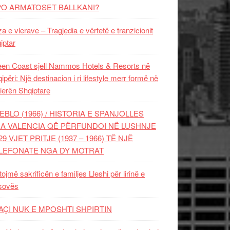
PO ARMATOSET BALLKANI?
za e vlerave – Tragjedia e vërtetë e tranzicionit
iptar
en Coast sjell Nammos Hotels & Resorts në
ipëri: Një destinacion i ri lifestyle merr formë në
ierën Shqiptare
EBLO (1966) / HISTORIA E SPANJOLLES
A VALENCIA QË PËRFUNDOI NË LUSHNJE
29 VJET PRITJE (1937 – 1966) TË NJË
LEFONATE NGA DY MOTRAT
tojmë sakrificën e familjes Lleshi për lirinë e
sovës
AÇI NUK E MPOSHTI SHPIRTIN