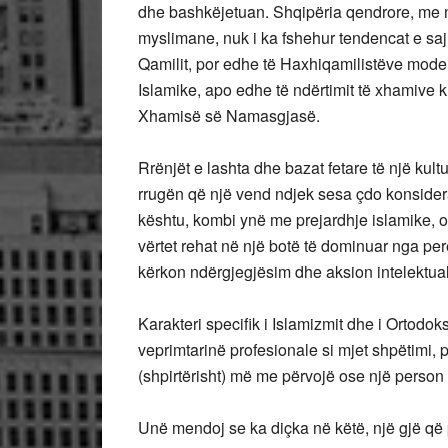
dhe bashkëjetuan. Shqipëria qendrore, me një
myslimane, nuk i ka fshehur tendencat e saj
Qamilit, por edhe të Haxhiqamilistëve mod
Islamike, apo edhe të ndërtimit të xhamive ku
Xhamisë së Namasgjasë.
Rrënjët e lashta dhe bazat fetare të një kul
rrugën që një vend ndjek sesa çdo konsider
kështu, kombi ynë me prejardhje islamike, o
vërtet rehat në një botë të dominuar nga per
kërkon ndërgjegjësim dhe aksion intelektual 
Karakteri specifik i Islamizmit dhe i Ortodok
veprimtarinë profesionale si mjet shpëtimi,
(shpirtërisht) më me përvojë ose një person 
Unë mendoj se ka diçka në këtë, një gjë që 