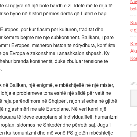
New
 si ngjyra në një botë bardh e zi. Idetë më të reja të
bot
 lirisë hynë në histori përmes derës që Luteri e hapi.
Kod
Europës, por kur flasim për kulturën, traditat dhe
e g
r kemi të bëjmë me një subkontinent. Ballkani, i parë
Kry
mi” i Evropës, mishëron histori të ndrydhura, konflikte
Aka
se që Evropa e zakonshme i anashkalon shpesh. Ky
Ko
fshehur brenda kontinentit, duke zbuluar tensione të
.
 në Ballkan, një enigmë, e mbështjellë në një mister,
gjidhja e problemeve tona është një sfidë për vetë ne
Kat
 të reja perëndimore në Shqipëri, rajon si edhe në gjithë
një ngjashmëri me atë Europiane. Në veri kemi një
ksuara të ideve europiane si individualiteti, humanizmi
europian, sidomos në Shkodër dhe përreth saj. Jugu i
terren ku komunizmi dhe më vonë PS gjetën mbështetje
Ark