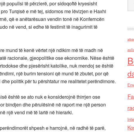
 popullsi të përzierë, por sidoqoftë kryesisht
 pro Turqisë e më tej, sidomos me lëvizjen e Haxhi
ernë, që e anëtarësuan vendin tonë në Konferncën
do në vend, si edhe të festimit të inagurimit të
alba
ture mund të kenë vërtet një ndikim më të madh në
asll
B
atë racionale, gjeopolitike ose ekonomike. Nëse është
rtodokse dhe pjesërisht katolike, nuk mendoj se është
d
ëndimi, një burim tensioni që mund të zbutet, por që
dhe politik për tu përshtatur me realitetet perëndimore.
Env
Fa
sisë është se ato nuk e konsiderojnë thirrjen ose
 por bindjen dhe përulësinë në raport me një person
ra
në një vend më të lartë në hierarki.
Inte
Ko
perëndimorët shpesh e harrojnë, në radhë të parë,