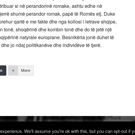
ntribuar si në perandorinë romake, ashtu edhe në
nxjerrë shumë perandor romak, papë të Romës etj. Duke
hprehur qartë e me fakte dhe nga kollosi i letrave shqipe,
n tonë, shoqërinë dhe kombin tonë dhe do të jetë një
Shqipërinë natyrale europiane. Besnikëria jonë duhet të
dhe jo ndaj politikanëve dhe individëve të tjerë.
nk
More
xperience. We'll assume you're ok with this, but you can opt-out if 
Log in