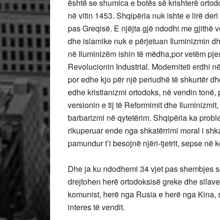
është se shumica e botës së krishterë ortod
në vitin 1453. Shqipëria nuk ishte e lirë der
pas Greqisë. E njëjta gjë ndodhi me gjithë v
dhe islamike nuk e përjetuan Iluminizmin dh
në Iluminizëm ishin të mëdha,por vetëm pj
Revolucionin Industrial. Moderniteti erdhi n
por edhe kjo për një periudhë të shkurtër d
edhe kristianizmi ortodoks, në vendin tonë, 
versionin e tij të Reformimit dhe Iluminizmit
barbarizmi në qytetërim. Shqipëria ka prob
rikuperuar ende nga shkatërrimi moral i shk
pamundur t’i besojnë njëri-tjetrit, sepse në
Dhe ja ku ndodhemi 34 vjet pas shembjes së 
drejtohen herë ortodoksisë greke dhe sllave 
komunist, herë nga Rusia e herë nga Kina, si
interes të vendit.