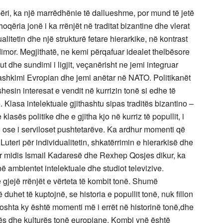
ëri, ka një marrëdhënie të dallueshme, por mund të jetë
ëria jonë i ka rrënjët në traditat bizantine dhe vlerat
itetin dhe një strukturë fetare hierarkike, në kontrast
mor. Megjithatë, ne kemi përqafuar idealet thelbësore
ut dhe sundimi i ligjit, veçanërisht ne jemi integruar
Bashkimi Evropian dhe jemi anëtar në NATO. Politikanët
hesin interesat e vendit në kurrizin tonë si edhe të
Klasa intelektuale gjithashtu sipas traditës bizantino –
asës politike dhe e gjitha kjo në kurriz të popullit, i
din ose i serviloset pushtetarëve. Ka ardhur momenti që
uteri për individualitetin, shkatërrimin e hierarkisë dhe
ur midis Ismail Kadaresë dhe Rexhep Qosjes dikur, ka
ë ambientet intelektuale dhe studiot televizive.
 gjejë rrënjët e vërteta të kombit tonë. Shumë
 duhet të kuptojnë, se historia e popullit tonë, nuk fillon
shta ky është momenti më i errët në historinë tonë,dhe
ditës dhe kulturës tonë europiane. Kombi ynë është