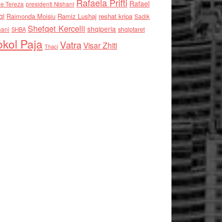
Rafaela Prifti
Rafael
e Tereza
presidenti Nishani
qi
Raimonda Moisiu
Ramiz Lushaj
reshat kripa
Sadik
Shefqet Kercelli
shqiperia
hani
shqiptaret
SHBA
kol Paja
Vatra
Visar Zhiti
Thaci