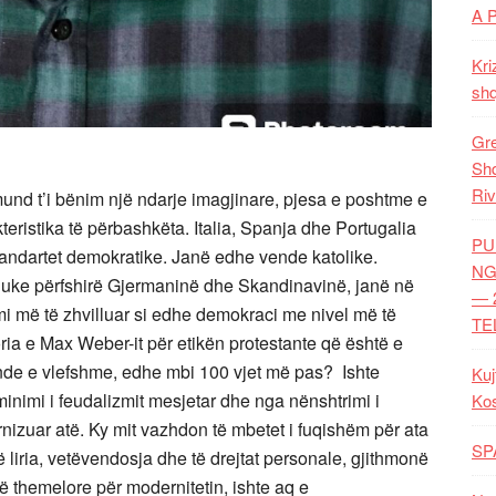
A 
Kri
shq
Gre
Shq
Riv
und t’i bënim një ndarje imagjinare, pjesa e poshtme e
kteristika të përbashkëta. Italia, Spanja dhe Portugalia
PU
tandartet demokratike. Janë edhe vende katolike.
NG
i, duke përfshirë Gjermaninë dhe Skandinavinë, janë në
— 
omi më të zhvilluar si edhe demokraci me nivel më të
TE
teoria e Max Weber-it për etikën protestante që është e
ende e vlefshme, edhe mbi 100 vjet më pas? Ishte
Kuj
ominimi i feudalizmit mesjetar dhe nga nënshtrimi i
Ko
nizuar atë. Ky mit vazhdon të mbetet i fuqishëm për ata
SP
ë liria, vetëvendosja dhe të drejtat personale, gjithmonë
shtë themelore për modernitetin, ishte aq e