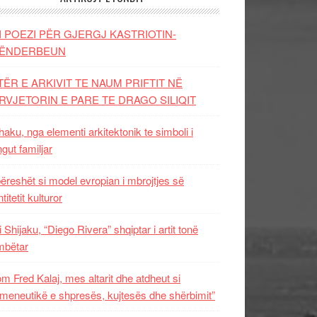
I POEZI PËR GJERGJ KASTRIOTIN-
ËNDERBEUN
TËR E ARKIVIT TE NAUM PRIFTIT NË
RVJETORIN E PARE TE DRAGO SILIQIT
aku, nga elementi arkitektonik te simboli i
ngut familjar
ëreshët si model evropian i mbrojtjes së
titetit kulturor
i Shijaku, “Diego Rivera” shqiptar i artit tonë
mbëtar
m Fred Kalaj, mes altarit dhe atdheut si
meneutikë e shpresës, kujtesës dhe shërbimit”