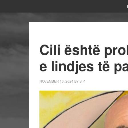
Cili është pr
e lindjes të 
NOVEMBER 16, 2024
BY
S P