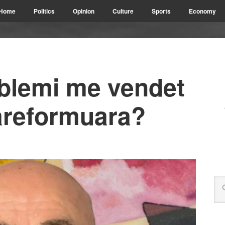
Home
Politics
Opinion
Culture
Sports
Economy
oblemi me vendet
pareformuara?