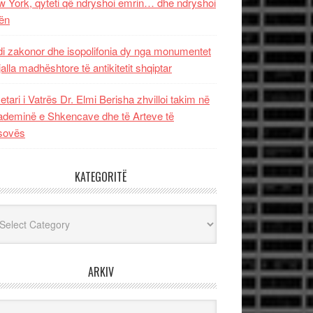
 York, qyteti që ndryshoi emrin… dhe ndryshoi
ën
i zakonor dhe isopolifonia dy nga monumentet
jalla madhështore të antikitetit shqiptar
etari i Vatrës Dr. Elmi Berisha zhvilloi takim në
deminë e Shkencave dhe të Arteve të
sovës
KATEGORITË
egoritë
ARKIV
iv