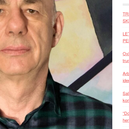
TR
SK
LE
PE
Oxh
tru
Arb
iden
Sal
ko
“Do
her