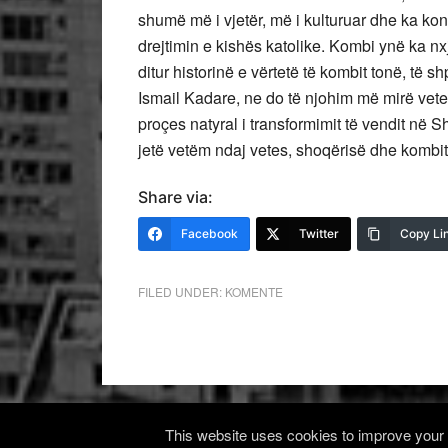
shumë më i vjetër, më i kulturuar dhe ka ko
drejtimin e kishës katolike. Kombi ynë ka 
ditur historinë e vërtetë të kombit tonë, të s
Ismail Kadare, ne do të njohim më mirë vete
proçes natyral i transformimit të vendit në 
jetë vetëm ndaj vetes, shoqërisë dhe kombit 
Share via:
Facebook
Twitter
Copy Li
FILED UNDER:
KOMENTE
This website uses cookies to improve your e