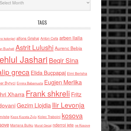
TAGS
arben llalla
alfons Grishaj
Anton Cefa
no kolonjari
Astrit Lulushi
Aurenc Bebja
an Bushati
ehlul Jashari
Beqir Sina
alip greca
Elida Buçpapaj
Elmi Berisha
Eugjen Merlika
er Bytyci
Ermira Babamusta
Frank shkreli
hri Xharra
Fritz
Ilir Levonja
Gezim Llojdia
dovani
kosova
rviste
Kolec Traboini
Keze Kozeta Zylo
sove
nderroi jete
Marjana Bulku
ne Kosove
Murat Gecaj