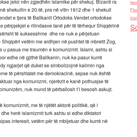
okse jetoi nën zgjedhën islamike për shekuj. Bizanti ra
Nen
i në shekullin e 20-të, pra në vitin 1912 dhe 1 shekull
Flo
endet e tjera të Ballkanit Ortodoks.Vendet ortodokse
Els
e përpjekjet e rilindasve tanë për të tërhequr Shqqërinë
So
esërisht të suksesshme dhe ne nuk e përjetuan
ë Shqipëri vetëm me ardhjen në pushtet të mbretit Zog,
he u pasua me traumën e komunizmit. Islami, ashtu si
por edhe në gjithë Ballkanin, nuk ka pasur kurrë
, dy ngjarjet që duket se simbolizojnë kalimin nga
leme të përshtatet me demokracinë, sepse nuk është
aktuar nga komunizmi, njerëzit e kanë pothuajse të
 komunizëm, nuk mund të përballosh t’i besosh askujt.
komunizmit, me të njëtët aktorë politikë, që i
dhe herë islamizmit turk ashtu si edhe diktatori
pas interesit, vetëm për të mbijetuar dhe kurrë në