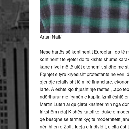
Artan Nati/
Nëse hartës së kontinentit Europian do të m
kontinentit të vjetër do të kishte shumë kara
kanë nivel më të ulët ekonomik si dhe me s
Fqinjët e tyre kryesisht protestantë në ver
gjendje relativisht të mirë financiare, ekon
lartë. A është kjo thjesht një rastësi, .apo 
ndërthurur me frymën e kapitalizmit është 
Martin Luteri ai që çliroi krishterimin nga d
frikshëm ndaj Kishës katolike, duke e moder
që besojnë se termat kyç të modernitetit jan
nën hijen e Zotit. Ideja e individit, e cila ë