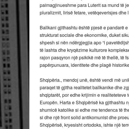
paimagjinueshme para Luterit sa mund të jetë
pluralizmit, lirisë fetare, vetëqeverisjes dhe
Ballkani gjithashtu është pjesë e pandarë e 
strukturat sociale dhe ekonomike, duket siku
shpesh si nën ndërgjegjia apo “i pavetëdijsh
të lashta dhe kryqëzime kulturore komplek
rajon pasqyron një psikikë më të thellë, të 
papërpunuara, identitete dhe plagë historike
Shqipëria., mendoj unë, është vendi më unik
paraqet të gjitha realitetet ballkanike dhe z
shqiptarët, por edhe krijimin e realiteteteve
Europën. Harta e Shqipërisë ka gjithashtu 
shumicë katolike si edhe me tendenca të the
si dhe një front solid antikomunist dhe pro
Shqipërisë, kryesisht ortodoks, ishte një 