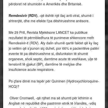
përdoret në shumicën e Amerikës dhe Britanisë.
Remdesivir (RDV)
, -që është një ilaç anti-viral, shumë i
shtrenjtë, dhe me efekte t’pa dëshirueshme anësore.
Me 29 Prill, Revista Mjekësore LANCET ka publikue
rezultatet të përmbledhura të punimeve shkencore rreth
Remdesivir-it (RDV). Aty dalin shumë qartë faktet që ky ilaç
jo vetëm që s’punon siç duhet, por 66% e pacientëve patën
evente të pa dëshirueshme si, disfunksion të shumë
organeve, shok septic, damtime acute të veshkave, ulje të
tensionit të gjakut (BP), damtime të melçise dhe
insuficience acute respiratore.
Po çfare dimë ma tepër për Quininen (Hydroxychloroquine-
HCQ)?
Oliver Cromwell, -që njihet ma së shumti për kthimin e
Anglisë në republikë dhe pastrimin etnik të Irlandës, -vdiq