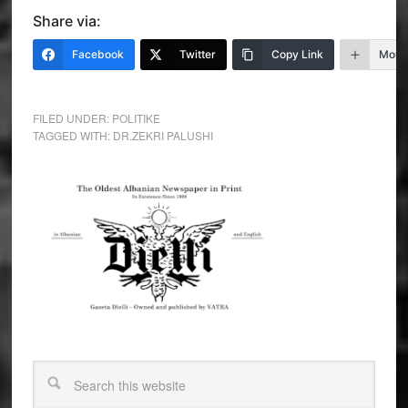
Share via:
Facebook
Twitter
Copy Link
More
FILED UNDER:
POLITIKE
TAGGED WITH:
DR.ZEKRI PALUSHI