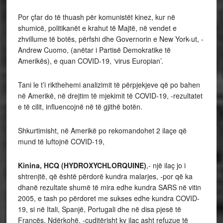
Por çfar do të thuash për komunistët kinez, kur në
shumicë, politikanët e krahut të Majtë, në vendet e
zhvillume të botës, përfshi dhe Governorin e New York-ut, -
Andrew Cuomo, (anëtar i Partisë Demokratike të
Amerikës), e quan COVID-19, ‘virus Europian’.
Tani le t’i rikthehemi analizimit të përpjekjeve që po bahen
në Amerikë, në drejtim të mjekimit të COVID-19, -rezultatet
e të cilit, influencojnë në të gjithë botën.
Shkurtimisht, në Amerikë po rekomandohet 2 ilaçe që
mund të luftojnë COVID-19,
Kinina, HCQ (HYDROXYCHLORQUINE)
,- një ilaç jo i
shtrenjtë, që është përdorë kundra malarjes, -por që ka
dhanë rezultate shumë të mira edhe kundra SARS në vitin
2005, e tash po përdoret me sukses edhe kundra COVID-
19, si në Itali, Spanjë, Portugali dhe në disa pjesë të
Francës. Ndërkohë, -çuditërisht ky ilaç asht refuzue të