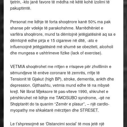
tjetrin, -kto janë favore të mëdha në këtë kohë izolimi të
pakuptimtë.
Personat me lidhje të forta shoqërore kanë 50% ma pak
shanse për vdekje të parakohshme. Marrëdhëniet e
varfëra shoqërore, mund ta dëmtojnë jetëgjatësinë aq sa e
dëmtojnë edhe pirja e 15 cigareve në ditë, -ato e
influencojnë jetëgjatësinë më shumë se obeziteti, alcoholi
dhe mungesa e ushtrimeve fizike (lack of exercise).
VETMIA shoqërohet me rritjen e rrisqeve për zhvillimin e
sëmundjeve të enëve coronare të zemrës, rritje të
Tensionit të Gjakut (high BP), stroke, dementia, ankth dhe
depression. Gjithashtu, vetmia mund edhe të na mbysë
krejt. Në librat Mjeksore të pas-viteve 1990, shkruhet e
përshkruhet në lidhje me TAKOSUBO syndrome, -që ne
Shqiptarët do ta quanim “Zemër e plasur”, – një cardio-
myopathy me shkaktarë mërzitjen dhe STRESET.
Le t’shpresojmë se ‘Distancimi social’ të mos jetë një