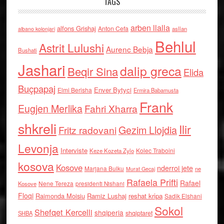
TAGS
arben llalla
alfons Grishaj
Anton Cefa
asllan
albano kolonjari
Behlul
Astrit Lulushi
Aurenc Bebja
Bushati
Jashari
dalip greca
Beqir Sina
Elida
Buçpapaj
Enver Bytyci
Elmi Berisha
Ermira Babamusta
Frank
Eugjen Merlika
Fahri Xharra
shkreli
Ilir
Gezim Llojdia
Fritz radovani
Levonja
Interviste
Kolec Traboini
Keze Kozeta Zylo
kosova
Kosove
nderroi jete
Marjana Bulku
ne
Murat Gecaj
Rafaela Prifti
Rafael
Nene Tereza
Kosove
presidenti Nishani
Floqi
Raimonda Moisiu
Ramiz Lushaj
reshat kripa
Sadik Elshani
Sokol
Shefqet Kercelli
shqiperia
shqiptaret
SHBA