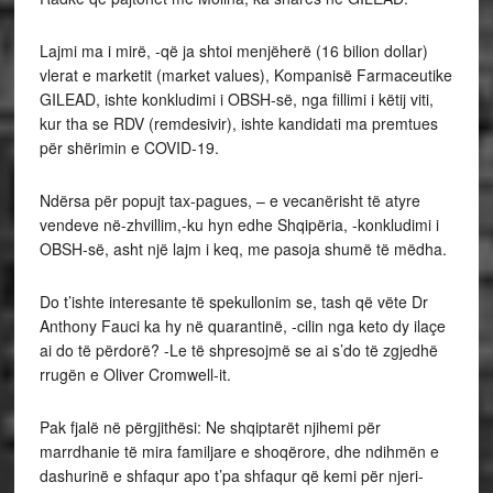
Lajmi ma i mirë, -që ja shtoi menjëherë (16 bilion dollar)
vlerat e marketit (market values), Kompanisë Farmaceutike
GILEAD, ishte konkludimi i OBSH-së, nga fillimi i këtij viti,
kur tha se RDV (remdesivir), ishte kandidati ma premtues
për shërimin e COVID-19.
Ndërsa për popujt tax-pagues, – e vecanërisht të atyre
vendeve në-zhvillim,-ku hyn edhe Shqipëria, -konkludimi i
OBSH-së, asht një lajm i keq, me pasoja shumë të mëdha.
Do t’ishte interesante të spekullonim se, tash që vëte Dr
Anthony Fauci ka hy në quarantinë, -cilin nga keto dy ilaçe
ai do të përdorë? -Le të shpresojmë se ai s’do të zgjedhë
rrugën e Oliver Cromwell-it.
Pak fjalë në përgjithësi: Ne shqiptarët njihemi për
marrdhanie të mira familjare e shoqërore, dhe ndihmën e
dashurinë e shfaqur apo t’pa shfaqur që kemi për njeri-