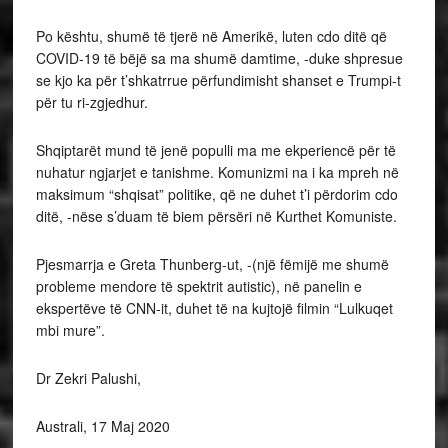
Po kështu, shumë të tjerë në Amerikë, luten cdo ditë që
COVID-19 të bëjë sa ma shumë damtime, -duke shpresue
se kjo ka për t’shkatrrue përfundimisht shanset e Trumpi-t
për tu ri-zgjedhur.
Shqiptarët mund të jenë populli ma me ekperiencë për të
nuhatur ngjarjet e tanishme. Komunizmi na i ka mpreh në
maksimum “shqisat” politike, që ne duhet t’i përdorim cdo
ditë, -nëse s’duam të biem përsëri në Kurthet Komuniste.
Pjesmarrja e Greta Thunberg-ut, -(një fëmijë me shumë
probleme mendore të spektrit autistic), në panelin e
ekspertëve të CNN-it, duhet të na kujtojë filmin “Lulkuqet
mbi mure”.
Dr Zekri Palushi,
Australi, 17 Maj 2020