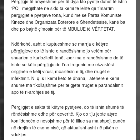
Përgjigje të arsyeshme për të dyja kto pyetje duhet të ishin
‘PO’ -megjithatë ne s’do ta kemi të lehtë që t’marrim
përgjigjet e pyetjeve tona, kur dimë se Partia Komuniste
Kineze dhe Organizata Botërore e Shëndetësisë, kanë ba
dhe po bajnë ç’mosin për të MBULUE të VËRTETAT.
Ndërkohë, asht e kuptueshme se marrja e këtyre
përgjigjeve do të ishte e randësishme jo vetëm për
shuarjen e kuriozitetit tonë, -por ma e randësishme do të
ishte se këto përgjigje do t’na tregonin me ekzaktësi
origjinën e këtij virusi, mbartësin e tij, dhe rrugët e
infektimit. N. q. s i kemi këto të dhana, -atëherë e kemi
shumë ma t’kollajshme për të gjetë rrugët e parandalimit
apo të ri-ardhjes së tij.
Përgjigjet e sakta të këtyre pyetjeve, do të ishin shumë të
rëndësishme edhe për qeveritë. Kjo do t’ju jepte atyre
konfidencën e nevojshme për të fillue sa ma shpejt punën
në drejtim të ekonomisë, që aktualisht asht në pikën e
vdekjes.