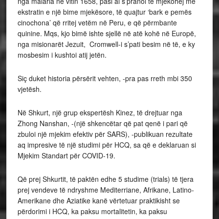
nga malaria në vitin 1658, pasi ai s’pranoi të mjekohej me
ekstratin e një bime mjekësore, të quajtur ‘bark e pemës
cinochona’ që rritej vetëm në Peru, e që përmbante
quinine. Mqs, kjo bimë ishte sjellë në atë kohë në Europë,
nga misionarët Jezuit, Cromwell-i s’pati besim në të, e ky
mosbesim i kushtoi atij jetën.
Siç duket historia përsërit vehten, -pra pas rreth mbi 350
vjetësh.
Në Shkurt, një grup ekspertësh Kinez, të drejtuar nga
Zhong Nanshan, -(një shkencëtar që pat qenë i pari që
zbuloi një mjekim efektiv për SARS), -publikuan rezultate
aq impresive të një studimi për HCQ, sa që e deklaruan si
Mjekim Standart për COVID-19.
Që prej Shkurtit, të paktën edhe 5 studime (trials) të tjera
prej vendeve të ndryshme Mediterriane, Afrikane, Latino-
Amerikane dhe Aziatike kanë vërtetuar praktikisht se
përdorimi i HCQ, ka paksu mortalitetin, ka paksu