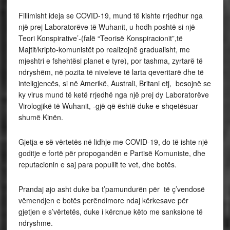
Fillimisht ideja se COVID-19, mund të kishte rrjedhur nga
një prej Laboratorëve të Wuhanit, u hodh poshtë si një
Teori Konspirative’-(falë “Teorisë Konspiracionit”,të
Majtit/kripto-komunistët po realizojnë gradualisht, me
mjeshtri e fshehtësi planet e tyre), por tashma, zyrtarë të
ndryshëm, në pozita të niveleve të larta qeveritarë dhe të
inteligjencës, si në Amerikë, Australi, Britani etj, besojnë se
ky virus mund të ketë rrjedhë nga një prej dy Laboratorëve
Virologjikë të Wuhanit, -gjë që është duke e shqetësuar
shumë Kinën.
Gjetja e së vërtetës në lidhje me COVID-19, do të ishte një
goditje e fortë për propogandën e Partisë Komuniste, dhe
reputacionin e saj para popullit te vet, dhe botës.
Prandaj ajo asht duke ba t’pamundurën për të ç’vendosë
vëmendjen e botës perëndimore ndaj kërkesave për
gjetjen e s’vërtetës, duke i kërcnue këto me sanksione të
ndryshme.