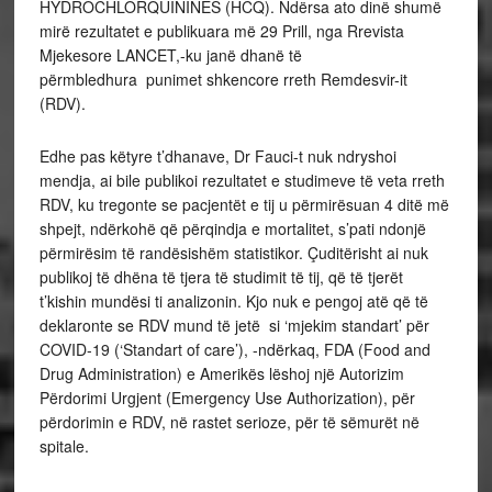
HYDROCHLORQUININES (HCQ). Ndërsa ato dinë shumë
mirë rezultatet e publikuara më 29 Prill, nga Rrevista
Mjekesore LANCET,-ku janë dhanë të
përmbledhura punimet shkencore rreth Remdesvir-it
(RDV).
Edhe pas këtyre t’dhanave, Dr Fauci-t nuk ndryshoi
mendja, ai bile publikoi rezultatet e studimeve të veta rreth
RDV, ku tregonte se pacjentët e tij u përmirësuan 4 ditë më
shpejt, ndërkohë që përqindja e mortalitet, s’pati ndonjë
përmirësim të randësishëm statistikor. Çuditërisht ai nuk
publikoj të dhëna të tjera të studimit të tij, që të tjerët
t’kishin mundësi ti analizonin. Kjo nuk e pengoj atë që të
deklaronte se RDV mund të jetë si ‘mjekim standart’ për
COVID-19 (‘Standart of care’), -ndërkaq, FDA (Food and
Drug Administration) e Amerikës lëshoj një Autorizim
Përdorimi Urgjent (Emergency Use Authorization), për
përdorimin e RDV, në rastet serioze, për të sëmurët në
spitale.