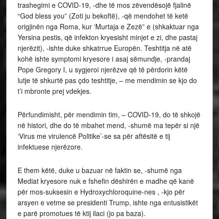
trashegimi e COVID-19, -dhe të mos zëvendësojë fjalinë
“God bless you” (Zoti ju bekoftë), -që mendohet të ketë
origjinën nga Roma, kur ‘Murtaja e Zezë” e (shkaktuar nga
Yersina pestis, që infekton kryesisht minjet e zi, dhe pastaj
njerëzit), -ishte duke shkatrrue Europën. Teshtitja në atë
kohë ishte symptomi kryesore i asaj sëmundje, -prandaj
Pope Gregory I, u sygjeroi njerëzve që të përdorin këtë
lutje të shkurtë pas çdo teshtitje, – me mendimin se kjo do
t’i mbronte prej vdekjes.
Përfundimisht, për mendimin tim, – COVID-19, do të shkojë
në histori, dhe do të mbahet mend, -shumë ma tepër si një
‘Virus me virulencë Politike’-se sa për aftësitë e tij
infektuese njerëzore.
E them këtë, duke u bazuar në faktin se, -shumë nga
Mediat kryesore nuk e fshefin dëshirën e madhe që kanë
për mos-suksesin e Hydroxychloroquine-nes , -kjo për
arsyen e vetme se presidenti Trump, ishte nga entusistikët
e parë promotues të ktij ilaci (jo pa baza).