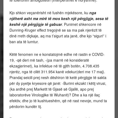
Kjo shkon veçanërisht në fushën mjekësore, ku
nga
njëherë asht ma mirë të mos kesh një përgjigje, sesa të
keshë një përgjigje të gabuar
. Punimet shkencore në
Dunning-Kruger effect tregojnë se sa ma pak njerëzit të
dinë rreth diçkaje, aq ma t’sigurt ata janë, dhe kjo “siguri” i
ban ata të lumtur.
Këtë fenomen ne e konstatojmë edhe në rastin e COVID-
19, -që deri më tash, -(pa marrë në konsideratë
ekzagjerimet), ka infektue në të gjith botën, 4.708.435
njerëz, nga të cilët 311.954 kanë vdekur(deri me 17 maj).
Prandaj seicili prej nesh dëshiron të ketë përgjigje të sakta
për dy pyetje kryesore që janë: -Burimi ekzakt i këtij virusi,
(ka ardhë prej Marketit të Gjasë së Gjallë, apo prej
laboratorëve Virologjike të Wuhanit)? Dhe a ka një ilaç
efektiv, dhe jo të kushtueshëm, që në rast nevoje, mund ta
përdorim kundër tij.