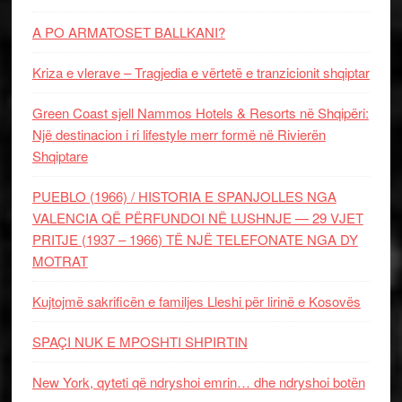
A PO ARMATOSET BALLKANI?
Kriza e vlerave – Tragjedia e vërtetë e tranzicionit shqiptar
Green Coast sjell Nammos Hotels & Resorts në Shqipëri:
Një destinacion i ri lifestyle merr formë në Rivierën
Shqiptare
PUEBLO (1966) / HISTORIA E SPANJOLLES NGA
VALENCIA QË PËRFUNDOI NË LUSHNJE — 29 VJET
PRITJE (1937 – 1966) TË NJË TELEFONATE NGA DY
MOTRAT
Kujtojmë sakrificën e familjes Lleshi për lirinë e Kosovës
SPAÇI NUK E MPOSHTI SHPIRTIN
New York, qyteti që ndryshoi emrin… dhe ndryshoi botën