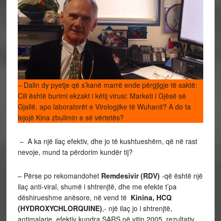
– Dalin dy pyetje që s’kanë marrë ende përgjigje të saktë:
Cili është burimi ekzakt i këtij virusi: Marketi i Gjësë së
Gjallë, apo laboratorët e Virologjike të Wuhanit? A do ta
lejojë Kina zbulimin e së vërtetës?
– A ka një ilaç efektiv, dhe jo të kushtueshëm, që në rast
nevoje, mund ta përdorim kundër tij?
– Përse po rekomandohet
Remdesivir (RDV)
-që është një
ilaç anti-viral, shumë i shtrenjtë, dhe me efekte t’pa
dëshirueshme anësore, në vend të
Kinina, HCQ
(HYDROXYCHLORQUINE)
,- një ilaç jo i shtrenjtë,
antimalarje, efektiv kundra SARS në vitin 2005, rezultativ