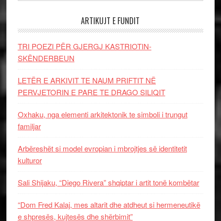
ARTIKUJT E FUNDIT
TRI POEZI PËR GJERGJ KASTRIOTIN-
SKËNDERBEUN
LETËR E ARKIVIT TE NAUM PRIFTIT NË
PERVJETORIN E PARE TE DRAGO SILIQIT
Oxhaku, nga elementi arkitektonik te simboli i trungut
familjar
Arbëreshët si model evropian i mbrojtjes së identitetit
kulturor
Sali Shijaku, “Diego Rivera” shqiptar i artit tonë kombëtar
“Dom Fred Kalaj, mes altarit dhe atdheut si hermeneutikë
e shpresës, kujtesës dhe shërbimit”