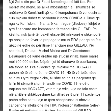
Një Zot e din pse Dr Fauci kambëngul në kët ilac. Por
merret me mend, se ai ka mbështetjen e shumicës së
anëtarve të Komisionit që kanë kompetenca të vendosin se
cilin mjekim duhet të përdorim kundra COVID-19. Dimë që
nga ky Komision, – 9 antarë kan tregue (disclose) lidhjet e
tyre financiare me kompaninë farmaceutike GILEAD. Po
kështu, nuk janë të pakët ekspertët mjeksorë e shkencorë
që anojnë në favor të propogandimit të RDV, por që në fakt
gëzojnë edhe do përfitime financiare nga GILEAD. Për
shembull, Dr Jean-Michel Molina and Dr Constance
Delaugerre që kanë drejtue një studim (trial), kanë marrë
mbi 100.000 dollar. Nëpërmjet të dhanave të publikuara,
ata thonë se s’ka evidencë që mjekimi me HCQ+AZT
punon në të sëmurët me COVID-19. Në të vërtetë, nëse
studimi i tyre tregoi dicka, ai ishte se në 11 pacjentët që
ishin të sëmurë shumë randë me COVID-19, e që u
trajtuan me HCQ+AZT, vetëm një vdiq, -kjo në fakt është
një arritje e shkëlqyeshme kur dihet se 8 prej 11 pacjentve
patën edhe sëmundje të tjera shoqëruese si obezitet,
cancer dhe infeksione me HIV. Professor Katherine Seley-
Radke që pajtohet me Molina, ka shares në GILEAD.