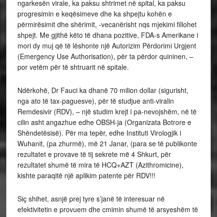
ngarkesën virale, ka paksu shtrimet në spital, ka paksu
progresimin e keqësimeve dhe ka shpejtu kohën e
përmirësimit dhe shërimit, -vecanërisht nqs mjekimi fillohet
shpejt. Me gjithë këto të dhana pozitive, FDA-s Amerikane i
mori dy muj që të lëshonte një Autorizim Përdorimi Urgjent
(Emergency Use Authorisation), për ta përdor quininen, –
por vetëm për të shtruarit në spitale.
Ndërkohë, Dr Fauci ka dhanë 70 milion dollar (sigurisht,
nga ato të tax-paguesve), për të studjue anti-viralin
Remdesivir (RDV), – një studim krejt i pa-nevojshëm, në të
cilin asht angazhue edhe OBSH-ja (Organizata Botrore e
Shëndetësisë). Për ma tepër, edhe Instituti Virologjik i
Wuhanit, (pa zhurmë), më 21 Janar, (para se të publikonte
rezultatet e provave të tij sekrete më 4 Shkurt, për
rezultatet shumë të mira të HCQ+AZT (Azithromicine),
kishte paraqitë një aplikim patente për RDV!!!
Siç shihet, asnjë prej tyre s’janë të interesuar në
efektivitetin e provuem dhe cmimin shumë të arsyeshëm të