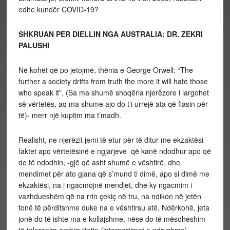
edhe kundër COVID-19?
SHKRUAN PER DIELLIN NGA AUSTRALIA: DR. ZEKRI
PALUSHI
Në kohët që po jetojmë, thënia e George Orwell: “The
further a society drifts from truth the more it will hate those
who speak it”, (Sa ma shumë shoqëria njerëzore i largohet
së vërtetës, aq ma shume ajo do t‘i urrejë ata që flasin për
të)- merr një kuptim ma t’madh.
Realisht, ne njerëzit jemi të etur për të ditur me ekzaktësi
faktet apo vërtetësinë e ngjarjeve që kanë ndodhur apo që
do të ndodhin, -gjë që asht shumë e vështirë, dhe
mendimet për ato gjana që s’mund ti dimë, apo si dimë me
ekzaktësi, na i ngacmojnë mendjet, dhe ky ngacmim i
vazhdueshëm që na rrin çekiç në tru, na ndikon në jetën
tonë të përditshme duke na e vështirsu atë. Ndërkohë, jeta
jonë do të ishte ma e kollajshme, nëse do të mësoheshim
të toleronim ambiguitetin (interpertimet e ndryshme).