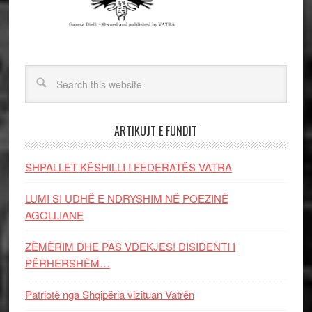
ARTIKUJT E FUNDIT
SHPALLET KËSHILLI I FEDERATËS VATRA
LUMI SI UDHË E NDRYSHIM NË POEZINË
AGOLLIANE
ZËMËRIM DHE PAS VDEKJES! DISIDENTI I
PËRHERSHËM…
Patriotë nga Shqipëria vizituan Vatrën