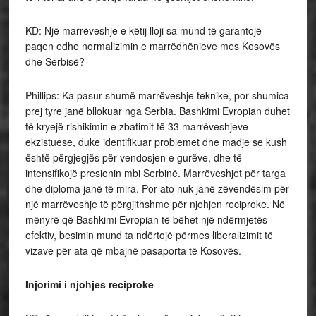
KD: Një marrëveshje e këtij lloji sa mund të garantojë
paqen edhe normalizimin e marrëdhënieve mes Kosovës
dhe Serbisë?
Phillips: Ka pasur shumë marrëveshje teknike, por shumica
prej tyre janë bllokuar nga Serbia. Bashkimi Evropian duhet
të kryejë rishikimin e zbatimit të 33 marrëveshjeve
ekzistuese, duke identifikuar problemet dhe madje se kush
është përgjegjës për vendosjen e gurëve, dhe të
intensifikojë presionin mbi Serbinë. Marrëveshjet për targa
dhe diploma janë të mira. Por ato nuk janë zëvendësim për
një marrëveshje të përgjithshme për njohjen reciproke. Në
mënyrë që Bashkimi Evropian të bëhet një ndërmjetës
efektiv, besimin mund ta ndërtojë përmes liberalizimit të
vizave për ata që mbajnë pasaporta të Kosovës.
Injorimi i njohjes reciproke