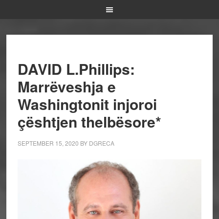
DAVID L.Phillips:
Marrëveshja e
Washingtonit injoroi
çështjen thelbësore*
SEPTEMBER 15, 2020
BY
DGRECA