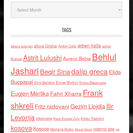
Arkiv
TAGS
arben llalla
alfons Grishaj
Anton Cefa
asllan
albano kolonjari
Behlul
Astrit Lulushi
Aurenc Bebja
Bushati
Jashari
dalip greca
Beqir Sina
Elida
Buçpapaj
Enver Bytyci
Elmi Berisha
Ermira Babamusta
Frank
Eugjen Merlika
Fahri Xharra
shkreli
Ilir
Gezim Llojdia
Fritz radovani
Levonja
Interviste
Kolec Traboini
Keze Kozeta Zylo
kosova
Kosove
nderroi jete
Marjana Bulku
ne
Murat Gecaj