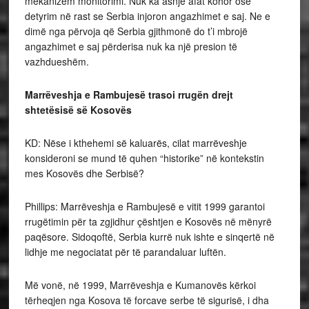
mekanizëm monitorimi. Nuk ka asnjë afat kohor ose
detyrim në rast se Serbia injoron angazhimet e saj. Ne e
dimë nga përvoja që Serbia gjithmonë do t’i mbrojë
angazhimet e saj përderisa nuk ka një presion të
vazhdueshëm.
Marrëveshja e Rambujesë trasoi rrugën drejt
shtetësisë së Kosovës
KD: Nëse i kthehemi së kaluarës, cilat marrëveshje
konsideroni se mund të quhen “historike” në kontekstin
mes Kosovës dhe Serbisë?
Phillips: Marrëveshja e Rambujesë e vitit 1999 garantoi
rrugëtimin për ta zgjidhur çështjen e Kosovës në mënyrë
paqësore. Sidoqoftë, Serbia kurrë nuk ishte e sinqertë në
lidhje me negociatat për të parandaluar luftën.
Më vonë, në 1999, Marrëveshja e Kumanovës kërkoi
tërheqjen nga Kosova të forcave serbe të sigurisë, i dha