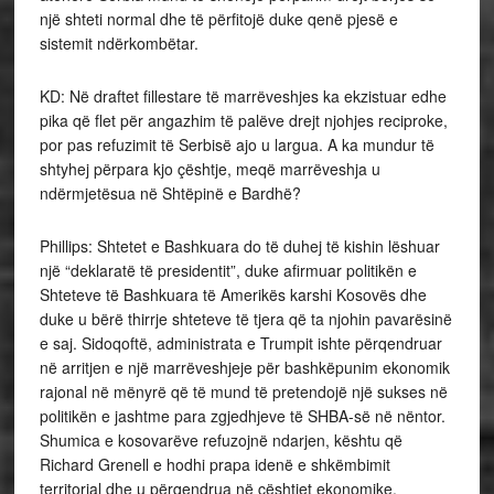
një shteti normal dhe të përfitojë duke qenë pjesë e
sistemit ndërkombëtar.
KD: Në draftet fillestare të marrëveshjes ka ekzistuar edhe
pika që flet për angazhim të palëve drejt njohjes reciproke,
por pas refuzimit të Serbisë ajo u largua. A ka mundur të
shtyhej përpara kjo çështje, meqë marrëveshja u
ndërmjetësua në Shtëpinë e Bardhë?
Phillips: Shtetet e Bashkuara do të duhej të kishin lëshuar
një “deklaratë të presidentit”, duke afirmuar politikën e
Shteteve të Bashkuara të Amerikës karshi Kosovës dhe
duke u bërë thirrje shteteve të tjera që ta njohin pavarësinë
e saj. Sidoqoftë, administrata e Trumpit ishte përqendruar
në arritjen e një marrëveshjeje për bashkëpunim ekonomik
rajonal në mënyrë që të mund të pretendojë një sukses në
politikën e jashtme para zgjedhjeve të SHBA-së në nëntor.
Shumica e kosovarëve refuzojnë ndarjen, kështu që
Richard Grenell e hodhi prapa idenë e shkëmbimit
territorial dhe u përqendrua në çështjet ekonomike.