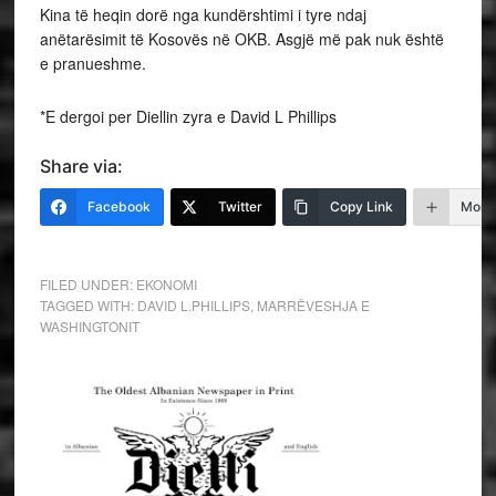
Kina të heqin dorë nga kundërshtimi i tyre ndaj
anëtarësimit të Kosovës në OKB. Asgjë më pak nuk është
e pranueshme.
*E dergoi per Diellin zyra e David L Phillips
Share via:
Facebook
Twitter
Copy Link
More
FILED UNDER:
EKONOMI
TAGGED WITH:
DAVID L.PHILLIPS
,
MARRËVESHJA E
WASHINGTONIT