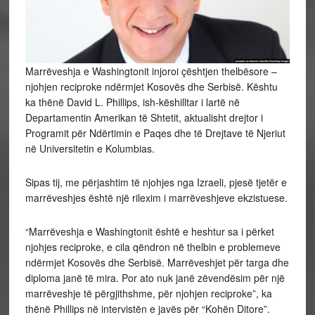
Marrëveshja e Washingtonit injoroi çështjen thelbësore –
njohjen reciproke ndërmjet Kosovës dhe Serbisë. Kështu
ka thënë David L. Phillips, ish-këshilltar i lartë në
Departamentin Amerikan të Shtetit, aktualisht drejtor i
Programit për Ndërtimin e Paqes dhe të Drejtave të Njeriut
në Universitetin e Kolumbias.
Sipas tij, me përjashtim të njohjes nga Izraeli, pjesë tjetër e
marrëveshjes është një rilexim i marrëveshjeve ekzistuese.
“Marrëveshja e Washingtonit është e heshtur sa i përket
njohjes reciproke, e cila qëndron në thelbin e problemeve
ndërmjet Kosovës dhe Serbisë. Marrëveshjet për targa dhe
diploma janë të mira. Por ato nuk janë zëvendësim për një
marrëveshje të përgjithshme, për njohjen reciproke”, ka
thënë Phillips në intervistën e javës për “Kohën Ditore”.