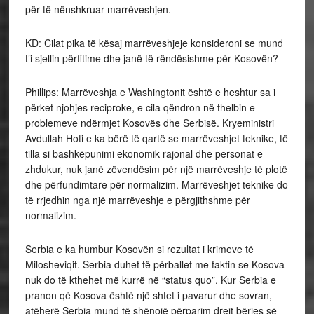
për të nënshkruar marrëveshjen.
KD: Cilat pika të kësaj marrëveshjeje konsideroni se mund
t’i sjellin përfitime dhe janë të rëndësishme për Kosovën?
Phillips: Marrëveshja e Washingtonit është e heshtur sa i
përket njohjes reciproke, e cila qëndron në thelbin e
problemeve ndërmjet Kosovës dhe Serbisë. Kryeministri
Avdullah Hoti e ka bërë të qartë se marrëveshjet teknike, të
tilla si bashkëpunimi ekonomik rajonal dhe personat e
zhdukur, nuk janë zëvendësim për një marrëveshje të plotë
dhe përfundimtare për normalizim. Marrëveshjet teknike do
të rrjedhin nga një marrëveshje e përgjithshme për
normalizim.
Serbia e ka humbur Kosovën si rezultat i krimeve të
Milosheviqit. Serbia duhet të përballet me faktin se Kosova
nuk do të kthehet më kurrë në “status quo”. Kur Serbia e
pranon që Kosova është një shtet i pavarur dhe sovran,
atëherë Serbia mund të shënojë përparim drejt bërjes së