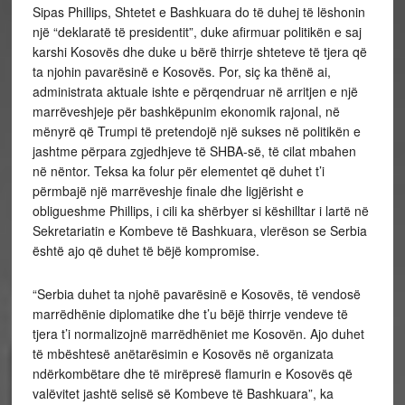
Sipas Phillips, Shtetet e Bashkuara do të duhej të lëshonin
një “deklaratë të presidentit”, duke afirmuar politikën e saj
karshi Kosovës dhe duke u bërë thirrje shteteve të tjera që
ta njohin pavarësinë e Kosovës. Por, siç ka thënë ai,
administrata aktuale ishte e përqendruar në arritjen e një
marrëveshjeje për bashkëpunim ekonomik rajonal, në
mënyrë që Trumpi të pretendojë një sukses në politikën e
jashtme përpara zgjedhjeve të SHBA-së, të cilat mbahen
në nëntor. Teksa ka folur për elementet që duhet t’i
përmbajë një marrëveshje finale dhe ligjërisht e
obligueshme Phillips, i cili ka shërbyer si këshilltar i lartë në
Sekretariatin e Kombeve të Bashkuara, vlerëson se Serbia
është ajo që duhet të bëjë kompromise.
“Serbia duhet ta njohë pavarësinë e Kosovës, të vendosë
marrëdhënie diplomatike dhe t’u bëjë thirrje vendeve të
tjera t’i normalizojnë marrëdhëniet me Kosovën. Ajo duhet
të mbështesë anëtarësimin e Kosovës në organizata
ndërkombëtare dhe të mirëpresë flamurin e Kosovës që
valëvitet jashtë selisë së Kombeve të Bashkuara”, ka