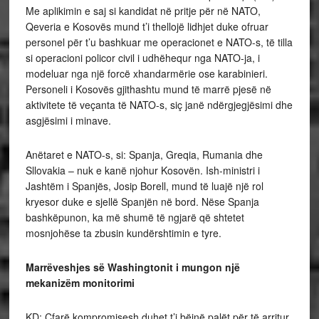
Me aplikimin e saj si kandidat në pritje për në NATO,
Qeveria e Kosovës mund t’i thellojë lidhjet duke ofruar
personel për t’u bashkuar me operacionet e NATO-s, të tilla
si operacioni policor civil i udhëhequr nga NATO-ja, i
modeluar nga një forcë xhandarmërie ose karabinieri.
Personeli i Kosovës gjithashtu mund të marrë pjesë në
aktivitete të veçanta të NATO-s, siç janë ndërgjegjësimi dhe
asgjësimi i minave.
Anëtaret e NATO-s, si: Spanja, Greqia, Rumania dhe
Sllovakia – nuk e kanë njohur Kosovën. Ish-ministri i
Jashtëm i Spanjës, Josip Borell, mund të luajë një rol
kryesor duke e sjellë Spanjën në bord. Nëse Spanja
bashkëpunon, ka më shumë të ngjarë që shtetet
mosnjohëse ta zbusin kundërshtimin e tyre.
Marrëveshjes së Washingtonit i mungon një
mekanizëm monitorimi
KD: Çfarë kompromisesh duhet t’i bëjnë palët për të arritur