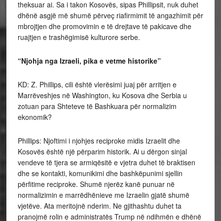
theksuar ai. Sa i takon Kosovës, sipas Phillipsit, nuk duhet
dhënë asgjë më shumë përveç riafirmimit të angazhimit për
mbrojtjen dhe promovimin e të drejtave të pakicave dhe
ruajtjen e trashëgimisë kulturore serbe.
“Njohja nga Izraeli, pika e vetme historike”
KD: Z. Phillips, cili është vlerësimi juaj për arritjen e
Marrëveshjes në Washington, ku Kosova dhe Serbia u
zotuan para Shteteve të Bashkuara për normalizim
ekonomik?
Phillips: Njoftimi i njohjes reciproke midis Izraelit dhe
Kosovës është një përparim historik. Ai u dërgon sinjal
vendeve të tjera se armiqësitë e vjetra duhet të braktisen
dhe se kontakti, komunikimi dhe bashkëpunimi sjellin
përfitime reciproke. Shumë njerëz kanë punuar në
normalizimin e marrëdhënieve me Izraelin gjatë shumë
vjetëve. Ata meritojnë nderim. Ne gjithashtu duhet ta
pranojmë rolin e administratës Trump në ndihmën e dhënë