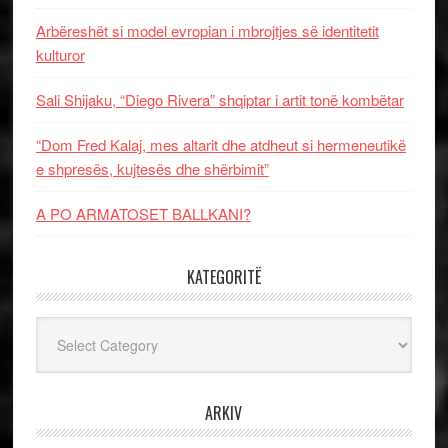
Arbëreshët si model evropian i mbrojtjes së identitetit
kulturor
Sali Shijaku, “Diego Rivera” shqiptar i artit tonë kombëtar
“Dom Fred Kalaj, mes altarit dhe atdheut si hermeneutikë
e shpresës, kujtesës dhe shërbimit”
A PO ARMATOSET BALLKANI?
KATEGORITË
Kategoritë
ARKIV