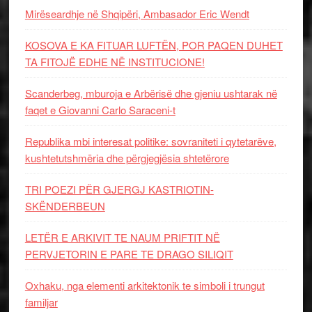
Mirëseardhje në Shqipëri, Ambasador Eric Wendt
KOSOVA E KA FITUAR LUFTËN, POR PAQEN DUHET
TA FITOJË EDHE NË INSTITUCIONE!
Scanderbeg, mburoja e Arbërisë dhe gjeniu ushtarak në
faqet e Giovanni Carlo Saraceni-t
Republika mbi interesat politike: sovraniteti i qytetarëve,
kushtetutshmëria dhe përgjegjësia shtetërore
TRI POEZI PËR GJERGJ KASTRIOTIN-
SKËNDERBEUN
LETËR E ARKIVIT TE NAUM PRIFTIT NË
PERVJETORIN E PARE TE DRAGO SILIQIT
Oxhaku, nga elementi arkitektonik te simboli i trungut
familjar