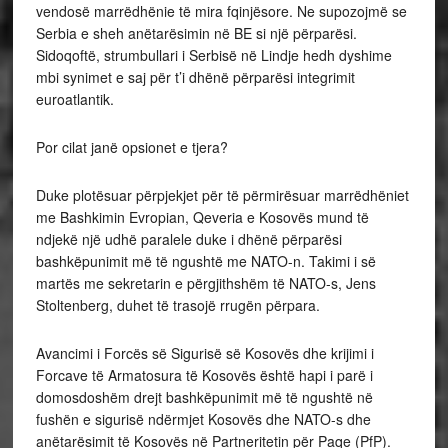
vendosë marrëdhënie të mira fqinjësore. Ne supozojmë se
Serbia e sheh anëtarësimin në BE si një përparësi.
Sidoqoftë, strumbullari i Serbisë në Lindje hedh dyshime
mbi synimet e saj për t’i dhënë përparësi integrimit
euroatlantik.
Por cilat janë opsionet e tjera?
Duke plotësuar përpjekjet për të përmirësuar marrëdhëniet
me Bashkimin Evropian, Qeveria e Kosovës mund të
ndjekë një udhë paralele duke i dhënë përparësi
bashkëpunimit më të ngushtë me NATO-n. Takimi i së
martës me sekretarin e përgjithshëm të NATO-s, Jens
Stoltenberg, duhet të trasojë rrugën përpara.
Avancimi i Forcës së Sigurisë së Kosovës dhe krijimi i
Forcave të Armatosura të Kosovës është hapi i parë i
domosdoshëm drejt bashkëpunimit më të ngushtë në
fushën e sigurisë ndërmjet Kosovës dhe NATO-s dhe
anëtarësimit të Kosovës në Partneritetin për Paqe (PfP).