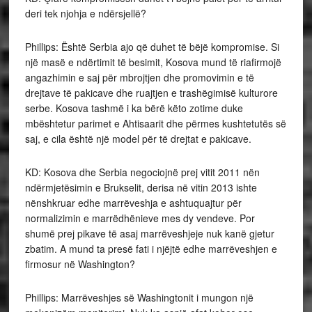
deri tek njohja e ndërsjellë?
Phillips: Është Serbia ajo që duhet të bëjë kompromise. Si
një masë e ndërtimit të besimit, Kosova mund të riafirmojë
angazhimin e saj për mbrojtjen dhe promovimin e të
drejtave të pakicave dhe ruajtjen e trashëgimisë kulturore
serbe. Kosova tashmë i ka bërë këto zotime duke
mbështetur parimet e Ahtisaarit dhe përmes kushtetutës së
saj, e cila është një model për të drejtat e pakicave.
KD: Kosova dhe Serbia negociojnë prej vitit 2011 nën
ndërmjetësimin e Brukselit, derisa në vitin 2013 ishte
nënshkruar edhe marrëveshja e ashtuquajtur për
normalizimin e marrëdhënieve mes dy vendeve. Por
shumë prej pikave të asaj marrëveshjeje nuk kanë gjetur
zbatim. A mund ta presë fati i njëjtë edhe marrëveshjen e
firmosur në Washington?
Phillips: Marrëveshjes së Washingtonit i mungon një