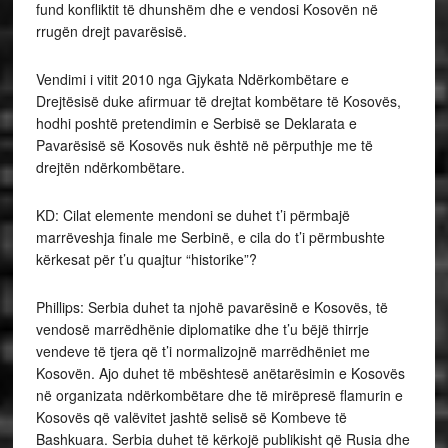
fund konfliktit të dhunshëm dhe e vendosi Kosovën në
rrugën drejt pavarësisë.
Vendimi i vitit 2010 nga Gjykata Ndërkombëtare e
Drejtësisë duke afirmuar të drejtat kombëtare të Kosovës,
hodhi poshtë pretendimin e Serbisë se Deklarata e
Pavarësisë së Kosovës nuk është në përputhje me të
drejtën ndërkombëtare.
KD: Cilat elemente mendoni se duhet t’i përmbajë
marrëveshja finale me Serbinë, e cila do t’i përmbushte
kërkesat për t’u quajtur “historike”?
Phillips: Serbia duhet ta njohë pavarësinë e Kosovës, të
vendosë marrëdhënie diplomatike dhe t’u bëjë thirrje
vendeve të tjera që t’i normalizojnë marrëdhëniet me
Kosovën. Ajo duhet të mbështesë anëtarësimin e Kosovës
në organizata ndërkombëtare dhe të mirëpresë flamurin e
Kosovës që valëvitet jashtë selisë së Kombeve të
Bashkuara. Serbia duhet të kërkojë publikisht që Rusia dhe