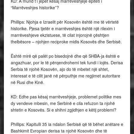
KD: A mund t’i jepet kësaj marrëveshjeje epiteti i
“Marrëveshjes historike”?
Phillips: Njohja e Izraelit për Kosovën është me të vërtetë
historike. Pjesa tjetër e marrëveshjes është një rilexim i
marrëveshjeve ekzistuese, të cilat injorojnë çështjen
thelbësore – njohjen reciproke midis Kosovës dhe Serbisë.
Është mirë që palët po bisedojnë dhe që SHBA-ja është e
angazhuar, por le të përqendrohemi tek fundi i lojës. Derisa
Serbia të njohë Kosovën, ajo do të mbetet një shtet,
interesat e të cilit janë në përputhje me regjimet autoritare
në Rusi dhe Kinë.
KD: Edhe pas kësaj marrëveshjeje, problemet politike mes
dy vendeve mbesin, me Serbinë e cila refuzon ta njohë
shtetin e Kosovës. Si e shihni zgjidhjen e këtij problemi?
Phillips: Kapitulli 35 ia ndalon Serbisë që të bëhet anëtare e
Bashkimit Evropian derisa ta njohë Kosovën dhe të