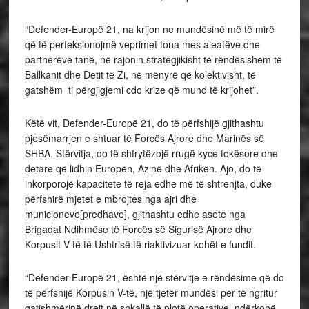
“Defender-Europë 21, na krijon ne mundësinë më të mirë
që të perfeksionojmë veprimet tona mes aleatëve dhe
partnerëve tanë, në rajonin strategjikisht të rëndësishëm të
Ballkanit dhe Detit të Zi, në mënyrë që kolektivisht, të
gatshëm ti përgjigjemi cdo krize që mund të krijohet”.
Këtë vit, Defender-Europë 21, do të përfshijë gjithashtu
pjesëmarrjen e shtuar të Forcës Ajrore dhe Marinës së
SHBA. Stërvitja, do të shfrytëzojë rrugë kyce tokësore dhe
detare që lidhin Europën, Azinë dhe Afrikën. Ajo, do të
inkorporojë kapacitete të reja edhe më të shtrenjta, duke
përfshirë mjetet e mbrojtes nga ajri dhe
municioneve[predhave], gjithashtu edhe asete nga
Brigadat Ndihmëse të Forcës së Sigurisë Ajrore dhe
Korpusit V-të të Ushtrisë të riaktivizuar kohët e fundit.
“Defender-Europë 21, është një stërvitje e rëndësime që do
të përfshijë Korpusin V-të, një tjetër mundësi për të ngritur
gatishmërinë drejt në shkallë të plotë operative, ndërkohë