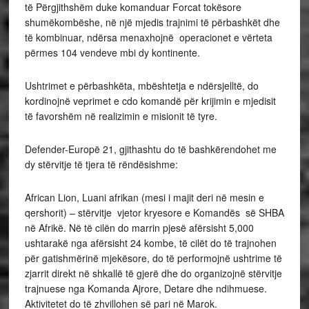
të Përgjithshëm duke komanduar Forcat tokësore
shumëkombëshe, në një mjedis trajnimi të përbashkët dhe
të kombinuar, ndërsa menaxhojnë operacionet e vërteta
përmes 104 vendeve mbi dy kontinente.
Ushtrimet e përbashkëta, mbështetja e ndërsjelltë, do
kordinojnë veprimet e cdo komandë për krijimin e mjedisit
të favorshëm në realizimin e misionit të tyre.
Defender-Europë 21, gjithashtu do të bashkërendohet me
dy stërvitje të tjera të rëndësishme:
African Lion, Luani afrikan (mesi i majit deri në mesin e
qershorit) – stërvitje vjetor kryesore e Komandës së SHBA
në Afrikë. Në të cilën do marrin pjesë afërsisht 5,000
ushtarakë nga afërsisht 24 kombe, të cilët do të trajnohen
për gatishmërinë mjekësore, do të performojnë ushtrime të
zjarrit direkt në shkallë të gjerë dhe do organizojnë stërvitje
trajnuese nga Komanda Ajrore, Detare dhe ndihmuese.
Aktivitetet do të zhvillohen së pari në Marok.