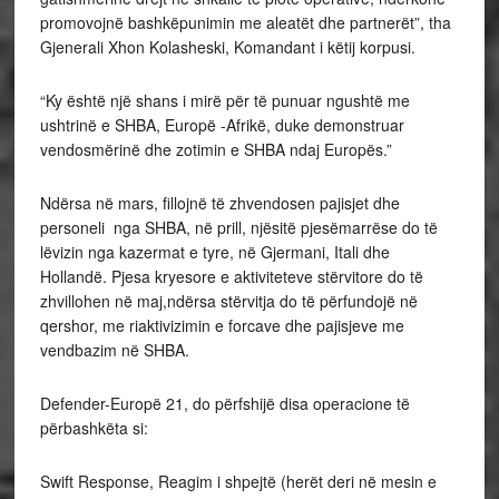
promovojnë bashkëpunimin me aleatët dhe partnerët”, tha
Gjenerali Xhon Kolasheski, Komandant i këtij korpusi.
“Ky është një shans i mirë për të punuar ngushtë me
ushtrinë e SHBA, Europë -Afrikë, duke demonstruar
vendosmërinë dhe zotimin e SHBA ndaj Europës.”
Ndërsa në mars, fillojnë të zhvendosen pajisjet dhe
personeli nga SHBA, në prill, njësitë pjesëmarrëse do të
lëvizin nga kazermat e tyre, në Gjermani, Itali dhe
Hollandë. Pjesa kryesore e aktiviteteve stërvitore do të
zhvillohen në maj,ndërsa stërvitja do të përfundojë në
qershor, me riaktivizimin e forcave dhe pajisjeve me
vendbazim në SHBA.
Defender-Europë 21, do përfshijë disa operacione të
përbashkëta si:
Swift Response, Reagim i shpejtë (herët deri në mesin e