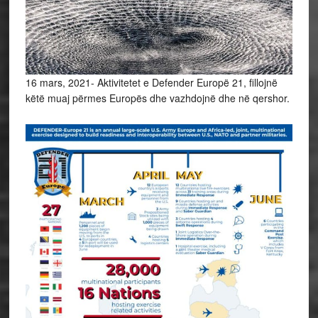
16 mars, 2021- Aktivitetet e Defender Europë 21, fillojnë
këtë muaj përmes Europës dhe vazhdojnë dhe në qershor.