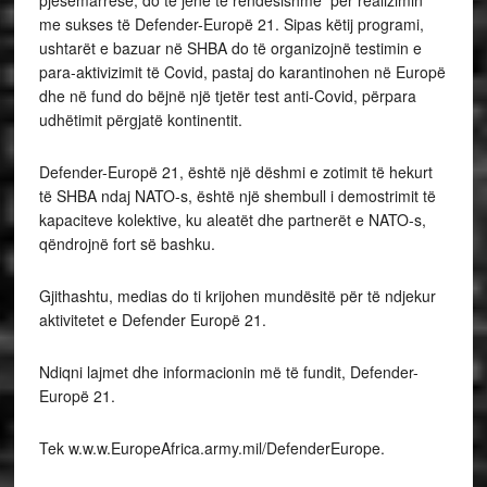
pjesëmarrëse, do të jenë të rëndësishme për realizimin
me sukses të Defender-Europë 21. Sipas këtij programi,
ushtarët e bazuar në SHBA do të organizojnë testimin e
para-aktivizimit të Covid, pastaj do karantinohen në Europë
dhe në fund do bëjnë një tjetër test anti-Covid, përpara
udhëtimit përgjatë kontinentit.
Defender-Europë 21, është një dëshmi e zotimit të hekurt
të SHBA ndaj NATO-s, është një shembull i demostrimit të
kapaciteve kolektive, ku aleatët dhe partnerët e NATO-s,
qëndrojnë fort së bashku.
Gjithashtu, medias do ti krijohen mundësitë për të ndjekur
aktivitetet e Defender Europë 21.
Ndiqni lajmet dhe informacionin më të fundit, Defender-
Europë 21.
Tek w.w.w.EuropeAfrica.army.mil/DefenderEurope.