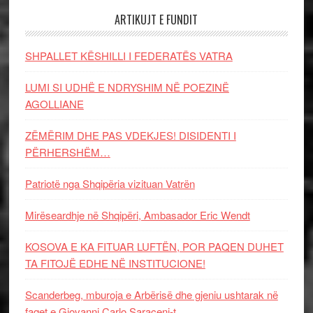
ARTIKUJT E FUNDIT
SHPALLET KËSHILLI I FEDERATËS VATRA
LUMI SI UDHË E NDRYSHIM NË POEZINË
AGOLLIANE
ZËMËRIM DHE PAS VDEKJES! DISIDENTI I
PËRHERSHËM…
Patriotë nga Shqipëria vizituan Vatrën
Mirëseardhje në Shqipëri, Ambasador Eric Wendt
KOSOVA E KA FITUAR LUFTËN, POR PAQEN DUHET
TA FITOJË EDHE NË INSTITUCIONE!
Scanderbeg, mburoja e Arbërisë dhe gjeniu ushtarak në
faqet e Giovanni Carlo Saraceni-t