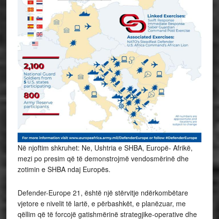
Në njoftim shkruhet: Ne, Ushtria e SHBA, Europë- Afrikë,
mezi po presim që të demonstrojmë vendosmërinë dhe
zotimin e SHBA ndaj Europës.
Defender-Europe 21, është një stërvitje ndërkombëtare
vjetore e nivelit të lartë, e përbashkët, e planëzuar, me
qëllim që të forcojë gatishmërinë strategjike-operative dhe