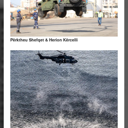
Përktheu Shefqet & Herion Kërcelli