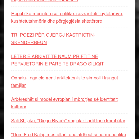
Republika mbi interesat politike: sovraniteti i qytetarëve,
kushtetutshmëria dhe përgjegjësia shtetërore
TRI POEZI PËR GJERGJ KASTRIOTIN-
SKËNDERBEUN
LETËR E ARKIVIT TE NAUM PRIFTIT NË
PERVJETORIN E PARE TE DRAGO SILIQIT
Oxhaku, nga elementi arkitektonik te simboli i trungut
familjar
Arbëreshët si model evropian i mbrojtjes së identitetit
kulturor
Sali Shijaku, “Diego Rivera” shqiptar i artit tonë kombëtar
“Dom Fred Kalaj, mes altarit dhe atdheut si hermeneutikë