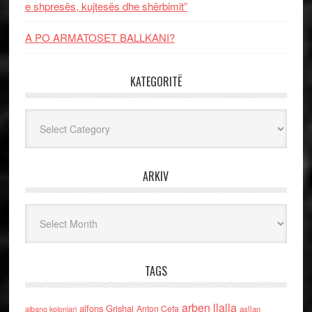
e shpresës, kujtesës dhe shërbimit”
A PO ARMATOSET BALLKANI?
KATEGORITË
Kategoritë
ARKIV
Arkiv
TAGS
arben llalla
alfons Grishaj
Anton Cefa
asllan
albano kolonjari