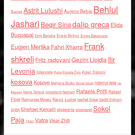
Behlul
Astrit Lulushi
Aurenc Bebja
Bushati
Jashari
dalip greca
Beqir Sina
Elida
Buçpapaj
Enver Bytyci
Elmi Berisha
Ermira Babamusta
Frank
Eugjen Merlika
Fahri Xharra
shkreli
Ilir
Gezim Llojdia
Fritz radovani
Levonja
Interviste
Kolec Traboini
Keze Kozeta Zylo
kosova
Kosove
nderroi jete
Marjana Bulku
ne
Murat Gecaj
Rafaela Prifti
Rafael
Nene Tereza
Kosove
presidenti Nishani
Floqi
Raimonda Moisiu
Ramiz Lushaj
reshat kripa
Sadik Elshani
Sokol
Shefqet Kercelli
shqiperia
shqiptaret
SHBA
Paja
Vatra
Visar Zhiti
Thaci