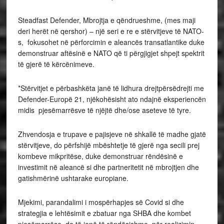
Steadfast Defender, Mbrojtja e qëndrueshme, (mes maji
deri herët në qershor) – një seri e re e stërvitjeve të NATO-
s, fokusohet në përforcimin e aleancës transatlantike duke
demonstruar aftësinë e NATO që ti përgjigjet shpejt spektrit
të gjerë të kërcënimeve.
*Stërvitjet e përbashkëta janë të lidhura drejtpërsëdrejti me
Defender-Europë 21, njëkohësisht ato ndajnë eksperiencën
midis pjesëmarrësve të njëjtë dhe/ose aseteve të tyre.
Zhvendosja e trupave e pajisjeve në shkallë të madhe gjatë
stërvitjeve, do përfshijë mbështetje të gjerë nga secili prej
kombeve mikpritëse, duke demonstruar rëndësinë e
investimit në aleancë si dhe partneritetit në mbrojtjen dhe
gatishmërinë ushtarake europiane.
Mjekimi, parandalimi i mospërhapjes së Covid si dhe
strategjia e lehtësimit e zbatuar nga SHBA dhe kombet