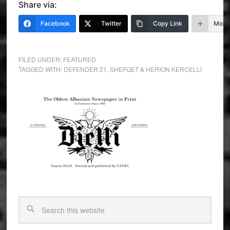
Share via:
Facebook
Twitter
Copy Link
More
FILED UNDER:
FEATURED
TAGGED WITH:
DEFENDER 21
,
SHEFQET & HERION KERCELLI