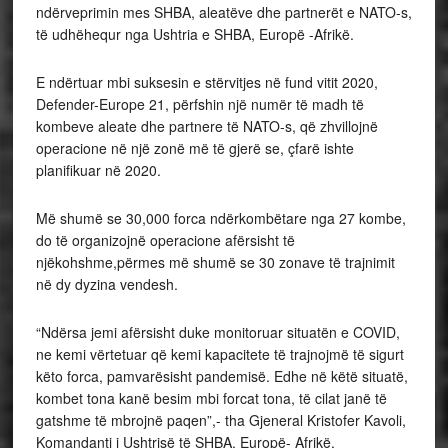
ndërveprimin mes SHBA, aleatëve dhe partnerët e NATO-s,
të udhëhequr nga Ushtria e SHBA, Europë -Afrikë.
E ndërtuar mbi suksesin e stërvitjes në fund vitit 2020,
Defender-Europe 21, përfshin një numër të madh të
kombeve aleate dhe partnere të NATO-s, që zhvillojnë
operacione në një zonë më të gjerë se, çfarë ishte
planifikuar në 2020.
Më shumë se 30,000 forca ndërkombëtare nga 27 kombe,
do të organizojnë operacione afërsisht të
njëkohshme,përmes më shumë se 30 zonave të trajnimit
në dy dyzina vendesh.
“Ndërsa jemi afërsisht duke monitoruar situatën e COVID,
ne kemi vërtetuar që kemi kapacitete të trajnojmë të sigurt
këto forca, pamvarësisht pandemisë. Edhe në këtë situatë,
kombet tona kanë besim mbi forcat tona, të cilat janë të
gatshme të mbrojnë paqen”,- tha Gjeneral Kristofer Kavoli,
Komandanti i Ushtrisë të SHBA, Europë- Afrikë.