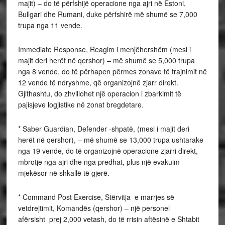
majit) – do të përfshijë operacione nga ajri në Estoni,
Bullgari dhe Rumani, duke përfshirë më shumë se 7,000
trupa nga 11 vende.
Immediate Response, Reagim i menjëhershëm (mesi i
majit deri herët në qershor) – më shumë se 5,000 trupa
nga 8 vende, do të përhapen përmes zonave të trajnimit në
12 vende të ndryshme, që organizojnë zjarr direkt.
Gjithashtu, do zhvillohet një operacion i zbarkimit të
pajisjeve logjistike në zonat bregdetare.
* Saber Guardian, Defender -shpatë, (mesi i majit deri
herët në qershor), – më shumë se 13,000 trupa ushtarake
nga 19 vende, do të organizojnë operacione zjarri direkt,
mbrotje nga ajri dhe nga predhat, plus një evakuim
mjekësor në shkallë të gjerë.
* Command Post Exercise, Stërvitja e marrjes së
vetdrejtimit, Komandës (qershor) – një personel
afërsisht prej 2,000 vetash, do të rrisin aftësinë e Shtabit