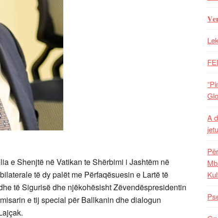
𝐕𝐞
Lek
FE
“Pi
Glo
A d
jet
Për
ia e Shenjtë në Vatikan te Shërbimi i Jashtëm në
Mba
ilaterale të dy palët me Përfaqësuesin e Lartë të
Kul
 dhe të Sigurisë dhe njëkohësisht Zëvendëspresidentin
Pse
misarin e tij special për Ballkanin dhe dialogun
Lajçak.