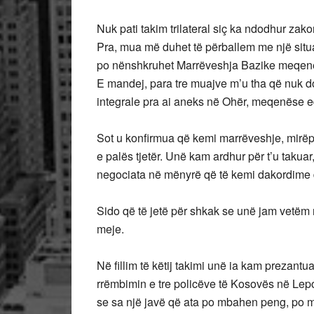
Nuk pati takim trilateral siç ka ndodhur zakoni
Pra, mua më duhet të përballem me një situ
po nënshkruhet Marrëveshja Bazike meqenë
E mandej, para tre muajve m’u tha që nuk d
integrale pra ai aneks në Ohër, meqenëse 
Sot u konfirmua që kemi marrëveshje, mirëpo
e palës tjetër. Unë kam ardhur për t’u takuar
negociata në mënyrë që të kemi dakordime 
Sido që të jetë për shkak se unë jam vetëm nj
meje.
Në fillim të këtij takimi unë ia kam prezant
rrëmbimin e tre policëve të Kosovës në Lep
se sa një javë që ata po mbahen peng, po 