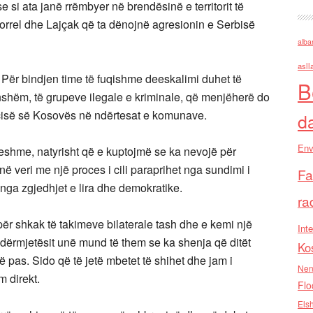
 si ata janë rrëmbyer në brendësinë e territorit të
rrel dhe Lajçak që ta dënojnë agresionin e Serbisë
alba
asll
Për bindjen time të fuqishme deeskalimi duhet të
B
nshëm, të grupeve ilegale e kriminale, që menjëherë do
licisë së Kosovës në ndërtesat e komunave.
d
Env
eshme, natyrisht që e kuptojmë se ka nevojë për
 veri me një proces i cili paraprihet nga sundimi i
Fa
 nga zgjedhjet e lira dhe demokratike.
ra
për shkak të takimeve bilaterale tash dhe e kemi një
Inte
dërmjetësit unë mund të them se ka shenja që ditët
Ko
ë pas. Sido që të jetë mbetet të shihet dhe jam i
Nen
 direkt.
Flo
Els