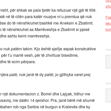
Gr
sfi
sht, për shkak se pala tjetër ka refuzuar një gjë të tillë.
atë në të cilën para katër muajve m’u premtua që nuk
Fja
se do të nënshkruhet bashkë me Aneksin e Zbatimit.
lek
o të nënshkruhet as Marrëveshja e Zbatimit si pjesë
kom
edhe ashtu kemi marrëveshje.
 nuk patëm takim. Kjo është sjellje aspak konstruktive
, për t’u marrë vesh, për të zhvilluar bisedime,
Kat
dhe të ecim përpara.
ëra palë, nuk janë të dy palët, jo gjithçka varet prej
Ark
uar një dokumentacion z. Borrel dhe Lajçak, lidhur me
osaviq, me datën 14 qershor. Pra, janë bërë më shumë
mbahen rob nga Serbia në burgun e Kralevës dhe ky