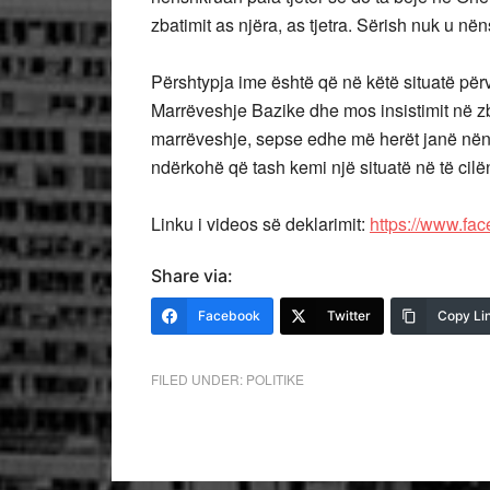
zbatimit as njëra, as tjetra. Sërish nuk u në
Përshtypja ime është që në këtë situatë përve
Marrëveshje Bazike dhe mos insistimit në z
marrëveshje, sepse edhe më herët janë nën
ndërkohë që tash kemi një situatë në të ci
Linku i videos së deklarimit:
https://www.f
Share via:
Facebook
Twitter
Copy Li
FILED UNDER:
POLITIKE