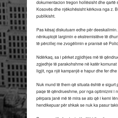
dokumentacion tregon hollësisht dhe qartë se
Kosovës dhe njëkohësisht kërkova nga z. Bo
publikisht.
Pas kësaj diskutuam edhe për deeskalimin. 
nënkuptojë largimin e ekstremistëve të dhu
të përcillej me zvogëlimin e pranisë së Po
Ndërkaq, sa i përket zgjidhjes më të qëndru
zgjedhje të parakohshme në katër komunat në
ligjit, nga një kampanjë e hapur dhe fer dhe
Nuk mund të them që situata është e sigurt 
paqe të qëndrueshme, por nga optimizmi i n
përpara janë më të mira se ato që i kemi lën
hendikepuar për shkak se nuk ka pasur takim