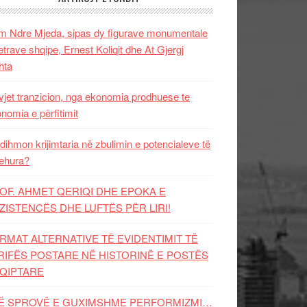
 Ndre Mjeda, sipas dy figurave monumentale
letrave shqipe, Ernest Koliqit dhe At Gjergj
hta
vjet tranzicion, nga ekonomia prodhuese te
nomia e përfitimit
dihmon krijimtaria në zbulimin e potencialeve të
ehura?
OF. AHMET QERIQI DHE EPOKA E
ZISTENCЁS DHE LUFTЁS PЁR LIRI!
RMAT ALTERNATIVE TË EVIDENTIMIT TË
RIFËS POSTARE NË HISTORINË E POSTËS
QIPTARE
Ë SPROVË E GUXIMSHME PERFORMIZMI…