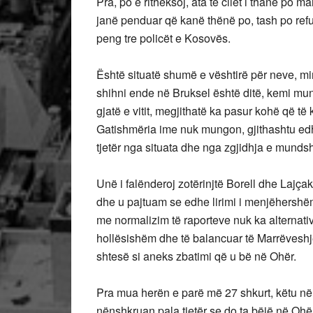
Pra, po e ritheksoj, ata të cilët i thanë po
janë penduar që kanë thënë po, tash po re
peng tre policët e Kosovës.
Është situatë shumë e vështirë për neve, 
shihni ende në Bruksel është ditë, kemi mu
gjatë e vitit, megjithatë ka pasur kohë që të
Gatishmëria ime nuk mungon, gjithashtu edhe
tjetër nga situata dhe nga zgjidhja e mund
Unë i falënderoj zotërinjtë Borell dhe Lajça
dhe u pajtuam se edhe lirimi i menjëhershëm
me normalizim të raporteve nuk ka alternativ
hollësishëm dhe të balancuar të Marrëveshje
shtesë si aneks zbatimi që u bë në Ohër.
Pra mua herën e parë më 27 shkurt, këtu në
nënshkruan pala tjetër se do ta bëjë në Oh