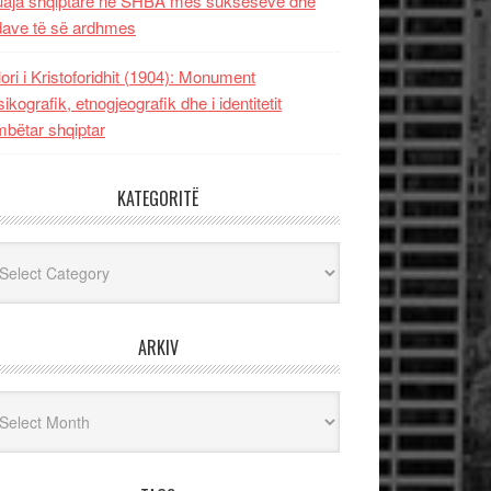
uaja shqiptare në SHBA mes sukseseve dhe
dave të së ardhmes
lori i Kristoforidhit (1904): Monument
sikografik, etnogjeografik dhe i identitetit
bëtar shqiptar
KATEGORITË
egoritë
ARKIV
iv