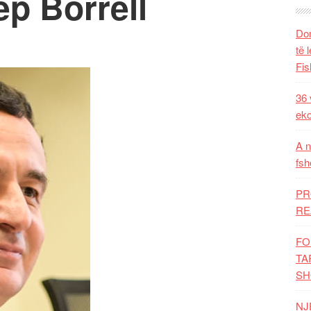
ep Borrell
Dom
të 
Fis
36 
eko
A n
fsh
PR
RE
FO
TA
SH
NJ