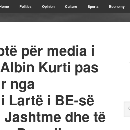
Home
Politics
Opinion
Culture
Sports
Economy
otë për media i
 Albin Kurti pas
ar nga
i Lartë i BE-së
të Jashtme dhe të