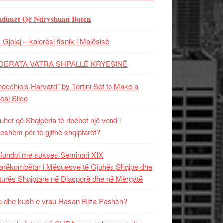
𝐝𝐢𝐦𝐞𝐭 𝐐𝐞̈ 𝐍𝐝𝐫𝐲𝐬𝐡𝐮𝐚𝐧 𝐁𝐨𝐭𝐞̈𝐧
 Gjolaj – kalorësi fisnik i Malësisë
DERATA VATRA SHPALLË KRYESINË
nocchio’s Harvard” by Tertini Set to Make a
bal Slice
uhet që Shqipëria të ribëhet një vend i
ueshëm për të gjithë shqiptarët?
fundoi me sukses Seminari XIX
rëkombëtar i Mësuesve të Gjuhës Shqipe dhe
turës Shqiptare në Diasporë dhe në Mërgatë
 dhe kush e vrau Hasan Riza Pashën?