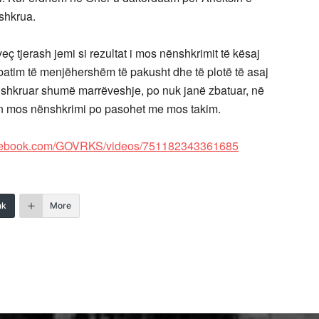
nshkrua.
ç tjerash jemi si rezultat i mos nënshkrimit të kësaj
batim të menjëhershëm të pakusht dhe të plotë të asaj
shkruar shumë marrëveshje, po nuk janë zbatuar, në
lën mos nënshkrimi po pasohet me mos takim.
acebook.com/GOVRKS/videos/751182343361685
nk
More