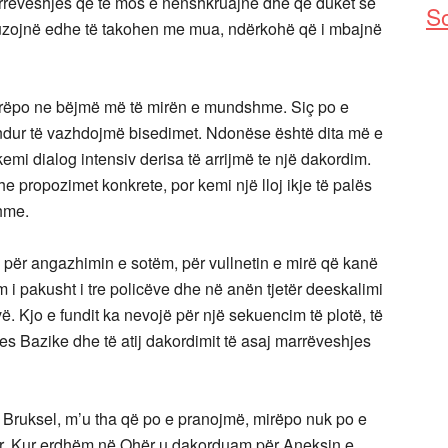
 marrëveshjes që të mos e nënshkruajnë dhe që duket se
So
fuzojnë edhe të takohen me mua, ndërkohë që i mbajnë
mirëpo ne bëjmë më të mirën e mundshme. Siç po e
ndur të vazhdojmë bisedimet. Ndonëse është dita më e
 kemi dialog intensiv derisa të arrijmë te një dakordim.
 propozimet konkrete, por kemi një lloj ikje të palës
shme.
k për angazhimin e sotëm, për vullnetin e mirë që kanë
 i pakusht i tre policëve dhe në anën tjetër deeskalimi
ë. Kjo e fundit ka nevojë për një sekuencim të plotë, të
s Bazike dhe të atij dakordimit të asaj marrëveshjes
 Bruksel, m’u tha që po e pranojmë, mirëpo nuk po e
ër. Kur erdhëm në Ohër u dakorduam për Aneksin e