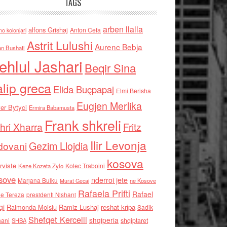
TAGS
arben llalla
alfons Grishaj
Anton Cefa
no kolonjari
Astrit Lulushi
Aurenc Bebja
an Bushati
ehlul Jashari
Beqir Sina
alip greca
Elida Buçpapaj
Elmi Berisha
Eugjen Merlika
er Bytyci
Ermira Babamusta
Frank shkreli
hri Xharra
Fritz
Ilir Levonja
Gezim Llojdia
dovani
kosova
rviste
Kolec Traboini
Keze Kozeta Zylo
sove
nderroi jete
Marjana Bulku
ne Kosove
Murat Gecaj
Rafaela Prifti
Rafael
e Tereza
presidenti Nishani
qi
Raimonda Moisiu
Ramiz Lushaj
reshat kripa
Sadik
Shefqet Kercelli
shqiperia
hani
shqiptaret
SHBA