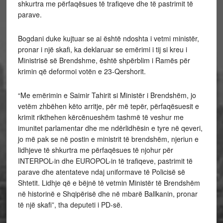
shkurtra me përfaqësues të trafiqeve dhe të pastrimit të
parave.
Bogdani duke kujtuar se ai është ndoshta i vetmi ministër,
pronar i një skafi, ka deklaruar se emërimi i tij si kreu i
Ministrisë së Brendshme, është shpërblim i Ramës për
krimin që deformoi votën e 23-Qershorit.
“Me emërimin e Saimir Tahirit si Ministër i Brendshëm, jo
vetëm zhbëhen këto arritje, për më tepër, përfaqësuesit e
krimit rikthehen kërcënueshëm tashmë të veshur me
imunitet parlamentar dhe me ndërlidhësin e tyre në qeveri,
jo më pak se në postin e ministrit të brendshëm, njeriun e
lidhjeve të shkurtra me përfaqësues të njohur për
INTERPOL-in dhe EUROPOL-in të trafiqeve, pastrimit të
parave dhe atentateve ndaj uniformave të Policisë së
Shtetit. Lidhje që e bëjnë të vetmin Ministër të Brendshëm
në historinë e Shqipërisë dhe në mbarë Ballkanin, pronar
të një skafi”, tha deputeti i PD-së.