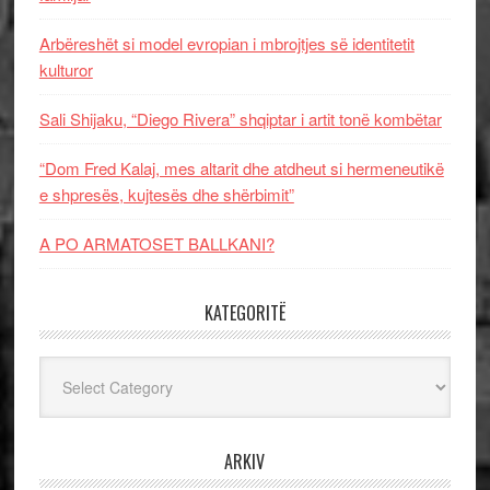
Arbëreshët si model evropian i mbrojtjes së identitetit
kulturor
Sali Shijaku, “Diego Rivera” shqiptar i artit tonë kombëtar
“Dom Fred Kalaj, mes altarit dhe atdheut si hermeneutikë
e shpresës, kujtesës dhe shërbimit”
A PO ARMATOSET BALLKANI?
KATEGORITË
Kategoritë
ARKIV