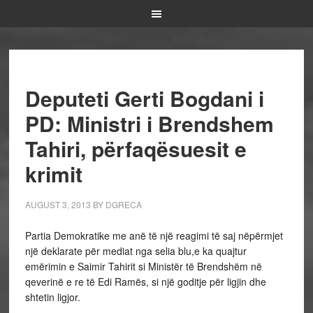
Deputeti Gerti Bogdani i
PD: Ministri i Brendshem
Tahiri, përfaqësuesit e
krimit
AUGUST 3, 2013
BY
DGRECA
Partia Demokratike me anë të një reagimi të saj nëpërmjet
një deklarate për mediat nga selia blu,e ka quajtur
emërimin e Saimir Tahirit si Ministër të Brendshëm në
qeverinë e re të Edi Ramës, si një goditje për ligjin dhe
shtetin ligjor.