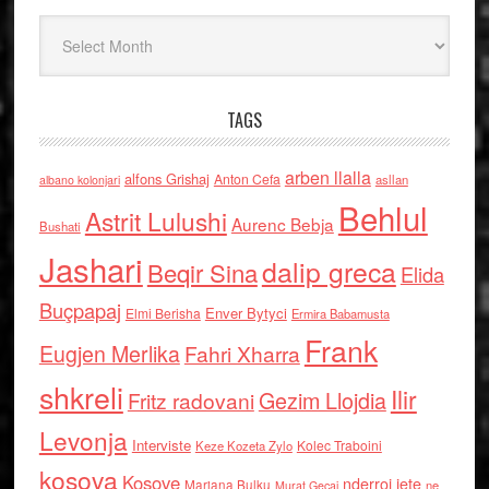
Arkiv
TAGS
arben llalla
alfons Grishaj
Anton Cefa
asllan
albano kolonjari
Behlul
Astrit Lulushi
Aurenc Bebja
Bushati
Jashari
dalip greca
Beqir Sina
Elida
Buçpapaj
Enver Bytyci
Elmi Berisha
Ermira Babamusta
Frank
Eugjen Merlika
Fahri Xharra
shkreli
Ilir
Gezim Llojdia
Fritz radovani
Levonja
Interviste
Kolec Traboini
Keze Kozeta Zylo
kosova
Kosove
nderroi jete
Marjana Bulku
ne
Murat Gecaj