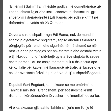
“Emërimi i Sajmir Tahirit ështe goditja më domethënëse që
i bëhet shtetit ligjor dhe institucioneve të zbatimit të ligjit,
shpërblim i drejpërdrejtë i Edi Ramës për rolin e krimit në
deformimin e votës në 23 Qershor.
Qeveria e re e shpallur nga Edi Rama, nuk do mund ti
shërbejë qytetarëve shqiptarë, sepse anëtari i skuadrës,
përgjegjës për rendin dhe sigurinë, në më shumë se një
rast ka qënë përgjegjës për shkatërrimin dhe destabilizimin
e tij. Nuk do mund ti shërbejë qytetarëve shqiptarë, sepse
është person i cili në asnjë moment nuk u distancua apo
kërkoi falje për kapjen në flagrancë në trafik të ilaçeve dhe
as për evazionin fiskal të prindërve të tij’, u shprehBogdani.
Deputeti Gert Bogdani, ka theksuar se me emërimin e
Tahirit si ministër i Brendshëm, përfaqësuesit e krimit
rikthehen kërcënueshëm të veshur me imunitetit qeveritar.
Ai e ka akuzuar gjithashtu Tahirin si njeriu me lidhje të