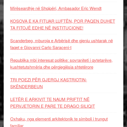
Mirëseardhje në Shqipëri, Ambasador Eric Wendt
KOSOVA E KA FITUAR LUFTËN, POR PAQEN DUHET
TA FITOJË EDHE NË INSTITUCIONE!
Scanderbeg, mburoja e Arbërisë dhe gjeniu ushtarak në
faqet e Giovanni Carlo Saraceni-t
Republika mbi interesat politike: sovraniteti i qytetarëve,
kushtetutshmëria dhe përgjegjësia shtetërore
TRI POEZI PËR GJERGJ KASTRIOTIN-
SKËNDERBEUN
LETËR E ARKIVIT TE NAUM PRIFTIT NË
PERVJETORIN E PARE TE DRAGO SILIQIT
Oxhaku, nga elementi arkitektonik te simboli i trungut
familjar