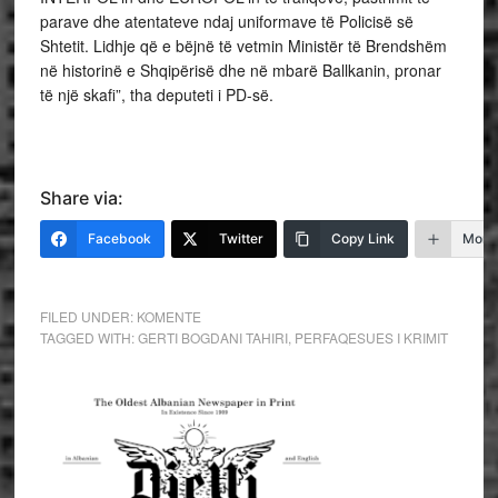
parave dhe atentateve ndaj uniformave të Policisë së
Shtetit. Lidhje që e bëjnë të vetmin Ministër të Brendshëm
në historinë e Shqipërisë dhe në mbarë Ballkanin, pronar
të një skafi”, tha deputeti i PD-së.
Share via:
Facebook
Twitter
Copy Link
More
FILED UNDER:
KOMENTE
TAGGED WITH:
GERTI BOGDANI TAHIRI
,
PERFAQESUES I KRIMIT