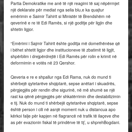
Partia Demokratike me anë të një reagimi të saj nëpërmjet
një deklarate për mediat nga selia blu,e ka quajtur
emërimin e Saimir Tahirit si Ministër të Brendshëm në
qeverinë e re të Edi Ramës, si një goditje për ligjin dhe
shtetin ligjor.
“Emërimi i Sajmir Tahirit ështe goditja më domethënëse që
i bëhet shtetit ligjor dhe institucioneve të zbatimit të ligjit,
shpërblim i drejpërdrejtë i Edi Ramës për rolin e krimit në
deformimin e votës në 23 Qershor.
Qeveria e re e shpallur nga Edi Rama, nuk do mund ti
shërbejë qytetarëve shqiptarë, sepse anëtari i skuadrës,
përgjegjës për rendin dhe sigurinë, në më shumë se një
rast ka qënë përgjegjës për shkatërrimin dhe destabilizimin
e tij. Nuk do mund ti shërbejë qytetarëve shqiptarë, sepse
është person i cili në asnjë moment nuk u distancua apo
kërkoi falje për kapjen në flagrancë në trafik të ilaçeve dhe
as për evazionin fiskal të prindërve të tij’, u shprehBogdani.