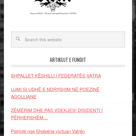
ARTIKUJT E FUNDIT
SHPALLET KËSHILLI I FEDERATËS VATRA
LUMI SI UDHË E NDRYSHIM NË POEZINË
AGOLLIANE
ZËMËRIM DHE PAS VDEKJES! DISIDENTI I
PËRHERSHËM…
Patriotë nga Shqipëria vizituan Vatrën