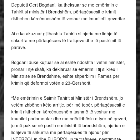
Deputeti Gert Bogdani, ka theksuar se me emërimin e
Tahirit si ministër i Brendshëm, përfaqësuesit e krimit
rikthehen kërcënueshëm të veshur me imunitetit qeveritar.
Ai e ka akuzuar gjithashtu Tahirin si njeriu me lidhje të
shkurtra me përfaqësues të trafiqeve dhe të pastrimit të
parave.
Bogdani duke kujtuar se ai është ndoshta i vetmi ministër,
pronar i një skafi, ka deklaruar se emërimi i tij si kreu i
Ministrisë së Brendshme, është shpërblim i Ramës për
krimin që deformoi votën e 23-Qershorit.
“Me emërimin e Saimir Tahirit si Ministër i Brendshëm, jo
vetëm zhbëhen këto arritje, për më tepër, përfaqësuesit e
krimit rikthehen kërcënueshëm tashmë të veshur me
imunitet parlamentar dhe me ndërlidhësin e tyre në qeveri,
jo më pak se në postin e ministrit të brendshëm, njeriun e
lidhjeve të shkurtra me përfaqësues të njohur për
INTERPOL-in dhe EUROPOL-in të trafiqeve, pastrimit të