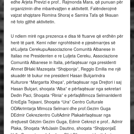
edhe Arjeta Previzi e prof.. Rajmonda Mara, që punuan për
organizimin dhe mbarëvajtjen e aktivitetit. Falënderojmë
vajzat shqiptare Romina Shoraj e Samira Tafa që fiksuan
në foto gjithë aktivitetin.
U ndiem mirë nga prezenca e disa të ftuarve që erdhën për
herë të parë. Kemi ndier ngrohtësinë e pjesëmarrjes së
shLuljeta CerekupuAssociazione Comunità Albanese in
Italiao me Presidenten e re Luljeta Cereku, Associazione
Comunità Albanese in Italia, përfaqësuar nga presidenti
Ahmet BHaki Mazeqata “Shqiponja”, Reggio Emilia me një
skuadër të bukur me president Hasan Bulçarindra
Kulturore “Margarita Xhepa”, përfaqësuar nga Drejtori i saj
Hasan Bulçari, shoqata “Alba” e përfaqësuar nga sekretari
Dedin Paci, Shoqata “Rinia” e përfaqMimoza Selmaniidenti
ErioEgla Tejaani, Shoqata “Ura” Centro Culturale
ODAkrimtarja Mimoza Selmani dhe prof.Gezim Guga
DEdmir Cekrezientro CultAdmir Plakaërfaqësuar nga
drejtuesit Gëzim Gezim Guga, Edmir Cekrezi e prof.. Admir
Plaka, Shoqata “ArbJasin Dautino, shoqata “ShqiponjaE