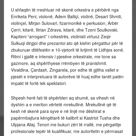
U shfaqën të rreshtuar në skenë orkestra e përbërë nga
Enriketa Peni, violonë, Adem Balliçi, violinë, Desart Shmili,
violinçel, Mirjan Sulovari, fizarmonikë e perkusion, Arbër
Çerri, kitarë, Ilirian Zdrava, kitarë, dhe Tzeni Soulkovski.
Kapiteni “arrogant” i orkestrës, violinisti virtuoz Zeqir
Sulkuqi dirgjoi dhe prezantoi ato që kishin përgatitur për të
zbukuruar ditëfestën e 10-vjetorit të krijimit të Lidhjes sonë.
Ritmi i gjallë e intensiv i pjesëve orkestrale, me tone sa
gazmore, aq shpërthyese rrëmbyen të pranishmit.
Vivaldina, Çardash, Zingarela, por edhe të gjitha vallet e
pjesët e interpretuara të autorëve të huaj edhe tanët patën
impakt të fortë tek spektatori.
Shpesh herë fati të shpërblen aq shumë, sa vihesh në
dyshim a e meriton vërtetë mrekullinë. Mrekullinë që të
kesh në skenë para syve e në linjë me dëshirat e
papërmbajtura këngëtarë të kalibrit si Kastriot Tusha dhe
Ulpjana Aliaj. Tenori me bukuri zëri të rrallë, me përgatitje
profesionale tepër të kualifikuar, me autoritetin e përmasat