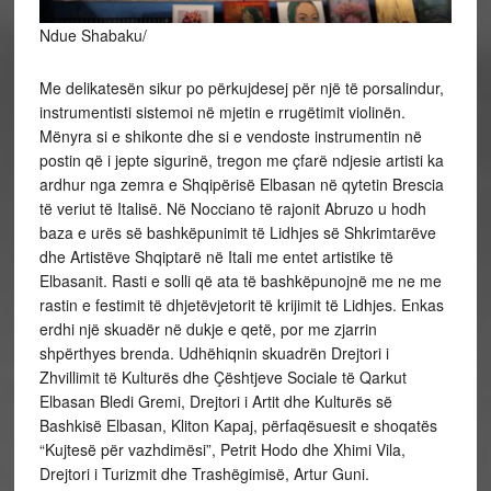
Ndue Shabaku/
Me delikatesën sikur po përkujdesej për një të porsalindur,
instrumentisti sistemoi në mjetin e rrugëtimit violinën.
Mënyra si e shikonte dhe si e vendoste instrumentin në
postin që i jepte sigurinë, tregon me çfarë ndjesie artisti ka
ardhur nga zemra e Shqipërisë Elbasan në qytetin Brescia
të veriut të Italisë. Në Nocciano të rajonit Abruzo u hodh
baza e urës së bashkëpunimit të Lidhjes së Shkrimtarëve
dhe Artistëve Shqiptarë në Itali me
entet artistike të
Elbasanit. Rasti e solli që ata të bashkëpunojnë me ne me
rastin e festimit të dhjetëvjetorit të krijimit të Lidhjes. Enkas
erdhi një skuadër në dukje e qetë, por me zjarrin
shpërthyes brenda. Udhëhiqnin skuadrën Drejtori i
Zhvillimit të Kulturës dhe Çështjeve Sociale të Qarkut
Elbasan Bledi Gremi, Drejtori i Artit dhe Kulturës së
Bashkisë Elbasan, Kliton Kapaj, përfaqësuesit e shoqatës
“Kujtesë për vazhdimësi”, Petrit Hodo dhe Xhimi Vila,
Drejtori i Turizmit dhe Trashëgimisë, Artur Guni.