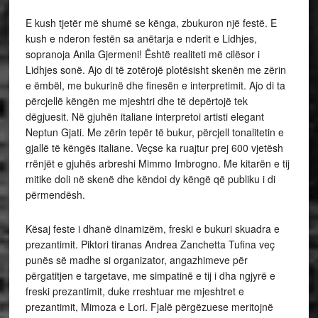
E kush tjetër më shumë se kënga, zbukuron një festë. E
kush e nderon festën sa anëtarja e nderit e Lidhjes,
sopranoja Anila Gjermeni! Është realiteti më cilësor i
Lidhjes sonë. Ajo di të zotërojë plotësisht skenën me zërin
e ëmbël, me bukurinë dhe finesën e interpretimit. Ajo di ta
përcjellë këngën me mjeshtri dhe të depërtojë tek
dëgjuesit. Në gjuhën italiane interpretoi artisti elegant
Neptun Gjati. Me zërin tepër të bukur, përcjell tonalitetin e
gjallë të këngës italiane. Veçse ka ruajtur prej 600 vjetësh
rrënjët e gjuhës arbreshi Mimmo Imbrogno. Me kitarën e tij
mitike doli në skenë dhe këndoi dy këngë që publiku i di
përmendësh.
Kësaj feste i dhanë dinamizëm, freski e bukuri skuadra e
prezantimit. Piktori tiranas Andrea Zanchetta Tufina veç
punës së madhe si organizator, angazhimeve për
përgatitjen e targetave, me simpatinë e tij i dha ngjyrë e
freski prezantimit, duke rreshtuar me mjeshtret e
prezantimit, Mimoza e Lori. Fjalë përgëzuese meritojnë