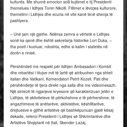
kulturës. Me shumë emocion solli kujtimet e tij Presidenti
themelues i lidhjes Tonin Nikolli. Fillimet e lëvizjes kulturore,
themelimi i Lidhjes dhe ecuria në vite kanë lenë shenja të
pashlyera.
– Unë jam një gjethe. Ndërsa zemra e vërtetë e Lidhjes
sonë ka qenë dhe është sekretarja historike Lori Duka, –
tha poeti i kuotuar, ndoshta, edhe si kalim i stafetës në
dorën e rinisë.
Përshëndeti me respekt për lidhjen Ambasadori i Kombit
dhe mbartësi i titujve më të lartë që atribuohen nga shteti
italian dhe Vatikani, Komendatori Petrit Kozeli. Pati dhe
përshëndetje të tjera direkt nga salla dhe me videomesazh.
Një sintezë të ngjarjeve kryesore që karakterizuan jetën e
Lidhjes, të aktiviteteve të përkohshme e të përhershme, të
angazhimeve të anëtarëve, aktivistëve, këshilltarëve,
drejtuesve e gjithë artistëve që bashkëpunuan gjatë kësaj
dekade, referoi Presidenti i Lidhjes së Shkrimtarëve dhe
Artistëve Shqiptarë në Itali, Skender Lazaj.