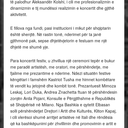
të palodhur Aleksandër Kolshi, i cili me profesionalizmin e
dinamizmin e tij mundësoi realizimin e koncertit dhe gjithë
aktivitetit.
E fillova nga fundi, pasi institucioni i mikut për shqiptarin
është shenjtë. Në rastin tonë, nderimet për ta janë
gjithmonë pak, sepse dhjetëvjetorin e festuam me një
dhjetë me shumë yje.
Para koncertit festiv, u zhvillua një ceremoni tepër e bukur
me paradë artistësh, me oratori, me përshëndetje, me
fjalime me prezantime e nderime. Ndezi situatën festive
këngëtari i famshëm Kastriot Tusha me himnet kombëtare
të vendit ku jetojmë dhe kombit tonë. Prezantuesit Mimoza
Leskaj, Lori Duka, Andrea Znachetta ftuan të përshëndesin
zonjën Anila Pojani, Konsulle e Përgjithshme e Republikës
së Shqipërisë në Milano. Nga Bashkia e qytetit Elbasan
solli përshëndetjet Drejtori i Artit dhe Kulturës, Kliton Kapaj,
i cili vlerësoi shumë arritjet artistëve në Itali dhe rëndësia
që ka bashkëpunimi për zhvillimin dhe promovimin e artit e