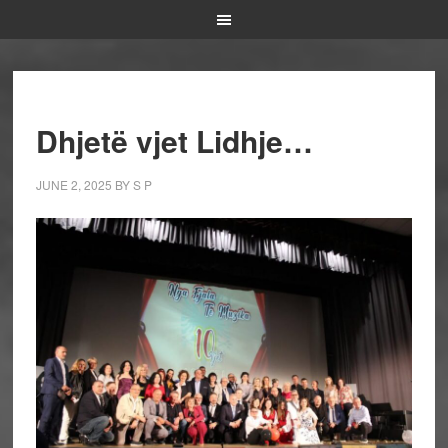
Dhjetë vjet Lidhje…
JUNE 2, 2025
BY
S P