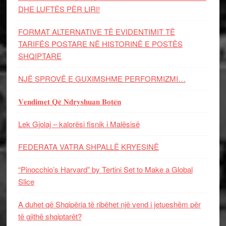
DHE LUFTЁS PЁR LIRI!
FORMAT ALTERNATIVE TË EVIDENTIMIT TË
TARIFËS POSTARE NË HISTORINË E POSTËS
SHQIPTARE
NJË SPROVË E GUXIMSHME PERFORMIZMI…
𝐕𝐞𝐧𝐝𝐢𝐦𝐞𝐭 𝐐𝐞̈ 𝐍𝐝𝐫𝐲𝐬𝐡𝐮𝐚𝐧 𝐁𝐨𝐭𝐞̈𝐧
Lek Gjolaj – kalorësi fisnik i Malësisë
FEDERATA VATRA SHPALLË KRYESINË
“Pinocchio’s Harvard” by Tertini Set to Make a Global
Slice
A duhet që Shqipëria të ribëhet një vend i jetueshëm për
të gjithë shqiptarët?