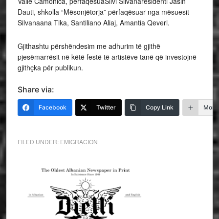
Valle Camonica, përfaqësuaSilvi Silvanaresidenti Jasin
Dauti, shkolla “Mësonjëtorja” përfaqësuar nga mësuesit
Silvanaana Tika, Santiliano Aliaj, Amantia Qeveri.
Gjithashtu përshëndesim me adhurim të gjithë
pjesëmarrësit në këtë festë të artistëve tanë që investojnë
gjithçka për publikun.
Share via:
Facebook
Twitter
Copy Link
More
FILED UNDER:
EMIGRACION