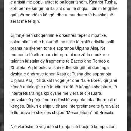
e artistit me popullaritet të pallogaritshëm, Kastriot Tusha,
solli për ne këngë në italisht dhe në shqip. I dinim të gjithë
gati përmendësh këngët dhe u munduam të bashkojmë
zërat me të tijin.
Gjithnjë nën shoqërimin e orkestrës tepër simpatike,
solemnitetin dhe bukurinë me shije të rrallë artistike solli
prania në skenën tonë e sopranos Ulpjana Aliaj. Në
momente të alternuara interpretoi me zërin e bukur e
talentin kristalin dy fragmente të Baccio dhe Romeo e
Xhuljeta. Aq të bukura ishin edhe këngët në duet nga
dyshja e ëndrrave tenori Kastriot Tusha dhe sopranoja
Ulpjana Aliaj. “Si dukat i vogël je” dhe “Lule Borë”, që janë
këngë antologjike në fondin e artë të këngës shqiptare, të
interpretuara nga kjo dyshe me vlera të cilësuara,
provokojnë përjetime e ndjesi të veçanta tek adhuruesit e
këngës. Bukuri e shije u dhanë interpretimeve të tyre vallet
e fluturave të shkollës shqipe “Mësonjëtorja” në Brescia.
Një vlerësim të veçantë si Lidhje i atribuojmë kompozitorit