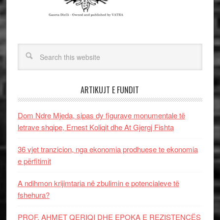
ARTIKUJT E FUNDIT
Dom Ndre Mjeda, sipas dy figurave monumentale të
letrave shqipe, Ernest Koliqit dhe At Gjergj Fishta
36 vjet tranzicion, nga ekonomia prodhuese te ekonomia
e përfitimit
A ndihmon krijimtaria në zbulimin e potencialeve të
fshehura?
PROF. AHMET QERIQI DHE EPOKA E REZISTENCЁS