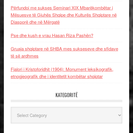
Përfundoi me sukses Seminari XIX Mbarëkombëtar i
Mësuesve të Gjuhës Shqipe dhe Kulturës Shqiptare në
Diasporë dhe në Mërgatë
Pse dhe kush e vrau Hasan Riza Pashën?
Gruaja shqiptare në SHBA mes sukseseve dhe sfidave
të së ardhmes
Fjalori i Kristoforidhit (1904): Monument leksikografik,
etnogjeografik dhe i identitetit kombëtar shqiptar
KATEGORITË
Kategoritë