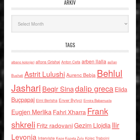
ARKIV
Arkiv
TAGS
arben llalla
alfons Grishaj
Anton Cefa
asllan
albano kolonjari
Behlul
Astrit Lulushi
Aurenc Bebja
Bushati
Jashari
dalip greca
Beqir Sina
Elida
Buçpapaj
Enver Bytyci
Elmi Berisha
Ermira Babamusta
Frank
Eugjen Merlika
Fahri Xharra
shkreli
Ilir
Gezim Llojdia
Fritz radovani
Levonja
Interviste
Kolec Traboini
Keze Kozeta Zylo