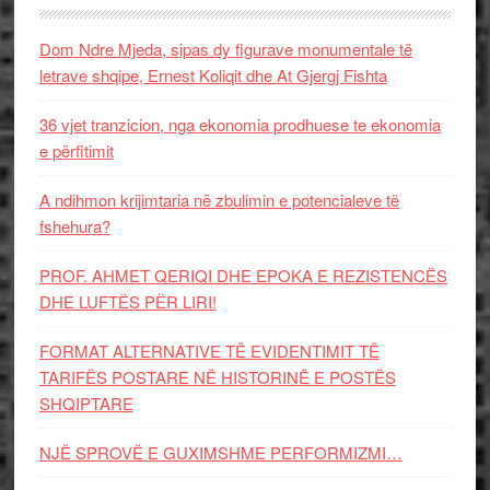
Dom Ndre Mjeda, sipas dy figurave monumentale të
letrave shqipe, Ernest Koliqit dhe At Gjergj Fishta
36 vjet tranzicion, nga ekonomia prodhuese te ekonomia
e përfitimit
A ndihmon krijimtaria në zbulimin e potencialeve të
fshehura?
PROF. AHMET QERIQI DHE EPOKA E REZISTENCЁS
DHE LUFTЁS PЁR LIRI!
FORMAT ALTERNATIVE TË EVIDENTIMIT TË
TARIFËS POSTARE NË HISTORINË E POSTËS
SHQIPTARE
NJË SPROVË E GUXIMSHME PERFORMIZMI…