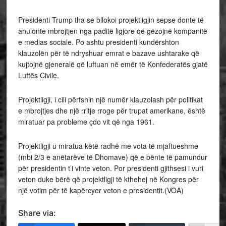
Presidenti Trump tha se bllokoi projektligjin sepse donte të
anulonte mbrojtjen nga paditë ligjore që gëzojnë kompanitë
e medias sociale. Po ashtu presidenti kundërshton
klauzolën për të ndryshuar emrat e bazave ushtarake që
kujtojnë gjeneralë që luftuan në emër të Konfederatës gjatë
Luftës Civile.
Projektligji, i cili përfshin një numër klauzolash për politikat
e mbrojtjes dhe një rritje rroge për trupat amerikane, është
miratuar pa probleme çdo vit që nga 1961.
Projektligji u miratua këtë radhë me vota të mjaftueshme
(mbi 2/3 e anëtarëve të Dhomave) që e bënte të pamundur
për presidentin t’i vinte veton. Por presidenti gjithsesi i vuri
veton duke bërë që projektligji të kthehej në Kongres për
një votim për të kapërcyer veton e presidentit.(VOA)
Share via: