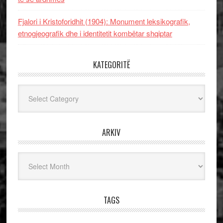
Fjalori i Kristoforidhit (1904): Monument leksikografik,
etnogjeografik dhe i identitetit kombëtar shqiptar
KATEGORITË
Kategoritë
ARKIV
Arkiv
TAGS