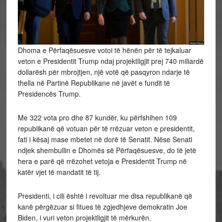
Dhoma e Përfaqësuesve votoi të hënën për të tejkaluar
veton e Presidentit Trump ndaj projektligjit prej 740 miliardë
dollarësh për mbrojtjen, një votë që pasqyron ndarje të
thella në Partinë Republikane në javët e fundit të
Presidencës Trump.
Me 322 vota pro dhe 87 kundër, ku përfshihen 109
republikanë që votuan për të rrëzuar veton e presidentit,
fati i kësaj mase mbetet në dorë të Senatit. Nëse Senati
ndjek shembullin e Dhomës së Përfaqësuesve, do të jetë
hera e parë që rrëzohet vetoja e Presidentit Trump në
katër vjet të mandatit të tij.
Presidenti, i cili është i revoltuar me disa republikanë që
kanë përgëzuar si fitues të zgjedhjeve demokratin Joe
Biden, i vuri veton projektligjit të mërkurën.