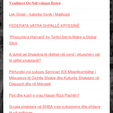
𝐕𝐞𝐧𝐝𝐢𝐦𝐞𝐭 𝐐𝐞̈ 𝐍𝐝𝐫𝐲𝐬𝐡𝐮𝐚𝐧 𝐁𝐨𝐭𝐞̈𝐧
Lek Gjolaj – kalorësi fisnik i Malësisë
FEDERATA VATRA SHPALLË KRYESINË
“Pinocchio’s Harvard” by Tertini Set to Make a Global
Slice
A duhet që Shqipëria të ribëhet një vend i jetueshëm për
të gjithë shqiptarët?
Përfundoi me sukses Seminari XIX Mbarëkombëtar i
Mësuesve të Gjuhës Shqipe dhe Kulturës Shqiptare në
Diasporë dhe në Mërgatë
Pse dhe kush e vrau Hasan Riza Pashën?
Gruaja shqiptare në SHBA mes sukseseve dhe sfidave
të së ardhmes