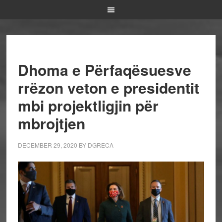
Dhoma e Përfaqësuesve
rrëzon veton e presidentit
mbi projektligjin për
mbrojtjen
DECEMBER 29, 2020
BY
DGRECA