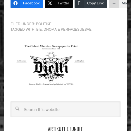
Facebook
Twitter
Copy Link
More
FILED UNDER:
POLITIKE
TAGGED WITH:
BIE
,
DHOMA E PERFAQESUESVE
ARTIKUJT E FUNDIT