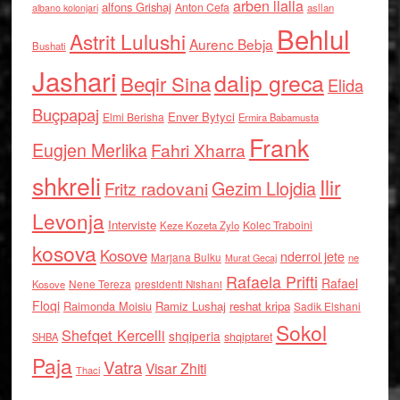
arben llalla
alfons Grishaj
Anton Cefa
asllan
albano kolonjari
Behlul
Astrit Lulushi
Aurenc Bebja
Bushati
Jashari
dalip greca
Beqir Sina
Elida
Buçpapaj
Enver Bytyci
Elmi Berisha
Ermira Babamusta
Frank
Eugjen Merlika
Fahri Xharra
shkreli
Ilir
Gezim Llojdia
Fritz radovani
Levonja
Interviste
Kolec Traboini
Keze Kozeta Zylo
kosova
Kosove
nderroi jete
Marjana Bulku
ne
Murat Gecaj
Rafaela Prifti
Rafael
Nene Tereza
Kosove
presidenti Nishani
Floqi
Raimonda Moisiu
Ramiz Lushaj
reshat kripa
Sadik Elshani
Sokol
Shefqet Kercelli
shqiperia
shqiptaret
SHBA
Paja
Vatra
Visar Zhiti
Thaci