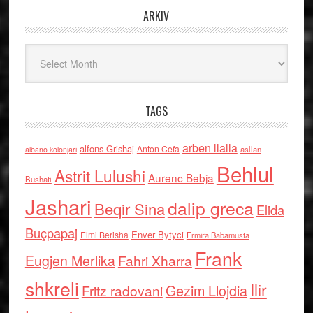
ARKIV
Arkiv
TAGS
arben llalla
alfons Grishaj
Anton Cefa
asllan
albano kolonjari
Behlul
Astrit Lulushi
Aurenc Bebja
Bushati
Jashari
dalip greca
Beqir Sina
Elida
Buçpapaj
Enver Bytyci
Elmi Berisha
Ermira Babamusta
Frank
Eugjen Merlika
Fahri Xharra
shkreli
Ilir
Gezim Llojdia
Fritz radovani