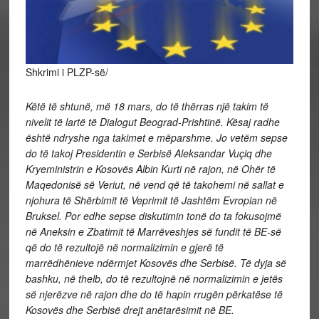
Shkrimi i PLZP-së/
Këtë të shtunë, më 18 mars, do të thërras një takim të
nivelit të lartë të Dialogut Beograd-Prishtinë. Kësaj radhe
është ndryshe nga takimet e mëparshme. Jo vetëm sepse
do të takoj Presidentin e Serbisë Aleksandar Vuçiq dhe
Kryeministrin e Kosovës Albin Kurti në rajon, në Ohër të
Maqedonisë së Veriut, në vend që të takohemi në sallat e
njohura të Shërbimit të Veprimit të Jashtëm Evropian në
Bruksel. Por edhe sepse diskutimin tonë do ta fokusojmë
në Aneksin e Zbatimit të Marrëveshjes së fundit të BE-së
që do të rezultojë në normalizimin e gjerë të
marrëdhënieve ndërmjet Kosovës dhe Serbisë. Të dyja së
bashku, në thelb, do të rezultojnë në normalizimin e jetës
së njerëzve në rajon dhe do të hapin rrugën përkatëse të
Kosovës dhe Serbisë drejt anëtarësimit në BE.