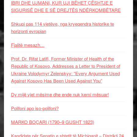
IBRI DHE UJMANI, KUR UJI BËHET ÇËSHTJE E
SIGURISË DHE E SË DREJTËS NDËRKOMBËTARE
Shkupi pas 114 vjetëve, nga kryeqendra historike te
horizonti evropian
Fjalitë mesazh…
Prof. Dr. Rifat Latifi, Former Minister of Health of the
Republic of Kosovo, Addresses a Letter to President of
Ukraine Volodymyr Zelenskyy: “Every Argument Used
Against Kosovo Has Been Used Against You”
Dy mijë vjet mësime dhe ende nuk kemi mësuar!
Polifoni apo iso-polifoni?
MARKO BOÇARI (1790–9 GUSHT 1823)
Kandidate për Senatin e shtetit të Michiganit – Distrikti 24,