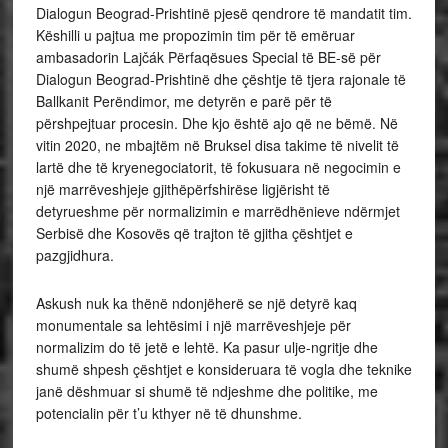
Dialogun Beograd-Prishtinë pjesë qendrore të mandatit tim.
Këshilli u pajtua me propozimin tim për të emëruar
ambasadorin Lajčák Përfaqësues Special të BE-së për
Dialogun Beograd-Prishtinë dhe çështje të tjera rajonale të
Ballkanit Perëndimor, me detyrën e parë për të
përshpejtuar procesin. Dhe kjo është ajo që ne bëmë. Në
vitin 2020, ne mbajtëm në Bruksel disa takime të nivelit të
lartë dhe të kryenegociatorit, të fokusuara në negocimin e
një marrëveshjeje gjithëpërfshirëse ligjërisht të
detyrueshme për normalizimin e marrëdhënieve ndërmjet
Serbisë dhe Kosovës që trajton të gjitha çështjet e
pazgjidhura.
Askush nuk ka thënë ndonjëherë se një detyrë kaq
monumentale sa lehtësimi i një marrëveshjeje për
normalizim do të jetë e lehtë. Ka pasur ulje-ngritje dhe
shumë shpesh çështjet e konsideruara të vogla dhe teknike
janë dëshmuar si shumë të ndjeshme dhe politike, me
potencialin për t’u kthyer në të dhunshme.