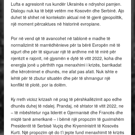
Lufta e agresionit rus kundër Ukrainës e ndryshoi pamjen.
Dialogu nuk ka të bëjë vetëm me Kosovën dhe Serbinë. Ajo
duhet të shihet në kontekstin aktual më të gjerë gjeopolitik,
një moment përcaktues në historinë evropiane.
Por në vend që të avancohet në tablonë e madhe të
normalizimit të marrëdhënieve për ta bërë Evropën më të
sigurt dhe për të siguruar një të ardhme më të mirë për
njerëzit e rajonit, në gjysmën e dytë të vitit 2022, koha dhe
energjia jonë u përthith nga menaxhimi i krizës, barrikadat
dhe kërcënimet e dhunës, me afat pas afati. Nuk ishte e
lehtë për të zbutur situatën dhe për të shmangur një
konflikt të plotë, por ia dolëm.
Ky rreth vicioz krizash në prag të përshkallëzimit apo edhe
dhunës duhej të ndalej. Prandaj, në shtator të vitit 2022, ne
– të mbështetur nga liderët e Gjermanisë dhe Francës dhe
miqtë tanë amerikanë – i bëmë një propozim të guximshëm
Presidentit të Serbisë Vuçiq dhe Kryeministrit të Kosovës
Kurti. Një propozim që do t’i jepte fund menaxhimit të krizës