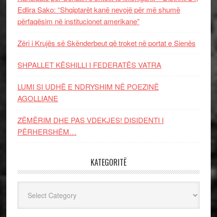
Edlira Sako: “Shqiptarët kanë nevojë për më shumë
përfaqësim në institucionet amerikane”
Zëri i Krujës së Skënderbeut që troket në portat e Sienës
SHPALLET KËSHILLI I FEDERATËS VATRA
LUMI SI UDHË E NDRYSHIM NË POEZINË
AGOLLIANE
ZËMËRIM DHE PAS VDEKJES! DISIDENTI I
PËRHERSHËM…
KATEGORITË
Kategoritë