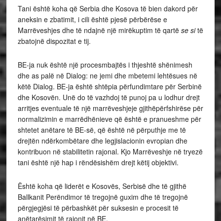
Tani është koha që Serbia dhe Kosova të bien dakord për
aneksin e zbatimit, i cili është pjesë përbërëse e
Marrëveshjes dhe të ndajnë një mirëkuptim të qartë
se si
të
zbatojnë dispozitat e tij.
BE-ja nuk është një procesmbajtës i thjeshtë shënimesh
dhe as palë në Dialog: ne jemi dhe mbetemi lehtësues në
këtë Dialog. BE-ja është shtëpia përfundimtare për Serbinë
dhe Kosovën. Unë do të vazhdoj të punoj pa u lodhur drejt
arritjes eventuale të një marrëveshjeje gjithëpërfshirëse për
normalizimin e marrëdhënieve që është e pranueshme për
shtetet anëtare të BE-së, që është në përputhje me të
drejtën ndërkombëtare dhe legjislacionin evropian dhe
kontribuon në stabilitetin rajonal. Kjo Marrëveshje në tryezë
tani është një hap i rëndësishëm drejt këtij objektivi.
Është koha që liderët e Kosovës, Serbisë dhe të gjithë
Ballkanit Perëndimor të tregojnë guxim dhe të tregojnë
përgjegjësi të përbashkët për suksesin e procesit të
anëtarësimit të rajonit në BE.