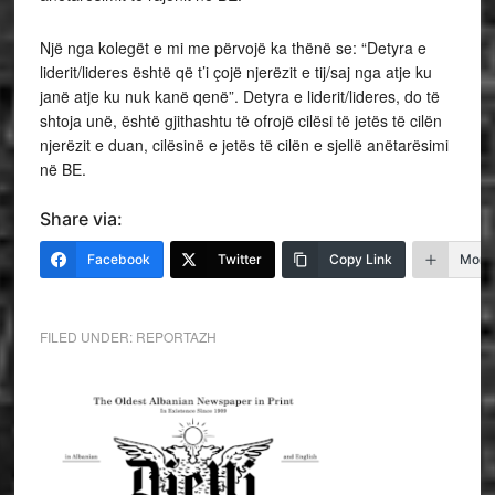
Një nga kolegët e mi me përvojë ka thënë se: “Detyra e
liderit/lideres është që t’i çojë njerëzit e tij/saj nga atje ku
janë atje ku nuk kanë qenë”. Detyra e liderit/lideres, do të
shtoja unë, është gjithashtu të ofrojë cilësi të jetës të cilën
njerëzit e duan, cilësinë e jetës të cilën e sjellë anëtarësimi
në BE.
Share via:
Facebook
Twitter
Copy Link
More
FILED UNDER:
REPORTAZH