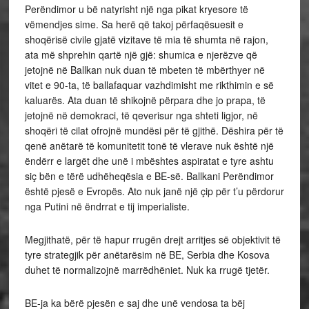
Perëndimor u bë natyrisht një nga pikat kryesore të
vëmendjes sime. Sa herë që takoj përfaqësuesit e
shoqërisë civile gjatë vizitave të mia të shumta në rajon,
ata më shprehin qartë një gjë: shumica e njerëzve që
jetojnë në Ballkan nuk duan të mbeten të mbërthyer në
vitet e 90-ta, të ballafaquar vazhdimisht me rikthimin e së
kaluarës. Ata duan të shikojnë përpara dhe jo prapa, të
jetojnë në demokraci, të qeverisur nga shteti ligjor, në
shoqëri të cilat ofrojnë mundësi për të gjithë. Dëshira për të
qenë anëtarë të komunitetit tonë të vlerave nuk është një
ëndërr e largët dhe unë i mbështes aspiratat e tyre ashtu
siç bën e tërë udhëheqësia e BE-së. Ballkani Perëndimor
është pjesë e Evropës. Ato nuk janë një çip për t’u përdorur
nga Putini në ëndrrat e tij imperialiste.
Megjithatë, për të hapur rrugën drejt arritjes së objektivit të
tyre strategjik për anëtarësim në BE, Serbia dhe Kosova
duhet të normalizojnë marrëdhëniet. Nuk ka rrugë tjetër.
BE-ja ka bërë pjesën e saj dhe unë vendosa ta bëj