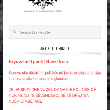
ARTIKUJT E FUNDIT
𝗞𝗿𝘆𝗾𝗲𝘇𝗶𝗺𝗶 𝗶 𝗽𝗼𝗲𝘁𝗶𝘁 𝗛𝗮𝘃𝘇𝗶 𝗡𝗲𝗹𝗮
Kosova dhe dështimi i politikës së jashtme shqiptare: Nga
internacionalja komuniste te globalizmi
ZELENSKYY DHE VUÇIQ, DY QASJE POLITIKE QË
NUK MUND TË ZËVENDËSOJNË TË DREJTËN
NDËRKOMBËTARE