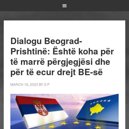
Dialogu Beograd-
Prishtinë: Është koha për
të marrë përgjegjësi dhe
për të ecur drejt BE-së
MARCH 16, 2023
BY
S P