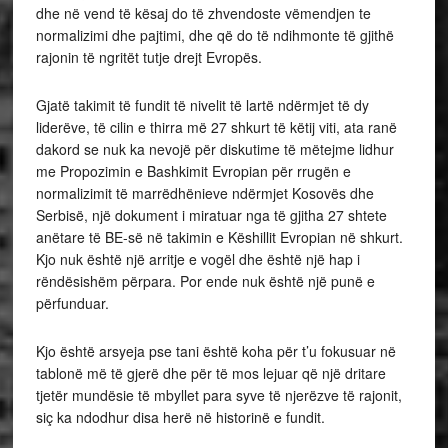
dhe në vend të kësaj do të zhvendoste vëmendjen te
normalizimi dhe pajtimi, dhe që do të ndihmonte të gjithë
rajonin të ngritët tutje drejt Evropës.
Gjatë takimit të fundit të nivelit të lartë ndërmjet të dy
liderëve, të cilin e thirra më 27 shkurt të këtij viti, ata ranë
dakord se nuk ka nevojë për diskutime të mëtejme lidhur
me Propozimin e Bashkimit Evropian për rrugën e
normalizimit të marrëdhënieve ndërmjet Kosovës dhe
Serbisë, një dokument i miratuar nga të gjitha 27 shtete
anëtare të BE-së në takimin e Këshillit Evropian në shkurt.
Kjo nuk është një arritje e vogël dhe është një hap i
rëndësishëm përpara. Por ende nuk është një punë e
përfunduar.
Kjo është arsyeja pse tani është koha për t’u fokusuar në
tablonë më të gjerë dhe për të mos lejuar që një dritare
tjetër mundësie të mbyllet para syve të njerëzve të rajonit,
siç ka ndodhur disa herë në historinë e fundit.