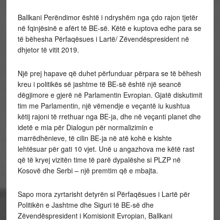
Ballkani Perëndimor është i ndryshëm nga çdo rajon tjetër
në fqinjësinë e afërt të BE-së. Këtë e kuptova edhe para se
të bëhesha Përfaqësues i Lartë/ Zëvendëspresident në
dhjetor të vitit 2019.
Një prej hapave që duhet përfunduar përpara se të bëhesh
kreu i politikës së jashtme të BE-së është një seancë
dëgjimore e gjerë në Parlamentin Evropian. Gjatë diskutimit
tim me Parlamentin, një vëmendje e veçantë iu kushtua
këtij rajoni të rrethuar nga BE-ja, dhe në veçanti planet dhe
idetë e mia për Dialogun për normalizimin e
marrëdhënieve, të cilin BE-ja në atë kohë e kishte
lehtësuar për gati 10 vjet. Unë u angazhova me këtë rast
që të kryej vizitën time të parë dypalëshe si PLZP në
Kosovë dhe Serbi – një premtim që e mbajta.
Sapo mora zyrtarisht detyrën si Përfaqësues i Lartë për
Politikën e Jashtme dhe Siguri të BE-së dhe
Zëvendëspresident i Komisionit Evropian, Ballkani