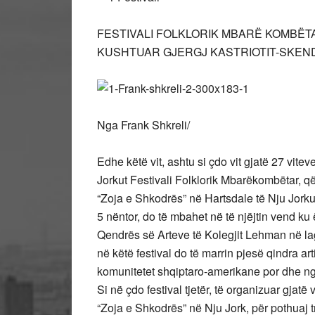
FESTIVALI FOLKLORIK MBARË KOMBËTA
KUSHTUAR GJERGJ KASTRIOTIT-SKEN
Nga Frank Shkreli/
Edhe këtë vit, ashtu si çdo vit gjatë 27 vitev
Jorkut Festivali Folklorik Mbarëkombëtar, q
“Zoja e Shkodrës” në Hartsdale të Nju Jork
5 nëntor, do të mbahet në të njëjtin vend ku
Qendrës së Arteve të Kolegjit Lehman në la
në këtë festival do të marrin pjesë qindra a
komunitetet shqiptaro-amerikane por dhe nga 
Si në çdo festival tjetër, të organizuar gja
“Zoja e Shkodrës” në Nju Jork, për pothuaj t