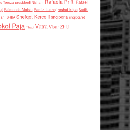
Rafaela Prifti
Rafael
e Tereza
presidenti Nishani
qi
Raimonda Moisiu
Ramiz Lushaj
reshat kripa
Sadik
Shefqet Kercelli
shqiperia
hani
shqiptaret
SHBA
kol Paja
Vatra
Visar Zhiti
Thaci