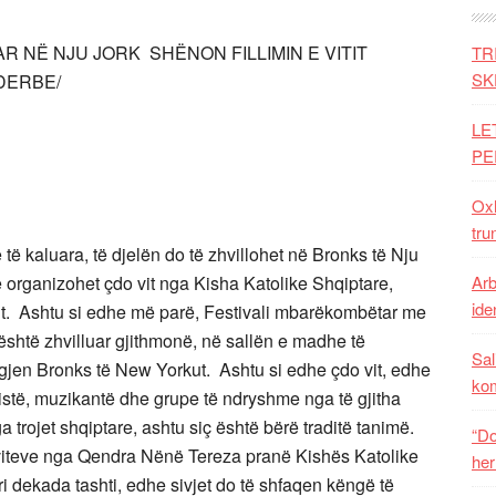
R NË NJU JORK SHËNON FILLIMIN E VITIT
TR
SK
DERBE/
LE
PE
Oxh
tru
e të kaluara, të djelën do të zhvillohet në Bronks të Nju
ë organizohet çdo vit nga Kisha Katolike Shqiptare,
Arb
iden
ut. Ashtu si edhe më parë, Festivali mbarëkombëtar me
 është zhvilluar gjithmonë, në sallën e madhe të
Sal
gjen Bronks të New Yorkut. Ashtu si edhe çdo vit, edhe
ko
rtistë, muzikantë dhe grupe të ndryshme nga të gjitha
trojet shqiptare, ashtu siç është bërë traditë tanimë.
“Do
të viteve nga Qendra Nënë Tereza pranë Kishës Katolike
her
ri dekada tashti, edhe sivjet do të shfaqen këngë të