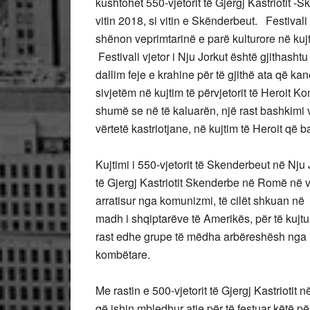
kushtohet 550-vjetorit të Gjergj Kastriotit 
vitin 2018, si vitin e Skënderbeut. Festival
shënon veprimtarinë e parë kulturore në kujt
Festivali vjetor i Nju Jorkut është gjithasht
dallim feje e krahine për të gjithë ata që ka
sivjetëm në kujtim të përvjetorit të Heroi
shumë se në të kaluarën, një rast bashkimi v
vërtetë kastriotjane, në kujtim të Heroit që 
Kujtimi i 550-vjetorit të Skenderbeut në Nju 
të Gjergj Kastriotit Skenderbe në Romë në vi
arratisur nga komunizmi, të cilët shkuan në
madh i shqiptarëve të Amerikës, për të kujt
rast edhe grupe të mëdha arbëreshësh nga It
kombëtare.
Me rastin e 500-vjetorit të Gjergj Kastrioti
që ishin mbledhur atje për të festuar këtë p