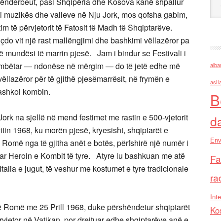
-Skënderbeut, pasi Shqipëria dhe Kosova kanë shpallur
i i muzikës dhe valleve në Nju Jork, mos qofsha gabim,
im të përvjetorit të Fatosit të Madh të Shqiptarëve.
u çdo vit një rast mallëngjimi dhe bashkimi vëllazëror pa
në mundësi të marrin pjesë. Jam i bindur se Festivali i
t Kombëtar — ndonëse në mërgim — do të jetë edhe më
alba
ëllazëror për të gjithë pjesëmarrësit, në frymën e
asll
bashkoi kombin.
B
Jork na sjellë në mend festimet me rastin e 500-vjetorit
d
tin 1968, ku morën pjesë, kryesisht, shqiptarët e
Env
 Romë nga të gjitha anët e botës, përfshirë një numër i
uar Heroin e Kombit të tyre. Atyre iu bashkuan me atë
Fa
alia e jugut, të veshur me kostumet e tyre tradicionale
ra
Inte
t në Romë me 25 Prill 1968, duke përshëndetur shqiptarët
Ko
ërvjetor në Vatikan, por drejtuar edhe shqiptarëve anë e