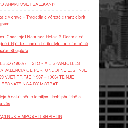
PO ARMATOSET BALLKANI?
za e vlerave – Tragjedia e vërtetë e tranzicionit
iptar
en Coast sjell Nammos Hotels & Resorts në
ipëri: Një destinacion i ri lifestyle merr formë në
ierën Shqiptare
EBLO (1966) / HISTORIA E SPANJOLLES
A VALENCIA QË PËRFUNDOI NË LUSHNJE
29 VJET PRITJE (1937 – 1966) TË NJË
LEFONATE NGA DY MOTRAT
tojmë sakrificën e familjes Lleshi për lirinë e
sovës
AÇI NUK E MPOSHTI SHPIRTIN