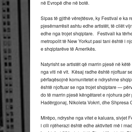
në Evropë dhe në botë.
Sipas të gjithë vërejtësve, ky Festival e ka r
pjesëmarrësit ashtu edhe artistët, të cilët v
edhe nga trojet shqiptare. Festivali ka tër
metropolit të New Yorkut pasi tani është i 
e shqiptarëve të Amerikës.
Natyrisht se artistët që marrin pjesë në kët
nga viti në vit. Kësaj radhe është njoftuar s
përfaqësojnë komunitetet e ndryshme shqip
është njoftuar se nga trojet shqiptare — pë
do të marrin pjesë këngëtaret e njohura për 
Hadërgjonaj, Nikoleta Vokrri, dhe Shpresa Gj
Mirëpo, ndryshe nga vitet e kaluara, sivjet F
i cili njëherazi është edhe aktiviteti më i m