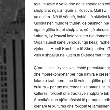
reja, muzikë e valle dhe do të shpalosen ed
shqiptare: nga Shqipëria, Kosova, Mali i Z
pa dallim. Në të vërtetë, është një aktivitet
Gjirokastër, mund të thuhet, që bashkon një
nga të gjitha trojet shqiptare, në një atmosf
kaluara, ky festival këtë vit merr një domet
Organizuesit kanë vendosur që kësaj radhe f
vjetorit të Heroit Kombëtar të Shqiptarëve, Gje
vitin e shpallur në kujtim të Skenderbeut ng
Ç’prej fillimit, ky festival, është përcaktuar
dhe mbarëkombëtar për nga natyra e pjesëma
fetare e krahinore –me të vetmin qëllim për 
bukura – por më me rëndësi ka patur si të thu
kulturës, folklorit dhe traditave shqiptare te
Amerikës dhe njëkohësisht të paraqesë edh
krenare të kulturës dhe folklorit të larmishë