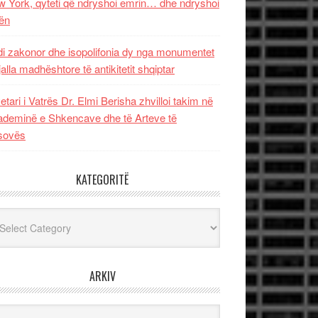
 York, qyteti që ndryshoi emrin… dhe ndryshoi
ën
i zakonor dhe isopolifonia dy nga monumentet
jalla madhështore të antikitetit shqiptar
etari i Vatrës Dr. Elmi Berisha zhvilloi takim në
deminë e Shkencave dhe të Arteve të
sovës
KATEGORITË
egoritë
ARKIV
iv