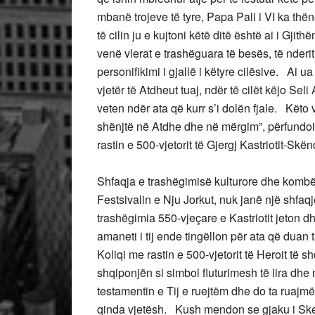
mbanë trojeve të tyre, Papa Pali i VI ka th
të cilin ju e kujtoni këtë ditë është ai i Gjith
venë vlerat e trashëguara të besës, të nder
personifikimi i gjallë i këtyre cilësive. Ai
vjetër të Atdheut tuaj, ndër të cilët këjo Se
veten ndër ata që kurr s’i dolën fjale. Këto v
shënjtë në Atdhe dhe në mërgim”, përfundoi P
rastin e 500-vjetorit të Gjergj Kastriotit-Sk
Shfaqja e trashëgimisë kulturore dhe kombëta
Festsivalin e Nju Jorkut, nuk janë një shfaq
trashëgimia 550-vjeçare e Kastriotit jeton d
amaneti i tij ende tingëllon për ata që duan
Koliqi me rastin e 500-vjetorit të Heroit të
shqiponjën si simbol fluturimesh të lira dhe
testamentin e Tij e ruejtëm dhe do ta ruajmë
qinda vjetësh. Kush mendon se gjaku i Ske