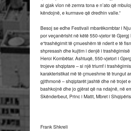
ai gjak vlon në zemra tona e n’ato që mbul
këndojnë, e kurmave që dredhin valle.”
Besoj se edhe Festivali mbarëkombtar i Nju J
por veçanërisht në këtë 550-vjetor të Gjergj
e“trashëgimit të çmueshëm të nderit e të fis
shpresash dhe kujtim i denjë i trashëgimisë
Heroi Kombëtar. Ashtuqë, 550-vjetori i Gjer
trojeve shqiptare – si një triumf i trashëgi
karakteristikat më të çmueshme të trungut a
gjithmonë – shqiptarët jashtë dhe në trojet 
bashkojnë dhe jo gjërat që na ndajnë, në emë
Skënderbeut, Princ i Matit, Mbret i Shqipërisë
Frank Shkreli