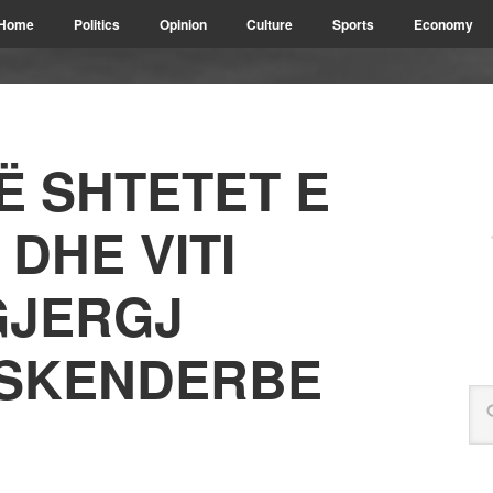
Home
Politics
Opinion
Culture
Sports
Economy
Ë SHTETET E
DHE VITI
GJERGJ
-SKENDERBE