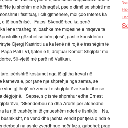
Nen
ënë:”Ne ju shohim me kënaqësi, pse e dimë se shpirti me
Flo
ëmonshmi i fisit tuaj, i cili gjithëherë, mbi çdo interes ka
Els
it, e të burrënisë. Fatosi Skendërbeu ka qenë
So
 ua ka lënë trashëgim, bashkë me miqësinë e miqëve të
li Apostolike gëzohet se bën pjesë, pasi e konsideron
irtyte Gjergj Kastrioti ua ka lënë në rojë e trashëgim të
apa Pali i VI, fjalën e tij drejtuar Kombit Shqiptar me
ënderbe, 50-vjetë më parë në Vatikan.
re, përfshirë kostumet nga të gjitha trevat në
je karnevale, por janë një shprehje nga zemra, se
he vlon gjithnjë në zemrat e shqiptarëve kudo dhe se
 ta dëgjojnë. Sepse, siç ishte shprehur edhe Ernest
 shqiptarëve, “Skenderbeu na dha Arbrin për atdhedhe
 na la një trashëgim të çmueshëm nderi e fisnikije. Na,
 besnikisht, në vend dhe jashta vendit për tjera qinda e
nderbeut na ashte zverdhnue ndër fyza, gabohet: prap