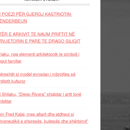
I POEZI PËR GJERGJ KASTRIOTIN-
ËNDERBEUN
TËR E ARKIVIT TE NAUM PRIFTIT NË
RVJETORIN E PARE TE DRAGO SILIQIT
aku, nga elementi arkitektonik te simboli i
ngut familjar
ëreshët si model evropian i mbrojtjes së
titetit kulturor
i Shijaku, “Diego Rivera” shqiptar i artit tonë
mbëtar
m Fred Kalaj, mes altarit dhe atdheut si
meneutikë e shpresës, kujtesës dhe shërbimit”