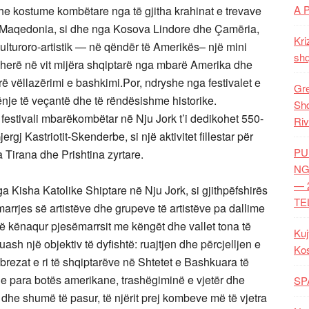
A 
he kostume kombëtare nga të gjitha krahinat e trevave
i, Maqedonia, si dhe nga Kosova Lindore dhe Çamëria,
Kri
 kulturoro-artistik — në qëndër të Amerikës– një mini
shq
 herë në vit mijëra shqiptarë nga mbarë Amerika dhe
erë vëllazërimi e bashkimi.Por, ndryshe nga festivalet e
Gre
hënje të veçantë dhe të rëndësishme historike.
Shq
estivali mbarëkombëtar në Nju Jork t’i dedikohet 550-
Riv
rgj Kastriotit-Skenderbe, si një aktivitet fillestar për
PU
a Tirana dhe Prishtina zyrtare.
NG
— 
 nga Kisha Katolike Shiptare në Nju Jork, si gjithpëfshirës
TE
rrjes së artistëve dhe grupeve të artistëve pa dallime
të kënaqur pjesëmarrsit me këngët dhe vallet tona të
Kuj
ash një objektiv të dyfishtë: ruajtjen dhe përcjelljen e
Ko
k brezat e ri të shqiptarëve në Shtetet e Bashkuara të
e para botës amerikane, trashëgiminë e vjetër dhe
SP
n dhe shumë të pasur, të njërit prej kombeve më të vjetra