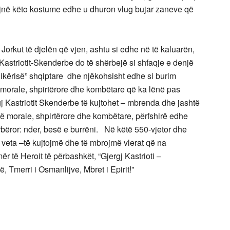
ojnë këto kostume edhe u dhuron vlug bujar zaneve që
orkut të djelën që vjen, ashtu si edhe në të kaluarën,
 Kastriotit-Skenderbe do të shërbejë si shfaqje e denjë
nikërisë” shqiptare dhe njëkohsisht edhe si burim
 morale, shpirtërore dhe kombëtare që ka lënë pas
gj Kastriotit Skenderbe të kujtohet – mbrenda dhe jashtë
misë morale, shpirtërore dhe kombëtare, përfshirë edhe
rbëror: nder, besë e burrëni. Në këtë 550-vjetor dhe
e veta –të kujtojmë dhe të mbrojmë vlerat që na
r të Heroit të përbashkët, “Gjergj Kastrioti –
, Tmerri i Osmanlijve, Mbret i Epirit!”