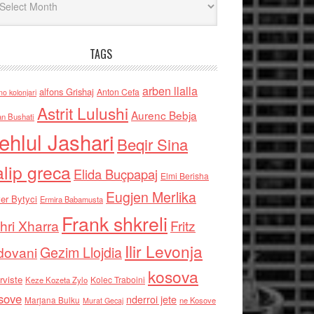
TAGS
arben llalla
alfons Grishaj
Anton Cefa
no kolonjari
Astrit Lulushi
Aurenc Bebja
an Bushati
ehlul Jashari
Beqir Sina
alip greca
Elida Buçpapaj
Elmi Berisha
Eugjen Merlika
er Bytyci
Ermira Babamusta
Frank shkreli
hri Xharra
Fritz
Ilir Levonja
Gezim Llojdia
dovani
kosova
rviste
Kolec Traboini
Keze Kozeta Zylo
sove
nderroi jete
Marjana Bulku
ne Kosove
Murat Gecaj