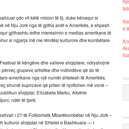
New
bot
ealizuar çdo vit këtë mision të tij, duke kënaqur si
Kod
ijnë në Nju Jork nga të gjitha anët e Amerikës, e shpesh
e g
hequr gjithashtu edhe interesimin e medias amerikane të
njohur si ngjarja më me rëndësi kulturore dhe kombëtare
Kry
Aka
Ko
ë Festival të këngëve dhe valleve shqiptare, ndryshojnë
e përveç grupeve artistike dhe individëve që do të
taro-amerikane nga një numër shtetesh të Amerikës,
rveç shumë suprizave që priten të njoftohen më vonë –
Kat
publikun shqiptar, Elizabeta Marku, Albërie
oni, ndër të tjerë.
estivali i 27-të Folkloristik Mbarëkombëtar në Nju Jork –
adh kulturor shqiptar në Shtetet e Bashkuara — i
Ark