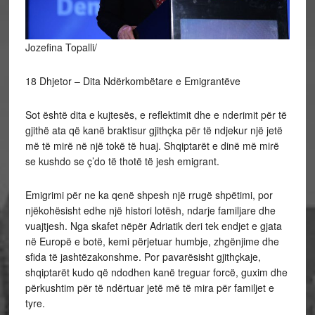
Jozefina Topalli/
18 Dhjetor – Dita Ndërkombëtare e Emigrantëve
Sot
është dita e kujtesës, e reflektimit dhe e nderimit për të
gjithë ata që kanë braktisur gjithçka për të ndjekur një jetë
më të mirë në një tokë të huaj. Shqiptarët e dinë më mirë
se kushdo se ç’do të thotë të jesh emigrant.
Emigrimi për ne ka qenë shpesh një rrugë shpëtimi, por
njëkohësisht edhe një histori lotësh, ndarje familjare dhe
vuajtjesh. Nga skafet nëpër Adriatik deri tek endjet e gjata
në Europë e botë, kemi përjetuar humbje, zhgënjime dhe
sfida të jashtëzakonshme. Por pavarësisht gjithçkaje,
shqiptarët kudo që ndodhen kanë treguar forcë, guxim dhe
përkushtim për të ndërtuar jetë më të mira për familjet e
tyre.