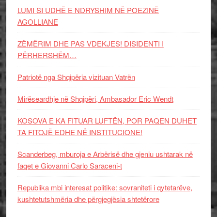
LUMI SI UDHË E NDRYSHIM NË POEZINË
AGOLLIANE
ZËMËRIM DHE PAS VDEKJES! DISIDENTI I
PËRHERSHËM…
Patriotë nga Shqipëria vizituan Vatrën
Mirëseardhje në Shqipëri, Ambasador Eric Wendt
KOSOVA E KA FITUAR LUFTËN, POR PAQEN DUHET
TA FITOJË EDHE NË INSTITUCIONE!
Scanderbeg, mburoja e Arbërisë dhe gjeniu ushtarak në
faqet e Giovanni Carlo Saraceni-t
Republika mbi interesat politike: sovraniteti i qytetarëve,
kushtetutshmëria dhe përgjegjësia shtetërore