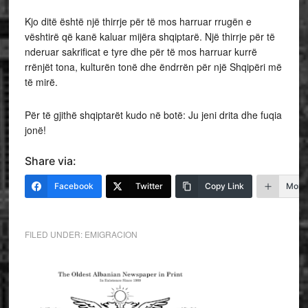
Kjo ditë është një thirrje për të mos harruar rrugën e
vështirë që kanë kaluar mijëra shqiptarë. Një thirrje për të
nderuar sakrificat e tyre dhe për të mos harruar kurrë
rrënjët tona, kulturën tonë dhe ëndrrën për një Shqipëri më
të mirë.
Për të gjithë shqiptarët kudo në botë: Ju jeni drita dhe fuqia
jonë!
Share via:
Facebook
Twitter
Copy Link
More
FILED UNDER:
EMIGRACION