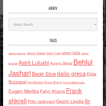
ARKIV
Arkiv
TAGS
arben llalla
alfons Grishaj
Anton Cefa
asllan
albano kolonjari
Behlul
Astrit Lulushi
Aurenc Bebja
Bushati
Jashari
dalip greca
Beqir Sina
Elida
Buçpapaj
Enver Bytyci
Elmi Berisha
Ermira Babamusta
Frank
Eugjen Merlika
Fahri Xharra
shkreli
Ilir
Gezim Llojdia
Fritz radovani