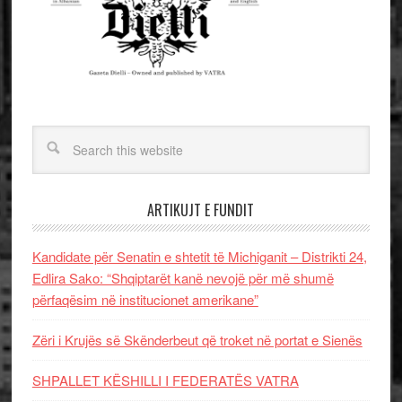
ARTIKUJT E FUNDIT
Kandidate për Senatin e shtetit të Michiganit – Distrikti 24,
Edlira Sako: “Shqiptarët kanë nevojë për më shumë
përfaqësim në institucionet amerikane”
Zëri i Krujës së Skënderbeut që troket në portat e Sienës
SHPALLET KËSHILLI I FEDERATËS VATRA