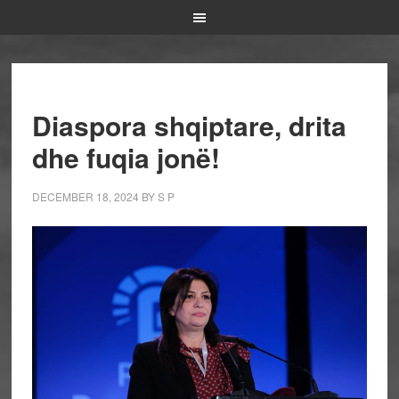
Diaspora shqiptare, drita
dhe fuqia jonë!
DECEMBER 18, 2024
BY
S P