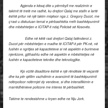
Agjenda e kësaj dite u përmbyll me realizimin e
takimit të tretë me radhë, ku drejtori Qalaj me stafin e lartë
është pritur në një takim miqësor nga z. Gregory Ducot, me
ç‘rast u diskutuan temat e përbashkëta rreth bashkëpunimit
dhe mbështetjen e ICITAP-it ndaj Policisë së Kosovës.
Edhe në këtë rast drejtori Qalaj falënderoi z.
Ducot për mbështetjen e madhe të ICITAP-it për PK-në, në
fushën e ngritjes së kapaciteteve si në aspektin e burimeve
njerëzore, gjithashtu edhe në aspektin e mbështetjes në
fushën e kapaciteteve teknike dhe teknologjike.
Kjo vizitë disaditore është e një rëndësie të veçantë
dhe ka për qëllim vazhdimin e avancimit të bashkëpunimit
ndërpolicor ndërmjet dy vendeve, si dhe intensifikimin e
marrëdhënieve policore me interes të përbashkët.
Takime te rendesishme u kryen edhe ne Nju Jork.