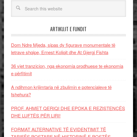
ARTIKUJT E FUNDIT
Dom Ndre Mjeda, sipas dy figurave monumentale të
letrave shqipe, Ernest Koliqit dhe At Gjergj Fishta
36 vjet tranzicion, nga ekonomia prodhuese te ekonomia
e përfitimit
A ndihmon krijimtaria në zbulimin e potencialeve të
fshehura?
PROF. AHMET QERIQI DHE EPOKA E REZISTENCЁS
DHE LUFTЁS PЁR LIRI!
FORMAT ALTERNATIVE TË EVIDENTIMIT TË
TARIFËS POSTARE NË HISTORINË E POSTËS