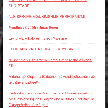
SHQIPTARE
NJË SPROVË E GUXIMSHME PERFORMIZMI…
𝐕𝐞𝐧𝐝𝐢𝐦𝐞𝐭 𝐐𝐞̈ 𝐍𝐝𝐫𝐲𝐬𝐡𝐮𝐚𝐧 𝐁𝐨𝐭𝐞̈𝐧
Lek Gjolaj – kalorësi fisnik i Malësisë
FEDERATA VATRA SHPALLË KRYESINË
“Pinocchio’s Harvard” by Tertini Set to Make a Global
Slice
A duhet që Shqipëria të ribëhet një vend i jetueshëm për
të gjithë shqiptarët?
Përfundoi me sukses Seminari XIX Mbarëkombëtar i
Mësuesve të Gjuhës Shqipe dhe Kulturës Shqiptare në
Diasporë dhe në Mërgatë