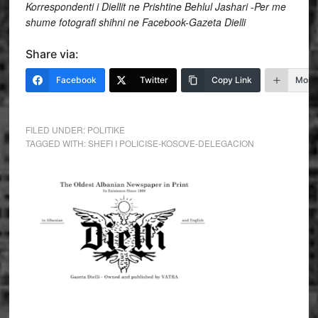
Korrespondenti i Diellit ne Prishtine Behlul Jashari -Per me
shume fotografi shihni ne Facebook-Gazeta Dielli
Share via:
Facebook
Twitter
Copy Link
More
FILED UNDER:
POLITIKE
TAGGED WITH:
SHEFI I POLICISE-KOSOVE-DELEGACION