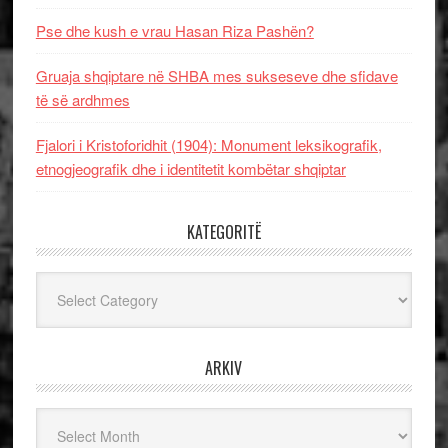
Pse dhe kush e vrau Hasan Riza Pashën?
Gruaja shqiptare në SHBA mes sukseseve dhe sfidave
të së ardhmes
Fjalori i Kristoforidhit (1904): Monument leksikografik,
etnogjeografik dhe i identitetit kombëtar shqiptar
KATEGORITË
Kategoritë
ARKIV
Arkiv