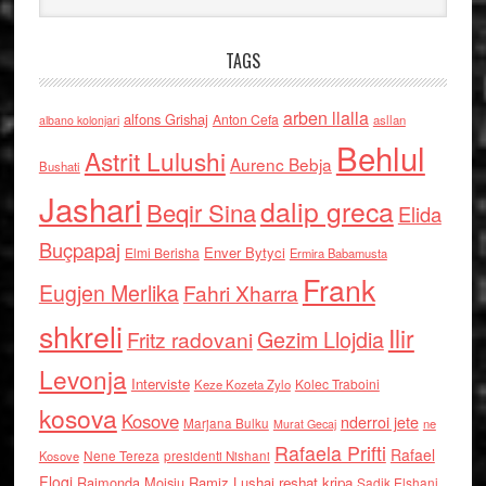
TAGS
arben llalla
alfons Grishaj
Anton Cefa
asllan
albano kolonjari
Behlul
Astrit Lulushi
Aurenc Bebja
Bushati
Jashari
dalip greca
Beqir Sina
Elida
Buçpapaj
Enver Bytyci
Elmi Berisha
Ermira Babamusta
Frank
Eugjen Merlika
Fahri Xharra
shkreli
Ilir
Gezim Llojdia
Fritz radovani
Levonja
Interviste
Kolec Traboini
Keze Kozeta Zylo
kosova
Kosove
nderroi jete
Marjana Bulku
ne
Murat Gecaj
Rafaela Prifti
Rafael
Nene Tereza
Kosove
presidenti Nishani
Floqi
Raimonda Moisiu
Ramiz Lushaj
reshat kripa
Sadik Elshani