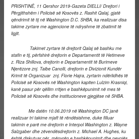
PRISHTINË, 11 Qershor 2019-Gazeta DIELLI/ Drejtori i
Përgjithshëm i Policisë së Kosovës z. Rashit Qalaj, gjatë
qëndrimit të tij në Washington D.C. SHBA, ka realizuar disa
takime zyrtare me agjencione të ndryshme të zbatimit të
ligjit.
Takimet zyrtare të drejtorit Qalaj së bashku me
stafin e tij, përfshirë drejtorin e Departamentit të Hetimeve
z. Riza Shillova, drejtorin e Departamentit të Burimeve
Njerëzore znj. Taibe Canolli, drejtorin e Divizionit Kundër
Krimit të Organizuar znj. Florie Hajra, zyrtarin ndërlidhës të
Policisë së Kosovës në Washington kapiten Lulzim Krasniqi,
kanë pasur për qëllim rritjen e bashkëpunimit në mes të
Policisë së Kosovës dhe institucioneve gjegjëse në SHBA.
Me datën 10.06.2019 në Washington DC janë
realizuar tri takime mjaft të rëndësishme, duke filluar
takimin e parë me drejtorin e Interpol Washington z. Wayne
Salzgaber dhe zëvendësdrejtorin z. Michael A. Hughes, ku
është diskutuar për mënyrën e bashkëpunimit dhe nevojës