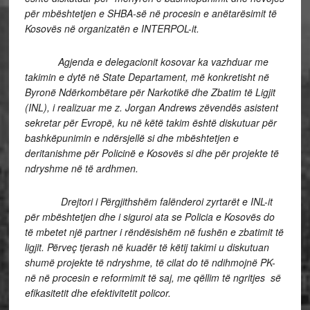
për mbështetjen e SHBA-së në procesin e anëtarësimit të
Kosovës në organizatën e INTERPOL-it.
Agjenda e delegacionit kosovar ka vazhduar me
takimin e dytë në State Departament, më konkretisht në
Byronë Ndërkombëtare për Narkotikë dhe Zbatim të Ligjit
(INL), i realizuar me z. Jorgan Andrews zëvendës asistent
sekretar për Evropë, ku në këtë takim është diskutuar për
bashkëpunimin e ndërsjellë si dhe mbështetjen e
deritanishme për Policinë e Kosovës si dhe për projekte të
ndryshme në të ardhmen.
Drejtori i Përgjithshëm falënderoi zyrtarët e INL-it
për mbështetjen dhe i siguroi ata se Policia e Kosovës do
të mbetet një partner i rëndësishëm në fushën e zbatimit të
ligjit. Përveç tjerash në kuadër të këtij takimi u diskutuan
shumë projekte të ndryshme, të cilat do të ndihmojnë PK-
në në procesin e reformimit të saj, me qëllim të ngritjes së
efikasitetit dhe efektivitetit policor.