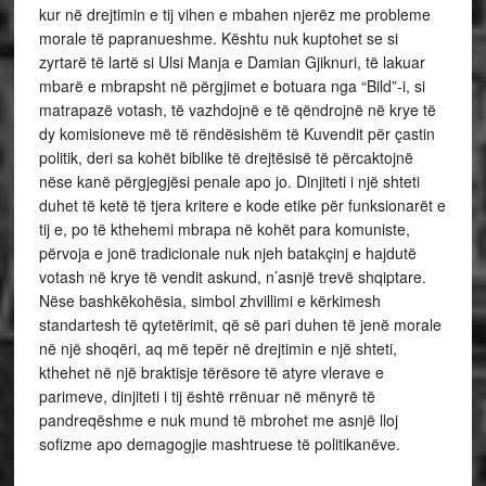
kur në drejtimin e tij vihen e mbahen njerëz me probleme
morale të papranueshme. Kështu nuk kuptohet se si
zyrtarë të lartë si Ulsi Manja e Damian Gjiknuri, të lakuar
mbarë e mbrapsht në përgjimet e botuara nga “Bild”-i, si
matrapazë votash, të vazhdojnë e të qëndrojnë në krye të
dy komisioneve më të rëndësishëm të Kuvendit për çastin
politik, deri sa kohët biblike të drejtësisë të përcaktojnë
nëse kanë përgjegjësi penale apo jo. Dinjiteti i një shteti
duhet të ketë të tjera kritere e kode etike për funksionarët e
tij e, po të kthehemi mbrapa në kohët para komuniste,
përvoja e jonë tradicionale nuk njeh batakçinj e hajdutë
votash në krye të vendit askund, n’asnjë trevë shqiptare.
Nëse bashkëkohësia, simbol zhvillimi e kërkimesh
standartesh të qytetërimit, që së pari duhen të jenë morale
në një shoqëri, aq më tepër në drejtimin e një shteti,
kthehet në një braktisje tërësore të atyre vlerave e
parimeve, dinjiteti i tij është rrënuar në mënyrë të
pandreqëshme e nuk mund të mbrohet me asnjë lloj
sofizme apo demagogjie mashtruese të politikanëve.