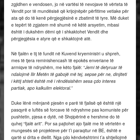
zgjidhen e vendosen, jo në vartësi të nevojave të vërteta të
Vendit por të mundësisë që krijojnëpër përfitime vetiake për
ata që do të kenë përgjegjësinë e zbatimit të tyre. Më duket
e tepërt të zgjatem më shumë në këtë arsyetim, mbasi
është i dukshëm dëmi që i shkaktohet Vendit dhe
përgjegjësia e atyre që e shkaktojnë atë.
Në fjalën e tij të fundit në Kuvend kryeministri u shpreh,
mes të tjera reminishencash të epokës enveriane të
armiqve të ndryshëm, me këto fjalë: “
Jemi të detyruar të
ndalojmë Ilir Metën të gabojë më tej, sepse për ne, dinjiteti
i këtij shteti është më i rëndësishëm sesa çdo interes
partiak, apo kalkulim elektoral.”
Duke lënë mënjanë pjesën e parë të fjalisë që është një
pasqyrë e luftës së forcave të ndryshme pas komuniste për
pushtetin, pjesa e dytë, në Shqipërinë e hershme do të
quhej “fjalë arit”. Por sa pajtohet ajo fjalë me të vërtetën e
mungesës së projekteve për t’i paraqitur në BE, është e
qartë si drita e diellit. Nga çdo këndvështrimi t’a shtjellojmë