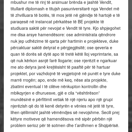
mbushur me të rinj të arsimuar brënda e jashtë Vendit,
titullarë diplomash e titujsh pasuniversitarë nga Vendet më
të zhvilluara të botës, të mos jetë në gjëndje të hartojë e të
paraqesë në instancat përkatëse të BE projekte të
studiuara saktë për nevojat e Vendit të tyre. Kjo shpjegohet
me disa arsye hamendësore: ose administrata qëndrore
nuk jep udhëzime të qarta për hartimin e projekteve, duke
përcaktuar saktë detyrat e përgjegjësitë; ose qeveria e
quan të dorës së dytë apo të tretë këtë lloj veprimtarie, sa
që nuk kërkon asnjë farë llogarie; ose njerëzit e ngarkuar
me ato detyra janë krejtësisht të paaftë për të hartuar
projektet, por vazhdojnë të vegjetojnë në punët e tyre duke
marrë rrogën; apo, ende më keq, nëse ata projekte,
zbatimi eventual i të cilëve nënkupton kontrollin dhe
mbikqyrjen e dhuruesve, gjë e cila “vështirëson”
mundësinë e përfitimit vetiak të një njeriu apo një grupi
njerëzish që do të kenë detyrën e vënies në jetë të tyre,
lihen qëllimisht jashtë vëmëndjes së nevojshme. Secili prej
këtyre motiveve që hamendësova më sipër përbën një
problem serioz për të sotmen dhe t’ardhmen e Shqipërisë.