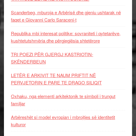
Scanderbeg, mburoja e Arbërisë dhe gjeniu ushtarak në
faqet e Giovanni Carlo Saraceni-t
Republika mbi interesat politike: sovraniteti i qytetarëve,
kushtetutshmëria dhe përgjegjësia shtetërore
TRI POEZI PËR GJERGJ KASTRIOTIN-
SKËNDERBEUN
LETËR E ARKIVIT TE NAUM PRIFTIT NË
PERVJETORIN E PARE TE DRAGO SILIQIT
Oxhaku, nga elementi arkitektonik te simboli i trungut
familjar
Arbëreshët si model evropian i mbrojtjes së identitetit
kulturor