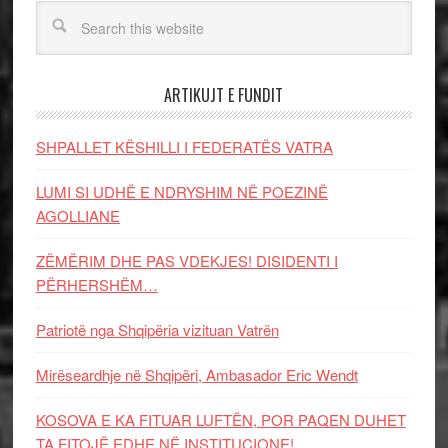
ARTIKUJT E FUNDIT
SHPALLET KËSHILLI I FEDERATËS VATRA
LUMI SI UDHË E NDRYSHIM NË POEZINË
AGOLLIANE
ZËMËRIM DHE PAS VDEKJES! DISIDENTI I
PËRHERSHËM…
Patriotë nga Shqipëria vizituan Vatrën
Mirëseardhje në Shqipëri, Ambasador Eric Wendt
KOSOVA E KA FITUAR LUFTËN, POR PAQEN DUHET
TA FITOJË EDHE NË INSTITUCIONE!