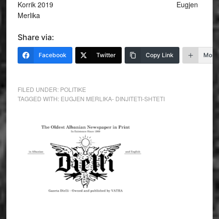
Korrik 2019 Eugjen
Merlika
Share via:
Facebook
Twitter
Copy Link
More
FILED UNDER:
POLITIKE
TAGGED WITH:
EUGJEN MERLIKA- DINJITETI-SHTETI