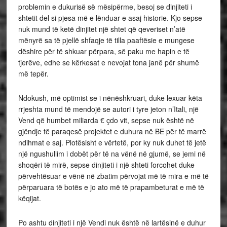
problemin e dukurisë së mësipërme, besoj se dinjiteti i
shtetit del si pjesa më e lënduar e asaj historie. Kjo sepse
nuk mund të ketë dinjitet një shtet që qeveriset n’atë
mënyrë sa të pjellë shfaqje të tilla paaftësie e mungese
dëshire për të shkuar përpara, së paku me hapin e të
tjerëve, edhe se kërkesat e nevojat tona janë për shumë
më tepër.
Ndokush, më optimist se i nënëshkruari, duke lexuar këta
rrjeshta mund të mendojë se autori i tyre jeton n’Itali, një
Vend që humbet miliarda € çdo vit, sepse nuk është në
gjëndje të paraqesë projektet e duhura në BE për të marrë
ndihmat e saj. Plotësisht e vërtetë, por ky nuk duhet të jetë
një ngushullim i dobët për të na vënë në gjumë, se jemi në
shoqëri të mirë, sepse dinjiteti i një shteti forcohet duke
përvehtësuar e vënë në zbatim përvojat më të mira e më të
përparuara të botës e jo ato më të prapambeturat e më të
këqijat.
Po ashtu dinjiteti i një Vendi nuk është në lartësinë e duhur