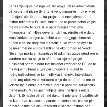
Le t’i shtjellojmë një nga një ato arsye. Nëse administrata
qëndrore, në nivele të larta të vendimmarrjes, nuk e “vret
mëndjen” për të paraqitur projektet e nevojshme për të
thithur ndihmat e Bruselit, nuk mund të përcaktohet veçse
me dy epitete të buta si “e papërgjegjëshme” dhe
“inkompetente”. Nëse qeveria nuk i jep rëndësinë e duhur
kësaj kërkese tregon se është e pandërgjegjëshme në
punën e saj në drejtimin e shtetit, duke vënë në dyshim
besueshmërinë e mbarështimit të ekonomisë së Vendit.
Nëse nga moria e nëpunësve të administratave qëndrore e
vendore nuk ka asnjë të aftë të hartojë një projekt
funksional për të bindur institucionet kreditore të BE, që të
miratojnë ndihmat e tyre për Shqipërinë, duhet të
ndërgjegjësohemi se kemi një klasë tekniko intelektuale
tepër larg aftësive të kërkuara e kjo do të përbënte me të
vërtetë një gjëndje dramatike, për t’u parë me seriozitetin
më të madh. Mbas gati tridhjetë vitesh të tjetërsimit të
sistemit, të hasim përsëri në dukuritë mjerane të paaftësisë
së kuadrove, si pasojë e parimit enverian “politika në plan
të parë” është një gjë krejtësisht e papranueshme për