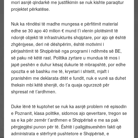
mori asnjë qindarkë me justifikimin se nuk kishte paraqitur
projektet përkatëse.
Nuk ka rëndësi të madhe mungesa e përfitimit material
edhe se 30 apo 40 milion € mund t’i vlenin plotësimit të
ndonjë objekti të infrastrukturës shqiptare, por ajo që është
zhgënjyese, deri në dëshpërim, është motivimi i
përjashtimit të Shqipërisë nga programi i ndihmës së BE,
së paku në këtë rast. Politika zyrtare u mundua të mos i
japë peshën e duhur kësaj dukurie të mbrapshtë, por edhe
opozita e së bashku me të, kryetari i shtetit, mjaft i
pranishëm me deklarata ditët e fundit, nuk e vunë sa duhet
theksin mbi këtë shenjë, do t’a quaja ogurzezë për
shpresat në t’ardhmen.
Duke lënë të kuptohet se nuk ka asnjë problem në episodin
e Poznanit, klasa politike, sidomos ajo qeveritare, tregon se
sa e ka për zemër t’ardhmen e Shqipërisë e me sa pak
përgjegjësi punon për të. Është i paligjësueshëm fakti që
administrata e stërfryrë pushtetore e Shqipërisë, e