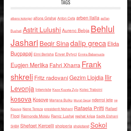
TAGS
arben llalla
alfons Grishaj
Anton Cefa
asllan
albano kolonjari
Behlul
Astrit Lulushi
Aurenc Bebja
Bushati
Jashari
dalip greca
Beqir Sina
Elida
Buçpapaj
Enver Bytyci
Elmi Berisha
Ermira Babamusta
Frank
Eugjen Merlika
Fahri Xharra
shkreli
Ilir
Gezim Llojdia
Fritz radovani
Levonja
Interviste
Kolec Traboini
Keze Kozeta Zylo
kosova
Kosove
nderroi jete
Marjana Bulku
ne
Murat Gecaj
Rafaela Prifti
Rafael
Nene Tereza
Kosove
presidenti Nishani
Floqi
Raimonda Moisiu
Ramiz Lushaj
reshat kripa
Sadik Elshani
Sokol
Shefqet Kercelli
shqiperia
shqiptaret
SHBA