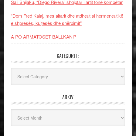
Sali Shijaku, “Diego Rivera” shqiptar i artit tonë kombëtar
“Dom Fred Kalaj, mes altarit dhe atdheut si hermeneutikë
e shpresës, kujtesës dhe shërbimit”
A PO ARMATOSET BALLKANI?
KATEGORITË
Kategoritë
ARKIV
Arkiv