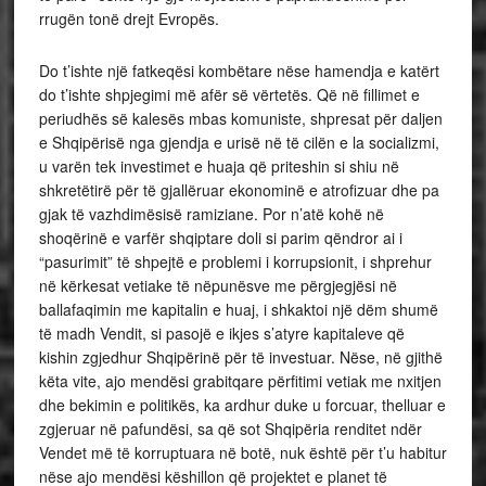
rrugën tonë drejt Evropës.
Do t’ishte një fatkeqësi kombëtare nëse hamendja e katërt
do t’ishte shpjegimi më afër së vërtetës. Që në fillimet e
periudhës së kalesës mbas komuniste, shpresat për daljen
e Shqipërisë nga gjendja e urisë në të cilën e la socializmi,
u varën tek investimet e huaja që priteshin si shiu në
shkretëtirë për të gjallëruar ekonominë e atrofizuar dhe pa
gjak të vazhdimësisë ramiziane. Por n’atë kohë në
shoqërinë e varfër shqiptare doli si parim qëndror ai i
“pasurimit” të shpejtë e problemi i korrupsionit, i shprehur
në kërkesat vetiake të nëpunësve me përgjegjësi në
ballafaqimin me kapitalin e huaj, i shkaktoi një dëm shumë
të madh Vendit, si pasojë e ikjes s’atyre kapitaleve që
kishin zgjedhur Shqipërinë për të investuar. Nëse, në gjithë
këta vite, ajo mendësi grabitqare përfitimi vetiak me nxitjen
dhe bekimin e politikës, ka ardhur duke u forcuar, thelluar e
zgjeruar në pafundësi, sa që sot Shqipëria renditet ndër
Vendet më të korruptuara në botë, nuk është për t’u habitur
nëse ajo mendësi këshillon që projektet e planet të