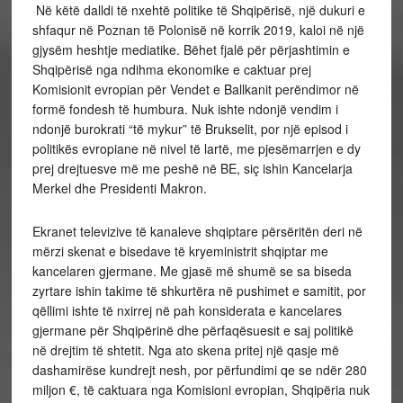
Në këtë dalldi të nxehtë politike të Shqipërisë, një dukuri e
shfaqur në Poznan të Polonisë në korrik 2019, kaloi në një
gjysëm heshtje mediatike. Bëhet fjalë për përjashtimin e
Shqipërisë nga ndihma ekonomike e caktuar prej
Komisionit evropian për Vendet e Ballkanit perëndimor në
formë fondesh të humbura. Nuk ishte ndonjë vendim i
ndonjë burokrati “të mykur” të Brukselit, por një episod i
politikës evropiane në nivel të lartë, me pjesëmarrjen e dy
prej drejtuesve më me peshë në BE, siç ishin Kancelarja
Merkel dhe Presidenti Makron.
Ekranet televizive të kanaleve shqiptare përsëritën deri në
mërzi skenat e bisedave të kryeministrit shqiptar me
kancelaren gjermane. Me gjasë më shumë se sa biseda
zyrtare ishin takime të shkurtëra në pushimet e samitit, por
qëllimi ishte të nxirrej në pah konsiderata e kancelares
gjermane për Shqipërinë dhe përfaqësuesit e saj politikë
në drejtim të shtetit. Nga ato skena pritej një qasje më
dashamirëse kundrejt nesh, por përfundimi qe se ndër 280
miljon €, të caktuara nga Komisioni evropian, Shqipëria nuk